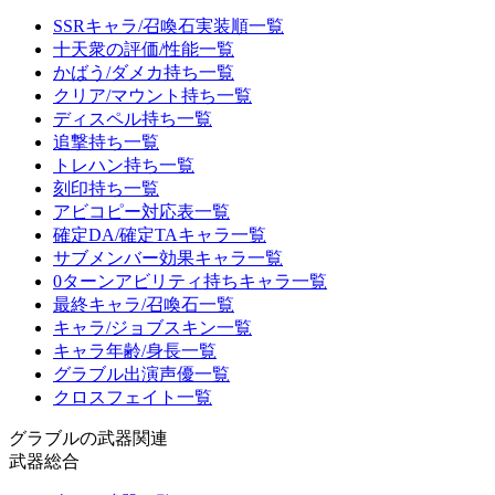
SSRキャラ/召喚石実装順一覧
十天衆の評価/性能一覧
かばう/ダメカ持ち一覧
クリア/マウント持ち一覧
ディスペル持ち一覧
追撃持ち一覧
トレハン持ち一覧
刻印持ち一覧
アビコピー対応表一覧
確定DA/確定TAキャラ一覧
サブメンバー効果キャラ一覧
0ターンアビリティ持ちキャラ一覧
最終キャラ/召喚石一覧
キャラ/ジョブスキン一覧
キャラ年齢/身長一覧
グラブル出演声優一覧
クロスフェイト一覧
グラブルの武器関連
武器総合