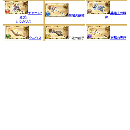
チェーン･
英雄王の戦
聖域の錫杖
オブ･
斧
カウカソス
ウニウス
不毀の籠手
支配の天秤