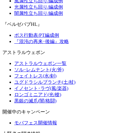
風属性立ち回り/編成例
光属性立ち回り/編成例
闇属性立ち回り/編成例
『ベルゼバブHL』
ボス行動表/PT編成例
『混沌の再来･後編』攻略
アストラルウェポン
アストラルウェポン一覧
ソル･レムナント(火/斧)
フェイトレス(水/剣)
ユグドラシルブランチ(土/杖)
イノセント･ラヴ(風/楽器)
ロンゴミニアド(光/槍)
黒銀の滅爪(闇/格闘)
開催中のキャンペーン
モバフェス開催情報