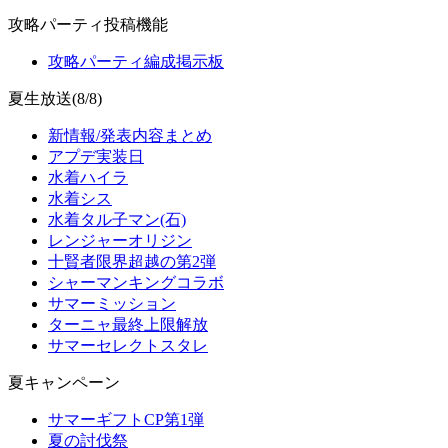
攻略パーティ投稿機能
攻略パーティ編成掲示板
夏生放送(8/8)
新情報/発表内容まとめ
アプデ実装日
水着ハイラ
水着シス
水着タル子マン(石)
レンジャーオリジン
十賢者限界超越の第2弾
シャーマンキングコラボ
サマーミッション
ターニャ最終上限解放
サマーセレクトスタレ
夏キャンペーン
サマーギフトCP第1弾
夏の討伐祭