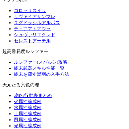
コロッサスイラ
リヴァイアサンマレ
ユグドラシルアルボス
ティアマトアウラ
シュヴァリエクレド
セレストアーテル
超高難易度ルシファー
ルシファー(スパルシ)攻略
終末武器スキル性能一覧
終末を齎す黒羽の入手方法
天元たる六色の理
攻略/行動表まとめ
火属性編成例
水属性編成例
土属性編成例
風属性編成例
光属性編成例