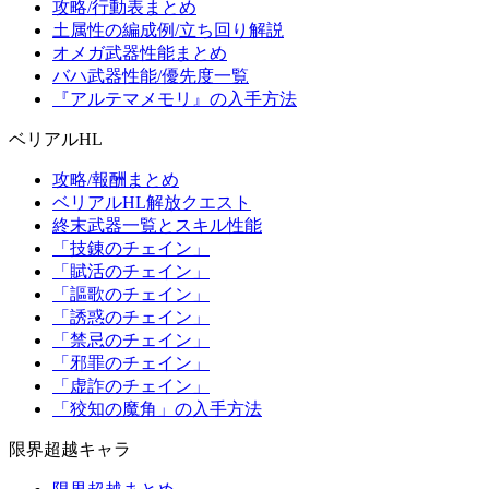
攻略/行動表まとめ
土属性の編成例/立ち回り解説
オメガ武器性能まとめ
バハ武器性能/優先度一覧
『アルテマメモリ』の入手方法
ベリアルHL
攻略/報酬まとめ
ベリアルHL解放クエスト
終末武器一覧とスキル性能
「技錬のチェイン」
「賦活のチェイン」
「謳歌のチェイン」
「誘惑のチェイン」
「禁忌のチェイン」
「邪罪のチェイン」
「虚詐のチェイン」
「狡知の魔角」の入手方法
限界超越キャラ