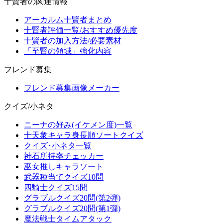
十賢者の関連情報
アーカルム十賢者まとめ
十賢者評価一覧/おすすめ優先度
十賢者の加入方法/必要素材
「至賢の領域」強化内容
フレンド募集
フレンド募集画像メーカー
クイズ/小ネタ
ニーナの好み(イケメン度)一覧
十天衆キャラ身長順ソートクイズ
クイズ･小ネタ一覧
神石所持率チェッカー
巫女推しキャラソート
武器種当てクイズ10問
四騎士クイズ15問
グラブルクイズ20問(第2弾)
グラブルクイズ20問(第1弾)
魔法戦士タイムアタック