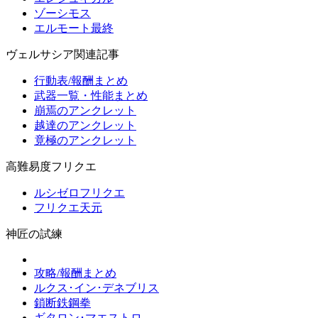
ゾーシモス
エルモート最終
ヴェルサシア関連記事
行動表/報酬まとめ
武器一覧・性能まとめ
崩焉のアンクレット
越達のアンクレット
竟極のアンクレット
高難易度フリクエ
ルシゼロフリクエ
フリクエ天元
神匠の試練
攻略/報酬まとめ
ルクス･イン･デネブリス
鎖断鉄鋼拳
ギタロン･マエストロ