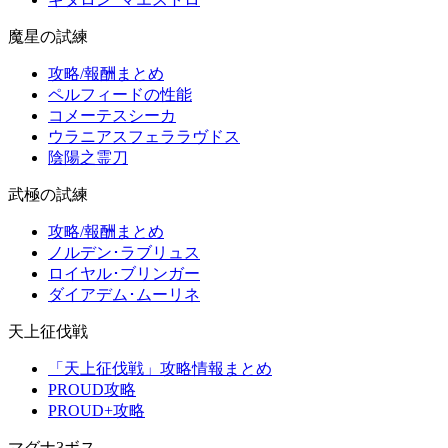
魔星の試練
攻略/報酬まとめ
ペルフィードの性能
コメーテスシーカ
ウラニアスフェララヴドス
陰陽之霊刀
武極の試練
攻略/報酬まとめ
ノルデン･ラブリュス
ロイヤル･ブリンガー
ダイアデム･ムーリネ
天上征伐戦
「天上征伐戦」攻略情報まとめ
PROUD攻略
PROUD+攻略
マグナ3ボス