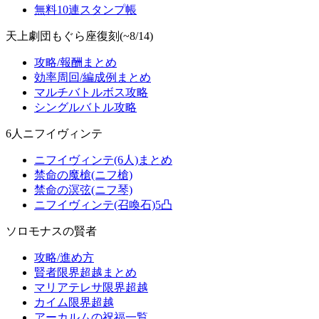
無料10連スタンプ帳
天上劇団もぐら座復刻(~8/14)
攻略/報酬まとめ
効率周回/編成例まとめ
マルチバトルボス攻略
シングルバトル攻略
6人ニフイヴィンテ
ニフイヴィンテ(6人)まとめ
禁命の魔槍(ニフ槍)
禁命の溟弦(ニフ琴)
ニフイヴィンテ(召喚石)5凸
ソロモナスの賢者
攻略/進め方
賢者限界超越まとめ
マリアテレサ限界超越
カイム限界超越
アーカルムの祝福一覧