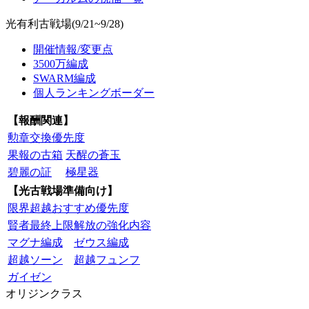
光有利古戦場(9/21~9/28)
開催情報/変更点
3500万編成
SWARM編成
個人ランキングボーダー
【報酬関連】
勲章交換優先度
果報の古箱
天醒の蒼玉
碧麗の証
極星器
【光古戦場準備向け】
限界超越おすすめ優先度
賢者最終上限解放の強化内容
マグナ編成
ゼウス編成
超越ソーン
超越フュンフ
ガイゼン
オリジンクラス