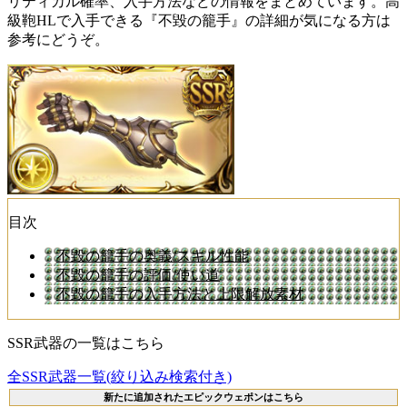
リティカル確率、入手方法などの情報をまとめています。高
級鞄HLで入手できる『不毀の籠手』の詳細が気になる方は
参考にどうぞ。
目次
不毀の籠手の奥義/スキル性能
不毀の籠手の評価/使い道
不毀の籠手の入手方法と上限解放素材
SSR武器の一覧はこちら
全SSR武器一覧(絞り込み検索付き)
新たに追加されたエピックウェポンはこちら