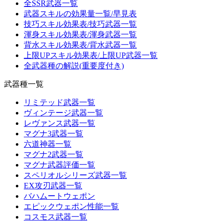
全SSR武器一覧
武器スキルの効果量一覧/早見表
技巧スキル効果表/技巧武器一覧
渾身スキル効果表/渾身武器一覧
背水スキル効果表/背水武器一覧
上限UPスキル効果表/上限UP武器一覧
全武器種の解説(重要度付き)
武器種一覧
リミテッド武器一覧
ヴィンテージ武器一覧
レヴァンス武器一覧
マグナ3武器一覧
六道神器一覧
マグナ2武器一覧
マグナ武器評価一覧
スペリオルシリーズ武器一覧
EX攻刃武器一覧
バハムートウェポン
エピックウェポン性能一覧
コスモス武器一覧