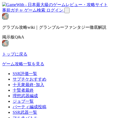
事前ガチャ
ゲーム検索
ログイン
グラブル攻略wiki｜グランブルーファンタジー徹底解説
掲示板Q&A
トップに戻る
ゲーム攻略一覧を見る
SSR評価一覧
サプチケおすすめ
十天衆最終･加入
十賢者最終
理想武器編成
ジョブ一覧
パーティ編成投稿
SSR武器一覧
マルチバトル