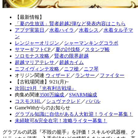
【最新情報】
「夏の生放送」賢者超越2弾など発表内容はこちら
アプデ実装日
／
水着ハイラ
／
水着シス
／
水着タル子マ
ン
レンジャーオリジン
／
シャーマンキングコラボ
サマーギフトCP
／
夏の討伐祭
／
スタンプ帳
ソロモナス攻略
／
賢者の限界超越
超越マリアテレサ
／
超越カイム
ニフイヴィンテ攻略
／
ニフ槍
／
ニフ琴
オリジン関連
ウィザード
／
ランサー
／
ファイター
【古戦場関連】9/21(月)~
次回は9月『光有利古戦場』
肉集め関連
3500万編成
／
SWARM編成
コスモスHL
／
シュヴァクレド
／
パパル
GameWithからのお知らせ
グラブル知識に自信がある人大歓迎！ライター募集！
未経験可&完全在宅！攻略ライター募集！
グラブルの武器『不毀の籠手』を評価！スキルや武器種、ク