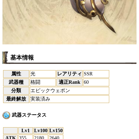
基本情報
属性
光
レアリティ
SSR
武器種
格闘
適正Rank
60
分類
エピックウェポン
最終解放
実装済み
武器ステータス
Lv1
Lv100
Lv150
ATK
355
2180
2640