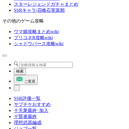
スターレジェンドガチャまとめ
SSRキャラ/召喚石実装順
その他のゲーム攻略
ウマ娘攻略まとめwiki
プリコネR攻略wiki
シャドウバース攻略wiki
検索
ご意見
SSR評価一覧
サプチケおすすめ
十天衆最終･加入
十賢者最終
理想武器編成
ジョブ一覧