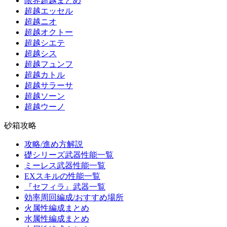
限界超越まとめ
超越エッセル
超越ニオ
超越オクトー
超越シエテ
超越シス
超越フュンフ
超越カトル
超越サラーサ
超越ソーン
超越ウーノ
砂箱攻略
攻略/進め方解説
礎シリーズ武器性能一覧
ミーレス武器性能一覧
EXスキルの性能一覧
『セフィラ』武器一覧
効率周回編成/おすすめ場所
火属性編成まとめ
水属性編成まとめ