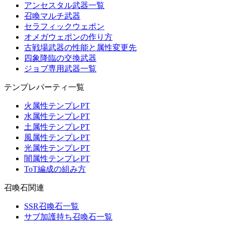
アンセスタル武器一覧
召喚マルチ武器
セラフィックウェポン
オメガウェポンの作り方
古戦場武器の性能と属性変更先
四象降臨の交換武器
ジョブ専用武器一覧
テンプレパーティ一覧
火属性テンプレPT
水属性テンプレPT
土属性テンプレPT
風属性テンプレPT
光属性テンプレPT
闇属性テンプレPT
ToT編成の組み方
召喚石関連
SSR召喚石一覧
サブ加護持ち召喚石一覧