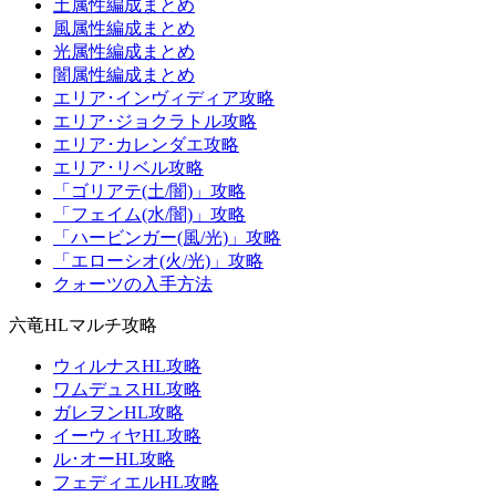
土属性編成まとめ
風属性編成まとめ
光属性編成まとめ
闇属性編成まとめ
エリア･インヴィディア攻略
エリア･ジョクラトル攻略
エリア･カレンダエ攻略
エリア･リベル攻略
「ゴリアテ(土/闇)」攻略
「フェイム(水/闇)」攻略
「ハービンガー(風/光)」攻略
「エローシオ(火/光)」攻略
クォーツの入手方法
六竜HLマルチ攻略
ウィルナスHL攻略
ワムデュスHL攻略
ガレヲンHL攻略
イーウィヤHL攻略
ル･オーHL攻略
フェディエルHL攻略