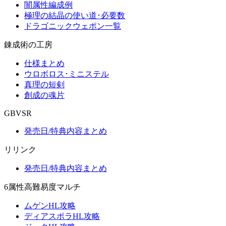
闇属性編成例
極理の結晶の使い道･必要数
ドラゴニックウェポン一覧
錬成術の工房
仕様まとめ
ウロボロス･ミニステル
真理の短剣
創成の魂片
GBVSR
発売日/特典内容まとめ
リリンク
発売日/特典内容まとめ
6属性高難易度マルチ
ムゲンHL攻略
ディアスポラHL攻略