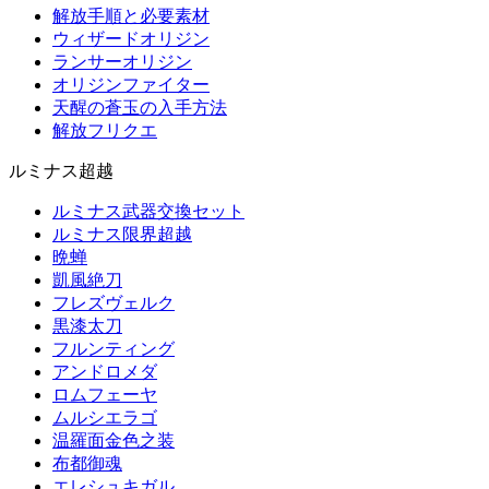
解放手順と必要素材
ウィザードオリジン
ランサーオリジン
オリジンファイター
天醒の蒼玉の入手方法
解放フリクエ
ルミナス超越
ルミナス武器交換セット
ルミナス限界超越
晩蝉
凱風絶刀
フレズヴェルク
黒漆太刀
フルンティング
アンドロメダ
ロムフェーヤ
ムルシエラゴ
温羅面金色之装
布都御魂
エレシュキガル