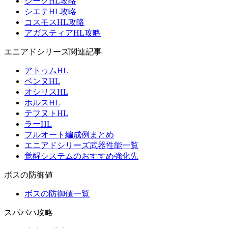
ジークHL攻略
シエテHL攻略
コスモスHL攻略
アガスティアHL攻略
エニアドシリーズ関連記事
アトゥムHL
ベンヌHL
オシリスHL
ホルスHL
テフヌトHL
ラーHL
フルオート編成例まとめ
エニアドシリーズ武器性能一覧
覚醒システムのおすすめ強化先
ボスの防御値
ボスの防御値一覧
スパバハ攻略