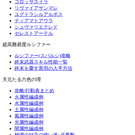
コロッサスイラ
リヴァイアサンマレ
ユグドラシルアルボス
ティアマトアウラ
シュヴァリエクレド
セレストアーテル
超高難易度ルシファー
ルシファー(スパルシ)攻略
終末武器スキル性能一覧
終末を齎す黒羽の入手方法
天元たる六色の理
攻略/行動表まとめ
火属性編成例
水属性編成例
土属性編成例
風属性編成例
光属性編成例
闇属性編成例
極理の結晶の使い道･必要数