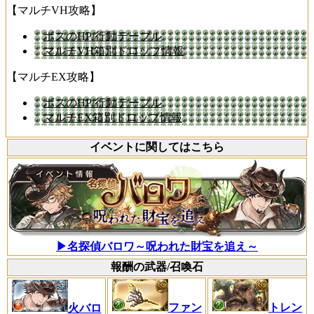
【マルチVH攻略】
ボスのHP/行動テーブル
マルチVH箱別ドロップ情報
【マルチEX攻略】
ボスのHP/行動テーブル
マルチEX箱別ドロップ情報
イベントに関してはこちら
▶名探偵バロワ～呪われた財宝を追え～
報酬の武器/召喚石
ファン
トレン
火バロ