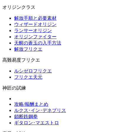
オリジンクラス
解放手順と必要素材
ウィザードオリジン
ランサーオリジン
オリジンファイター
天醒の蒼玉の入手方法
解放フリクエ
高難易度フリクエ
ルシゼロフリクエ
フリクエ天元
神匠の試練
攻略/報酬まとめ
ルクス･イン･デネブリス
鎖断鉄鋼拳
ギタロン･マエストロ