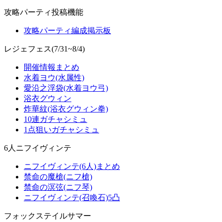
攻略パーティ投稿機能
攻略パーティ編成掲示板
レジェフェス(7/31~8/4)
開催情報まとめ
水着ヨウ(水属性)
愛沿之浮袋(水着ヨウ弓)
浴衣グウィン
炸華紋(浴衣グウィン拳)
10連ガチャシミュ
1点狙いガチャシミュ
6人ニフイヴィンテ
ニフイヴィンテ(6人)まとめ
禁命の魔槍(ニフ槍)
禁命の溟弦(ニフ琴)
ニフイヴィンテ(召喚石)5凸
フォックステイルサマー