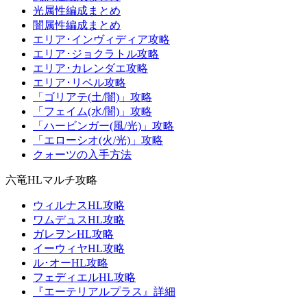
光属性編成まとめ
闇属性編成まとめ
エリア･インヴィディア攻略
エリア･ジョクラトル攻略
エリア･カレンダエ攻略
エリア･リベル攻略
「ゴリアテ(土/闇)」攻略
「フェイム(水/闇)」攻略
「ハービンガー(風/光)」攻略
「エローシオ(火/光)」攻略
クォーツの入手方法
六竜HLマルチ攻略
ウィルナスHL攻略
ワムデュスHL攻略
ガレヲンHL攻略
イーウィヤHL攻略
ル･オーHL攻略
フェディエルHL攻略
『エーテリアルプラス』詳細