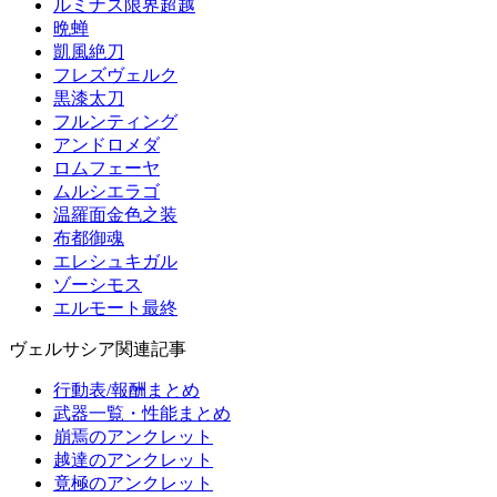
ルミナス限界超越
晩蝉
凱風絶刀
フレズヴェルク
黒漆太刀
フルンティング
アンドロメダ
ロムフェーヤ
ムルシエラゴ
温羅面金色之装
布都御魂
エレシュキガル
ゾーシモス
エルモート最終
ヴェルサシア関連記事
行動表/報酬まとめ
武器一覧・性能まとめ
崩焉のアンクレット
越達のアンクレット
竟極のアンクレット