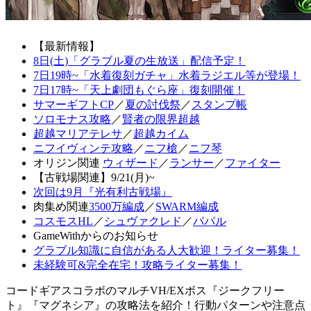
【最新情報】
8日(土)「グラブル夏の生放送」配信予定！
7日19時~「水着復刻ガチャ」水着ラジエル等が登場！
7日17時~「天上劇団もぐら座」復刻開催！
サマーギフトCP
／
夏の討伐祭
／
スタンプ帳
ソロモナス攻略
／
賢者の限界超越
超越マリアテレサ
／
超越カイム
ニフイヴィンテ攻略
／
ニフ槍
／
ニフ琴
オリジン関連
ウィザード
／
ランサー
／
ファイター
【古戦場関連】9/21(月)~
次回は9月『光有利古戦場』
肉集め関連
3500万編成
／
SWARM編成
コスモスHL
／
シュヴァクレド
／
パパル
GameWithからのお知らせ
グラブル知識に自信がある人大歓迎！ライター募集！
未経験可&完全在宅！攻略ライター募集！
コードギアスコラボのマルチVH/EXボス『ジークフリー
ト』『マグネシア』の攻略法を紹介！行動パターンや注意点