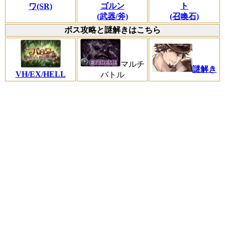
ゴルン
ト
ワ(SR)
(武器/斧)
(召喚石)
ボス攻略と謎解きはこちら
マルチ
謎解き
VH/EX/HELL
バトル