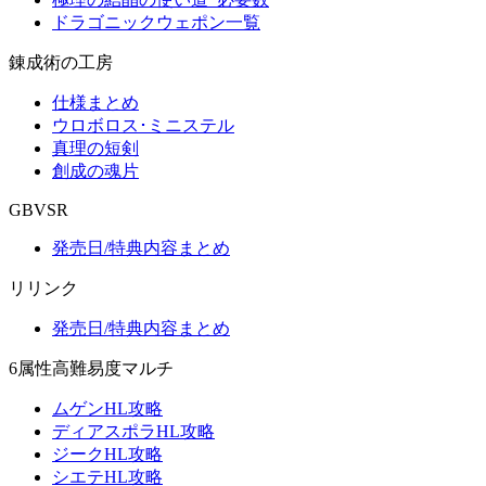
ドラゴニックウェポン一覧
錬成術の工房
仕様まとめ
ウロボロス･ミニステル
真理の短剣
創成の魂片
GBVSR
発売日/特典内容まとめ
リリンク
発売日/特典内容まとめ
6属性高難易度マルチ
ムゲンHL攻略
ディアスポラHL攻略
ジークHL攻略
シエテHL攻略