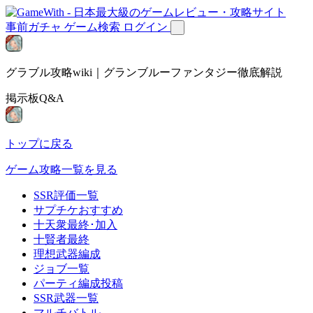
事前ガチャ
ゲーム検索
ログイン
グラブル攻略wiki｜グランブルーファンタジー徹底解説
掲示板Q&A
トップに戻る
ゲーム攻略一覧を見る
SSR評価一覧
サプチケおすすめ
十天衆最終･加入
十賢者最終
理想武器編成
ジョブ一覧
パーティ編成投稿
SSR武器一覧
マルチバトル