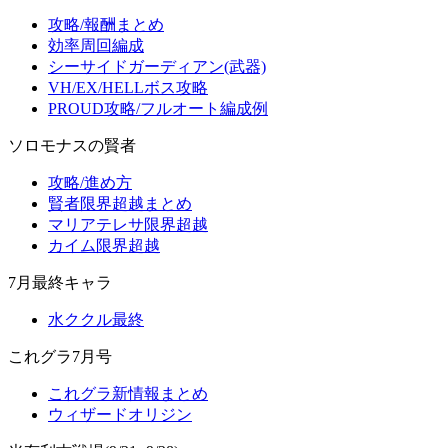
攻略/報酬まとめ
効率周回編成
シーサイドガーディアン(武器)
VH/EX/HELLボス攻略
PROUD攻略/フルオート編成例
ソロモナスの賢者
攻略/進め方
賢者限界超越まとめ
マリアテレサ限界超越
カイム限界超越
7月最終キャラ
水ククル最終
これグラ7月号
これグラ新情報まとめ
ウィザードオリジン