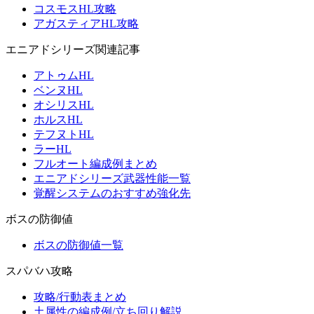
コスモスHL攻略
アガスティアHL攻略
エニアドシリーズ関連記事
アトゥムHL
ベンヌHL
オシリスHL
ホルスHL
テフヌトHL
ラーHL
フルオート編成例まとめ
エニアドシリーズ武器性能一覧
覚醒システムのおすすめ強化先
ボスの防御値
ボスの防御値一覧
スパバハ攻略
攻略/行動表まとめ
土属性の編成例/立ち回り解説