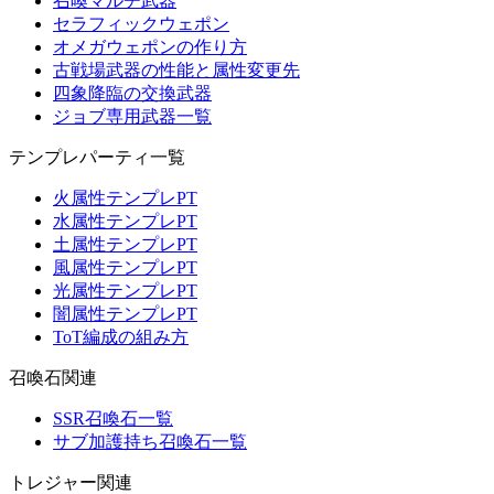
召喚マルチ武器
セラフィックウェポン
オメガウェポンの作り方
古戦場武器の性能と属性変更先
四象降臨の交換武器
ジョブ専用武器一覧
テンプレパーティ一覧
火属性テンプレPT
水属性テンプレPT
土属性テンプレPT
風属性テンプレPT
光属性テンプレPT
闇属性テンプレPT
ToT編成の組み方
召喚石関連
SSR召喚石一覧
サブ加護持ち召喚石一覧
トレジャー関連