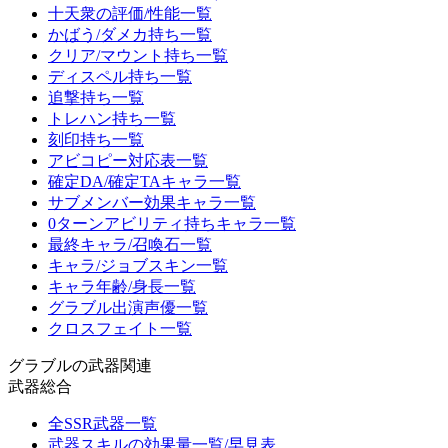
十天衆の評価/性能一覧
かばう/ダメカ持ち一覧
クリア/マウント持ち一覧
ディスペル持ち一覧
追撃持ち一覧
トレハン持ち一覧
刻印持ち一覧
アビコピー対応表一覧
確定DA/確定TAキャラ一覧
サブメンバー効果キャラ一覧
0ターンアビリティ持ちキャラ一覧
最終キャラ/召喚石一覧
キャラ/ジョブスキン一覧
キャラ年齢/身長一覧
グラブル出演声優一覧
クロスフェイト一覧
グラブルの武器関連
武器総合
全SSR武器一覧
武器スキルの効果量一覧/早見表