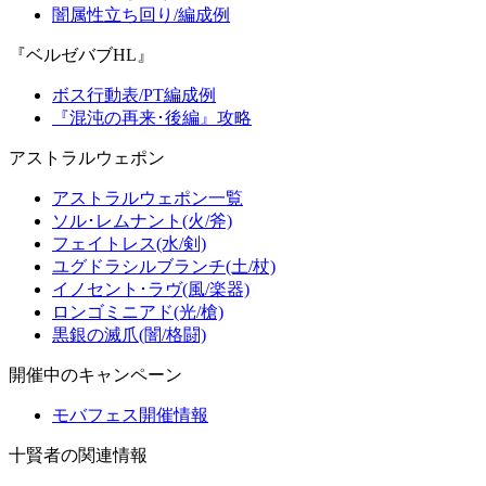
闇属性立ち回り/編成例
『ベルゼバブHL』
ボス行動表/PT編成例
『混沌の再来･後編』攻略
アストラルウェポン
アストラルウェポン一覧
ソル･レムナント(火/斧)
フェイトレス(水/剣)
ユグドラシルブランチ(土/杖)
イノセント･ラヴ(風/楽器)
ロンゴミニアド(光/槍)
黒銀の滅爪(闇/格闘)
開催中のキャンペーン
モバフェス開催情報
十賢者の関連情報