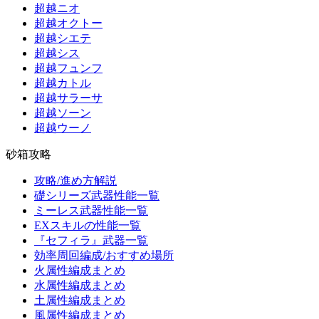
超越ニオ
超越オクトー
超越シエテ
超越シス
超越フュンフ
超越カトル
超越サラーサ
超越ソーン
超越ウーノ
砂箱攻略
攻略/進め方解説
礎シリーズ武器性能一覧
ミーレス武器性能一覧
EXスキルの性能一覧
『セフィラ』武器一覧
効率周回編成/おすすめ場所
火属性編成まとめ
水属性編成まとめ
土属性編成まとめ
風属性編成まとめ