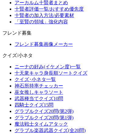
アーカルム十賢者まとめ
十賢者評価一覧/おすすめ優先度
十賢者の加入方法/必要素材
「至賢の領域」強化内容
フレンド募集
フレンド募集画像メーカー
クイズ/小ネタ
ニーナの好み(イケメン度)一覧
十天衆キャラ身長順ソートクイズ
クイズ･小ネタ一覧
神石所持率チェッカー
巫女推しキャラソート
武器種当てクイズ10問
四騎士クイズ15問
グラブルクイズ20問(第2弾)
グラブルクイズ20問(第1弾)
魔法戦士タイムアタック
グラブル楽器武器クイズ(全20問)