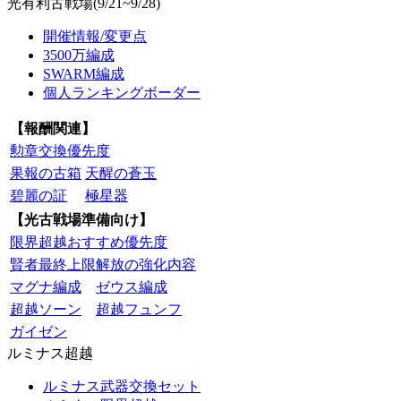
光有利古戦場(9/21~9/28)
開催情報/変更点
3500万編成
SWARM編成
個人ランキングボーダー
【報酬関連】
勲章交換優先度
果報の古箱
天醒の蒼玉
碧麗の証
極星器
【光古戦場準備向け】
限界超越おすすめ優先度
賢者最終上限解放の強化内容
マグナ編成
ゼウス編成
超越ソーン
超越フュンフ
ガイゼン
ルミナス超越
ルミナス武器交換セット