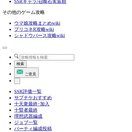
SSRキャラ/召喚石実装順
その他のゲーム攻略
ウマ娘攻略まとめwiki
プリコネR攻略wiki
シャドウバース攻略wiki
検索
ご意見
SSR評価一覧
サプチケおすすめ
十天衆最終･加入
十賢者最終
理想武器編成
ジョブ一覧
パーティ編成投稿