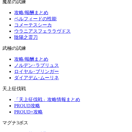
魔星の試練
攻略/報酬まとめ
ペルフィードの性能
コメーテスシーカ
ウラニアスフェララヴドス
陰陽之霊刀
武極の試練
攻略/報酬まとめ
ノルデン･ラブリュス
ロイヤル･ブリンガー
ダイアデム･ムーリネ
天上征伐戦
「天上征伐戦」攻略情報まとめ
PROUD攻略
PROUD+攻略
マグナ3ボス