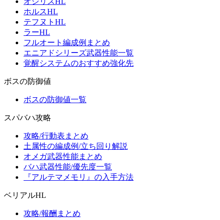
オシリスHL
ホルスHL
テフヌトHL
ラーHL
フルオート編成例まとめ
エニアドシリーズ武器性能一覧
覚醒システムのおすすめ強化先
ボスの防御値
ボスの防御値一覧
スパバハ攻略
攻略/行動表まとめ
土属性の編成例/立ち回り解説
オメガ武器性能まとめ
バハ武器性能/優先度一覧
『アルテマメモリ』の入手方法
ベリアルHL
攻略/報酬まとめ