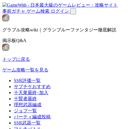
事前ガチャ
ゲーム検索
ログイン
グラブル攻略wiki｜グランブルーファンタジー徹底解説
掲示板Q&A
トップに戻る
ゲーム攻略一覧を見る
SSR評価一覧
サプチケおすすめ
十天衆最終･加入
十賢者最終
理想武器編成
ジョブ一覧
パーティ編成投稿
SSR武器一覧
マルチバトル