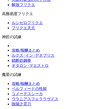
解放フリクエ
高難易度フリクエ
ルシゼロフリクエ
フリクエ天元
神匠の試練
攻略/報酬まとめ
ルクス･イン･デネブリス
鎖断鉄鋼拳
ギタロン･マエストロ
魔星の試練
攻略/報酬まとめ
ペルフィードの性能
コメーテスシーカ
ウラニアスフェララヴドス
陰陽之霊刀