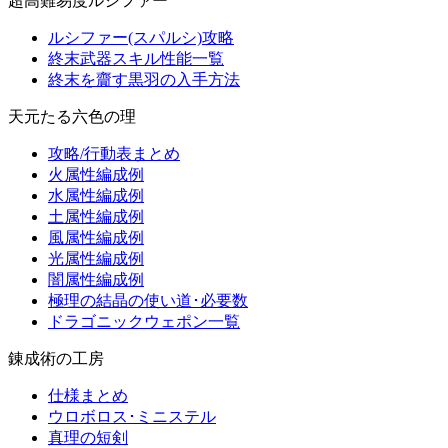
超高難易度ルシファー
ルシファー(スパルシ)攻略
終末武器スキル性能一覧
終末を齎す黒羽の入手方法
天元たる六色の理
攻略/行動表まとめ
火属性編成例
水属性編成例
土属性編成例
風属性編成例
光属性編成例
闇属性編成例
極理の結晶の使い道･必要数
ドラゴニックウェポン一覧
錬成術の工房
仕様まとめ
ウロボロス･ミニステル
真理の短剣