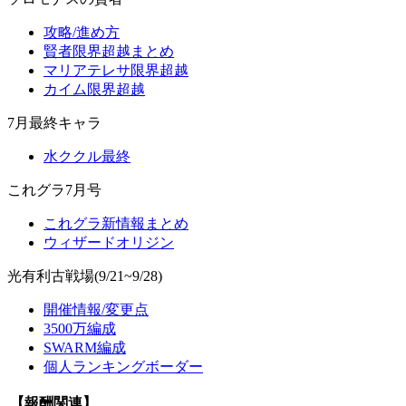
攻略/進め方
賢者限界超越まとめ
マリアテレサ限界超越
カイム限界超越
7月最終キャラ
水ククル最終
これグラ7月号
これグラ新情報まとめ
ウィザードオリジン
光有利古戦場(9/21~9/28)
開催情報/変更点
3500万編成
SWARM編成
個人ランキングボーダー
【報酬関連】