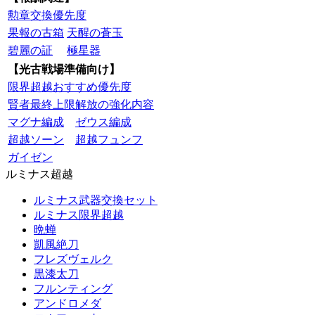
勲章交換優先度
果報の古箱
天醒の蒼玉
碧麗の証
極星器
【光古戦場準備向け】
限界超越おすすめ優先度
賢者最終上限解放の強化内容
マグナ編成
ゼウス編成
超越ソーン
超越フュンフ
ガイゼン
ルミナス超越
ルミナス武器交換セット
ルミナス限界超越
晩蝉
凱風絶刀
フレズヴェルク
黒漆太刀
フルンティング
アンドロメダ