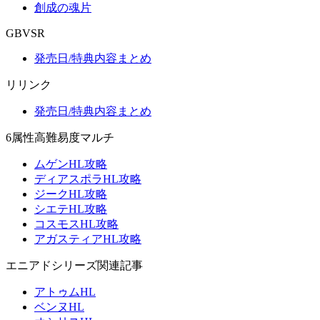
創成の魂片
GBVSR
発売日/特典内容まとめ
リリンク
発売日/特典内容まとめ
6属性高難易度マルチ
ムゲンHL攻略
ディアスポラHL攻略
ジークHL攻略
シエテHL攻略
コスモスHL攻略
アガスティアHL攻略
エニアドシリーズ関連記事
アトゥムHL
ベンヌHL