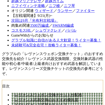
超越マリアテレサ
／
超越カイム
ニフイヴィンテ攻略
／
ニフ槍
／
ニフ琴
オリジン関連
ウィザード
／
ランサー
／
ファイター
【古戦場関連】9/21(月)~
次回は9月『光有利古戦場』
肉集め関連
3500万編成
／
SWARM編成
コスモスHL
／
シュヴァクレド
／
パパル
GameWithからのお知らせ
グラブル知識に自信がある人大歓迎！ライター募集！
未経験可&完全在宅！攻略ライター募集！
グラブルの「レヴァンスウェポン交換チケット」のおすすめ
交換先を紹介！レヴァンス武器交換期限、交換対象武器の性
能や初心者/中級者/上級者向けおすすめ武器を解説していま
す。レヴァンスシリーズ交換チケットの交換先の参考にどう
ぞ。
目次
レヴァンスウェポン交換チケットが配布
レヴァンス武器交換のおすすめ優先度
どのレヴァンス武器をもらう？