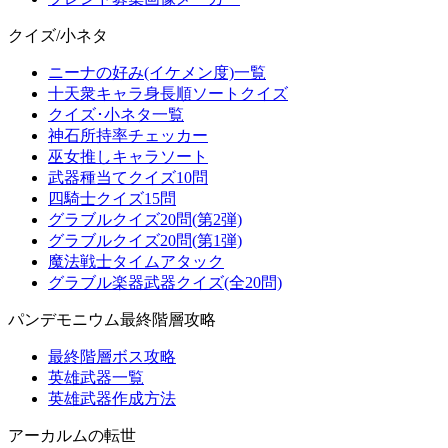
クイズ/小ネタ
ニーナの好み(イケメン度)一覧
十天衆キャラ身長順ソートクイズ
クイズ･小ネタ一覧
神石所持率チェッカー
巫女推しキャラソート
武器種当てクイズ10問
四騎士クイズ15問
グラブルクイズ20問(第2弾)
グラブルクイズ20問(第1弾)
魔法戦士タイムアタック
グラブル楽器武器クイズ(全20問)
パンデモニウム最終階層攻略
最終階層ボス攻略
英雄武器一覧
英雄武器作成方法
アーカルムの転世