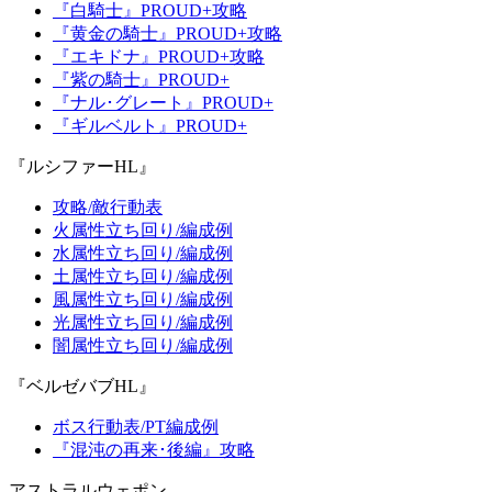
『白騎士』PROUD+攻略
『黄金の騎士』PROUD+攻略
『エキドナ』PROUD+攻略
『紫の騎士』PROUD+
『ナル･グレート』PROUD+
『ギルベルト』PROUD+
『ルシファーHL』
攻略/敵行動表
火属性立ち回り/編成例
水属性立ち回り/編成例
土属性立ち回り/編成例
風属性立ち回り/編成例
光属性立ち回り/編成例
闇属性立ち回り/編成例
『ベルゼバブHL』
ボス行動表/PT編成例
『混沌の再来･後編』攻略
アストラルウェポン