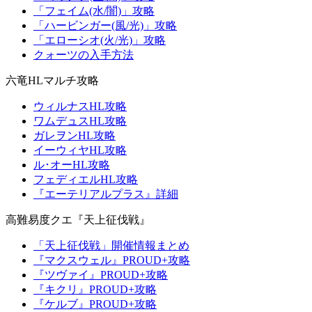
「フェイム(水/闇)」攻略
「ハービンガー(風/光)」攻略
「エローシオ(火/光)」攻略
クォーツの入手方法
六竜HLマルチ攻略
ウィルナスHL攻略
ワムデュスHL攻略
ガレヲンHL攻略
イーウィヤHL攻略
ル･オーHL攻略
フェディエルHL攻略
『エーテリアルプラス』詳細
高難易度クエ『天上征伐戦』
「天上征伐戦」開催情報まとめ
『マクスウェル』PROUD+攻略
『ツヴァイ』PROUD+攻略
『キクリ』PROUD+攻略
『ケルブ』PROUD+攻略