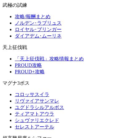
武極の試練
攻略/報酬まとめ
ノルデン･ラブリュス
ロイヤル･ブリンガー
ダイアデム･ムーリネ
天上征伐戦
「天上征伐戦」攻略情報まとめ
PROUD攻略
PROUD+攻略
マグナ3ボス
コロッサスイラ
リヴァイアサンマレ
ユグドラシルアルボス
ティアマトアウラ
シュヴァリエクレド
セレストアーテル