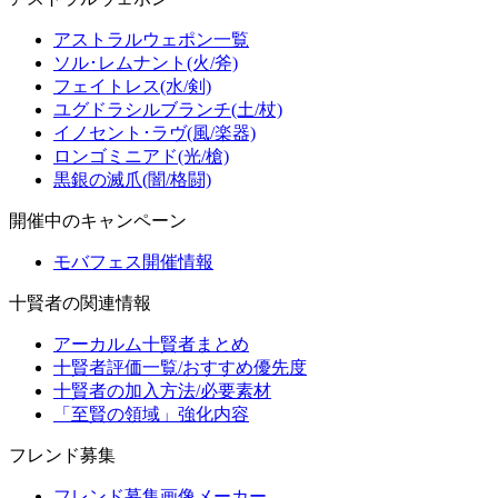
アストラルウェポン一覧
ソル･レムナント(火/斧)
フェイトレス(水/剣)
ユグドラシルブランチ(土/杖)
イノセント･ラヴ(風/楽器)
ロンゴミニアド(光/槍)
黒銀の滅爪(闇/格闘)
開催中のキャンペーン
モバフェス開催情報
十賢者の関連情報
アーカルム十賢者まとめ
十賢者評価一覧/おすすめ優先度
十賢者の加入方法/必要素材
「至賢の領域」強化内容
フレンド募集
フレンド募集画像メーカー