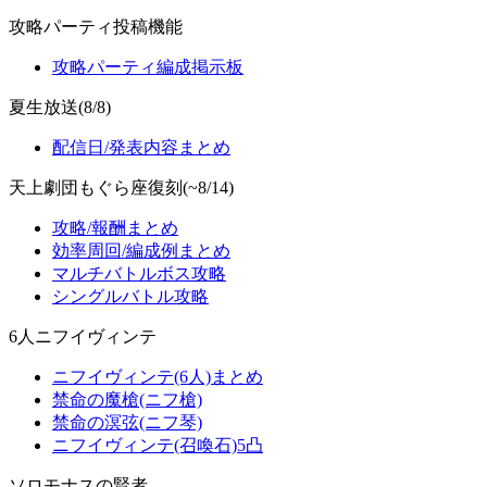
攻略パーティ投稿機能
攻略パーティ編成掲示板
夏生放送(8/8)
配信日/発表内容まとめ
天上劇団もぐら座復刻(~8/14)
攻略/報酬まとめ
効率周回/編成例まとめ
マルチバトルボス攻略
シングルバトル攻略
6人ニフイヴィンテ
ニフイヴィンテ(6人)まとめ
禁命の魔槍(ニフ槍)
禁命の溟弦(ニフ琴)
ニフイヴィンテ(召喚石)5凸
ソロモナスの賢者