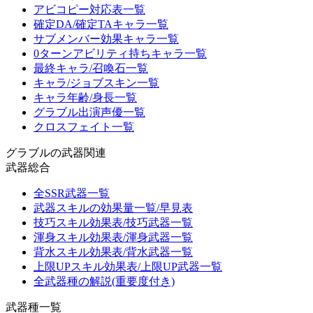
アビコピー対応表一覧
確定DA/確定TAキャラ一覧
サブメンバー効果キャラ一覧
0ターンアビリティ持ちキャラ一覧
最終キャラ/召喚石一覧
キャラ/ジョブスキン一覧
キャラ年齢/身長一覧
グラブル出演声優一覧
クロスフェイト一覧
グラブルの武器関連
武器総合
全SSR武器一覧
武器スキルの効果量一覧/早見表
技巧スキル効果表/技巧武器一覧
渾身スキル効果表/渾身武器一覧
背水スキル効果表/背水武器一覧
上限UPスキル効果表/上限UP武器一覧
全武器種の解説(重要度付き)
武器種一覧