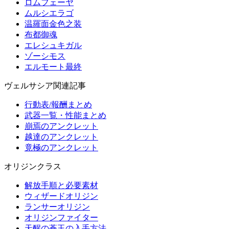
ロムフェーヤ
ムルシエラゴ
温羅面金色之装
布都御魂
エレシュキガル
ゾーシモス
エルモート最終
ヴェルサシア関連記事
行動表/報酬まとめ
武器一覧・性能まとめ
崩焉のアンクレット
越達のアンクレット
竟極のアンクレット
オリジンクラス
解放手順と必要素材
ウィザードオリジン
ランサーオリジン
オリジンファイター
天醒の蒼玉の入手方法