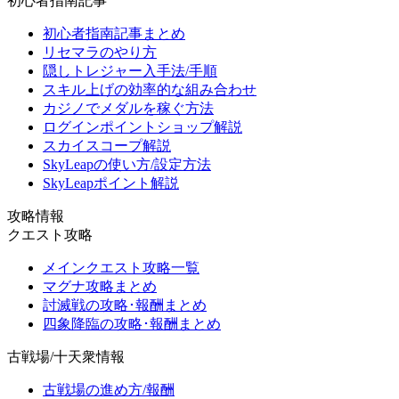
初心者指南記事
初心者指南記事まとめ
リセマラのやり方
隠しトレジャー入手法/手順
スキル上げの効率的な組み合わせ
カジノでメダルを稼ぐ方法
ログインポイントショップ解説
スカイスコープ解説
SkyLeapの使い方/設定方法
SkyLeapポイント解説
攻略情報
クエスト攻略
メインクエスト攻略一覧
マグナ攻略まとめ
討滅戦の攻略･報酬まとめ
四象降臨の攻略･報酬まとめ
古戦場/十天衆情報
古戦場の進め方/報酬