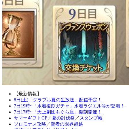
【最新情報】
8日(土)「グラブル夏の生放送」配信予定！
7日19時~「水着復刻ガチャ」水着ラジエル等が登場！
7日17時~「天上劇団もぐら座」復刻開催！
サマーギフトCP
／
夏の討伐祭
／
スタンプ帳
ソロモナス攻略
／
賢者の限界超越