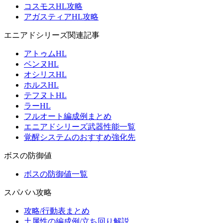
コスモスHL攻略
アガスティアHL攻略
エニアドシリーズ関連記事
アトゥムHL
ベンヌHL
オシリスHL
ホルスHL
テフヌトHL
ラーHL
フルオート編成例まとめ
エニアドシリーズ武器性能一覧
覚醒システムのおすすめ強化先
ボスの防御値
ボスの防御値一覧
スパバハ攻略
攻略/行動表まとめ
土属性の編成例/立ち回り解説