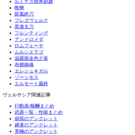
ルミナス限界超越
晩蝉
凱風絶刀
フレズヴェルク
黒漆太刀
フルンティング
アンドロメダ
ロムフェーヤ
ムルシエラゴ
温羅面金色之装
布都御魂
エレシュキガル
ゾーシモス
エルモート最終
ヴェルサシア関連記事
行動表/報酬まとめ
武器一覧・性能まとめ
崩焉のアンクレット
越達のアンクレット
竟極のアンクレット