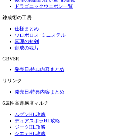
ドラゴニックウェポン一覧
錬成術の工房
仕様まとめ
ウロボロス･ミニステル
真理の短剣
創成の魂片
GBVSR
発売日/特典内容まとめ
リリンク
発売日/特典内容まとめ
6属性高難易度マルチ
ムゲンHL攻略
ディアスポラHL攻略
ジークHL攻略
シエテHL攻略