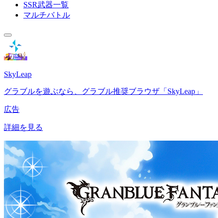
SSR武器一覧
マルチバトル
SkyLeap
グラブルを遊ぶなら、グラブル推奨ブラウザ「SkyLeap」
広告
詳細を見る