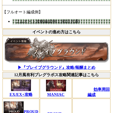
【フルオート編成例】
フルオート攻略編成例(1/3戦目共通)
イベントの進め方はこちら
▶『ブレイブグラウンド』攻略/報酬まとめ
12月風有利ブレグラボス攻略関連記事はこちら
効率周回
EX/EX+攻略
MANIAC
編成
PROUD