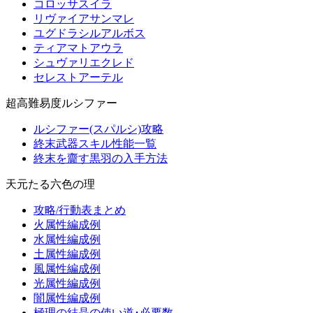
コロッサスイラ
リヴァイアサンマレ
ユグドラシルアルボス
ティアマトアウラ
シュヴァリエクレド
セレストアーテル
超高難易度ルシファー
ルシファー(スパルシ)攻略
終末武器スキル性能一覧
終末を齎す黒羽の入手方法
天元たる六色の理
攻略/行動表まとめ
火属性編成例
水属性編成例
土属性編成例
風属性編成例
光属性編成例
闇属性編成例
極理の結晶の使い道･必要数