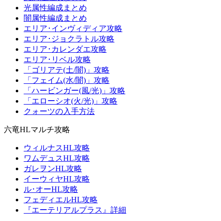
光属性編成まとめ
闇属性編成まとめ
エリア･インヴィディア攻略
エリア･ジョクラトル攻略
エリア･カレンダエ攻略
エリア･リベル攻略
「ゴリアテ(土/闇)」攻略
「フェイム(水/闇)」攻略
「ハービンガー(風/光)」攻略
「エローシオ(火/光)」攻略
クォーツの入手方法
六竜HLマルチ攻略
ウィルナスHL攻略
ワムデュスHL攻略
ガレヲンHL攻略
イーウィヤHL攻略
ル･オーHL攻略
フェディエルHL攻略
『エーテリアルプラス』詳細