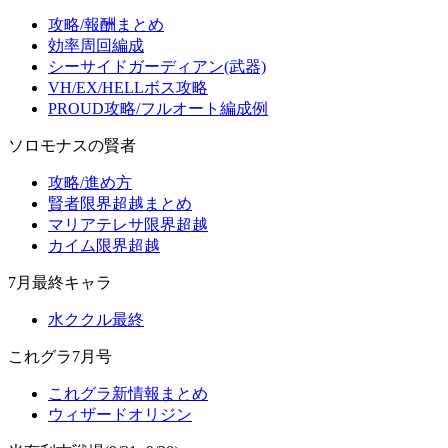
攻略/報酬まとめ
効率周回編成
シーサイドガーディアン(武器)
VH/EX/HELLボス攻略
PROUD攻略/フルオート編成例
ソロモナスの賢者
攻略/進め方
賢者限界超越まとめ
マリアテレサ限界超越
カイム限界超越
7月最終キャラ
水ククル最終
これグラ7月号
これグラ新情報まとめ
ウィザードオリジン