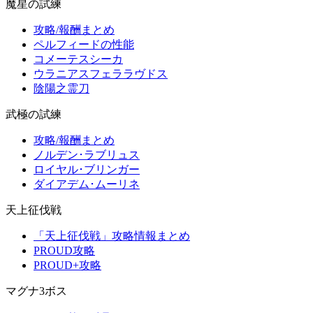
魔星の試練
攻略/報酬まとめ
ペルフィードの性能
コメーテスシーカ
ウラニアスフェララヴドス
陰陽之霊刀
武極の試練
攻略/報酬まとめ
ノルデン･ラブリュス
ロイヤル･ブリンガー
ダイアデム･ムーリネ
天上征伐戦
「天上征伐戦」攻略情報まとめ
PROUD攻略
PROUD+攻略
マグナ3ボス