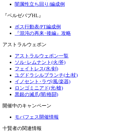
闇属性立ち回り/編成例
『ベルゼバブHL』
ボス行動表/PT編成例
『混沌の再来･後編』攻略
アストラルウェポン
アストラルウェポン一覧
ソル･レムナント(火/斧)
フェイトレス(水/剣)
ユグドラシルブランチ(土/杖)
イノセント･ラヴ(風/楽器)
ロンゴミニアド(光/槍)
黒銀の滅爪(闇/格闘)
開催中のキャンペーン
モバフェス開催情報
十賢者の関連情報