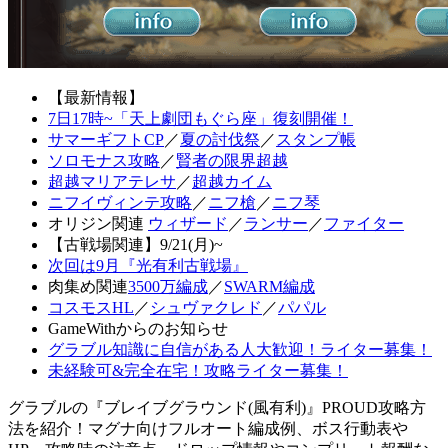
【最新情報】
7日17時~「天上劇団もぐら座」復刻開催！
サマーギフトCP
／
夏の討伐祭
／
スタンプ帳
ソロモナス攻略
／
賢者の限界超越
超越マリアテレサ
／
超越カイム
ニフイヴィンテ攻略
／
ニフ槍
／
ニフ琴
オリジン関連
ウィザード
／
ランサー
／
ファイター
【古戦場関連】9/21(月)~
次回は9月『光有利古戦場』
肉集め関連
3500万編成
／
SWARM編成
コスモスHL
／
シュヴァクレド
／
パパル
GameWithからのお知らせ
グラブル知識に自信がある人大歓迎！ライター募集！
未経験可&完全在宅！攻略ライター募集！
グラブルの『ブレイブグラウンド(風有利)』PROUD攻略方
法を紹介！マグナ向けフルオート編成例、ボス行動表や