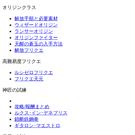
オリジンクラス
解放手順と必要素材
ウィザードオリジン
ランサーオリジン
オリジンファイター
天醒の蒼玉の入手方法
解放フリクエ
高難易度フリクエ
ルシゼロフリクエ
フリクエ天元
神匠の試練
攻略/報酬まとめ
ルクス･イン･デネブリス
鎖断鉄鋼拳
ギタロン･マエストロ