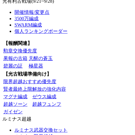
光有利古戦場(9/21~9/28)
開催情報/変更点
3500万編成
SWARM編成
個人ランキングボーダー
【報酬関連】
勲章交換優先度
果報の古箱
天醒の蒼玉
碧麗の証
極星器
【光古戦場準備向け】
限界超越おすすめ優先度
賢者最終上限解放の強化内容
マグナ編成
ゼウス編成
超越ソーン
超越フュンフ
ガイゼン
ルミナス超越
ルミナス武器交換セット