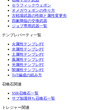
召喚マルチ武器
セラフィックウェポン
オメガウェポンの作り方
古戦場武器の性能と属性変更先
四象降臨の交換武器
ジョブ専用武器一覧
テンプレパーティ一覧
火属性テンプレPT
水属性テンプレPT
土属性テンプレPT
風属性テンプレPT
光属性テンプレPT
闇属性テンプレPT
ToT編成の組み方
召喚石関連
SSR召喚石一覧
サブ加護持ち召喚石一覧
トレジャー関連