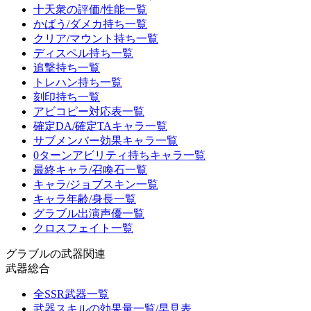
十天衆の評価/性能一覧
かばう/ダメカ持ち一覧
クリア/マウント持ち一覧
ディスペル持ち一覧
追撃持ち一覧
トレハン持ち一覧
刻印持ち一覧
アビコピー対応表一覧
確定DA/確定TAキャラ一覧
サブメンバー効果キャラ一覧
0ターンアビリティ持ちキャラ一覧
最終キャラ/召喚石一覧
キャラ/ジョブスキン一覧
キャラ年齢/身長一覧
グラブル出演声優一覧
クロスフェイト一覧
グラブルの武器関連
武器総合
全SSR武器一覧
武器スキルの効果量一覧/早見表