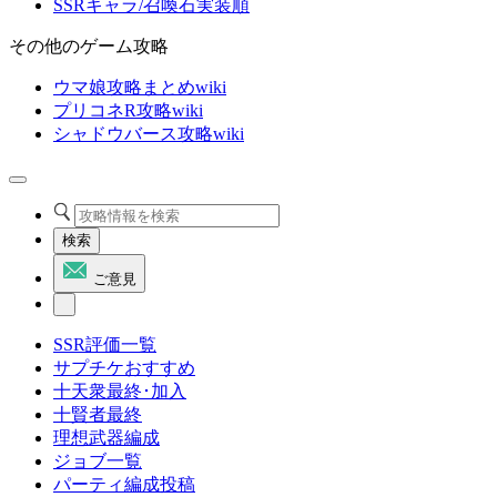
SSRキャラ/召喚石実装順
その他のゲーム攻略
ウマ娘攻略まとめwiki
プリコネR攻略wiki
シャドウバース攻略wiki
検索
ご意見
SSR評価一覧
サプチケおすすめ
十天衆最終･加入
十賢者最終
理想武器編成
ジョブ一覧
パーティ編成投稿