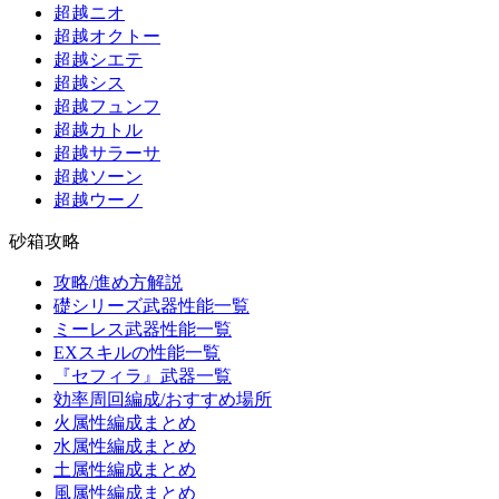
超越ニオ
超越オクトー
超越シエテ
超越シス
超越フュンフ
超越カトル
超越サラーサ
超越ソーン
超越ウーノ
砂箱攻略
攻略/進め方解説
礎シリーズ武器性能一覧
ミーレス武器性能一覧
EXスキルの性能一覧
『セフィラ』武器一覧
効率周回編成/おすすめ場所
火属性編成まとめ
水属性編成まとめ
土属性編成まとめ
風属性編成まとめ