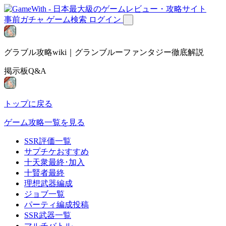
事前ガチャ
ゲーム検索
ログイン
グラブル攻略wiki｜グランブルーファンタジー徹底解説
掲示板Q&A
トップに戻る
ゲーム攻略一覧を見る
SSR評価一覧
サプチケおすすめ
十天衆最終･加入
十賢者最終
理想武器編成
ジョブ一覧
パーティ編成投稿
SSR武器一覧
マルチバトル