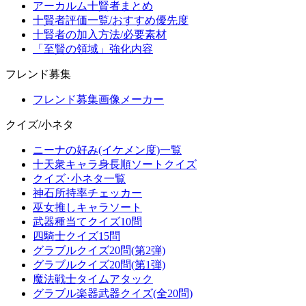
アーカルム十賢者まとめ
十賢者評価一覧/おすすめ優先度
十賢者の加入方法/必要素材
「至賢の領域」強化内容
フレンド募集
フレンド募集画像メーカー
クイズ/小ネタ
ニーナの好み(イケメン度)一覧
十天衆キャラ身長順ソートクイズ
クイズ･小ネタ一覧
神石所持率チェッカー
巫女推しキャラソート
武器種当てクイズ10問
四騎士クイズ15問
グラブルクイズ20問(第2弾)
グラブルクイズ20問(第1弾)
魔法戦士タイムアタック
グラブル楽器武器クイズ(全20問)