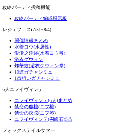
攻略パーティ投稿機能
攻略パーティ編成掲示板
レジェフェス(7/31~8/4)
開催情報まとめ
水着ヨウ(水属性)
愛沿之浮袋(水着ヨウ弓)
浴衣グウィン
炸華紋(浴衣グウィン拳)
10連ガチャシミュ
1点狙いガチャシミュ
6人ニフイヴィンテ
ニフイヴィンテ(6人)まとめ
禁命の魔槍(ニフ槍)
禁命の溟弦(ニフ琴)
ニフイヴィンテ(召喚石)5凸
フォックステイルサマー