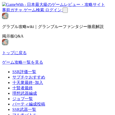
事前ガチャ
ゲーム検索
ログイン
グラブル攻略wiki｜グランブルーファンタジー徹底解説
掲示板Q&A
トップに戻る
ゲーム攻略一覧を見る
SSR評価一覧
サプチケおすすめ
十天衆最終･加入
十賢者最終
理想武器編成
ジョブ一覧
パーティ編成投稿
SSR武器一覧
マルチバトル