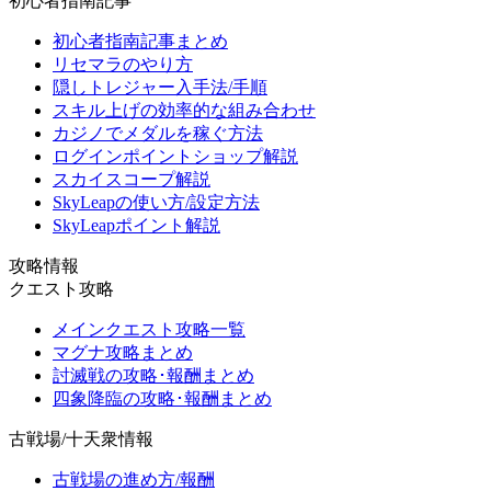
初心者指南記事
初心者指南記事まとめ
リセマラのやり方
隠しトレジャー入手法/手順
スキル上げの効率的な組み合わせ
カジノでメダルを稼ぐ方法
ログインポイントショップ解説
スカイスコープ解説
SkyLeapの使い方/設定方法
SkyLeapポイント解説
攻略情報
クエスト攻略
メインクエスト攻略一覧
マグナ攻略まとめ
討滅戦の攻略･報酬まとめ
四象降臨の攻略･報酬まとめ
古戦場/十天衆情報
古戦場の進め方/報酬