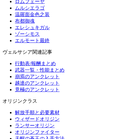
ロムフェーヤ
ムルシエラゴ
温羅面金色之装
布都御魂
エレシュキガル
ゾーシモス
エルモート最終
ヴェルサシア関連記事
行動表/報酬まとめ
武器一覧・性能まとめ
崩焉のアンクレット
越達のアンクレット
竟極のアンクレット
オリジンクラス
解放手順と必要素材
ウィザードオリジン
ランサーオリジン
オリジンファイター
天醒の蒼玉の入手方法