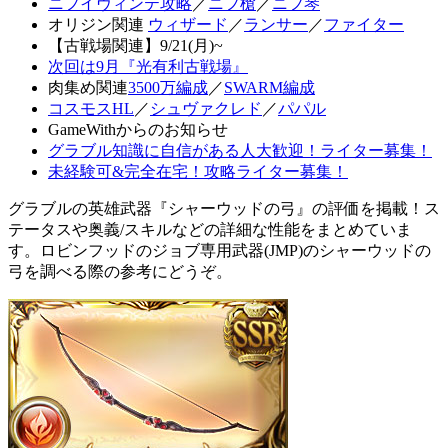
ニフイヴィンテ攻略
／
ニフ槍
／
ニフ琴
オリジン関連
ウィザード
／
ランサー
／
ファイター
【古戦場関連】9/21(月)~
次回は9月『光有利古戦場』
肉集め関連
3500万編成
／
SWARM編成
コスモスHL
／
シュヴァクレド
／
パパル
GameWithからのお知らせ
グラブル知識に自信がある人大歓迎！ライター募集！
未経験可&完全在宅！攻略ライター募集！
グラブルの英雄武器『シャーウッドの弓』の評価を掲載！ス
テータスや奥義/スキルなどの詳細な性能をまとめていま
す。ロビンフッドのジョブ専用武器(JMP)のシャーウッドの
弓を調べる際の参考にどうぞ。