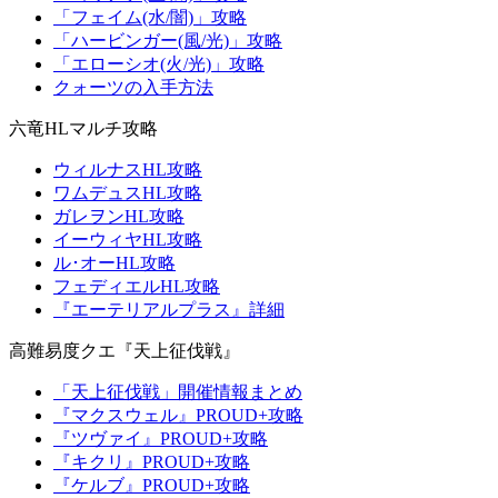
「フェイム(水/闇)」攻略
「ハービンガー(風/光)」攻略
「エローシオ(火/光)」攻略
クォーツの入手方法
六竜HLマルチ攻略
ウィルナスHL攻略
ワムデュスHL攻略
ガレヲンHL攻略
イーウィヤHL攻略
ル･オーHL攻略
フェディエルHL攻略
『エーテリアルプラス』詳細
高難易度クエ『天上征伐戦』
「天上征伐戦」開催情報まとめ
『マクスウェル』PROUD+攻略
『ツヴァイ』PROUD+攻略
『キクリ』PROUD+攻略
『ケルブ』PROUD+攻略