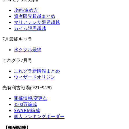
攻略/進め方
賢者限界超越まとめ
マリアテレサ限界超越
カイム限界超越
7月最終キャラ
水ククル最終
これグラ7月号
これグラ新情報まとめ
ウィザードオリジン
光有利古戦場(9/21~9/28)
開催情報/変更点
3500万編成
SWARM編成
個人ランキングボーダー
【報酬関連】