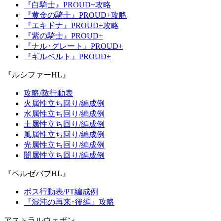
『白騎士』PROUD+攻略
『黄金の騎士』PROUD+攻略
『エキドナ』PROUD+攻略
『紫の騎士』PROUD+
『ナル･グレート』PROUD+
『ギルベルト』PROUD+
『ルシファーHL』
攻略/敵行動表
火属性立ち回り/編成例
水属性立ち回り/編成例
土属性立ち回り/編成例
風属性立ち回り/編成例
光属性立ち回り/編成例
闇属性立ち回り/編成例
『ベルゼバブHL』
ボス行動表/PT編成例
『混沌の再来･後編』攻略
アストラルウェポン