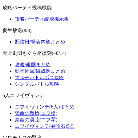
攻略パーティ投稿機能
攻略パーティ編成掲示板
夏生放送(8/8)
配信日/発表内容まとめ
天上劇団もぐら座復刻(~8/14)
攻略/報酬まとめ
効率周回/編成例まとめ
マルチバトルボス攻略
シングルバトル攻略
6人ニフイヴィンテ
ニフイヴィンテ(6人)まとめ
禁命の魔槍(ニフ槍)
禁命の溟弦(ニフ琴)
ニフイヴィンテ(召喚石)5凸
ソロモナスの賢者