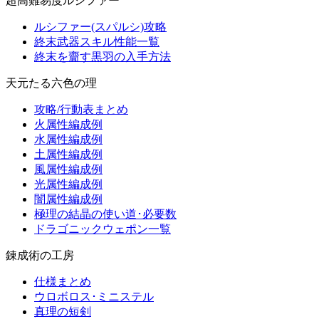
超高難易度ルシファー
ルシファー(スパルシ)攻略
終末武器スキル性能一覧
終末を齎す黒羽の入手方法
天元たる六色の理
攻略/行動表まとめ
火属性編成例
水属性編成例
土属性編成例
風属性編成例
光属性編成例
闇属性編成例
極理の結晶の使い道･必要数
ドラゴニックウェポン一覧
錬成術の工房
仕様まとめ
ウロボロス･ミニステル
真理の短剣