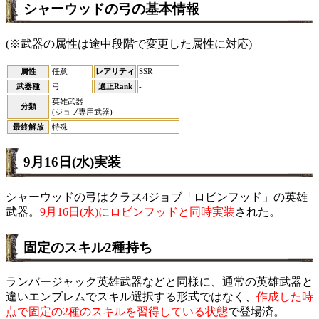
シャーウッドの弓の基本情報
(※武器の属性は途中段階で変更した属性に対応)
属性
任意
レアリティ
SSR
武器種
弓
適正Rank
-
英雄武器
分類
(ジョブ専用武器)
最終解放
特殊
9月16日(水)実装
シャーウッドの弓はクラス4ジョブ「ロビンフッド」の英雄
武器。
9月16日(水)にロビンフッドと同時実装
された。
固定のスキル2種持ち
ランバージャック英雄武器などと同様に、通常の英雄武器と
違いエンブレムでスキル選択する形式ではなく、
作成した時
点で固定の2種のスキルを習得している状態
で登場済。