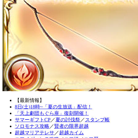
【最新情報】
8日(土)18時~「夏の生放送」配信！
「天上劇団もぐら座」復刻開催！
サマーギフトCP
／
夏の討伐祭
／
スタンプ帳
ソロモナス攻略
／
賢者の限界超越
超越マリアテレサ
／
超越カイム