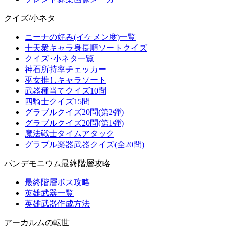
クイズ/小ネタ
ニーナの好み(イケメン度)一覧
十天衆キャラ身長順ソートクイズ
クイズ･小ネタ一覧
神石所持率チェッカー
巫女推しキャラソート
武器種当てクイズ10問
四騎士クイズ15問
グラブルクイズ20問(第2弾)
グラブルクイズ20問(第1弾)
魔法戦士タイムアタック
グラブル楽器武器クイズ(全20問)
パンデモニウム最終階層攻略
最終階層ボス攻略
英雄武器一覧
英雄武器作成方法
アーカルムの転世