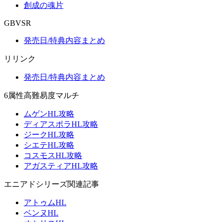
創成の魂片
GBVSR
発売日/特典内容まとめ
リリンク
発売日/特典内容まとめ
6属性高難易度マルチ
ムゲンHL攻略
ディアスポラHL攻略
ジークHL攻略
シエテHL攻略
コスモスHL攻略
アガスティアHL攻略
エニアドシリーズ関連記事
アトゥムHL
ベンヌHL