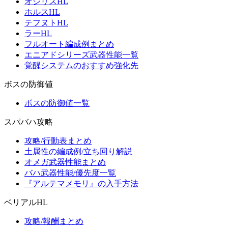
オシリスHL
ホルスHL
テフヌトHL
ラーHL
フルオート編成例まとめ
エニアドシリーズ武器性能一覧
覚醒システムのおすすめ強化先
ボスの防御値
ボスの防御値一覧
スパバハ攻略
攻略/行動表まとめ
土属性の編成例/立ち回り解説
オメガ武器性能まとめ
バハ武器性能/優先度一覧
『アルテマメモリ』の入手方法
ベリアルHL
攻略/報酬まとめ