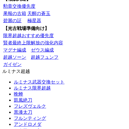
勲章交換優先度
果報の古箱
天醒の蒼玉
碧麗の証
極星器
【光古戦場準備向け】
限界超越おすすめ優先度
賢者最終上限解放の強化内容
マグナ編成
ゼウス編成
超越ソーン
超越フュンフ
ガイゼン
ルミナス超越
ルミナス武器交換セット
ルミナス限界超越
晩蝉
凱風絶刀
フレズヴェルク
黒漆太刀
フルンティング
アンドロメダ