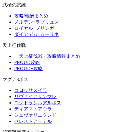
武極の試練
攻略/報酬まとめ
ノルデン･ラブリュス
ロイヤル･ブリンガー
ダイアデム･ムーリネ
天上征伐戦
「天上征伐戦」攻略情報まとめ
PROUD攻略
PROUD+攻略
マグナ3ボス
コロッサスイラ
リヴァイアサンマレ
ユグドラシルアルボス
ティアマトアウラ
シュヴァリエクレド
セレストアーテル