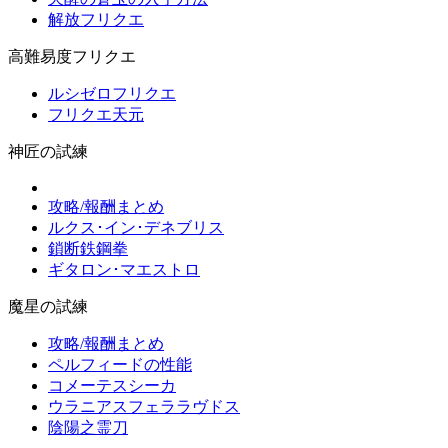
解放フリクエ
高難易度フリクエ
ルシゼロフリクエ
フリクエ天元
神匠の試練
攻略/報酬まとめ
ルクス･イン･デネブリス
鎖断鉄鋼拳
ギタロン･マエストロ
魔星の試練
攻略/報酬まとめ
ペルフィードの性能
コメーテスシーカ
ウラニアスフェララヴドス
陰陽之霊刀