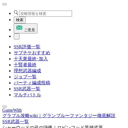
検索
ご意見
SSR評価一覧
サプチケおすすめ
十天衆最終･加入
十賢者最終
理想武器編成
ジョブ一覧
パーティ編成投稿
SSR武器一覧
マルチバトル
GameWith
グラブル攻略wiki｜グランブルーファンタジー徹底解説
SSR武器一覧
シャーウッドの弓の評価｜ロビンフッド英雄武器