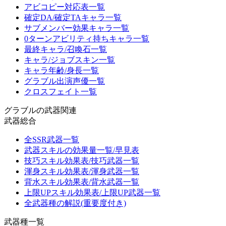
アビコピー対応表一覧
確定DA/確定TAキャラ一覧
サブメンバー効果キャラ一覧
0ターンアビリティ持ちキャラ一覧
最終キャラ/召喚石一覧
キャラ/ジョブスキン一覧
キャラ年齢/身長一覧
グラブル出演声優一覧
クロスフェイト一覧
グラブルの武器関連
武器総合
全SSR武器一覧
武器スキルの効果量一覧/早見表
技巧スキル効果表/技巧武器一覧
渾身スキル効果表/渾身武器一覧
背水スキル効果表/背水武器一覧
上限UPスキル効果表/上限UP武器一覧
全武器種の解説(重要度付き)
武器種一覧