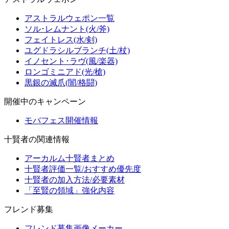
アストラルウェポン一覧
ソル･レムナント(火/斧)
フェイトレス(水/剣)
ユグドラシルブランチ(土/杖)
イノセント･ラヴ(風/楽器)
ロンゴミニアド(光/槍)
黒銀の滅爪(闇/格闘)
開催中のキャンペーン
モバフェス開催情報
十賢者の関連情報
アーカルム十賢者まとめ
十賢者評価一覧/おすすめ優先度
十賢者の加入方法/必要素材
「至賢の領域」強化内容
フレンド募集
フレンド募集画像メーカー