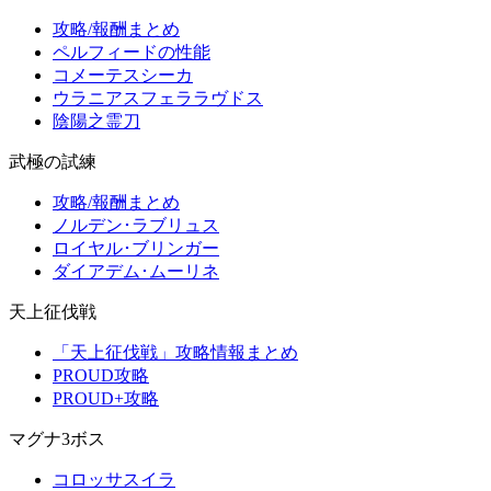
攻略/報酬まとめ
ペルフィードの性能
コメーテスシーカ
ウラニアスフェララヴドス
陰陽之霊刀
武極の試練
攻略/報酬まとめ
ノルデン･ラブリュス
ロイヤル･ブリンガー
ダイアデム･ムーリネ
天上征伐戦
「天上征伐戦」攻略情報まとめ
PROUD攻略
PROUD+攻略
マグナ3ボス
コロッサスイラ