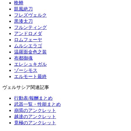
晩蝉
凱風絶刀
フレズヴェルク
黒漆太刀
フルンティング
アンドロメダ
ロムフェーヤ
ムルシエラゴ
温羅面金色之装
布都御魂
エレシュキガル
ゾーシモス
エルモート最終
ヴェルサシア関連記事
行動表/報酬まとめ
武器一覧・性能まとめ
崩焉のアンクレット
越達のアンクレット
竟極のアンクレット