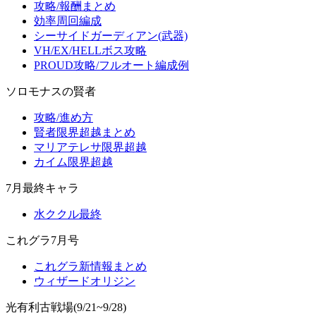
攻略/報酬まとめ
効率周回編成
シーサイドガーディアン(武器)
VH/EX/HELLボス攻略
PROUD攻略/フルオート編成例
ソロモナスの賢者
攻略/進め方
賢者限界超越まとめ
マリアテレサ限界超越
カイム限界超越
7月最終キャラ
水ククル最終
これグラ7月号
これグラ新情報まとめ
ウィザードオリジン
光有利古戦場(9/21~9/28)