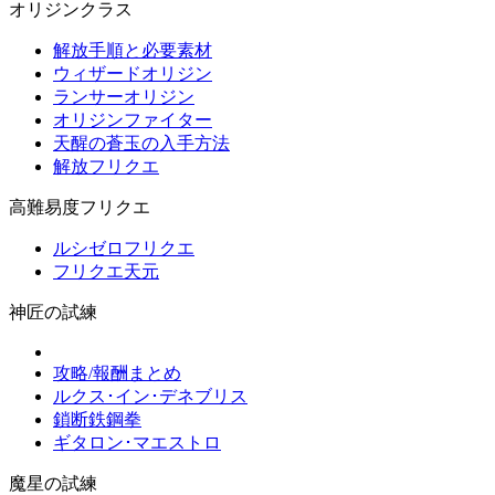
オリジンクラス
解放手順と必要素材
ウィザードオリジン
ランサーオリジン
オリジンファイター
天醒の蒼玉の入手方法
解放フリクエ
高難易度フリクエ
ルシゼロフリクエ
フリクエ天元
神匠の試練
攻略/報酬まとめ
ルクス･イン･デネブリス
鎖断鉄鋼拳
ギタロン･マエストロ
魔星の試練