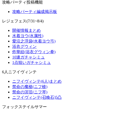
攻略パーティ投稿機能
攻略パーティ編成掲示板
レジェフェス(7/31~8/4)
開催情報まとめ
水着ヨウ(水属性)
愛沿之浮袋(水着ヨウ弓)
浴衣グウィン
炸華紋(浴衣グウィン拳)
10連ガチャシミュ
1点狙いガチャシミュ
6人ニフイヴィンテ
ニフイヴィンテ(6人)まとめ
禁命の魔槍(ニフ槍)
禁命の溟弦(ニフ琴)
ニフイヴィンテ(召喚石)5凸
フォックステイルサマー