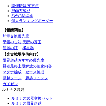
開催情報/変更点
3500万編成
SWARM編成
個人ランキングボーダー
【報酬関連】
勲章交換優先度
果報の古箱
天醒の蒼玉
碧麗の証
極星器
【光古戦場準備向け】
限界超越おすすめ優先度
賢者最終上限解放の強化内容
マグナ編成
ゼウス編成
超越ソーン
超越フュンフ
ガイゼン
ルミナス超越
ルミナス武器交換セット
ルミナス限界超越