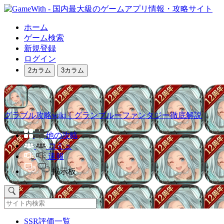
ホーム
ゲーム検索
新規登録
ログイン
2カラム
3カラム
グラブル攻略wiki｜グランブルーファンタジー徹底解説
他の攻略
コミュ
速報
掲示板
SSR評価一覧