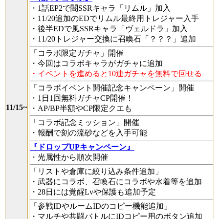
・1話EP2で闇SSRキャラ「リムル」加入
・11/20追加のEDでリムル最終用トレジャー入手
・後半EDで風SSRキャラ「ヴェルドラ」加入
・11/20トレジャー交換に召喚石「？？？」追加
「コラボ限定ガチャ」開催
・今回はコラボキャラがガチャに追加
・イベントを進めると10連ガチャを無料で回せる
「コラボイベント開催記念キャンペーン」開催
・1日1回無料ガチャCP開催！
11/15~
・AP/BP半額やCP限定クエも
「コラボ記念ミッション」開催
・報酬で刻の流砂などを入手可能
『ドロップUPキャンペーン』
・光属性から順次開催
「リストや倉庫に絞り込み条件追加」
・武器にコラボ、召喚石にコラボや水着等を追加
・28日には覚醒Lvや保護も追加予定
「参戦IDやルームIDのコピー機能追加」
・マルチや共闘バトルにIDコピー用のボタン追加