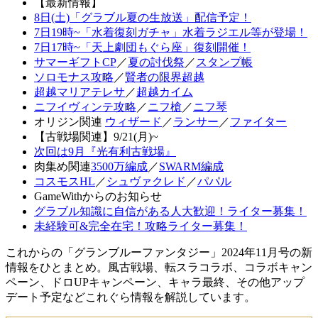
【最新情報】
8日(土)「グラブル夏の生放送」配信予定！
7日19時~「水着復刻ガチャ」水着ラジエル等が登場！
7日17時~「天上劇団もぐら座」復刻開催！
サマーギフトCP
／
夏の討伐祭
／
スタンプ帳
ソロモナス攻略
／
賢者の限界超越
超越マリアテレサ
／
超越カイム
ニフイヴィンテ攻略
／
ニフ槍
／
ニフ琴
オリジン関連
ウィザード
／
ランサー
／
ファイター
【古戦場関連】9/21(月)~
次回は9月『光有利古戦場』
肉集め関連
3500万編成
／
SWARM編成
コスモスHL
／
シュヴァクレド
／
パパル
GameWithからのお知らせ
グラブル知識に自信がある人大歓迎！ライター募集！
未経験可&完全在宅！攻略ライター募集！
これからの「グランブルーファンタジー」2024年11月号の新
情報をひとまとめ。風古戦場、転スラコラボ、コラボキャン
ペーン、ドロUPキャンペーン、キャラ最終、その他アップ
デート予定などこれぐら情報を解説しています。