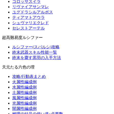
コロッサスイラ
リヴァイアサンマレ
ユグドラシルアルボス
ティアマトアウラ
シュヴァリエクレド
セレストアーテル
超高難易度ルシファー
ルシファー(スパルシ)攻略
終末武器スキル性能一覧
終末を齎す黒羽の入手方法
天元たる六色の理
攻略/行動表まとめ
火属性編成例
水属性編成例
土属性編成例
風属性編成例
光属性編成例
闇属性編成例
極理の結晶の使い道･必要数