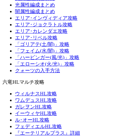
光属性編成まとめ
闇属性編成まとめ
エリア･インヴィディア攻略
エリア･ジョクラトル攻略
エリア･カレンダエ攻略
エリア･リベル攻略
「ゴリアテ(土/闇)」攻略
「フェイム(水/闇)」攻略
「ハービンガー(風/光)」攻略
「エローシオ(火/光)」攻略
クォーツの入手方法
六竜HLマルチ攻略
ウィルナスHL攻略
ワムデュスHL攻略
ガレヲンHL攻略
イーウィヤHL攻略
ル･オーHL攻略
フェディエルHL攻略
『エーテリアルプラス』詳細