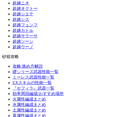
超越ニオ
超越オクトー
超越シエテ
超越シス
超越フュンフ
超越カトル
超越サラーサ
超越ソーン
超越ウーノ
砂箱攻略
攻略/進め方解説
礎シリーズ武器性能一覧
ミーレス武器性能一覧
EXスキルの性能一覧
『セフィラ』武器一覧
効率周回編成/おすすめ場所
火属性編成まとめ
水属性編成まとめ
土属性編成まとめ
風属性編成まとめ