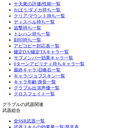
十天衆の評価/性能一覧
かばう/ダメカ持ち一覧
クリア/マウント持ち一覧
ディスペル持ち一覧
追撃持ち一覧
トレハン持ち一覧
刻印持ち一覧
アビコピー対応表一覧
確定DA/確定TAキャラ一覧
サブメンバー効果キャラ一覧
0ターンアビリティ持ちキャラ一覧
最終キャラ/召喚石一覧
キャラ/ジョブスキン一覧
キャラ年齢/身長一覧
グラブル出演声優一覧
クロスフェイト一覧
グラブルの武器関連
武器総合
全SSR武器一覧
武器スキルの効果量一覧/早見表