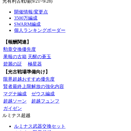
光有利古戦場(9/21~9/28)
開催情報/変更点
3500万編成
SWARM編成
個人ランキングボーダー
【報酬関連】
勲章交換優先度
果報の古箱
天醒の蒼玉
碧麗の証
極星器
【光古戦場準備向け】
限界超越おすすめ優先度
賢者最終上限解放の強化内容
マグナ編成
ゼウス編成
超越ソーン
超越フュンフ
ガイゼン
ルミナス超越
ルミナス武器交換セット