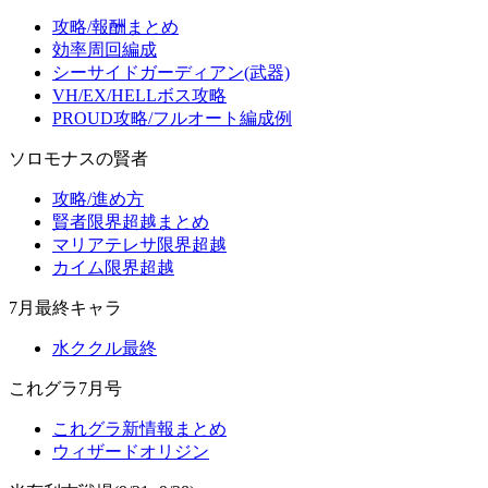
攻略/報酬まとめ
効率周回編成
シーサイドガーディアン(武器)
VH/EX/HELLボス攻略
PROUD攻略/フルオート編成例
ソロモナスの賢者
攻略/進め方
賢者限界超越まとめ
マリアテレサ限界超越
カイム限界超越
7月最終キャラ
水ククル最終
これグラ7月号
これグラ新情報まとめ
ウィザードオリジン