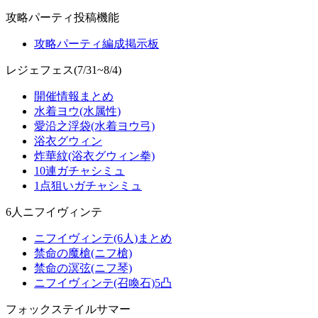
攻略パーティ投稿機能
攻略パーティ編成掲示板
レジェフェス(7/31~8/4)
開催情報まとめ
水着ヨウ(水属性)
愛沿之浮袋(水着ヨウ弓)
浴衣グウィン
炸華紋(浴衣グウィン拳)
10連ガチャシミュ
1点狙いガチャシミュ
6人ニフイヴィンテ
ニフイヴィンテ(6人)まとめ
禁命の魔槍(ニフ槍)
禁命の溟弦(ニフ琴)
ニフイヴィンテ(召喚石)5凸
フォックステイルサマー