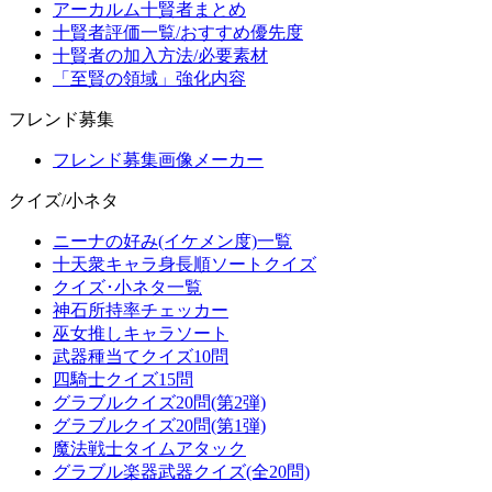
アーカルム十賢者まとめ
十賢者評価一覧/おすすめ優先度
十賢者の加入方法/必要素材
「至賢の領域」強化内容
フレンド募集
フレンド募集画像メーカー
クイズ/小ネタ
ニーナの好み(イケメン度)一覧
十天衆キャラ身長順ソートクイズ
クイズ･小ネタ一覧
神石所持率チェッカー
巫女推しキャラソート
武器種当てクイズ10問
四騎士クイズ15問
グラブルクイズ20問(第2弾)
グラブルクイズ20問(第1弾)
魔法戦士タイムアタック
グラブル楽器武器クイズ(全20問)