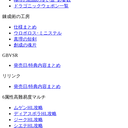
ドラゴニックウェポン一覧
錬成術の工房
仕様まとめ
ウロボロス･ミニステル
真理の短剣
創成の魂片
GBVSR
発売日/特典内容まとめ
リリンク
発売日/特典内容まとめ
6属性高難易度マルチ
ムゲンHL攻略
ディアスポラHL攻略
ジークHL攻略
シエテHL攻略