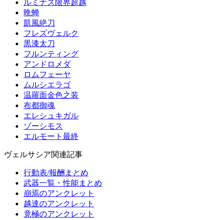
ルミナス限界超越
晩蝉
凱風絶刀
フレズヴェルク
黒漆太刀
フルンティング
アンドロメダ
ロムフェーヤ
ムルシエラゴ
温羅面金色之装
布都御魂
エレシュキガル
ゾーシモス
エルモート最終
ヴェルサシア関連記事
行動表/報酬まとめ
武器一覧・性能まとめ
崩焉のアンクレット
越達のアンクレット
竟極のアンクレット