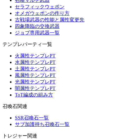
召喚マルチ武器
セラフィックウェポン
オメガウェポンの作り方
古戦場武器の性能と属性変更先
四象降臨の交換武器
ジョブ専用武器一覧
テンプレパーティ一覧
火属性テンプレPT
水属性テンプレPT
土属性テンプレPT
風属性テンプレPT
光属性テンプレPT
闇属性テンプレPT
ToT編成の組み方
召喚石関連
SSR召喚石一覧
サブ加護持ち召喚石一覧
トレジャー関連