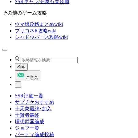
SSRキャラ/召喚石実装順
その他のゲーム攻略
ウマ娘攻略まとめwiki
プリコネR攻略wiki
シャドウバース攻略wiki
検索
ご意見
SSR評価一覧
サプチケおすすめ
十天衆最終･加入
十賢者最終
理想武器編成
ジョブ一覧
パーティ編成投稿