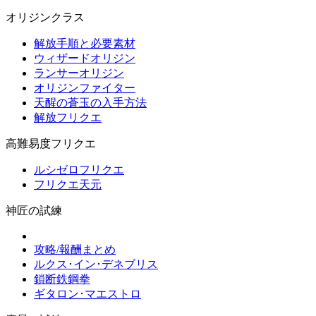
オリジンクラス
解放手順と必要素材
ウィザードオリジン
ランサーオリジン
オリジンファイター
天醒の蒼玉の入手方法
解放フリクエ
高難易度フリクエ
ルシゼロフリクエ
フリクエ天元
神匠の試練
攻略/報酬まとめ
ルクス･イン･デネブリス
鎖断鉄鋼拳
ギタロン･マエストロ