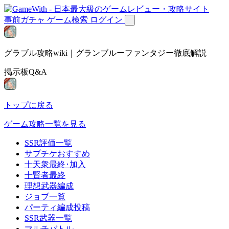
事前ガチャ
ゲーム検索
ログイン
グラブル攻略wiki｜グランブルーファンタジー徹底解説
掲示板Q&A
トップに戻る
ゲーム攻略一覧を見る
SSR評価一覧
サプチケおすすめ
十天衆最終･加入
十賢者最終
理想武器編成
ジョブ一覧
パーティ編成投稿
SSR武器一覧
マルチバトル