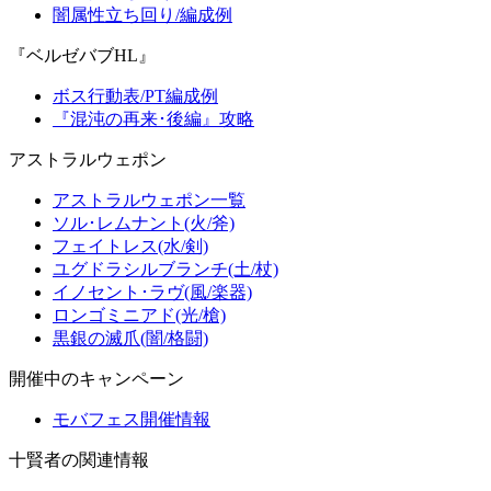
闇属性立ち回り/編成例
『ベルゼバブHL』
ボス行動表/PT編成例
『混沌の再来･後編』攻略
アストラルウェポン
アストラルウェポン一覧
ソル･レムナント(火/斧)
フェイトレス(水/剣)
ユグドラシルブランチ(土/杖)
イノセント･ラヴ(風/楽器)
ロンゴミニアド(光/槍)
黒銀の滅爪(闇/格闘)
開催中のキャンペーン
モバフェス開催情報
十賢者の関連情報