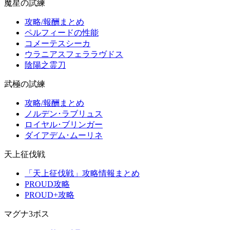
魔星の試練
攻略/報酬まとめ
ペルフィードの性能
コメーテスシーカ
ウラニアスフェララヴドス
陰陽之霊刀
武極の試練
攻略/報酬まとめ
ノルデン･ラブリュス
ロイヤル･ブリンガー
ダイアデム･ムーリネ
天上征伐戦
「天上征伐戦」攻略情報まとめ
PROUD攻略
PROUD+攻略
マグナ3ボス