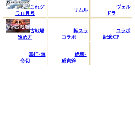
ヴェル
これグ
リムル
ドラ
ラ11月号
転スラ
コラボ
古戦場
コラボ
記念CP
進め方
真打･無
絶壊･
命切
威寅斧