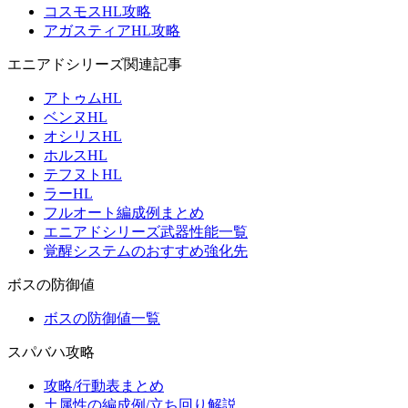
コスモスHL攻略
アガスティアHL攻略
エニアドシリーズ関連記事
アトゥムHL
ベンヌHL
オシリスHL
ホルスHL
テフヌトHL
ラーHL
フルオート編成例まとめ
エニアドシリーズ武器性能一覧
覚醒システムのおすすめ強化先
ボスの防御値
ボスの防御値一覧
スパバハ攻略
攻略/行動表まとめ
土属性の編成例/立ち回り解説