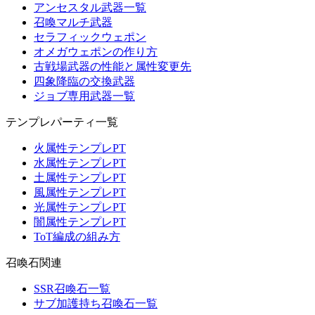
アンセスタル武器一覧
召喚マルチ武器
セラフィックウェポン
オメガウェポンの作り方
古戦場武器の性能と属性変更先
四象降臨の交換武器
ジョブ専用武器一覧
テンプレパーティ一覧
火属性テンプレPT
水属性テンプレPT
土属性テンプレPT
風属性テンプレPT
光属性テンプレPT
闇属性テンプレPT
ToT編成の組み方
召喚石関連
SSR召喚石一覧
サブ加護持ち召喚石一覧