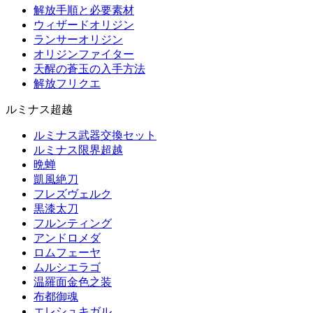
解放手順と必要素材
ウィザードオリジン
ランサーオリジン
オリジンファイター
天醒の蒼玉の入手方法
解放フリクエ
ルミナス超越
ルミナス武器交換セット
ルミナス限界超越
晩蝉
凱風絶刀
フレズヴェルク
黒漆太刀
フルンティング
アンドロメダ
ロムフェーヤ
ムルシエラゴ
温羅面金色之装
布都御魂
エレシュキガル