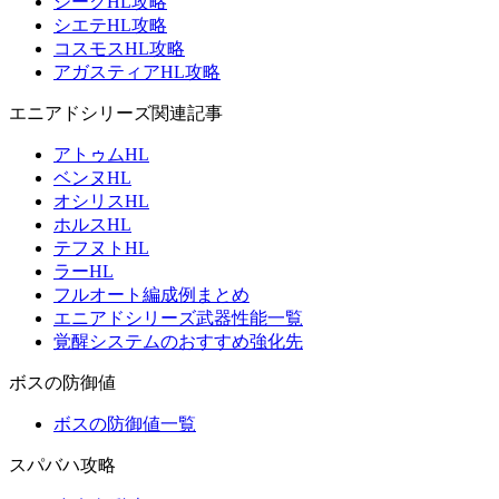
ジークHL攻略
シエテHL攻略
コスモスHL攻略
アガスティアHL攻略
エニアドシリーズ関連記事
アトゥムHL
ベンヌHL
オシリスHL
ホルスHL
テフヌトHL
ラーHL
フルオート編成例まとめ
エニアドシリーズ武器性能一覧
覚醒システムのおすすめ強化先
ボスの防御値
ボスの防御値一覧
スパバハ攻略