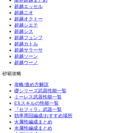
限界超越まとめ
超越エッセル
超越ニオ
超越オクトー
超越シエテ
超越シス
超越フュンフ
超越カトル
超越サラーサ
超越ソーン
超越ウーノ
砂箱攻略
攻略/進め方解説
礎シリーズ武器性能一覧
ミーレス武器性能一覧
EXスキルの性能一覧
『セフィラ』武器一覧
効率周回編成/おすすめ場所
火属性編成まとめ
水属性編成まとめ