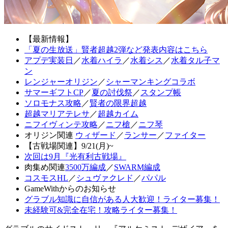
【最新情報】
「夏の生放送」賢者超越2弾など発表内容はこちら
アプデ実装日
／
水着ハイラ
／
水着シス
／
水着タル子マ
ン
レンジャーオリジン
／
シャーマンキングコラボ
サマーギフトCP
／
夏の討伐祭
／
スタンプ帳
ソロモナス攻略
／
賢者の限界超越
超越マリアテレサ
／
超越カイム
ニフイヴィンテ攻略
／
ニフ槍
／
ニフ琴
オリジン関連
ウィザード
／
ランサー
／
ファイター
【古戦場関連】9/21(月)~
次回は9月『光有利古戦場』
肉集め関連
3500万編成
／
SWARM編成
コスモスHL
／
シュヴァクレド
／
パパル
GameWithからのお知らせ
グラブル知識に自信がある人大歓迎！ライター募集！
未経験可&完全在宅！攻略ライター募集！