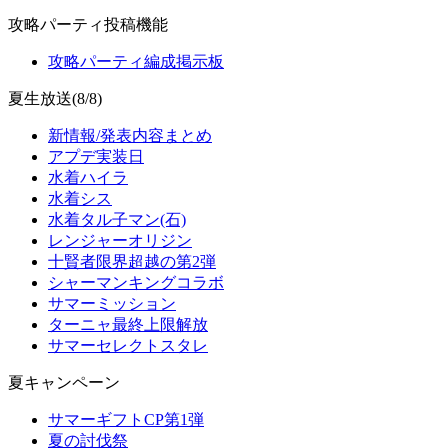
攻略パーティ投稿機能
攻略パーティ編成掲示板
夏生放送(8/8)
新情報/発表内容まとめ
アプデ実装日
水着ハイラ
水着シス
水着タル子マン(石)
レンジャーオリジン
十賢者限界超越の第2弾
シャーマンキングコラボ
サマーミッション
ターニャ最終上限解放
サマーセレクトスタレ
夏キャンペーン
サマーギフトCP第1弾
夏の討伐祭