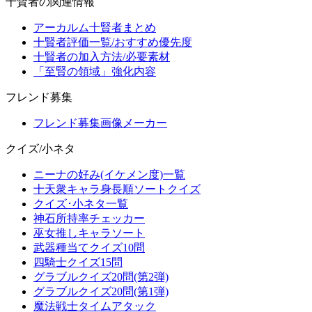
十賢者の関連情報
アーカルム十賢者まとめ
十賢者評価一覧/おすすめ優先度
十賢者の加入方法/必要素材
「至賢の領域」強化内容
フレンド募集
フレンド募集画像メーカー
クイズ/小ネタ
ニーナの好み(イケメン度)一覧
十天衆キャラ身長順ソートクイズ
クイズ･小ネタ一覧
神石所持率チェッカー
巫女推しキャラソート
武器種当てクイズ10問
四騎士クイズ15問
グラブルクイズ20問(第2弾)
グラブルクイズ20問(第1弾)
魔法戦士タイムアタック