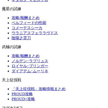
魔星の試練
攻略/報酬まとめ
ペルフィードの性能
コメーテスシーカ
ウラニアスフェララヴドス
陰陽之霊刀
武極の試練
攻略/報酬まとめ
ノルデン･ラブリュス
ロイヤル･ブリンガー
ダイアデム･ムーリネ
天上征伐戦
「天上征伐戦」攻略情報まとめ
PROUD攻略
PROUD+攻略
マグナ3ボス