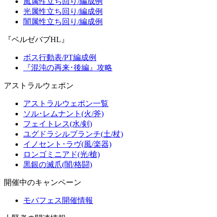
風属性立ち回り/編成例
光属性立ち回り/編成例
闇属性立ち回り/編成例
『ベルゼバブHL』
ボス行動表/PT編成例
『混沌の再来･後編』攻略
アストラルウェポン
アストラルウェポン一覧
ソル･レムナント(火/斧)
フェイトレス(水/剣)
ユグドラシルブランチ(土/杖)
イノセント･ラヴ(風/楽器)
ロンゴミニアド(光/槍)
黒銀の滅爪(闇/格闘)
開催中のキャンペーン
モバフェス開催情報