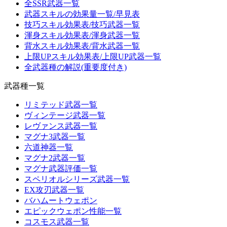
全SSR武器一覧
武器スキルの効果量一覧/早見表
技巧スキル効果表/技巧武器一覧
渾身スキル効果表/渾身武器一覧
背水スキル効果表/背水武器一覧
上限UPスキル効果表/上限UP武器一覧
全武器種の解説(重要度付き)
武器種一覧
リミテッド武器一覧
ヴィンテージ武器一覧
レヴァンス武器一覧
マグナ3武器一覧
六道神器一覧
マグナ2武器一覧
マグナ武器評価一覧
スペリオルシリーズ武器一覧
EX攻刃武器一覧
バハムートウェポン
エピックウェポン性能一覧
コスモス武器一覧