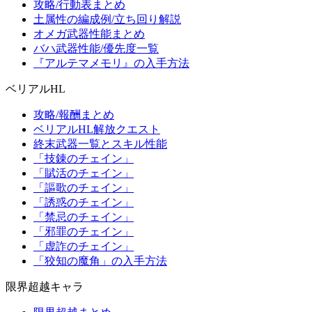
攻略/行動表まとめ
土属性の編成例/立ち回り解説
オメガ武器性能まとめ
バハ武器性能/優先度一覧
『アルテマメモリ』の入手方法
ベリアルHL
攻略/報酬まとめ
ベリアルHL解放クエスト
終末武器一覧とスキル性能
「技錬のチェイン」
「賦活のチェイン」
「謳歌のチェイン」
「誘惑のチェイン」
「禁忌のチェイン」
「邪罪のチェイン」
「虚詐のチェイン」
「狡知の魔角」の入手方法
限界超越キャラ