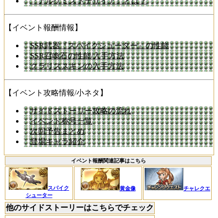
『アルケミストデザイア』とは？
【イベント報酬情報】
SSR武器『スパイクシューター』の性能
SSR召喚石の性能/入手方法
クラリススキンの入手方法
【イベント攻略情報/小ネタ】
サイドストーリー攻略の流れ
イベント称号一覧
次回予告まとめ
登場キャラ紹介
イベント報酬関連記事はこちら
スパイク
黄金像
チャレクエ
シューター
他のサイドストーリーはこちらでチェック