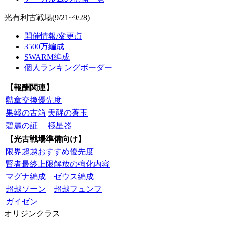
光有利古戦場(9/21~9/28)
開催情報/変更点
3500万編成
SWARM編成
個人ランキングボーダー
【報酬関連】
勲章交換優先度
果報の古箱
天醒の蒼玉
碧麗の証
極星器
【光古戦場準備向け】
限界超越おすすめ優先度
賢者最終上限解放の強化内容
マグナ編成
ゼウス編成
超越ソーン
超越フュンフ
ガイゼン
オリジンクラス