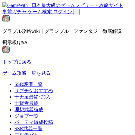
事前ガチャ
ゲーム検索
ログイン
グラブル攻略wiki｜グランブルーファンタジー徹底解説
掲示板Q&A
トップに戻る
ゲーム攻略一覧を見る
SSR評価一覧
サプチケおすすめ
十天衆最終･加入
十賢者最終
理想武器編成
ジョブ一覧
パーティ編成投稿
SSR武器一覧
マルチバトル