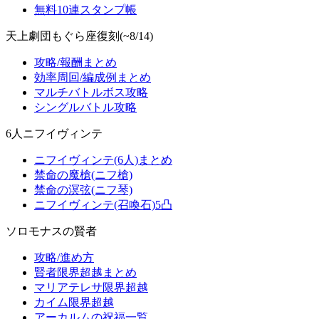
無料10連スタンプ帳
天上劇団もぐら座復刻(~8/14)
攻略/報酬まとめ
効率周回/編成例まとめ
マルチバトルボス攻略
シングルバトル攻略
6人ニフイヴィンテ
ニフイヴィンテ(6人)まとめ
禁命の魔槍(ニフ槍)
禁命の溟弦(ニフ琴)
ニフイヴィンテ(召喚石)5凸
ソロモナスの賢者
攻略/進め方
賢者限界超越まとめ
マリアテレサ限界超越
カイム限界超越
アーカルムの祝福一覧