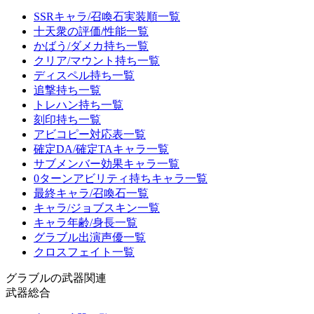
SSRキャラ/召喚石実装順一覧
十天衆の評価/性能一覧
かばう/ダメカ持ち一覧
クリア/マウント持ち一覧
ディスペル持ち一覧
追撃持ち一覧
トレハン持ち一覧
刻印持ち一覧
アビコピー対応表一覧
確定DA/確定TAキャラ一覧
サブメンバー効果キャラ一覧
0ターンアビリティ持ちキャラ一覧
最終キャラ/召喚石一覧
キャラ/ジョブスキン一覧
キャラ年齢/身長一覧
グラブル出演声優一覧
クロスフェイト一覧
グラブルの武器関連
武器総合