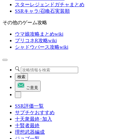
スターレジェンドガチャまとめ
SSRキャラ/召喚石実装順
その他のゲーム攻略
ウマ娘攻略まとめwiki
プリコネR攻略wiki
シャドウバース攻略wiki
検索
ご意見
SSR評価一覧
サプチケおすすめ
十天衆最終･加入
十賢者最終
理想武器編成
ジョブ一覧