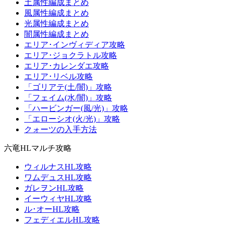
土属性編成まとめ
風属性編成まとめ
光属性編成まとめ
闇属性編成まとめ
エリア･インヴィディア攻略
エリア･ジョクラトル攻略
エリア･カレンダエ攻略
エリア･リベル攻略
「ゴリアテ(土/闇)」攻略
「フェイム(水/闇)」攻略
「ハービンガー(風/光)」攻略
「エローシオ(火/光)」攻略
クォーツの入手方法
六竜HLマルチ攻略
ウィルナスHL攻略
ワムデュスHL攻略
ガレヲンHL攻略
イーウィヤHL攻略
ル･オーHL攻略
フェディエルHL攻略