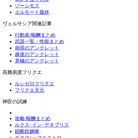
ゾーシモス
エルモート最終
ヴェルサシア関連記事
行動表/報酬まとめ
武器一覧・性能まとめ
崩焉のアンクレット
越達のアンクレット
竟極のアンクレット
高難易度フリクエ
ルシゼロフリクエ
フリクエ天元
神匠の試練
攻略/報酬まとめ
ルクス･イン･デネブリス
鎖断鉄鋼拳
ギタロン･マエストロ