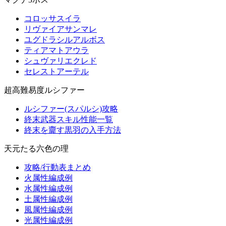
コロッサスイラ
リヴァイアサンマレ
ユグドラシルアルボス
ティアマトアウラ
シュヴァリエクレド
セレストアーテル
超高難易度ルシファー
ルシファー(スパルシ)攻略
終末武器スキル性能一覧
終末を齎す黒羽の入手方法
天元たる六色の理
攻略/行動表まとめ
火属性編成例
水属性編成例
土属性編成例
風属性編成例
光属性編成例