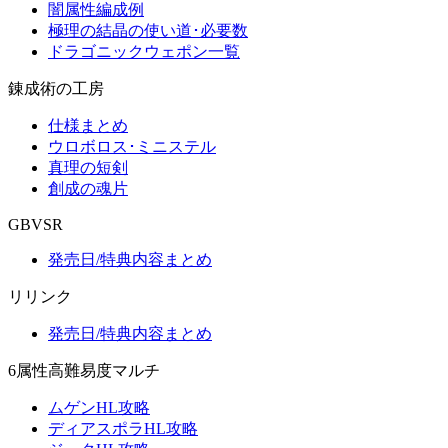
闇属性編成例
極理の結晶の使い道･必要数
ドラゴニックウェポン一覧
錬成術の工房
仕様まとめ
ウロボロス･ミニステル
真理の短剣
創成の魂片
GBVSR
発売日/特典内容まとめ
リリンク
発売日/特典内容まとめ
6属性高難易度マルチ
ムゲンHL攻略
ディアスポラHL攻略