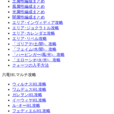
土属性編成まとめ
風属性編成まとめ
光属性編成まとめ
闇属性編成まとめ
エリア･インヴィディア攻略
エリア･ジョクラトル攻略
エリア･カレンダエ攻略
エリア･リベル攻略
「ゴリアテ(土/闇)」攻略
「フェイム(水/闇)」攻略
「ハービンガー(風/光)」攻略
「エローシオ(火/光)」攻略
クォーツの入手方法
六竜HLマルチ攻略
ウィルナスHL攻略
ワムデュスHL攻略
ガレヲンHL攻略
イーウィヤHL攻略
ル･オーHL攻略
フェディエルHL攻略