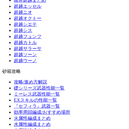
限界超越まとめ
超越エッセル
超越ニオ
超越オクトー
超越シエテ
超越シス
超越フュンフ
超越カトル
超越サラーサ
超越ソーン
超越ウーノ
砂箱攻略
攻略/進め方解説
礎シリーズ武器性能一覧
ミーレス武器性能一覧
EXスキルの性能一覧
『セフィラ』武器一覧
効率周回編成/おすすめ場所
火属性編成まとめ
水属性編成まとめ