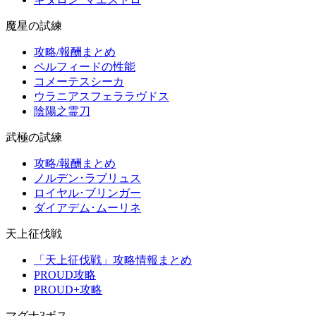
魔星の試練
攻略/報酬まとめ
ペルフィードの性能
コメーテスシーカ
ウラニアスフェララヴドス
陰陽之霊刀
武極の試練
攻略/報酬まとめ
ノルデン･ラブリュス
ロイヤル･ブリンガー
ダイアデム･ムーリネ
天上征伐戦
「天上征伐戦」攻略情報まとめ
PROUD攻略
PROUD+攻略
マグナ3ボス