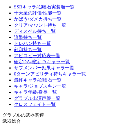
SSRキャラ/召喚石実装順一覧
十天衆の評価/性能一覧
かばう/ダメカ持ち一覧
クリア/マウント持ち一覧
ディスペル持ち一覧
追撃持ち一覧
トレハン持ち一覧
刻印持ち一覧
アビコピー対応表一覧
確定DA/確定TAキャラ一覧
サブメンバー効果キャラ一覧
0ターンアビリティ持ちキャラ一覧
最終キャラ/召喚石一覧
キャラ/ジョブスキン一覧
キャラ年齢/身長一覧
グラブル出演声優一覧
クロスフェイト一覧
グラブルの武器関連
武器総合