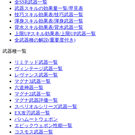
全SSR武器一覧
武器スキルの効果量一覧/早見表
技巧スキル効果表/技巧武器一覧
渾身スキル効果表/渾身武器一覧
背水スキル効果表/背水武器一覧
上限UPスキル効果表/上限UP武器一覧
全武器種の解説(重要度付き)
武器種一覧
リミテッド武器一覧
ヴィンテージ武器一覧
レヴァンス武器一覧
マグナ3武器一覧
六道神器一覧
マグナ2武器一覧
マグナ武器評価一覧
スペリオルシリーズ武器一覧
EX攻刃武器一覧
バハムートウェポン
エピックウェポン性能一覧
コスモス武器一覧