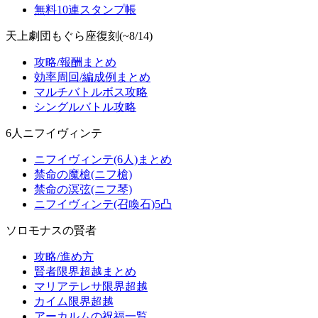
無料10連スタンプ帳
天上劇団もぐら座復刻(~8/14)
攻略/報酬まとめ
効率周回/編成例まとめ
マルチバトルボス攻略
シングルバトル攻略
6人ニフイヴィンテ
ニフイヴィンテ(6人)まとめ
禁命の魔槍(ニフ槍)
禁命の溟弦(ニフ琴)
ニフイヴィンテ(召喚石)5凸
ソロモナスの賢者
攻略/進め方
賢者限界超越まとめ
マリアテレサ限界超越
カイム限界超越
アーカルムの祝福一覧