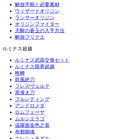
解放手順と必要素材
ウィザードオリジン
ランサーオリジン
オリジンファイター
天醒の蒼玉の入手方法
解放フリクエ
ルミナス超越
ルミナス武器交換セット
ルミナス限界超越
晩蝉
凱風絶刀
フレズヴェルク
黒漆太刀
フルンティング
アンドロメダ
ロムフェーヤ
ムルシエラゴ
温羅面金色之装
布都御魂
エレシュキガル