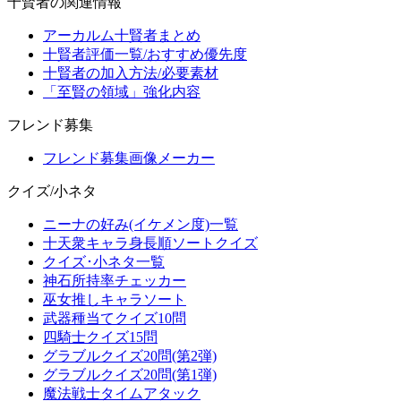
十賢者の関連情報
アーカルム十賢者まとめ
十賢者評価一覧/おすすめ優先度
十賢者の加入方法/必要素材
「至賢の領域」強化内容
フレンド募集
フレンド募集画像メーカー
クイズ/小ネタ
ニーナの好み(イケメン度)一覧
十天衆キャラ身長順ソートクイズ
クイズ･小ネタ一覧
神石所持率チェッカー
巫女推しキャラソート
武器種当てクイズ10問
四騎士クイズ15問
グラブルクイズ20問(第2弾)
グラブルクイズ20問(第1弾)
魔法戦士タイムアタック