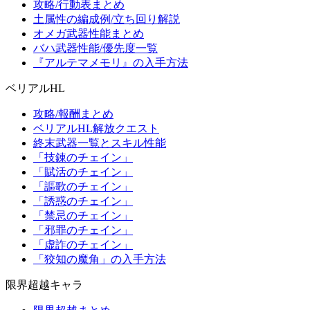
攻略/行動表まとめ
土属性の編成例/立ち回り解説
オメガ武器性能まとめ
バハ武器性能/優先度一覧
『アルテマメモリ』の入手方法
ベリアルHL
攻略/報酬まとめ
ベリアルHL解放クエスト
終末武器一覧とスキル性能
「技錬のチェイン」
「賦活のチェイン」
「謳歌のチェイン」
「誘惑のチェイン」
「禁忌のチェイン」
「邪罪のチェイン」
「虚詐のチェイン」
「狡知の魔角」の入手方法
限界超越キャラ