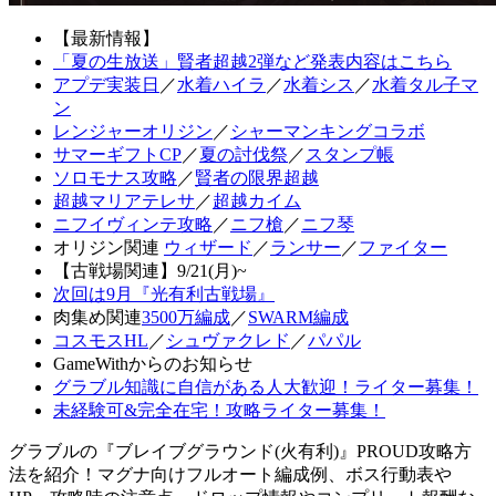
【最新情報】
「夏の生放送」賢者超越2弾など発表内容はこちら
アプデ実装日
／
水着ハイラ
／
水着シス
／
水着タル子マ
ン
レンジャーオリジン
／
シャーマンキングコラボ
サマーギフトCP
／
夏の討伐祭
／
スタンプ帳
ソロモナス攻略
／
賢者の限界超越
超越マリアテレサ
／
超越カイム
ニフイヴィンテ攻略
／
ニフ槍
／
ニフ琴
オリジン関連
ウィザード
／
ランサー
／
ファイター
【古戦場関連】9/21(月)~
次回は9月『光有利古戦場』
肉集め関連
3500万編成
／
SWARM編成
コスモスHL
／
シュヴァクレド
／
パパル
GameWithからのお知らせ
グラブル知識に自信がある人大歓迎！ライター募集！
未経験可&完全在宅！攻略ライター募集！
グラブルの『ブレイブグラウンド(火有利)』PROUD攻略方
法を紹介！マグナ向けフルオート編成例、ボス行動表や