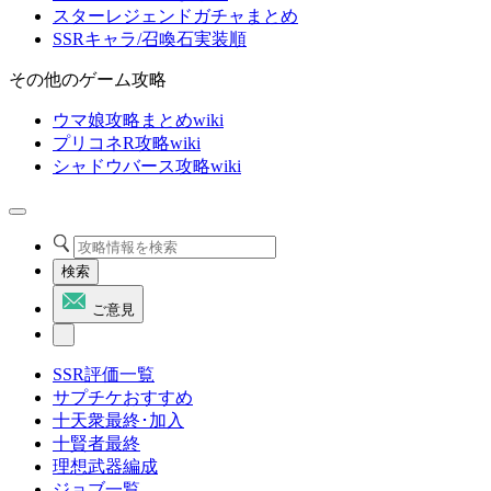
スターレジェンドガチャまとめ
SSRキャラ/召喚石実装順
その他のゲーム攻略
ウマ娘攻略まとめwiki
プリコネR攻略wiki
シャドウバース攻略wiki
検索
ご意見
SSR評価一覧
サプチケおすすめ
十天衆最終･加入
十賢者最終
理想武器編成
ジョブ一覧