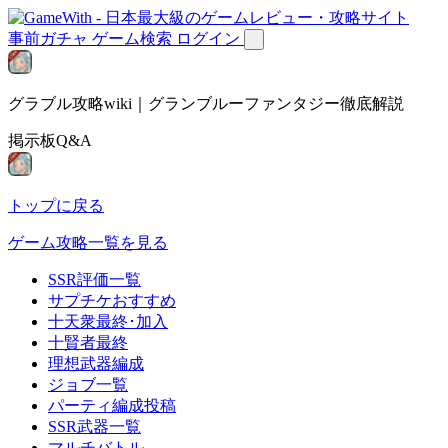
事前ガチャ
ゲーム検索
ログイン
グラブル攻略wiki｜グランブルーファンタジー徹底解説
掲示板Q&A
トップに戻る
ゲーム攻略一覧を見る
SSR評価一覧
サプチケおすすめ
十天衆最終･加入
十賢者最終
理想武器編成
ジョブ一覧
パーティ編成投稿
SSR武器一覧
マルチバトル