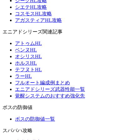
ジークHL攻略
シエテHL攻略
コスモスHL攻略
アガスティアHL攻略
エニアドシリーズ関連記事
アトゥムHL
ベンヌHL
オシリスHL
ホルスHL
テフヌトHL
ラーHL
フルオート編成例まとめ
エニアドシリーズ武器性能一覧
覚醒システムのおすすめ強化先
ボスの防御値
ボスの防御値一覧
スパバハ攻略