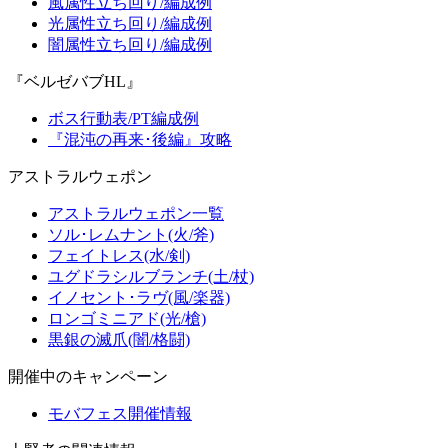
風属性立ち回り/編成例
光属性立ち回り/編成例
闇属性立ち回り/編成例
『ベルゼバブHL』
ボス行動表/PT編成例
『混沌の再来･後編』攻略
アストラルウェポン
アストラルウェポン一覧
ソル･レムナント(火/斧)
フェイトレス(水/剣)
ユグドラシルブランチ(土/杖)
イノセント･ラヴ(風/楽器)
ロンゴミニアド(光/槍)
黒銀の滅爪(闇/格闘)
開催中のキャンペーン
モバフェス開催情報