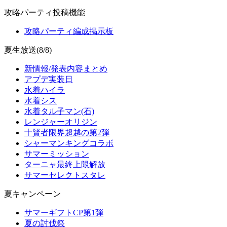
攻略パーティ投稿機能
攻略パーティ編成掲示板
夏生放送(8/8)
新情報/発表内容まとめ
アプデ実装日
水着ハイラ
水着シス
水着タル子マン(石)
レンジャーオリジン
十賢者限界超越の第2弾
シャーマンキングコラボ
サマーミッション
ターニャ最終上限解放
サマーセレクトスタレ
夏キャンペーン
サマーギフトCP第1弾
夏の討伐祭