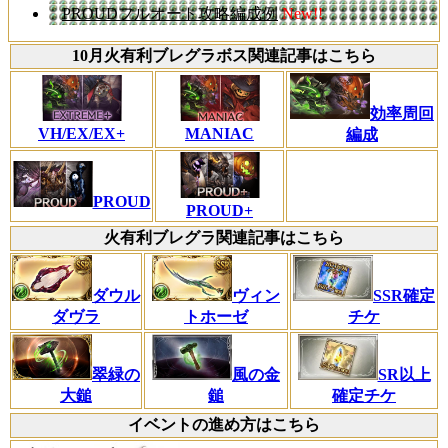
PROUDフルオート攻略編成例
New!!
10月火有利ブレグラボス関連記事はこちら
効率周回
VH/EX/EX+
MANIAC
編成
PROUD
PROUD+
火有利ブレグラ関連記事はこちら
ダウル
ヴィン
SSR確定
ダヴラ
トホーゼ
チケ
翠緑の
風の金
SR以上
大鎚
鎚
確定チケ
イベントの進め方はこちら