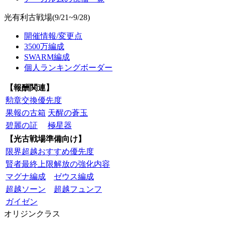
光有利古戦場(9/21~9/28)
開催情報/変更点
3500万編成
SWARM編成
個人ランキングボーダー
【報酬関連】
勲章交換優先度
果報の古箱
天醒の蒼玉
碧麗の証
極星器
【光古戦場準備向け】
限界超越おすすめ優先度
賢者最終上限解放の強化内容
マグナ編成
ゼウス編成
超越ソーン
超越フュンフ
ガイゼン
オリジンクラス