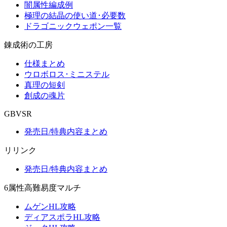
闇属性編成例
極理の結晶の使い道･必要数
ドラゴニックウェポン一覧
錬成術の工房
仕様まとめ
ウロボロス･ミニステル
真理の短剣
創成の魂片
GBVSR
発売日/特典内容まとめ
リリンク
発売日/特典内容まとめ
6属性高難易度マルチ
ムゲンHL攻略
ディアスポラHL攻略