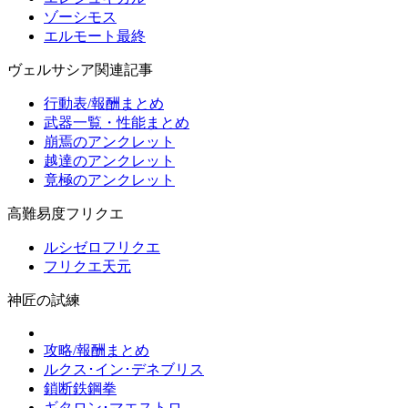
ゾーシモス
エルモート最終
ヴェルサシア関連記事
行動表/報酬まとめ
武器一覧・性能まとめ
崩焉のアンクレット
越達のアンクレット
竟極のアンクレット
高難易度フリクエ
ルシゼロフリクエ
フリクエ天元
神匠の試練
攻略/報酬まとめ
ルクス･イン･デネブリス
鎖断鉄鋼拳
ギタロン･マエストロ