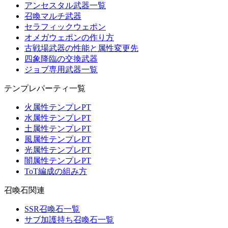
アンセスタル武器一覧
召喚マルチ武器
セラフィックウェポン
オメガウェポンの作り方
古戦場武器の性能と属性変更先
四象降臨の交換武器
ジョブ専用武器一覧
テンプレパーティ一覧
火属性テンプレPT
水属性テンプレPT
土属性テンプレPT
風属性テンプレPT
光属性テンプレPT
闇属性テンプレPT
ToT編成の組み方
召喚石関連
SSR召喚石一覧
サブ加護持ち召喚石一覧