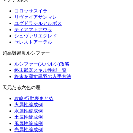
コロッサスイラ
リヴァイアサンマレ
ユグドラシルアルボス
ティアマトアウラ
シュヴァリエクレド
セレストアーテル
超高難易度ルシファー
ルシファー(スパルシ)攻略
終末武器スキル性能一覧
終末を齎す黒羽の入手方法
天元たる六色の理
攻略/行動表まとめ
火属性編成例
水属性編成例
土属性編成例
風属性編成例
光属性編成例