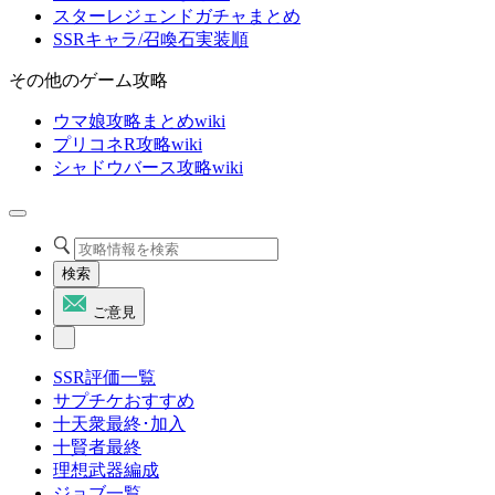
スターレジェンドガチャまとめ
SSRキャラ/召喚石実装順
その他のゲーム攻略
ウマ娘攻略まとめwiki
プリコネR攻略wiki
シャドウバース攻略wiki
検索
ご意見
SSR評価一覧
サプチケおすすめ
十天衆最終･加入
十賢者最終
理想武器編成
ジョブ一覧