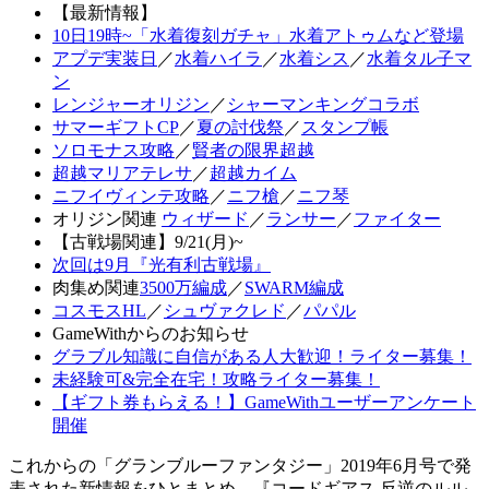
【最新情報】
10日19時~「水着復刻ガチャ」水着アトゥムなど登場
アプデ実装日
／
水着ハイラ
／
水着シス
／
水着タル子マ
ン
レンジャーオリジン
／
シャーマンキングコラボ
サマーギフトCP
／
夏の討伐祭
／
スタンプ帳
ソロモナス攻略
／
賢者の限界超越
超越マリアテレサ
／
超越カイム
ニフイヴィンテ攻略
／
ニフ槍
／
ニフ琴
オリジン関連
ウィザード
／
ランサー
／
ファイター
【古戦場関連】9/21(月)~
次回は9月『光有利古戦場』
肉集め関連
3500万編成
／
SWARM編成
コスモスHL
／
シュヴァクレド
／
パパル
GameWithからのお知らせ
グラブル知識に自信がある人大歓迎！ライター募集！
未経験可&完全在宅！攻略ライター募集！
【ギフト券もらえる！】GameWithユーザーアンケート
開催
これからの「グランブルーファンタジー」2019年6月号で発
表された新情報をひとまとめ。『コードギアス 反逆のルル