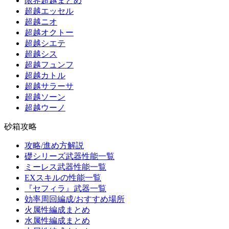
限界超越まとめ
超越エッセル
超越ニオ
超越オクトー
超越シエテ
超越シス
超越フュンフ
超越カトル
超越サラーサ
超越ソーン
超越ウーノ
砂箱攻略
攻略/進め方解説
礎シリーズ武器性能一覧
ミーレス武器性能一覧
EXスキルの性能一覧
『セフィラ』武器一覧
効率周回編成/おすすめ場所
火属性編成まとめ
水属性編成まとめ