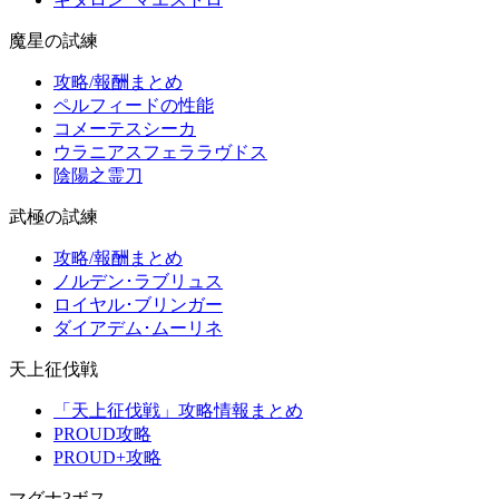
魔星の試練
攻略/報酬まとめ
ペルフィードの性能
コメーテスシーカ
ウラニアスフェララヴドス
陰陽之霊刀
武極の試練
攻略/報酬まとめ
ノルデン･ラブリュス
ロイヤル･ブリンガー
ダイアデム･ムーリネ
天上征伐戦
「天上征伐戦」攻略情報まとめ
PROUD攻略
PROUD+攻略
マグナ3ボス