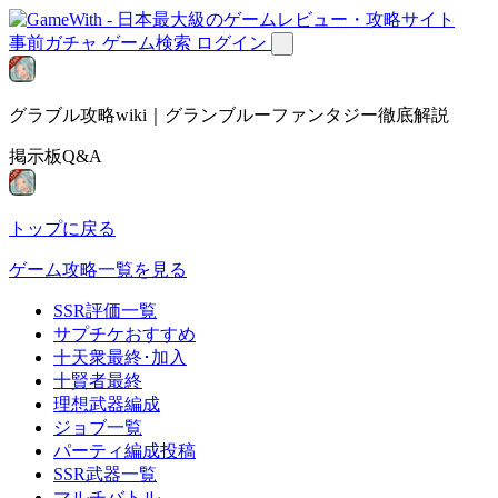
事前ガチャ
ゲーム検索
ログイン
グラブル攻略wiki｜グランブルーファンタジー徹底解説
掲示板Q&A
トップに戻る
ゲーム攻略一覧を見る
SSR評価一覧
サプチケおすすめ
十天衆最終･加入
十賢者最終
理想武器編成
ジョブ一覧
パーティ編成投稿
SSR武器一覧
マルチバトル