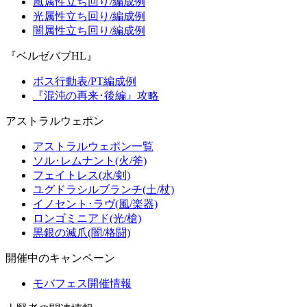
風属性立ち回り/編成例
光属性立ち回り/編成例
闇属性立ち回り/編成例
『ベルゼバブHL』
ボス行動表/PT編成例
『混沌の再来･後編』攻略
アストラルウェポン
アストラルウェポン一覧
ソル･レムナント(火/斧)
フェイトレス(水/剣)
ユグドラシルブランチ(土/杖)
イノセント･ラヴ(風/楽器)
ロンゴミニアド(光/槍)
黒銀の滅爪(闇/格闘)
開催中のキャンペーン
モバフェス開催情報