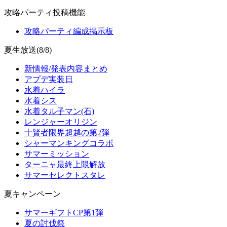
攻略パーティ投稿機能
攻略パーティ編成掲示板
夏生放送(8/8)
新情報/発表内容まとめ
アプデ実装日
水着ハイラ
水着シス
水着タル子マン(石)
レンジャーオリジン
十賢者限界超越の第2弾
シャーマンキングコラボ
サマーミッション
ターニャ最終上限解放
サマーセレクトスタレ
夏キャンペーン
サマーギフトCP第1弾
夏の討伐祭