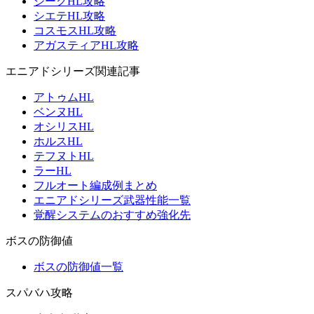
ジークHL攻略
シエテHL攻略
コスモスHL攻略
アガスティアHL攻略
エニアドシリーズ関連記事
アトゥムHL
ベンヌHL
オシリスHL
ホルスHL
テフヌトHL
ラーHL
フルオート編成例まとめ
エニアドシリーズ武器性能一覧
覚醒システムのおすすめ強化先
ボスの防御値
ボスの防御値一覧
スパバハ攻略