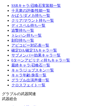
SSRキャラ/召喚石実装順一覧
十天衆の評価/性能一覧
かばう/ダメカ持ち一覧
クリア/マウント持ち一覧
ディスペル持ち一覧
追撃持ち一覧
トレハン持ち一覧
刻印持ち一覧
アビコピー対応表一覧
確定DA/確定TAキャラ一覧
サブメンバー効果キャラ一覧
0ターンアビリティ持ちキャラ一覧
最終キャラ/召喚石一覧
キャラ/ジョブスキン一覧
キャラ年齢/身長一覧
グラブル出演声優一覧
クロスフェイト一覧
グラブルの武器関連
武器総合