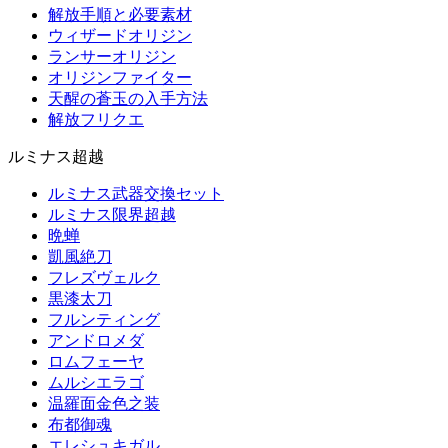
解放手順と必要素材
ウィザードオリジン
ランサーオリジン
オリジンファイター
天醒の蒼玉の入手方法
解放フリクエ
ルミナス超越
ルミナス武器交換セット
ルミナス限界超越
晩蝉
凱風絶刀
フレズヴェルク
黒漆太刀
フルンティング
アンドロメダ
ロムフェーヤ
ムルシエラゴ
温羅面金色之装
布都御魂
エレシュキガル