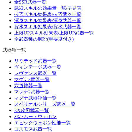
全SSR武器一覧
武器スキルの効果量一覧/早見表
技巧スキル効果表/技巧武器一覧
渾身スキル効果表/渾身武器一覧
背水スキル効果表/背水武器一覧
上限UPスキル効果表/上限UP武器一覧
全武器種の解説(重要度付き)
武器種一覧
リミテッド武器一覧
ヴィンテージ武器一覧
レヴァンス武器一覧
マグナ3武器一覧
六道神器一覧
マグナ2武器一覧
マグナ武器評価一覧
スペリオルシリーズ武器一覧
EX攻刃武器一覧
バハムートウェポン
エピックウェポン性能一覧
コスモス武器一覧