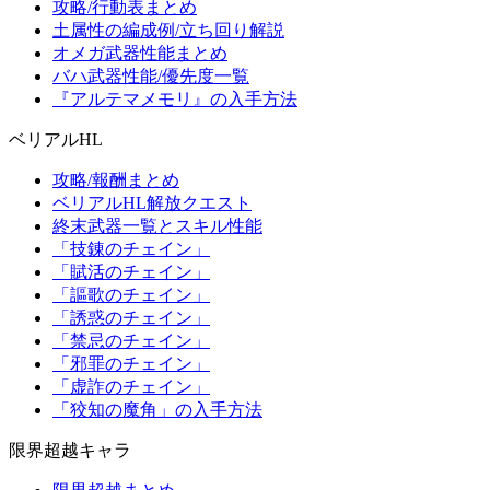
攻略/行動表まとめ
土属性の編成例/立ち回り解説
オメガ武器性能まとめ
バハ武器性能/優先度一覧
『アルテマメモリ』の入手方法
ベリアルHL
攻略/報酬まとめ
ベリアルHL解放クエスト
終末武器一覧とスキル性能
「技錬のチェイン」
「賦活のチェイン」
「謳歌のチェイン」
「誘惑のチェイン」
「禁忌のチェイン」
「邪罪のチェイン」
「虚詐のチェイン」
「狡知の魔角」の入手方法
限界超越キャラ