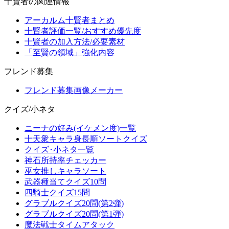
十賢者の関連情報
アーカルム十賢者まとめ
十賢者評価一覧/おすすめ優先度
十賢者の加入方法/必要素材
「至賢の領域」強化内容
フレンド募集
フレンド募集画像メーカー
クイズ/小ネタ
ニーナの好み(イケメン度)一覧
十天衆キャラ身長順ソートクイズ
クイズ･小ネタ一覧
神石所持率チェッカー
巫女推しキャラソート
武器種当てクイズ10問
四騎士クイズ15問
グラブルクイズ20問(第2弾)
グラブルクイズ20問(第1弾)
魔法戦士タイムアタック