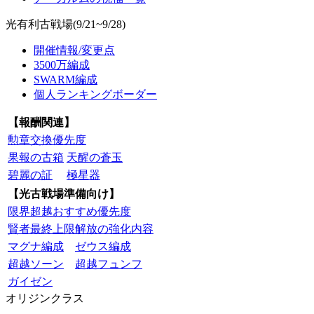
光有利古戦場(9/21~9/28)
開催情報/変更点
3500万編成
SWARM編成
個人ランキングボーダー
【報酬関連】
勲章交換優先度
果報の古箱
天醒の蒼玉
碧麗の証
極星器
【光古戦場準備向け】
限界超越おすすめ優先度
賢者最終上限解放の強化内容
マグナ編成
ゼウス編成
超越ソーン
超越フュンフ
ガイゼン
オリジンクラス