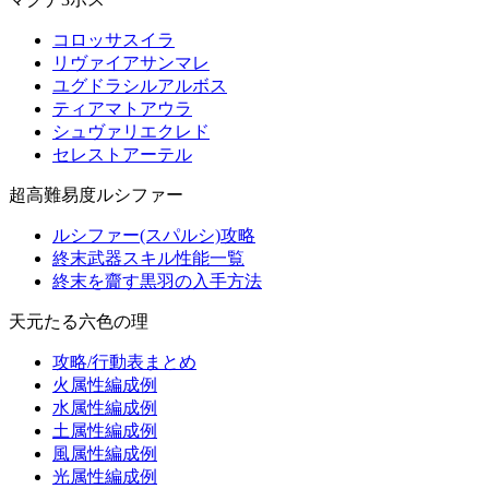
コロッサスイラ
リヴァイアサンマレ
ユグドラシルアルボス
ティアマトアウラ
シュヴァリエクレド
セレストアーテル
超高難易度ルシファー
ルシファー(スパルシ)攻略
終末武器スキル性能一覧
終末を齎す黒羽の入手方法
天元たる六色の理
攻略/行動表まとめ
火属性編成例
水属性編成例
土属性編成例
風属性編成例
光属性編成例