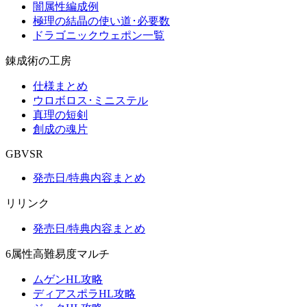
闇属性編成例
極理の結晶の使い道･必要数
ドラゴニックウェポン一覧
錬成術の工房
仕様まとめ
ウロボロス･ミニステル
真理の短剣
創成の魂片
GBVSR
発売日/特典内容まとめ
リリンク
発売日/特典内容まとめ
6属性高難易度マルチ
ムゲンHL攻略
ディアスポラHL攻略