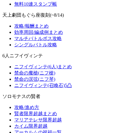
無料10連スタンプ帳
天上劇団もぐら座復刻(~8/14)
攻略/報酬まとめ
効率周回/編成例まとめ
マルチバトルボス攻略
シングルバトル攻略
6人ニフイヴィンテ
ニフイヴィンテ(6人)まとめ
禁命の魔槍(ニフ槍)
禁命の溟弦(ニフ琴)
ニフイヴィンテ(召喚石)5凸
ソロモナスの賢者
攻略/進め方
賢者限界超越まとめ
マリアテレサ限界超越
カイム限界超越
アーカルムの祝福一覧