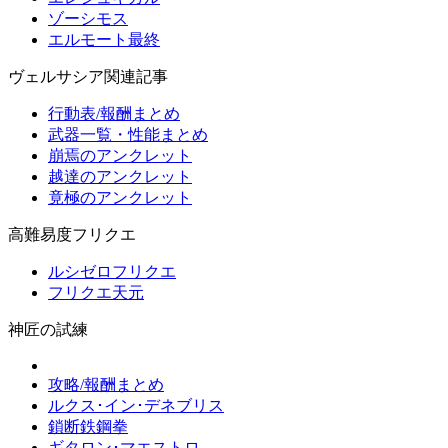
ゾーシモス
エルモート最終
ヴェルサシア関連記事
行動表/報酬まとめ
武器一覧・性能まとめ
崩焉のアンクレット
越達のアンクレット
竟極のアンクレット
高難易度フリクエ
ルシゼロフリクエ
フリクエ天元
神匠の試練
攻略/報酬まとめ
ルクス･イン･デネブリス
鎖断鉄鋼拳
ギタロン･マエストロ