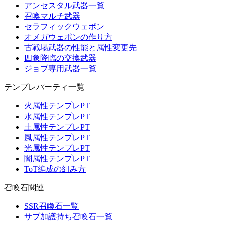
アンセスタル武器一覧
召喚マルチ武器
セラフィックウェポン
オメガウェポンの作り方
古戦場武器の性能と属性変更先
四象降臨の交換武器
ジョブ専用武器一覧
テンプレパーティ一覧
火属性テンプレPT
水属性テンプレPT
土属性テンプレPT
風属性テンプレPT
光属性テンプレPT
闇属性テンプレPT
ToT編成の組み方
召喚石関連
SSR召喚石一覧
サブ加護持ち召喚石一覧