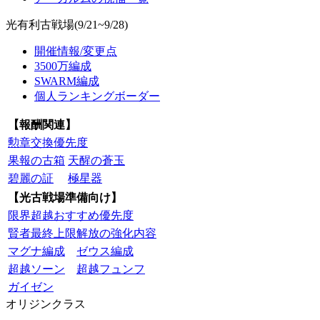
光有利古戦場(9/21~9/28)
開催情報/変更点
3500万編成
SWARM編成
個人ランキングボーダー
【報酬関連】
勲章交換優先度
果報の古箱
天醒の蒼玉
碧麗の証
極星器
【光古戦場準備向け】
限界超越おすすめ優先度
賢者最終上限解放の強化内容
マグナ編成
ゼウス編成
超越ソーン
超越フュンフ
ガイゼン
オリジンクラス