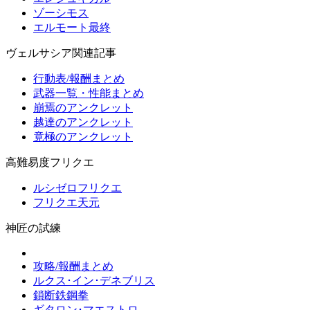
ゾーシモス
エルモート最終
ヴェルサシア関連記事
行動表/報酬まとめ
武器一覧・性能まとめ
崩焉のアンクレット
越達のアンクレット
竟極のアンクレット
高難易度フリクエ
ルシゼロフリクエ
フリクエ天元
神匠の試練
攻略/報酬まとめ
ルクス･イン･デネブリス
鎖断鉄鋼拳
ギタロン･マエストロ