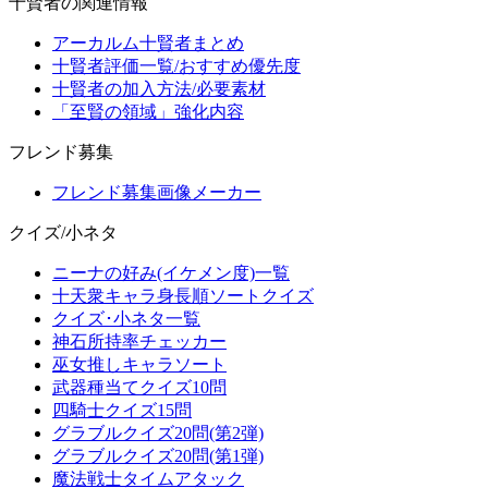
十賢者の関連情報
アーカルム十賢者まとめ
十賢者評価一覧/おすすめ優先度
十賢者の加入方法/必要素材
「至賢の領域」強化内容
フレンド募集
フレンド募集画像メーカー
クイズ/小ネタ
ニーナの好み(イケメン度)一覧
十天衆キャラ身長順ソートクイズ
クイズ･小ネタ一覧
神石所持率チェッカー
巫女推しキャラソート
武器種当てクイズ10問
四騎士クイズ15問
グラブルクイズ20問(第2弾)
グラブルクイズ20問(第1弾)
魔法戦士タイムアタック