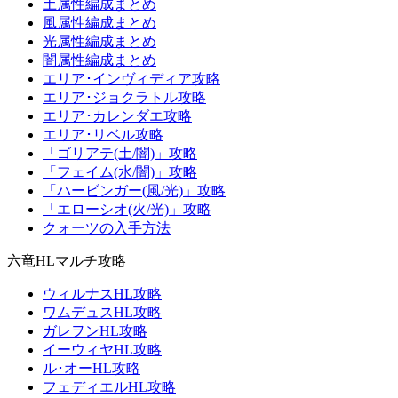
土属性編成まとめ
風属性編成まとめ
光属性編成まとめ
闇属性編成まとめ
エリア･インヴィディア攻略
エリア･ジョクラトル攻略
エリア･カレンダエ攻略
エリア･リベル攻略
「ゴリアテ(土/闇)」攻略
「フェイム(水/闇)」攻略
「ハービンガー(風/光)」攻略
「エローシオ(火/光)」攻略
クォーツの入手方法
六竜HLマルチ攻略
ウィルナスHL攻略
ワムデュスHL攻略
ガレヲンHL攻略
イーウィヤHL攻略
ル･オーHL攻略
フェディエルHL攻略