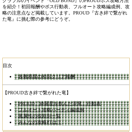
グラブルのイベント『OLD BOND』のPROUDボス攻略方法
を紹介！初回報酬やボス行動表、フルオート攻略編成例、攻
略の注意点など掲載しています。PROUD『古き絆で繋がれ
た竜』に挑む際の参考にどうぞ。
目次
各難易度の初回クリア報酬
【PROUD古き絆で繋がれた竜】
PROUD「綺羅星を飲んだ泥竜」行動表
フルオート攻略パーティ編成例
風属性の役割別一覧
みんなの攻略PTは？