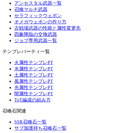
アンセスタル武器一覧
召喚マルチ武器
セラフィックウェポン
オメガウェポンの作り方
古戦場武器の性能と属性変更先
四象降臨の交換武器
ジョブ専用武器一覧
テンプレパーティ一覧
火属性テンプレPT
水属性テンプレPT
土属性テンプレPT
風属性テンプレPT
光属性テンプレPT
闇属性テンプレPT
ToT編成の組み方
召喚石関連
SSR召喚石一覧
サブ加護持ち召喚石一覧