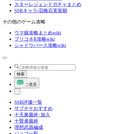
スターレジェンドガチャまとめ
SSRキャラ/召喚石実装順
その他のゲーム攻略
ウマ娘攻略まとめwiki
プリコネR攻略wiki
シャドウバース攻略wiki
検索
ご意見
SSR評価一覧
サプチケおすすめ
十天衆最終･加入
十賢者最終
理想武器編成
ジョブ一覧