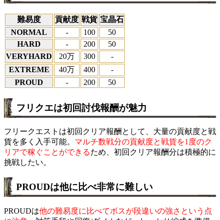
難易度
貢献度
戦貨
宝晶石
NORMAL
-
100
50
HARD
-
200
50
VERYHARD
20万
300
-
EXTREME
40万
400
-
PROUD
-
200
50
フリクエは初回討伐報酬が魅力
フリークエストは初回クリア報酬として、大量の貢献度と戦
貨を多く入手可能。
マルチ数戦分の貢献度と戦貨を1度のク
リアで稼ぐことができる
ため、初回クリア報酬分は積極的に
挑戦したい。
PROUDは他に比べ非常に難しい
PROUDは
他の難易度に比べてボスが段違いの強さという点