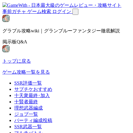
事前ガチャ
ゲーム検索
ログイン
グラブル攻略wiki｜グランブルーファンタジー徹底解説
掲示板Q&A
トップに戻る
ゲーム攻略一覧を見る
SSR評価一覧
サプチケおすすめ
十天衆最終･加入
十賢者最終
理想武器編成
ジョブ一覧
パーティ編成投稿
SSR武器一覧
マルチバトル