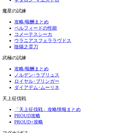
魔星の試練
攻略/報酬まとめ
ペルフィードの性能
コメーテスシーカ
ウラニアスフェララヴドス
陰陽之霊刀
武極の試練
攻略/報酬まとめ
ノルデン･ラブリュス
ロイヤル･ブリンガー
ダイアデム･ムーリネ
天上征伐戦
「天上征伐戦」攻略情報まとめ
PROUD攻略
PROUD+攻略
マグナ3ボス