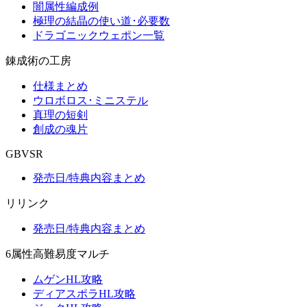
闇属性編成例
極理の結晶の使い道･必要数
ドラゴニックウェポン一覧
錬成術の工房
仕様まとめ
ウロボロス･ミニステル
真理の短剣
創成の魂片
GBVSR
発売日/特典内容まとめ
リリンク
発売日/特典内容まとめ
6属性高難易度マルチ
ムゲンHL攻略
ディアスポラHL攻略