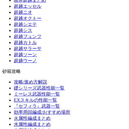
限界超越まとめ
超越エッセル
超越ニオ
超越オクトー
超越シエテ
超越シス
超越フュンフ
超越カトル
超越サラーサ
超越ソーン
超越ウーノ
砂箱攻略
攻略/進め方解説
礎シリーズ武器性能一覧
ミーレス武器性能一覧
EXスキルの性能一覧
『セフィラ』武器一覧
効率周回編成/おすすめ場所
火属性編成まとめ
水属性編成まとめ