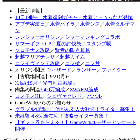
【最新情報】
10日19時~「水着復刻ガチャ」水着アトゥムなど登場
アプデ実装日
／
水着ハイラ
／
水着シス
／
水着タル子マ
ン
レンジャーオリジン
／
シャーマンキングコラボ
サマーギフトCP
／
夏の討伐祭
／
スタンプ帳
ソロモナス攻略
／
賢者の限界超越
超越マリアテレサ
／
超越カイム
ニフイヴィンテ攻略
／
ニフ槍
／
ニフ琴
オリジン関連
ウィザード
／
ランサー
／
ファイター
【古戦場関連】9/21(月)~
次回は9月『光有利古戦場』
肉集め関連
3500万編成
／
SWARM編成
コスモスHL
／
シュヴァクレド
／
パパル
GameWithからのお知らせ
グラブル知識に自信がある人大歓迎！ライター募集！
未経験可&完全在宅！攻略ライター募集！
【ギフト券もらえる！】GameWithユーザーアンケート
開催