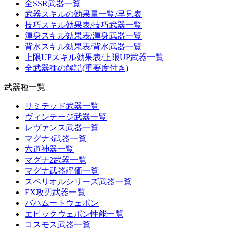
全SSR武器一覧
武器スキルの効果量一覧/早見表
技巧スキル効果表/技巧武器一覧
渾身スキル効果表/渾身武器一覧
背水スキル効果表/背水武器一覧
上限UPスキル効果表/上限UP武器一覧
全武器種の解説(重要度付き)
武器種一覧
リミテッド武器一覧
ヴィンテージ武器一覧
レヴァンス武器一覧
マグナ3武器一覧
六道神器一覧
マグナ2武器一覧
マグナ武器評価一覧
スペリオルシリーズ武器一覧
EX攻刃武器一覧
バハムートウェポン
エピックウェポン性能一覧
コスモス武器一覧