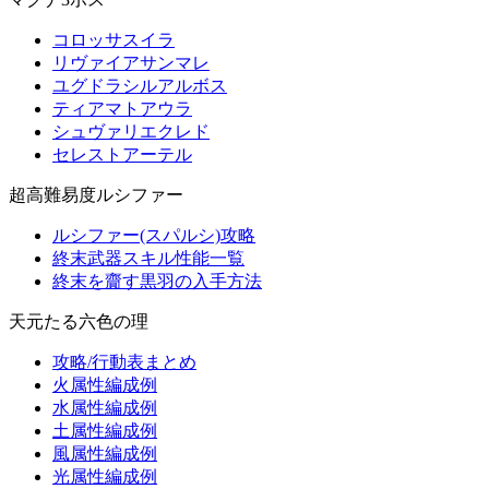
コロッサスイラ
リヴァイアサンマレ
ユグドラシルアルボス
ティアマトアウラ
シュヴァリエクレド
セレストアーテル
超高難易度ルシファー
ルシファー(スパルシ)攻略
終末武器スキル性能一覧
終末を齎す黒羽の入手方法
天元たる六色の理
攻略/行動表まとめ
火属性編成例
水属性編成例
土属性編成例
風属性編成例
光属性編成例