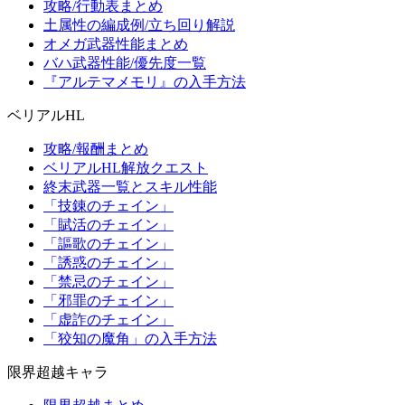
攻略/行動表まとめ
土属性の編成例/立ち回り解説
オメガ武器性能まとめ
バハ武器性能/優先度一覧
『アルテマメモリ』の入手方法
ベリアルHL
攻略/報酬まとめ
ベリアルHL解放クエスト
終末武器一覧とスキル性能
「技錬のチェイン」
「賦活のチェイン」
「謳歌のチェイン」
「誘惑のチェイン」
「禁忌のチェイン」
「邪罪のチェイン」
「虚詐のチェイン」
「狡知の魔角」の入手方法
限界超越キャラ