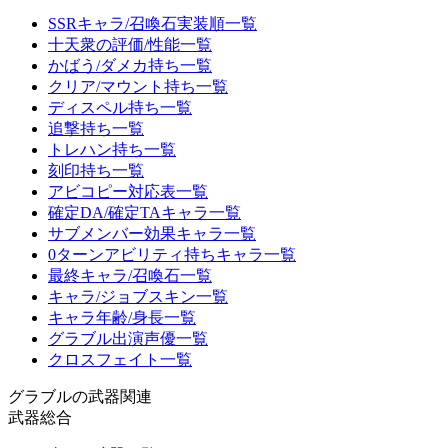
SSRキャラ/召喚石実装順一覧
十天衆の評価/性能一覧
かばう/ダメカ持ち一覧
クリア/マウント持ち一覧
ディスペル持ち一覧
追撃持ち一覧
トレハン持ち一覧
刻印持ち一覧
アビコピー対応表一覧
確定DA/確定TAキャラ一覧
サブメンバー効果キャラ一覧
0ターンアビリティ持ちキャラ一覧
最終キャラ/召喚石一覧
キャラ/ジョブスキン一覧
キャラ年齢/身長一覧
グラブル出演声優一覧
クロスフェイト一覧
グラブルの武器関連
武器総合