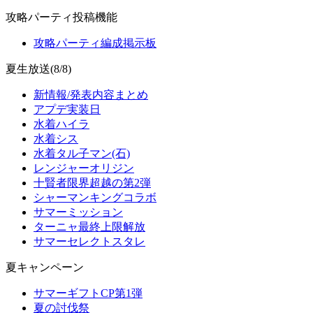
攻略パーティ投稿機能
攻略パーティ編成掲示板
夏生放送(8/8)
新情報/発表内容まとめ
アプデ実装日
水着ハイラ
水着シス
水着タル子マン(石)
レンジャーオリジン
十賢者限界超越の第2弾
シャーマンキングコラボ
サマーミッション
ターニャ最終上限解放
サマーセレクトスタレ
夏キャンペーン
サマーギフトCP第1弾
夏の討伐祭