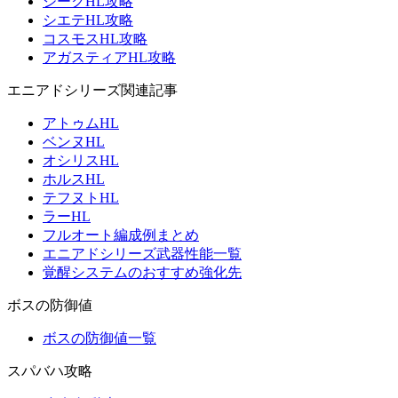
ジークHL攻略
シエテHL攻略
コスモスHL攻略
アガスティアHL攻略
エニアドシリーズ関連記事
アトゥムHL
ベンヌHL
オシリスHL
ホルスHL
テフヌトHL
ラーHL
フルオート編成例まとめ
エニアドシリーズ武器性能一覧
覚醒システムのおすすめ強化先
ボスの防御値
ボスの防御値一覧
スパバハ攻略