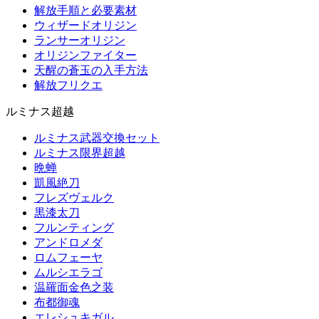
解放手順と必要素材
ウィザードオリジン
ランサーオリジン
オリジンファイター
天醒の蒼玉の入手方法
解放フリクエ
ルミナス超越
ルミナス武器交換セット
ルミナス限界超越
晩蝉
凱風絶刀
フレズヴェルク
黒漆太刀
フルンティング
アンドロメダ
ロムフェーヤ
ムルシエラゴ
温羅面金色之装
布都御魂
エレシュキガル