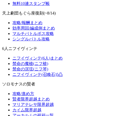
無料10連スタンプ帳
天上劇団もぐら座復刻(~8/14)
攻略/報酬まとめ
効率周回/編成例まとめ
マルチバトルボス攻略
シングルバトル攻略
6人ニフイヴィンテ
ニフイヴィンテ(6人)まとめ
禁命の魔槍(ニフ槍)
禁命の溟弦(ニフ琴)
ニフイヴィンテ(召喚石)5凸
ソロモナスの賢者
攻略/進め方
賢者限界超越まとめ
マリアテレサ限界超越
カイム限界超越
アーカルムの祝福一覧