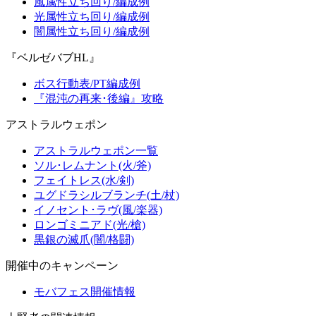
風属性立ち回り/編成例
光属性立ち回り/編成例
闇属性立ち回り/編成例
『ベルゼバブHL』
ボス行動表/PT編成例
『混沌の再来･後編』攻略
アストラルウェポン
アストラルウェポン一覧
ソル･レムナント(火/斧)
フェイトレス(水/剣)
ユグドラシルブランチ(土/杖)
イノセント･ラヴ(風/楽器)
ロンゴミニアド(光/槍)
黒銀の滅爪(闇/格闘)
開催中のキャンペーン
モバフェス開催情報