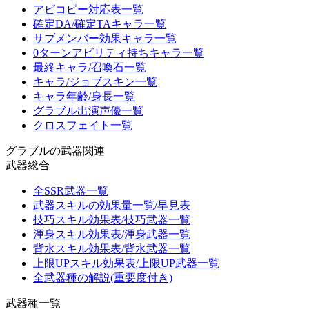
アビコピー対応表一覧
確定DA/確定TAキャラ一覧
サブメンバー効果キャラ一覧
0ターンアビリティ持ちキャラ一覧
最終キャラ/召喚石一覧
キャラ/ジョブスキン一覧
キャラ年齢/身長一覧
グラブル出演声優一覧
クロスフェイト一覧
グラブルの武器関連
武器総合
全SSR武器一覧
武器スキルの効果量一覧/早見表
技巧スキル効果表/技巧武器一覧
渾身スキル効果表/渾身武器一覧
背水スキル効果表/背水武器一覧
上限UPスキル効果表/上限UP武器一覧
全武器種の解説(重要度付き)
武器種一覧