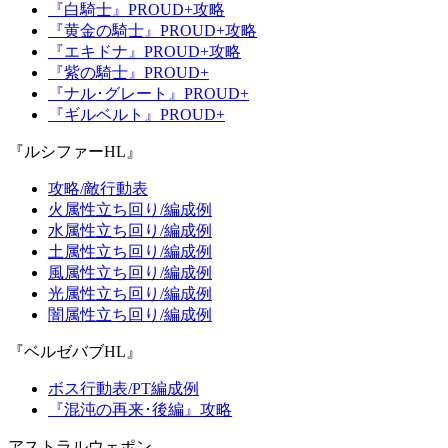
『白騎士』PROUD+攻略
『黄金の騎士』PROUD+攻略
『エキドナ』PROUD+攻略
『紫の騎士』PROUD+
『ナル･グレート』PROUD+
『ギルベルト』PROUD+
『ルシファーHL』
攻略/敵行動表
火属性立ち回り/編成例
水属性立ち回り/編成例
土属性立ち回り/編成例
風属性立ち回り/編成例
光属性立ち回り/編成例
闇属性立ち回り/編成例
『ベルゼバブHL』
ボス行動表/PT編成例
『混沌の再来･後編』攻略
アストラルウェポン