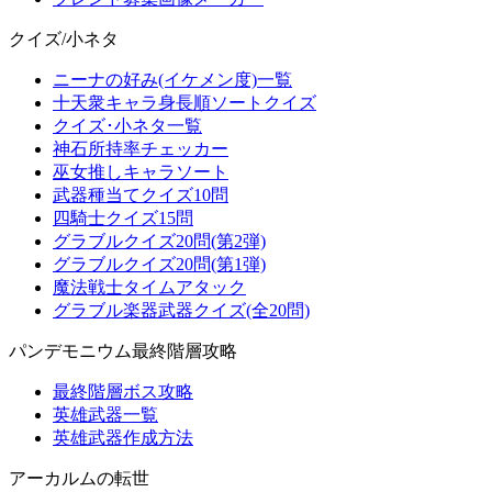
クイズ/小ネタ
ニーナの好み(イケメン度)一覧
十天衆キャラ身長順ソートクイズ
クイズ･小ネタ一覧
神石所持率チェッカー
巫女推しキャラソート
武器種当てクイズ10問
四騎士クイズ15問
グラブルクイズ20問(第2弾)
グラブルクイズ20問(第1弾)
魔法戦士タイムアタック
グラブル楽器武器クイズ(全20問)
パンデモニウム最終階層攻略
最終階層ボス攻略
英雄武器一覧
英雄武器作成方法
アーカルムの転世