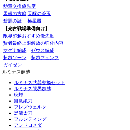
勲章交換優先度
果報の古箱
天醒の蒼玉
碧麗の証
極星器
【光古戦場準備向け】
限界超越おすすめ優先度
賢者最終上限解放の強化内容
マグナ編成
ゼウス編成
超越ソーン
超越フュンフ
ガイゼン
ルミナス超越
ルミナス武器交換セット
ルミナス限界超越
晩蝉
凱風絶刀
フレズヴェルク
黒漆太刀
フルンティング
アンドロメダ