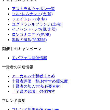
アストラルウェポン一覧
ソル･レムナント(火/斧)
フェイトレス(水/剣)
ユグドラシルブランチ(土/杖)
イノセント･ラヴ(風/楽器)
ロンゴミニアド(光/槍)
黒銀の滅爪(闇/格闘)
開催中のキャンペーン
モバフェス開催情報
十賢者の関連情報
アーカルム十賢者まとめ
十賢者評価一覧/おすすめ優先度
十賢者の加入方法/必要素材
「至賢の領域」強化内容
フレンド募集
フレンド募集画像メーカー