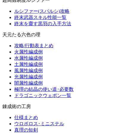
超高難易度ルシファー
ルシファー(スパルシ)攻略
終末武器スキル性能一覧
終末を齎す黒羽の入手方法
天元たる六色の理
攻略/行動表まとめ
火属性編成例
水属性編成例
土属性編成例
風属性編成例
光属性編成例
闇属性編成例
極理の結晶の使い道･必要数
ドラゴニックウェポン一覧
錬成術の工房
仕様まとめ
ウロボロス･ミニステル
真理の短剣