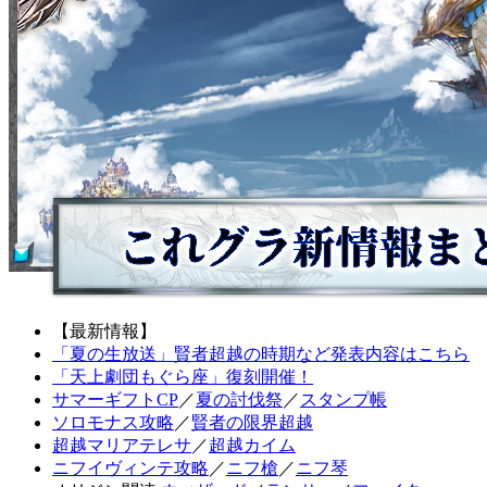
【最新情報】
「夏の生放送」賢者超越の時期など発表内容はこちら
「天上劇団もぐら座」復刻開催！
サマーギフトCP
／
夏の討伐祭
／
スタンプ帳
ソロモナス攻略
／
賢者の限界超越
超越マリアテレサ
／
超越カイム
ニフイヴィンテ攻略
／
ニフ槍
／
ニフ琴