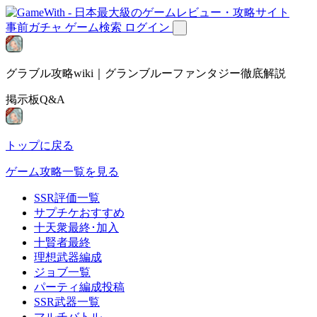
事前ガチャ
ゲーム検索
ログイン
グラブル攻略wiki｜グランブルーファンタジー徹底解説
掲示板Q&A
トップに戻る
ゲーム攻略一覧を見る
SSR評価一覧
サプチケおすすめ
十天衆最終･加入
十賢者最終
理想武器編成
ジョブ一覧
パーティ編成投稿
SSR武器一覧
マルチバトル