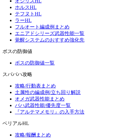
オシリスHL
ホルスHL
テフヌトHL
ラーHL
フルオート編成例まとめ
エニアドシリーズ武器性能一覧
覚醒システムのおすすめ強化先
ボスの防御値
ボスの防御値一覧
スパバハ攻略
攻略/行動表まとめ
土属性の編成例/立ち回り解説
オメガ武器性能まとめ
バハ武器性能/優先度一覧
『アルテマメモリ』の入手方法
ベリアルHL
攻略/報酬まとめ