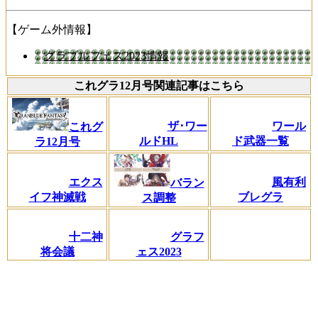
【ゲーム外情報】
グラブルフェス2023情報
これグラ12月号関連記事はこちら
ザ･ワー
ワール
これグ
ルドHL
ド武器一覧
ラ12月号
エクス
風有利
バラン
イフ神滅戦
ブレグラ
ス調整
十二神
グラフ
将会議
ェス2023