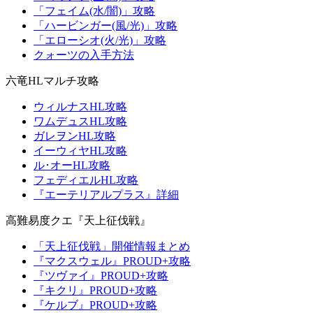
「フェイム(水/闇)」攻略
「ハービンガー(風/光)」攻略
「エローシオ(火/光)」攻略
クォーツの入手方法
六竜HLマルチ攻略
ウィルナスHL攻略
ワムデュスHL攻略
ガレヲンHL攻略
イーウィヤHL攻略
ル･オーHL攻略
フェディエルHL攻略
『エーテリアルプラス』詳細
高難易度クエ『天上征伐戦』
「天上征伐戦」開催情報まとめ
『マクスウェル』PROUD+攻略
『ツヴァイ』PROUD+攻略
『キクリ』PROUD+攻略
『ケルブ』PROUD+攻略