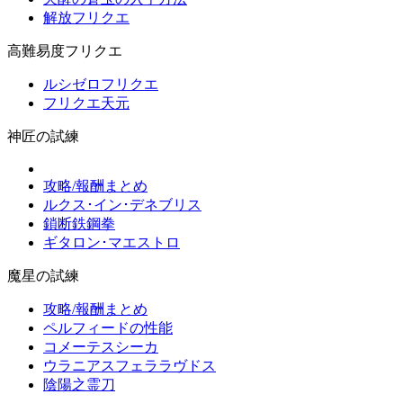
解放フリクエ
高難易度フリクエ
ルシゼロフリクエ
フリクエ天元
神匠の試練
攻略/報酬まとめ
ルクス･イン･デネブリス
鎖断鉄鋼拳
ギタロン･マエストロ
魔星の試練
攻略/報酬まとめ
ペルフィードの性能
コメーテスシーカ
ウラニアスフェララヴドス
陰陽之霊刀