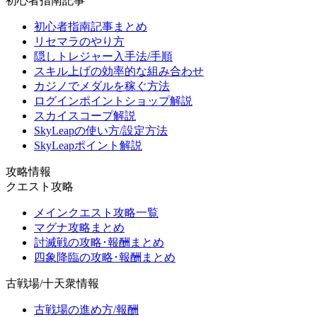
初心者指南記事
初心者指南記事まとめ
リセマラのやり方
隠しトレジャー入手法/手順
スキル上げの効率的な組み合わせ
カジノでメダルを稼ぐ方法
ログインポイントショップ解説
スカイスコープ解説
SkyLeapの使い方/設定方法
SkyLeapポイント解説
攻略情報
クエスト攻略
メインクエスト攻略一覧
マグナ攻略まとめ
討滅戦の攻略･報酬まとめ
四象降臨の攻略･報酬まとめ
古戦場/十天衆情報
古戦場の進め方/報酬