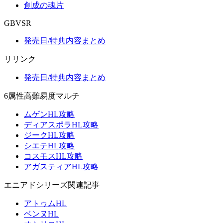
創成の魂片
GBVSR
発売日/特典内容まとめ
リリンク
発売日/特典内容まとめ
6属性高難易度マルチ
ムゲンHL攻略
ディアスポラHL攻略
ジークHL攻略
シエテHL攻略
コスモスHL攻略
アガスティアHL攻略
エニアドシリーズ関連記事
アトゥムHL
ベンヌHL