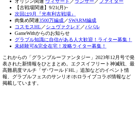
オリジン関連
ウィザード
／
ランサー
／
ファイター
【古戦場関連】9/21(月)~
次回は9月『光有利古戦場』
肉集め関連
3500万編成
／
SWARM編成
コスモスHL
／
シュヴァクレド
／
パパル
GameWithからのお知らせ
グラブル知識に自信がある人大歓迎！ライター募集！
未経験可&完全在宅！攻略ライター募集！
これからの「グランブルーファンタジー」2023年12月号で発
表された新情報をひとまとめ。エクスイフリート神滅戦、最
高難易度マルチ「ザ･ワールドHL」追加などのイベント情
報、グラブルフェスのサンリオ/ホロライブコラボ情報など
掲載しています。