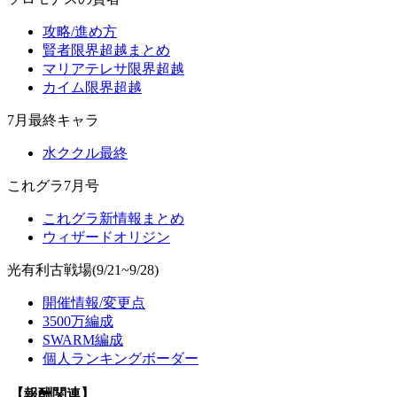
攻略/進め方
賢者限界超越まとめ
マリアテレサ限界超越
カイム限界超越
7月最終キャラ
水ククル最終
これグラ7月号
これグラ新情報まとめ
ウィザードオリジン
光有利古戦場(9/21~9/28)
開催情報/変更点
3500万編成
SWARM編成
個人ランキングボーダー
【報酬関連】