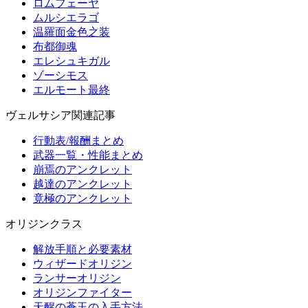
ロムフェーヤ
ムルシエラゴ
温羅面金色之装
布都御魂
エレシュキガル
ゾーシモス
エルモート最終
ヴェルサシア関連記事
行動表/報酬まとめ
武器一覧・性能まとめ
崩焉のアンクレット
越達のアンクレット
竟極のアンクレット
オリジンクラス
解放手順と必要素材
ウィザードオリジン
ランサーオリジン
オリジンファイター
天醒の蒼玉の入手方法