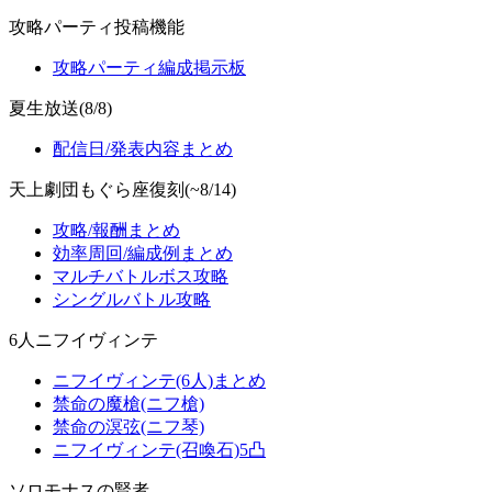
攻略パーティ投稿機能
攻略パーティ編成掲示板
夏生放送(8/8)
配信日/発表内容まとめ
天上劇団もぐら座復刻(~8/14)
攻略/報酬まとめ
効率周回/編成例まとめ
マルチバトルボス攻略
シングルバトル攻略
6人ニフイヴィンテ
ニフイヴィンテ(6人)まとめ
禁命の魔槍(ニフ槍)
禁命の溟弦(ニフ琴)
ニフイヴィンテ(召喚石)5凸
ソロモナスの賢者