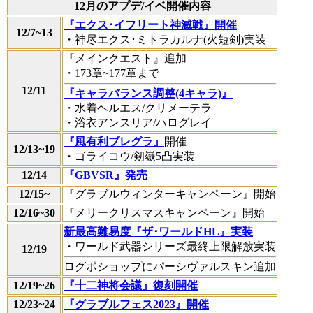
12月のアプデ/イベ開催内容
『エクス･イフリート神滅戦』開催
12/7~13
・神尽エクス･ミトラカルナ(火短剣)実装
『メインクエスト』追加
・173章~177章まで
12/11
『キャラバランス調整(4キャラ)』
・水着ヘルエス/クリメーテラ
・浴衣アンスリア/ハログレイ
『風有利ブレグラ』
開催
12/13~19
・ゴライコウ/剱嶽5凸実装
12/14
『GBVSR』発売
12/15~
『グラブルウィンターキャンペーン』開始
12/16~30
『メリークリスマスキャンペーン』開始
新最高難易度『ザ･ワールドHL』実装
・ワールド武器シリーズ最終上限解放実装
12/19
ログポショップにパーシヴァルスキン追加
12/19~26
『十二神将会議』復刻開催
12/23~24
『グラブルフェス2023』開催