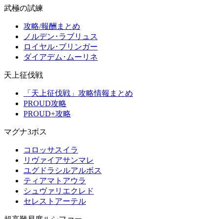
武極の試練
攻略/報酬まとめ
ノルデン･ラブリュス
ロイヤル･ブリンガー
ダイアデム･ムーリネ
天上征伐戦
「天上征伐戦」攻略情報まとめ
PROUD攻略
PROUD+攻略
マグナ3ボス
コロッサスイラ
リヴァイアサンマレ
ユグドラシルアルボス
ティアマトアウラ
シュヴァリエクレド
セレストアーテル