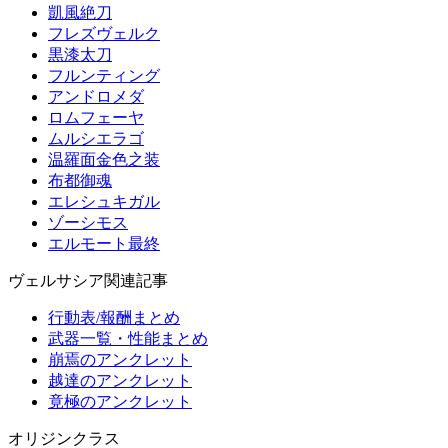
凱風絶刀
フレズヴェルク
黒漆太刀
フルンティング
アンドロメダ
ロムフェーヤ
ムルシエラゴ
温羅面金色之装
布都御魂
エレシュキガル
ゾーシモス
エルモート最終
ヴェルサシア関連記事
行動表/報酬まとめ
武器一覧・性能まとめ
崩焉のアンクレット
越達のアンクレット
竟極のアンクレット
オリジンクラス