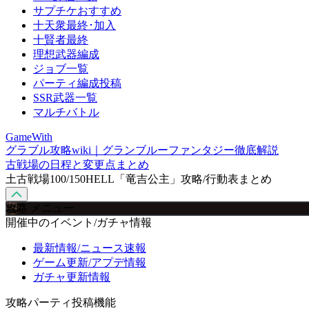
サプチケおすすめ
十天衆最終･加入
十賢者最終
理想武器編成
ジョブ一覧
パーティ編成投稿
SSR武器一覧
マルチバトル
GameWith
グラブル攻略wiki｜グランブルーファンタジー徹底解説
古戦場の日程と変更点まとめ
土古戦場100/150HELL「竜吉公主」攻略/行動表まとめ
攻略 メニュー
開催中のイベント/ガチャ情報
最新情報/ニュース速報
ゲーム更新/アプデ情報
ガチャ更新情報
攻略パーティ投稿機能