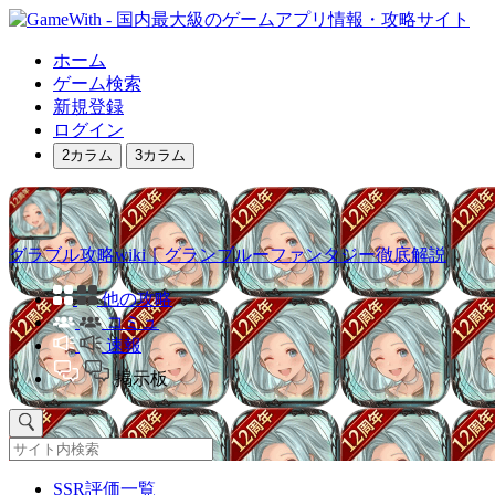
ホーム
ゲーム検索
新規登録
ログイン
2カラム
3カラム
グラブル攻略wiki｜グランブルーファンタジー徹底解説
他の攻略
コミュ
速報
掲示板
SSR評価一覧