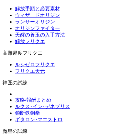
解放手順と必要素材
ウィザードオリジン
ランサーオリジン
オリジンファイター
天醒の蒼玉の入手方法
解放フリクエ
高難易度フリクエ
ルシゼロフリクエ
フリクエ天元
神匠の試練
攻略/報酬まとめ
ルクス･イン･デネブリス
鎖断鉄鋼拳
ギタロン･マエストロ
魔星の試練