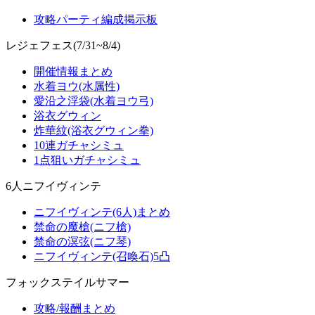
攻略パーティ編成掲示板
レジェフェス(7/31~8/4)
開催情報まとめ
水着ヨウ(水属性)
愛沿之浮袋(水着ヨウ弓)
浴衣グウィン
炸華紋(浴衣グウィン拳)
10連ガチャシミュ
1点狙いガチャシミュ
6人ニフイヴィンテ
ニフイヴィンテ(6人)まとめ
禁命の魔槍(ニフ槍)
禁命の溟弦(ニフ琴)
ニフイヴィンテ(召喚石)5凸
フォックステイルサマー
攻略/報酬まとめ