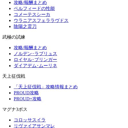
攻略/報酬まとめ
ペルフィードの性能
コメーテスシーカ
ウラニアスフェララヴドス
陰陽之霊刀
武極の試練
攻略/報酬まとめ
ノルデン･ラブリュス
ロイヤル･ブリンガー
ダイアデム･ムーリネ
天上征伐戦
「天上征伐戦」攻略情報まとめ
PROUD攻略
PROUD+攻略
マグナ3ボス
コロッサスイラ
リヴァイアサンマレ