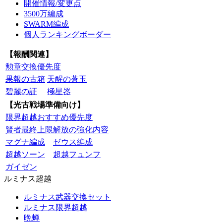
開催情報/変更点
3500万編成
SWARM編成
個人ランキングボーダー
【報酬関連】
勲章交換優先度
果報の古箱
天醒の蒼玉
碧麗の証
極星器
【光古戦場準備向け】
限界超越おすすめ優先度
賢者最終上限解放の強化内容
マグナ編成
ゼウス編成
超越ソーン
超越フュンフ
ガイゼン
ルミナス超越
ルミナス武器交換セット
ルミナス限界超越
晩蝉