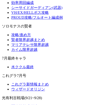
効率周回編成
シーサイドガーディアン(武器)
VH/EX/HELLボス攻略
PROUD攻略/フルオート編成例
ソロモナスの賢者
攻略/進め方
賢者限界超越まとめ
マリアテレサ限界超越
カイム限界超越
7月最終キャラ
水ククル最終
これグラ7月号
これグラ新情報まとめ
ウィザードオリジン
光有利古戦場(9/21~9/28)