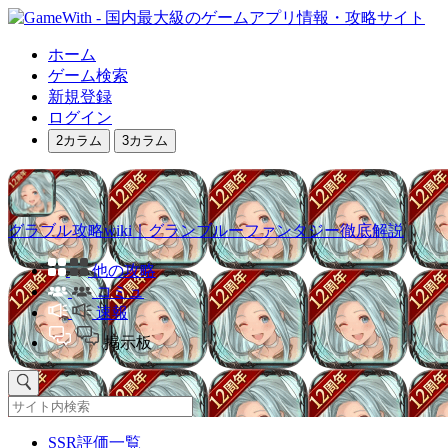
ホーム
ゲーム検索
新規登録
ログイン
2カラム
3カラム
グラブル攻略wiki｜グランブルーファンタジー徹底解説
他の攻略
コミュ
速報
掲示板
SSR評価一覧