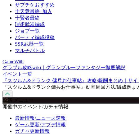
サプチケおすすめ
十天衆最終･加入
十賢者最終
理想武器編成
ジョブ一覧
パーティ編成投稿
SSR武器一覧
マルチバトル
GameWith
グラブル攻略wiki｜グランブルーファンタジー徹底解説
イベント一覧
『スツルム&ドランク 傭兵お仕事帖』攻略/報酬まとめ｜サ
『スツルム&ドランク傭兵お仕事帖』効率周回方法/編成例ま
攻略 メニュー
開催中のイベント/ガチャ情報
最新情報/ニュース速報
ゲーム更新/アプデ情報
ガチャ更新情報