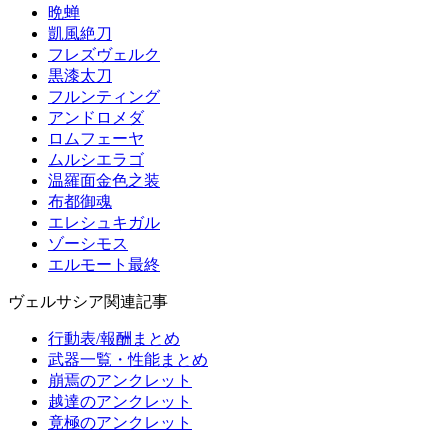
晩蝉
凱風絶刀
フレズヴェルク
黒漆太刀
フルンティング
アンドロメダ
ロムフェーヤ
ムルシエラゴ
温羅面金色之装
布都御魂
エレシュキガル
ゾーシモス
エルモート最終
ヴェルサシア関連記事
行動表/報酬まとめ
武器一覧・性能まとめ
崩焉のアンクレット
越達のアンクレット
竟極のアンクレット