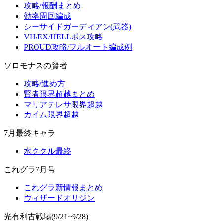
攻略/報酬まとめ
効率周回編成
シーサイドガーディアン(武器)
VH/EX/HELLボス攻略
PROUD攻略/フルオート編成例
ソロモナスの賢者
攻略/進め方
賢者限界超越まとめ
マリアテレサ限界超越
カイム限界超越
7月最終キャラ
水ククル最終
これグラ7月号
これグラ新情報まとめ
ウィザードオリジン
光有利古戦場(9/21~9/28)