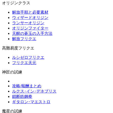
オリジンクラス
解放手順と必要素材
ウィザードオリジン
ランサーオリジン
オリジンファイター
天醒の蒼玉の入手方法
解放フリクエ
高難易度フリクエ
ルシゼロフリクエ
フリクエ天元
神匠の試練
攻略/報酬まとめ
ルクス･イン･デネブリス
鎖断鉄鋼拳
ギタロン･マエストロ
魔星の試練