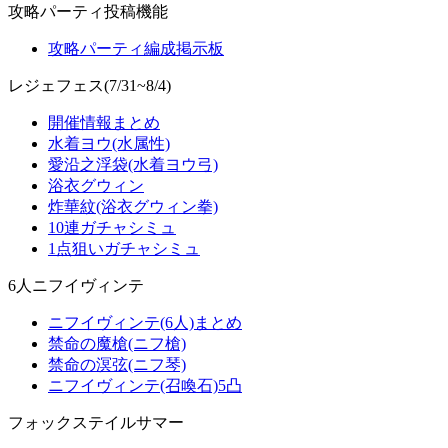
攻略パーティ投稿機能
攻略パーティ編成掲示板
レジェフェス(7/31~8/4)
開催情報まとめ
水着ヨウ(水属性)
愛沿之浮袋(水着ヨウ弓)
浴衣グウィン
炸華紋(浴衣グウィン拳)
10連ガチャシミュ
1点狙いガチャシミュ
6人ニフイヴィンテ
ニフイヴィンテ(6人)まとめ
禁命の魔槍(ニフ槍)
禁命の溟弦(ニフ琴)
ニフイヴィンテ(召喚石)5凸
フォックステイルサマー