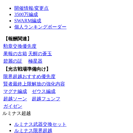
開催情報/変更点
3500万編成
SWARM編成
個人ランキングボーダー
【報酬関連】
勲章交換優先度
果報の古箱
天醒の蒼玉
碧麗の証
極星器
【光古戦場準備向け】
限界超越おすすめ優先度
賢者最終上限解放の強化内容
マグナ編成
ゼウス編成
超越ソーン
超越フュンフ
ガイゼン
ルミナス超越
ルミナス武器交換セット
ルミナス限界超越