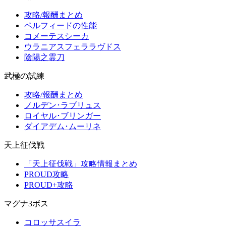
攻略/報酬まとめ
ペルフィードの性能
コメーテスシーカ
ウラニアスフェララヴドス
陰陽之霊刀
武極の試練
攻略/報酬まとめ
ノルデン･ラブリュス
ロイヤル･ブリンガー
ダイアデム･ムーリネ
天上征伐戦
「天上征伐戦」攻略情報まとめ
PROUD攻略
PROUD+攻略
マグナ3ボス
コロッサスイラ