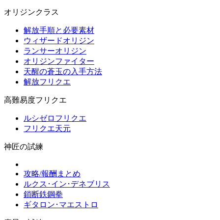
オリジンクラス
解放手順と必要素材
ウィザードオリジン
ランサーオリジン
オリジンファイター
天醒の蒼玉の入手方法
解放フリクエ
高難易度フリクエ
ルシゼロフリクエ
フリクエ天元
神匠の試練
攻略/報酬まとめ
ルクス･イン･デネブリス
鎖断鉄鋼拳
ギタロン･マエストロ