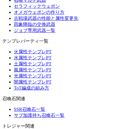
召喚マルチ武器
セラフィックウェポン
オメガウェポンの作り方
古戦場武器の性能と属性変更先
四象降臨の交換武器
ジョブ専用武器一覧
テンプレパーティ一覧
火属性テンプレPT
水属性テンプレPT
土属性テンプレPT
風属性テンプレPT
光属性テンプレPT
闇属性テンプレPT
ToT編成の組み方
召喚石関連
SSR召喚石一覧
サブ加護持ち召喚石一覧
トレジャー関連