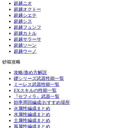
超越ニオ
超越オクトー
超越シエテ
超越シス
超越フュンフ
超越カトル
超越サラーサ
超越ソーン
超越ウーノ
砂箱攻略
攻略/進め方解説
礎シリーズ武器性能一覧
ミーレス武器性能一覧
EXスキルの性能一覧
『セフィラ』武器一覧
効率周回編成/おすすめ場所
火属性編成まとめ
水属性編成まとめ
土属性編成まとめ
風属性編成まとめ