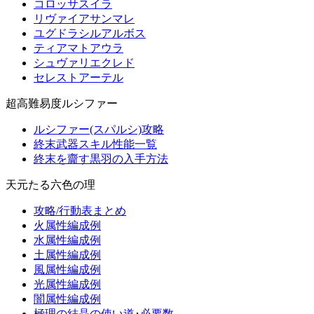
コロッサスイラ
リヴァイアサンマレ
ユグドラシルアルボス
ティアマトアウラ
シュヴァリエクレド
セレストアーテル
超高難易度ルシファー
ルシファー(スパルシ)攻略
終末武器スキル性能一覧
終末を齎す黒羽の入手方法
天元たる六色の理
攻略/行動表まとめ
火属性編成例
水属性編成例
土属性編成例
風属性編成例
光属性編成例
闇属性編成例
極理の結晶の使い道･必要数