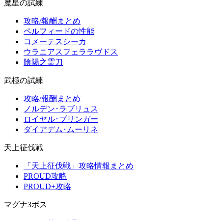
魔星の試練
攻略/報酬まとめ
ペルフィードの性能
コメーテスシーカ
ウラニアスフェララヴドス
陰陽之霊刀
武極の試練
攻略/報酬まとめ
ノルデン･ラブリュス
ロイヤル･ブリンガー
ダイアデム･ムーリネ
天上征伐戦
「天上征伐戦」攻略情報まとめ
PROUD攻略
PROUD+攻略
マグナ3ボス