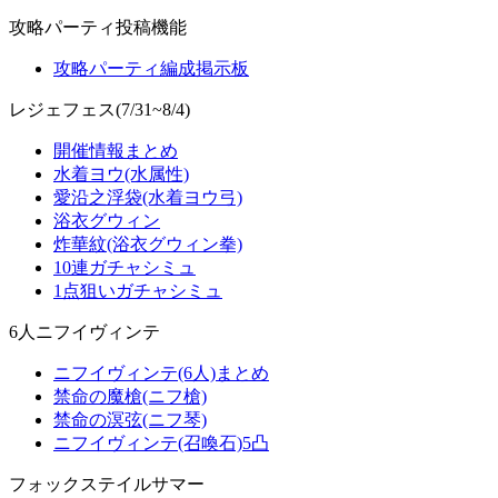
攻略パーティ投稿機能
攻略パーティ編成掲示板
レジェフェス(7/31~8/4)
開催情報まとめ
水着ヨウ(水属性)
愛沿之浮袋(水着ヨウ弓)
浴衣グウィン
炸華紋(浴衣グウィン拳)
10連ガチャシミュ
1点狙いガチャシミュ
6人ニフイヴィンテ
ニフイヴィンテ(6人)まとめ
禁命の魔槍(ニフ槍)
禁命の溟弦(ニフ琴)
ニフイヴィンテ(召喚石)5凸
フォックステイルサマー