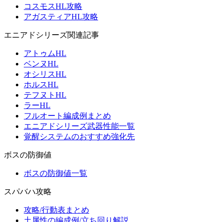
コスモスHL攻略
アガスティアHL攻略
エニアドシリーズ関連記事
アトゥムHL
ベンヌHL
オシリスHL
ホルスHL
テフヌトHL
ラーHL
フルオート編成例まとめ
エニアドシリーズ武器性能一覧
覚醒システムのおすすめ強化先
ボスの防御値
ボスの防御値一覧
スパバハ攻略
攻略/行動表まとめ
土属性の編成例/立ち回り解説