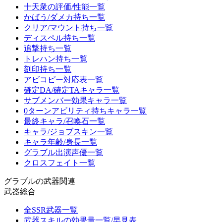
十天衆の評価/性能一覧
かばう/ダメカ持ち一覧
クリア/マウント持ち一覧
ディスペル持ち一覧
追撃持ち一覧
トレハン持ち一覧
刻印持ち一覧
アビコピー対応表一覧
確定DA/確定TAキャラ一覧
サブメンバー効果キャラ一覧
0ターンアビリティ持ちキャラ一覧
最終キャラ/召喚石一覧
キャラ/ジョブスキン一覧
キャラ年齢/身長一覧
グラブル出演声優一覧
クロスフェイト一覧
グラブルの武器関連
武器総合
全SSR武器一覧
武器スキルの効果量一覧/早見表