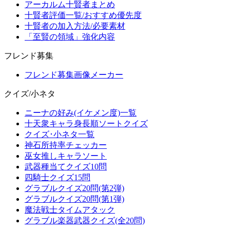
アーカルム十賢者まとめ
十賢者評価一覧/おすすめ優先度
十賢者の加入方法/必要素材
「至賢の領域」強化内容
フレンド募集
フレンド募集画像メーカー
クイズ/小ネタ
ニーナの好み(イケメン度)一覧
十天衆キャラ身長順ソートクイズ
クイズ･小ネタ一覧
神石所持率チェッカー
巫女推しキャラソート
武器種当てクイズ10問
四騎士クイズ15問
グラブルクイズ20問(第2弾)
グラブルクイズ20問(第1弾)
魔法戦士タイムアタック
グラブル楽器武器クイズ(全20問)