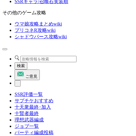
SSRキャラ/召喚石実装順
その他のゲーム攻略
ウマ娘攻略まとめwiki
プリコネR攻略wiki
シャドウバース攻略wiki
検索
ご意見
SSR評価一覧
サプチケおすすめ
十天衆最終･加入
十賢者最終
理想武器編成
ジョブ一覧
パーティ編成投稿