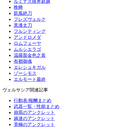
ルミナス限界超越
晩蝉
凱風絶刀
フレズヴェルク
黒漆太刀
フルンティング
アンドロメダ
ロムフェーヤ
ムルシエラゴ
温羅面金色之装
布都御魂
エレシュキガル
ゾーシモス
エルモート最終
ヴェルサシア関連記事
行動表/報酬まとめ
武器一覧・性能まとめ
崩焉のアンクレット
越達のアンクレット
竟極のアンクレット