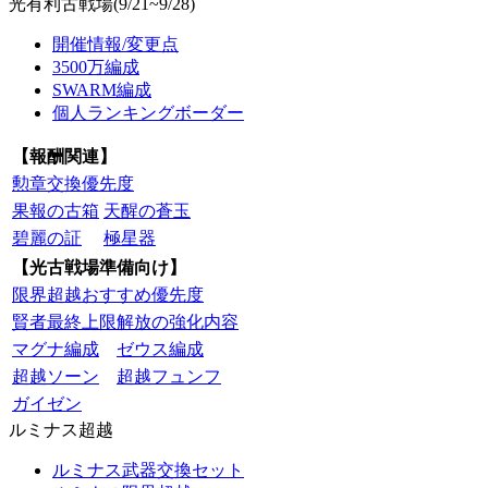
光有利古戦場(9/21~9/28)
開催情報/変更点
3500万編成
SWARM編成
個人ランキングボーダー
【報酬関連】
勲章交換優先度
果報の古箱
天醒の蒼玉
碧麗の証
極星器
【光古戦場準備向け】
限界超越おすすめ優先度
賢者最終上限解放の強化内容
マグナ編成
ゼウス編成
超越ソーン
超越フュンフ
ガイゼン
ルミナス超越
ルミナス武器交換セット