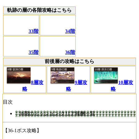
軌跡の層の各階攻略はこちら
33階
34階
35階
36階
前後層の攻略はこちら
8層攻
9層攻
10層攻
略
略
略
目次
36階のミッション/クリア報酬一覧
【36-1ボス攻略】