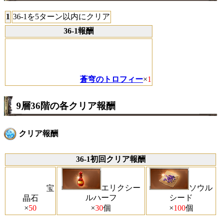
1
36-1を5ターン以内にクリア
36-1報酬
蒼穹のトロフィー
×
1
9層36階の各クリア報酬
クリア報酬
36-1初回クリア報酬
エリクシー
ソウル
宝
ルハーフ
シード
晶石
×
50
×
30
個
×
100
個