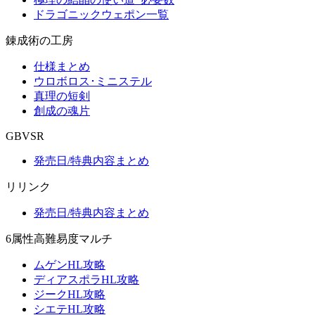
ドラゴニックウェポン一覧
錬成術の工房
仕様まとめ
ウロボロス･ミニステル
真理の短剣
創成の魂片
GBVSR
発売日/特典内容まとめ
リリンク
発売日/特典内容まとめ
6属性高難易度マルチ
ムゲンHL攻略
ディアスポラHL攻略
ジークHL攻略
シエテHL攻略