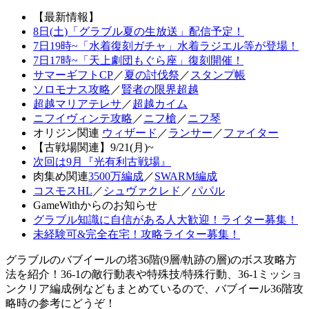
【最新情報】
8日(土)「グラブル夏の生放送」配信予定！
7日19時~「水着復刻ガチャ」水着ラジエル等が登場！
7日17時~「天上劇団もぐら座」復刻開催！
サマーギフトCP
／
夏の討伐祭
／
スタンプ帳
ソロモナス攻略
／
賢者の限界超越
超越マリアテレサ
／
超越カイム
ニフイヴィンテ攻略
／
ニフ槍
／
ニフ琴
オリジン関連
ウィザード
／
ランサー
／
ファイター
【古戦場関連】9/21(月)~
次回は9月『光有利古戦場』
肉集め関連
3500万編成
／
SWARM編成
コスモスHL
／
シュヴァクレド
／
パパル
GameWithからのお知らせ
グラブル知識に自信がある人大歓迎！ライター募集！
未経験可&完全在宅！攻略ライター募集！
グラブルのバブイールの塔36階(9層/軌跡の層)のボス攻略方
法を紹介！36-1の敵行動表や特殊技/特殊行動、36-1ミッショ
ンクリア編成例などもまとめているので、バブイール36階攻
略時の参考にどうぞ！