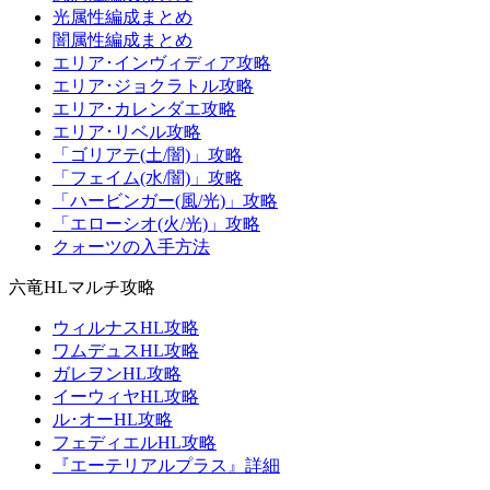
光属性編成まとめ
闇属性編成まとめ
エリア･インヴィディア攻略
エリア･ジョクラトル攻略
エリア･カレンダエ攻略
エリア･リベル攻略
「ゴリアテ(土/闇)」攻略
「フェイム(水/闇)」攻略
「ハービンガー(風/光)」攻略
「エローシオ(火/光)」攻略
クォーツの入手方法
六竜HLマルチ攻略
ウィルナスHL攻略
ワムデュスHL攻略
ガレヲンHL攻略
イーウィヤHL攻略
ル･オーHL攻略
フェディエルHL攻略
『エーテリアルプラス』詳細