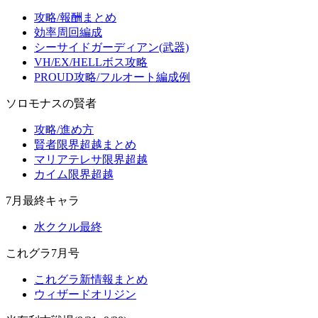
攻略/報酬まとめ
効率周回編成
シーサイドガーディアン(武器)
VH/EX/HELLボス攻略
PROUD攻略/フルオート編成例
ソロモナスの賢者
攻略/進め方
賢者限界超越まとめ
マリアテレサ限界超越
カイム限界超越
7月最終キャラ
水ククル最終
これグラ7月号
これグラ新情報まとめ
ウィザードオリジン