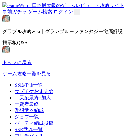
事前ガチャ
ゲーム検索
ログイン
グラブル攻略wiki｜グランブルーファンタジー徹底解説
掲示板Q&A
トップに戻る
ゲーム攻略一覧を見る
SSR評価一覧
サプチケおすすめ
十天衆最終･加入
十賢者最終
理想武器編成
ジョブ一覧
パーティ編成投稿
SSR武器一覧
マルチバトル