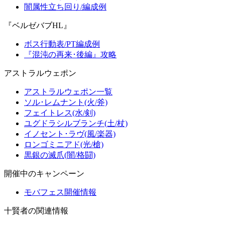
闇属性立ち回り/編成例
『ベルゼバブHL』
ボス行動表/PT編成例
『混沌の再来･後編』攻略
アストラルウェポン
アストラルウェポン一覧
ソル･レムナント(火/斧)
フェイトレス(水/剣)
ユグドラシルブランチ(土/杖)
イノセント･ラヴ(風/楽器)
ロンゴミニアド(光/槍)
黒銀の滅爪(闇/格闘)
開催中のキャンペーン
モバフェス開催情報
十賢者の関連情報