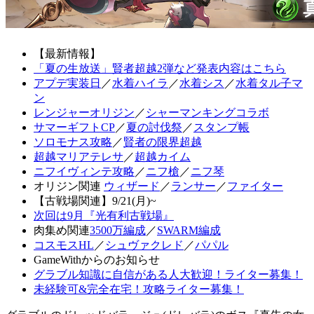
【最新情報】
「夏の生放送」賢者超越2弾など発表内容はこちら
アプデ実装日
／
水着ハイラ
／
水着シス
／
水着タル子マ
ン
レンジャーオリジン
／
シャーマンキングコラボ
サマーギフトCP
／
夏の討伐祭
／
スタンプ帳
ソロモナス攻略
／
賢者の限界超越
超越マリアテレサ
／
超越カイム
ニフイヴィンテ攻略
／
ニフ槍
／
ニフ琴
オリジン関連
ウィザード
／
ランサー
／
ファイター
【古戦場関連】9/21(月)~
次回は9月『光有利古戦場』
肉集め関連
3500万編成
／
SWARM編成
コスモスHL
／
シュヴァクレド
／
パパル
GameWithからのお知らせ
グラブル知識に自信がある人大歓迎！ライター募集！
未経験可&完全在宅！攻略ライター募集！