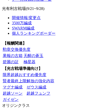
光有利古戦場(9/21~9/28)
開催情報/変更点
3500万編成
SWARM編成
個人ランキングボーダー
【報酬関連】
勲章交換優先度
果報の古箱
天醒の蒼玉
碧麗の証
極星器
【光古戦場準備向け】
限界超越おすすめ優先度
賢者最終上限解放の強化内容
マグナ編成
ゼウス編成
超越ソーン
超越フュンフ
ガイゼン
オリジンクラス