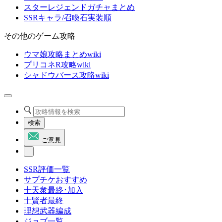
スターレジェンドガチャまとめ
SSRキャラ/召喚石実装順
その他のゲーム攻略
ウマ娘攻略まとめwiki
プリコネR攻略wiki
シャドウバース攻略wiki
検索
ご意見
SSR評価一覧
サプチケおすすめ
十天衆最終･加入
十賢者最終
理想武器編成
ジョブ一覧