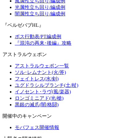
風属性立ち回り/編成例
光属性立ち回り/編成例
闇属性立ち回り/編成例
『ベルゼバブHL』
ボス行動表/PT編成例
『混沌の再来･後編』攻略
アストラルウェポン
アストラルウェポン一覧
ソル･レムナント(火/斧)
フェイトレス(水/剣)
ユグドラシルブランチ(土/杖)
イノセント･ラヴ(風/楽器)
ロンゴミニアド(光/槍)
黒銀の滅爪(闇/格闘)
開催中のキャンペーン
モバフェス開催情報