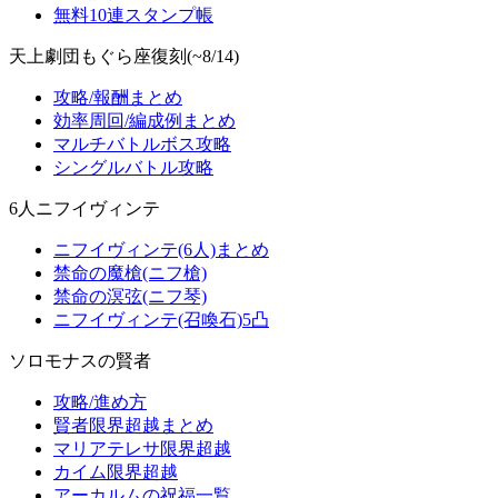
無料10連スタンプ帳
天上劇団もぐら座復刻(~8/14)
攻略/報酬まとめ
効率周回/編成例まとめ
マルチバトルボス攻略
シングルバトル攻略
6人ニフイヴィンテ
ニフイヴィンテ(6人)まとめ
禁命の魔槍(ニフ槍)
禁命の溟弦(ニフ琴)
ニフイヴィンテ(召喚石)5凸
ソロモナスの賢者
攻略/進め方
賢者限界超越まとめ
マリアテレサ限界超越
カイム限界超越
アーカルムの祝福一覧