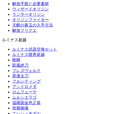
解放手順と必要素材
ウィザードオリジン
ランサーオリジン
オリジンファイター
天醒の蒼玉の入手方法
解放フリクエ
ルミナス超越
ルミナス武器交換セット
ルミナス限界超越
晩蝉
凱風絶刀
フレズヴェルク
黒漆太刀
フルンティング
アンドロメダ
ロムフェーヤ
ムルシエラゴ
温羅面金色之装
布都御魂
エレシュキガル