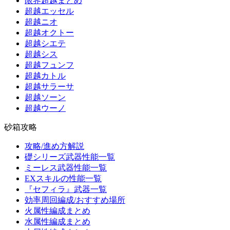
限界超越まとめ
超越エッセル
超越ニオ
超越オクトー
超越シエテ
超越シス
超越フュンフ
超越カトル
超越サラーサ
超越ソーン
超越ウーノ
砂箱攻略
攻略/進め方解説
礎シリーズ武器性能一覧
ミーレス武器性能一覧
EXスキルの性能一覧
『セフィラ』武器一覧
効率周回編成/おすすめ場所
火属性編成まとめ
水属性編成まとめ