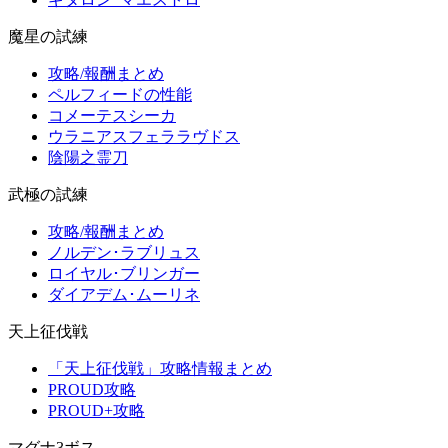
魔星の試練
攻略/報酬まとめ
ペルフィードの性能
コメーテスシーカ
ウラニアスフェララヴドス
陰陽之霊刀
武極の試練
攻略/報酬まとめ
ノルデン･ラブリュス
ロイヤル･ブリンガー
ダイアデム･ムーリネ
天上征伐戦
「天上征伐戦」攻略情報まとめ
PROUD攻略
PROUD+攻略
マグナ3ボス