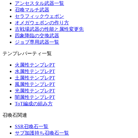
アンセスタル武器一覧
召喚マルチ武器
セラフィックウェポン
オメガウェポンの作り方
古戦場武器の性能と属性変更先
四象降臨の交換武器
ジョブ専用武器一覧
テンプレパーティ一覧
火属性テンプレPT
水属性テンプレPT
土属性テンプレPT
風属性テンプレPT
光属性テンプレPT
闇属性テンプレPT
ToT編成の組み方
召喚石関連
SSR召喚石一覧
サブ加護持ち召喚石一覧