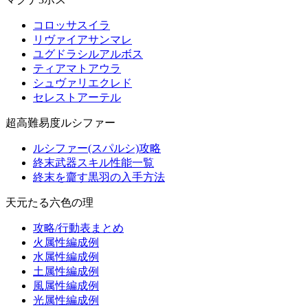
コロッサスイラ
リヴァイアサンマレ
ユグドラシルアルボス
ティアマトアウラ
シュヴァリエクレド
セレストアーテル
超高難易度ルシファー
ルシファー(スパルシ)攻略
終末武器スキル性能一覧
終末を齎す黒羽の入手方法
天元たる六色の理
攻略/行動表まとめ
火属性編成例
水属性編成例
土属性編成例
風属性編成例
光属性編成例