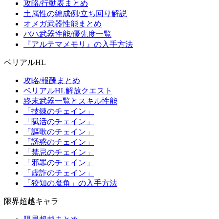
攻略/行動表まとめ
土属性の編成例/立ち回り解説
オメガ武器性能まとめ
バハ武器性能/優先度一覧
『アルテマメモリ』の入手方法
ベリアルHL
攻略/報酬まとめ
ベリアルHL解放クエスト
終末武器一覧とスキル性能
「技錬のチェイン」
「賦活のチェイン」
「謳歌のチェイン」
「誘惑のチェイン」
「禁忌のチェイン」
「邪罪のチェイン」
「虚詐のチェイン」
「狡知の魔角」の入手方法
限界超越キャラ