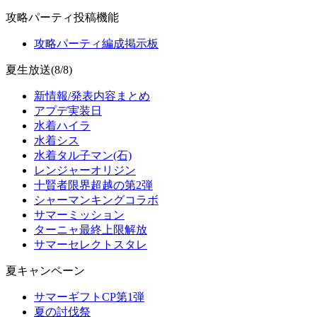
攻略パーティ投稿機能
攻略パーティ編成掲示板
夏生放送(8/8)
新情報/発表内容まとめ
アプデ実装日
水着ハイラ
水着シス
水着タル子マン(石)
レンジャーオリジン
十賢者限界超越の第2弾
シャーマンキングコラボ
サマーミッション
ターニャ最終上限解放
サマーセレクトスタレ
夏キャンペーン
サマーギフトCP第1弾
夏の討伐祭