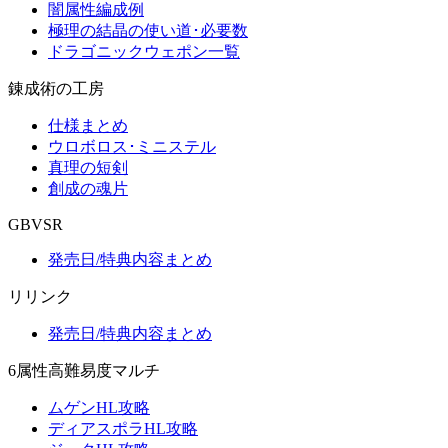
闇属性編成例
極理の結晶の使い道･必要数
ドラゴニックウェポン一覧
錬成術の工房
仕様まとめ
ウロボロス･ミニステル
真理の短剣
創成の魂片
GBVSR
発売日/特典内容まとめ
リリンク
発売日/特典内容まとめ
6属性高難易度マルチ
ムゲンHL攻略
ディアスポラHL攻略