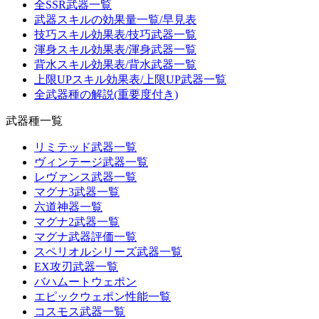
全SSR武器一覧
武器スキルの効果量一覧/早見表
技巧スキル効果表/技巧武器一覧
渾身スキル効果表/渾身武器一覧
背水スキル効果表/背水武器一覧
上限UPスキル効果表/上限UP武器一覧
全武器種の解説(重要度付き)
武器種一覧
リミテッド武器一覧
ヴィンテージ武器一覧
レヴァンス武器一覧
マグナ3武器一覧
六道神器一覧
マグナ2武器一覧
マグナ武器評価一覧
スペリオルシリーズ武器一覧
EX攻刃武器一覧
バハムートウェポン
エピックウェポン性能一覧
コスモス武器一覧