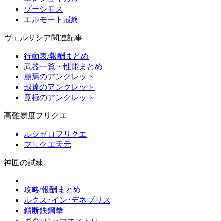
ゾーシモス
エルモート最終
ヴェルサシア関連記事
行動表/報酬まとめ
武器一覧・性能まとめ
崩焉のアンクレット
越達のアンクレット
竟極のアンクレット
高難易度フリクエ
ルシゼロフリクエ
フリクエ天元
神匠の試練
攻略/報酬まとめ
ルクス･イン･デネブリス
鎖断鉄鋼拳
ギタロン･マエストロ