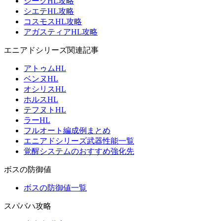
ジークHL攻略
シエテHL攻略
コスモスHL攻略
アガスティアHL攻略
エニアドシリーズ関連記事
アトゥムHL
ベンヌHL
オシリスHL
ホルスHL
テフヌトHL
ラーHL
フルオート編成例まとめ
エニアドシリーズ武器性能一覧
覚醒システムのおすすめ強化先
ボスの防御値
ボスの防御値一覧
スパバハ攻略