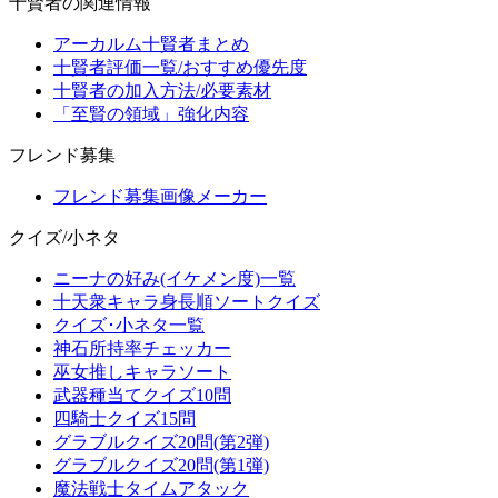
十賢者の関連情報
アーカルム十賢者まとめ
十賢者評価一覧/おすすめ優先度
十賢者の加入方法/必要素材
「至賢の領域」強化内容
フレンド募集
フレンド募集画像メーカー
クイズ/小ネタ
ニーナの好み(イケメン度)一覧
十天衆キャラ身長順ソートクイズ
クイズ･小ネタ一覧
神石所持率チェッカー
巫女推しキャラソート
武器種当てクイズ10問
四騎士クイズ15問
グラブルクイズ20問(第2弾)
グラブルクイズ20問(第1弾)
魔法戦士タイムアタック