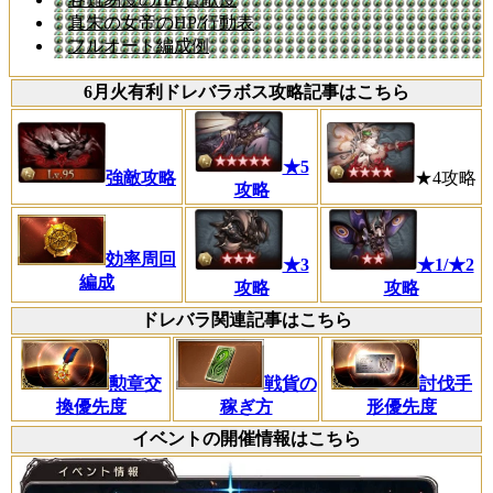
真朱の女帝のHP/行動表
フルオート編成例
6月火有利ドレバラボス攻略記事はこちら
★5
強敵攻略
★4攻略
攻略
効率周回
★3
★1/★2
編成
攻略
攻略
ドレバラ関連記事はこちら
勲章交
戦貨の
討伐手
換優先度
稼ぎ方
形優先度
イベントの開催情報はこちら