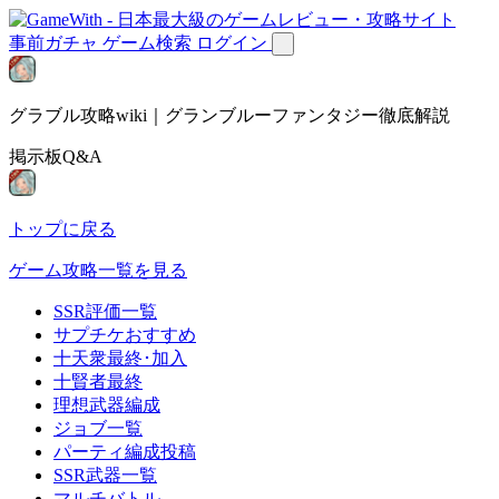
事前ガチャ
ゲーム検索
ログイン
グラブル攻略wiki｜グランブルーファンタジー徹底解説
掲示板Q&A
トップに戻る
ゲーム攻略一覧を見る
SSR評価一覧
サプチケおすすめ
十天衆最終･加入
十賢者最終
理想武器編成
ジョブ一覧
パーティ編成投稿
SSR武器一覧
マルチバトル