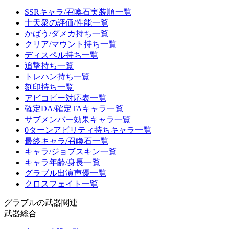
SSRキャラ/召喚石実装順一覧
十天衆の評価/性能一覧
かばう/ダメカ持ち一覧
クリア/マウント持ち一覧
ディスペル持ち一覧
追撃持ち一覧
トレハン持ち一覧
刻印持ち一覧
アビコピー対応表一覧
確定DA/確定TAキャラ一覧
サブメンバー効果キャラ一覧
0ターンアビリティ持ちキャラ一覧
最終キャラ/召喚石一覧
キャラ/ジョブスキン一覧
キャラ年齢/身長一覧
グラブル出演声優一覧
クロスフェイト一覧
グラブルの武器関連
武器総合