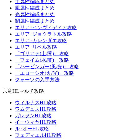
土属性編成まとめ
風属性編成まとめ
光属性編成まとめ
闇属性編成まとめ
エリア･インヴィディア攻略
エリア･ジョクラトル攻略
エリア･カレンダエ攻略
エリア･リベル攻略
「ゴリアテ(土/闇)」攻略
「フェイム(水/闇)」攻略
「ハービンガー(風/光)」攻略
「エローシオ(火/光)」攻略
クォーツの入手方法
六竜HLマルチ攻略
ウィルナスHL攻略
ワムデュスHL攻略
ガレヲンHL攻略
イーウィヤHL攻略
ル･オーHL攻略
フェディエルHL攻略