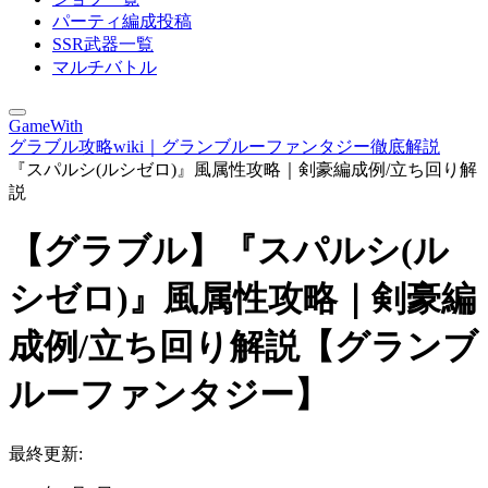
パーティ編成投稿
SSR武器一覧
マルチバトル
GameWith
グラブル攻略wiki｜グランブルーファンタジー徹底解説
『スパルシ(ルシゼロ)』風属性攻略｜剣豪編成例/立ち回り解
説
【グラブル】『スパルシ(ル
シゼロ)』風属性攻略｜剣豪編
成例/立ち回り解説【グランブ
ルーファンタジー】
最終更新: