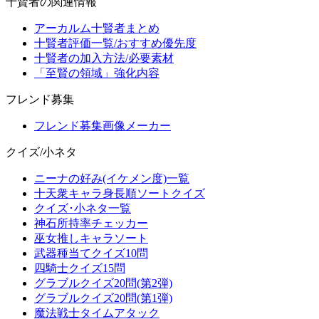
十賢者の関連情報
アーカルム十賢者まとめ
十賢者評価一覧/おすすめ優先度
十賢者の加入方法/必要素材
「至賢の領域」強化内容
フレンド募集
フレンド募集画像メーカー
クイズ/小ネタ
ニーナの好み(イケメン度)一覧
十天衆キャラ身長順ソートクイズ
クイズ･小ネタ一覧
神石所持率チェッカー
巫女推しキャラソート
武器種当てクイズ10問
四騎士クイズ15問
グラブルクイズ20問(第2弾)
グラブルクイズ20問(第1弾)
魔法戦士タイムアタック