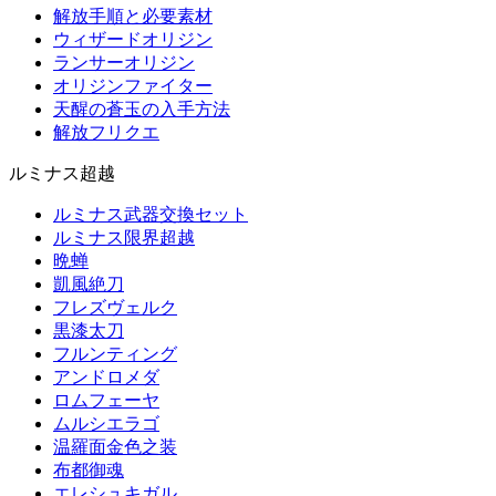
解放手順と必要素材
ウィザードオリジン
ランサーオリジン
オリジンファイター
天醒の蒼玉の入手方法
解放フリクエ
ルミナス超越
ルミナス武器交換セット
ルミナス限界超越
晩蝉
凱風絶刀
フレズヴェルク
黒漆太刀
フルンティング
アンドロメダ
ロムフェーヤ
ムルシエラゴ
温羅面金色之装
布都御魂
エレシュキガル