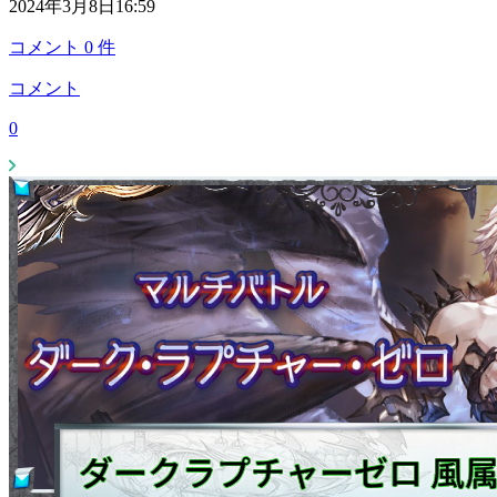
2024年3月8日16:59
コメント
0
件
コメント
0