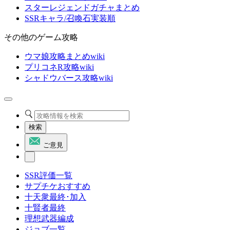
スターレジェンドガチャまとめ
SSRキャラ/召喚石実装順
その他のゲーム攻略
ウマ娘攻略まとめwiki
プリコネR攻略wiki
シャドウバース攻略wiki
検索
ご意見
SSR評価一覧
サプチケおすすめ
十天衆最終･加入
十賢者最終
理想武器編成
ジョブ一覧