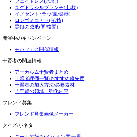
フェイトレス(水/剣)
ユグドラシルブランチ(土/杖)
イノセント･ラヴ(風/楽器)
ロンゴミニアド(光/槍)
黒銀の滅爪(闇/格闘)
開催中のキャンペーン
モバフェス開催情報
十賢者の関連情報
アーカルム十賢者まとめ
十賢者評価一覧/おすすめ優先度
十賢者の加入方法/必要素材
「至賢の領域」強化内容
フレンド募集
フレンド募集画像メーカー
クイズ/小ネタ
ニーナの好み(イケメン度)一覧