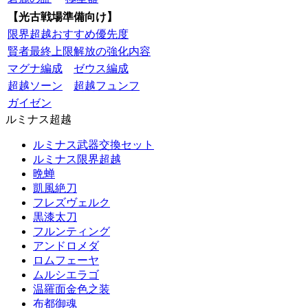
【光古戦場準備向け】
限界超越おすすめ優先度
賢者最終上限解放の強化内容
マグナ編成
ゼウス編成
超越ソーン
超越フュンフ
ガイゼン
ルミナス超越
ルミナス武器交換セット
ルミナス限界超越
晩蝉
凱風絶刀
フレズヴェルク
黒漆太刀
フルンティング
アンドロメダ
ロムフェーヤ
ムルシエラゴ
温羅面金色之装
布都御魂