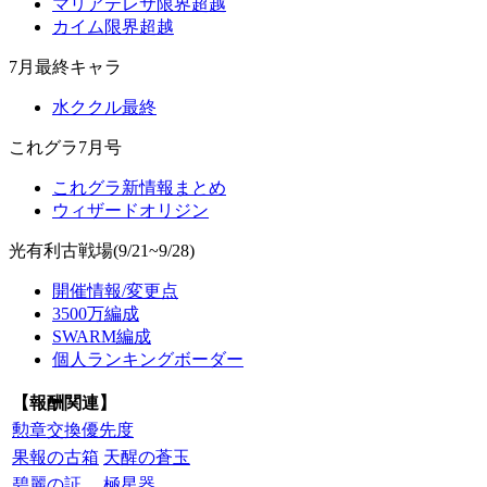
マリアテレサ限界超越
カイム限界超越
7月最終キャラ
水ククル最終
これグラ7月号
これグラ新情報まとめ
ウィザードオリジン
光有利古戦場(9/21~9/28)
開催情報/変更点
3500万編成
SWARM編成
個人ランキングボーダー
【報酬関連】
勲章交換優先度
果報の古箱
天醒の蒼玉
碧麗の証
極星器