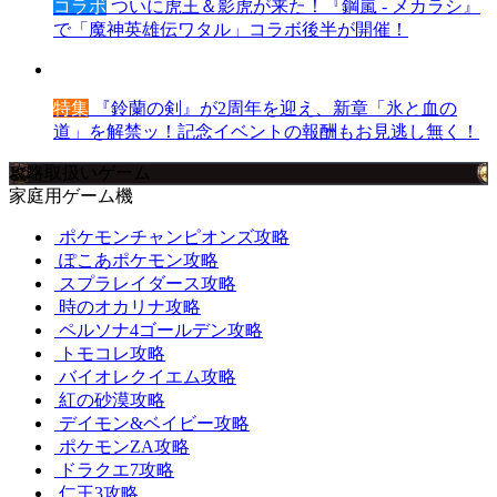
コラボ
ついに虎王＆影虎が来た！『鋼嵐 - メカラシ』
で「魔神英雄伝ワタル」コラボ後半が開催！
特集
『鈴蘭の剣』が2周年を迎え、新章「氷と血の
道」を解禁ッ！記念イベントの報酬もお見逃し無く！
攻略取扱いゲーム
家庭用ゲーム機
ポケモンチャンピオンズ攻略
ぽこあポケモン攻略
スプラレイダース攻略
時のオカリナ攻略
ペルソナ4ゴールデン攻略
トモコレ攻略
バイオレクイエム攻略
紅の砂漠攻略
デイモン&ベイビー攻略
ポケモンZA攻略
ドラクエ7攻略
仁王3攻略