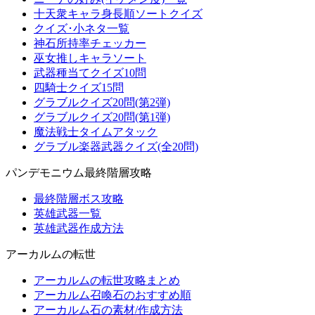
十天衆キャラ身長順ソートクイズ
クイズ･小ネタ一覧
神石所持率チェッカー
巫女推しキャラソート
武器種当てクイズ10問
四騎士クイズ15問
グラブルクイズ20問(第2弾)
グラブルクイズ20問(第1弾)
魔法戦士タイムアタック
グラブル楽器武器クイズ(全20問)
パンデモニウム最終階層攻略
最終階層ボス攻略
英雄武器一覧
英雄武器作成方法
アーカルムの転世
アーカルムの転世攻略まとめ
アーカルム召喚石のおすすめ順
アーカルム石の素材/作成方法