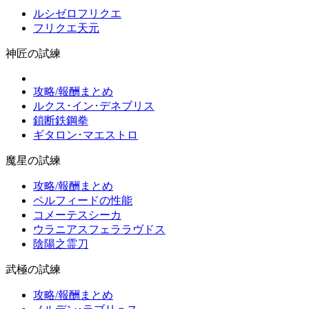
ルシゼロフリクエ
フリクエ天元
神匠の試練
攻略/報酬まとめ
ルクス･イン･デネブリス
鎖断鉄鋼拳
ギタロン･マエストロ
魔星の試練
攻略/報酬まとめ
ペルフィードの性能
コメーテスシーカ
ウラニアスフェララヴドス
陰陽之霊刀
武極の試練
攻略/報酬まとめ