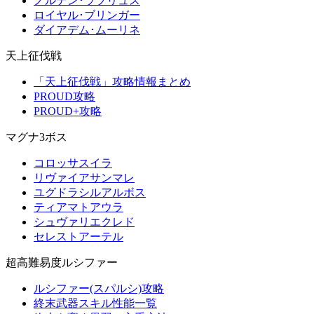
ノルデン･ラブリュス
ロイヤル･ブリンガー
ダイアデム･ムーリネ
天上征伐戦
「天上征伐戦」攻略情報まとめ
PROUD攻略
PROUD+攻略
マグナ3ボス
コロッサスイラ
リヴァイアサンマレ
ユグドラシルアルボス
ティアマトアウラ
シュヴァリエクレド
セレストアーテル
超高難易度ルシファー
ルシファー(スパルシ)攻略
終末武器スキル性能一覧