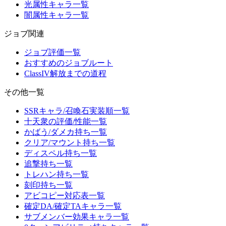
光属性キャラ一覧
闇属性キャラ一覧
ジョブ関連
ジョブ評価一覧
おすすめのジョブルート
ClassIV解放までの道程
その他一覧
SSRキャラ/召喚石実装順一覧
十天衆の評価/性能一覧
かばう/ダメカ持ち一覧
クリア/マウント持ち一覧
ディスペル持ち一覧
追撃持ち一覧
トレハン持ち一覧
刻印持ち一覧
アビコピー対応表一覧
確定DA/確定TAキャラ一覧
サブメンバー効果キャラ一覧