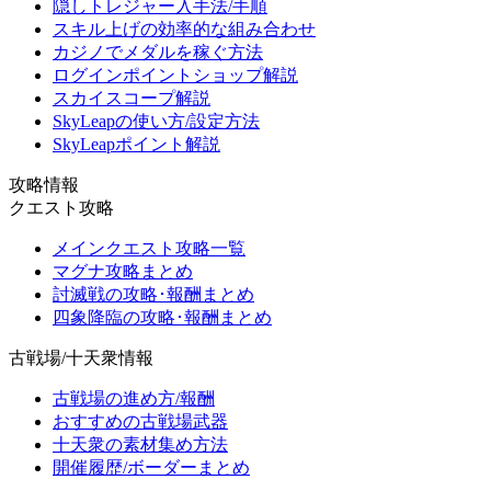
隠しトレジャー入手法/手順
スキル上げの効率的な組み合わせ
カジノでメダルを稼ぐ方法
ログインポイントショップ解説
スカイスコープ解説
SkyLeapの使い方/設定方法
SkyLeapポイント解説
攻略情報
クエスト攻略
メインクエスト攻略一覧
マグナ攻略まとめ
討滅戦の攻略･報酬まとめ
四象降臨の攻略･報酬まとめ
古戦場/十天衆情報
古戦場の進め方/報酬
おすすめの古戦場武器
十天衆の素材集め方法
開催履歴/ボーダーまとめ