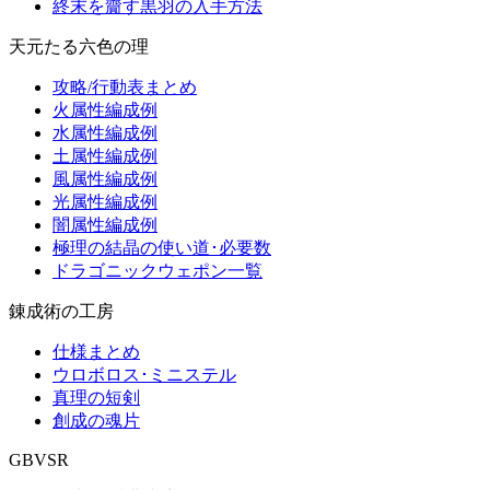
終末を齎す黒羽の入手方法
天元たる六色の理
攻略/行動表まとめ
火属性編成例
水属性編成例
土属性編成例
風属性編成例
光属性編成例
闇属性編成例
極理の結晶の使い道･必要数
ドラゴニックウェポン一覧
錬成術の工房
仕様まとめ
ウロボロス･ミニステル
真理の短剣
創成の魂片
GBVSR