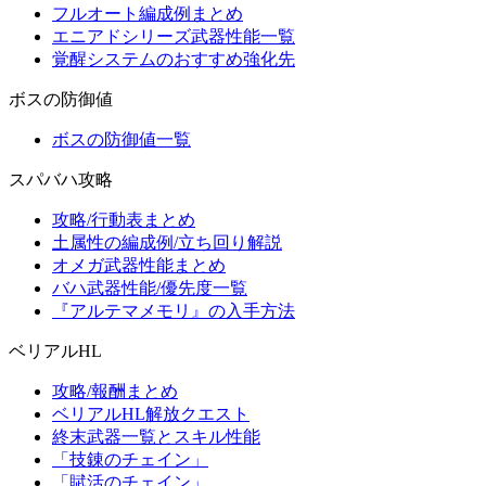
フルオート編成例まとめ
エニアドシリーズ武器性能一覧
覚醒システムのおすすめ強化先
ボスの防御値
ボスの防御値一覧
スパバハ攻略
攻略/行動表まとめ
土属性の編成例/立ち回り解説
オメガ武器性能まとめ
バハ武器性能/優先度一覧
『アルテマメモリ』の入手方法
ベリアルHL
攻略/報酬まとめ
ベリアルHL解放クエスト
終末武器一覧とスキル性能
「技錬のチェイン」
「賦活のチェイン」