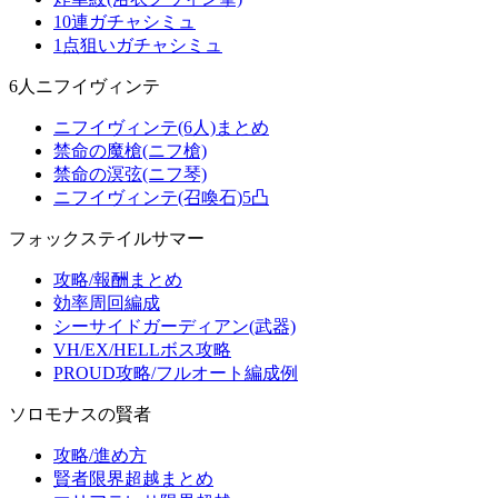
10連ガチャシミュ
1点狙いガチャシミュ
6人ニフイヴィンテ
ニフイヴィンテ(6人)まとめ
禁命の魔槍(ニフ槍)
禁命の溟弦(ニフ琴)
ニフイヴィンテ(召喚石)5凸
フォックステイルサマー
攻略/報酬まとめ
効率周回編成
シーサイドガーディアン(武器)
VH/EX/HELLボス攻略
PROUD攻略/フルオート編成例
ソロモナスの賢者
攻略/進め方
賢者限界超越まとめ