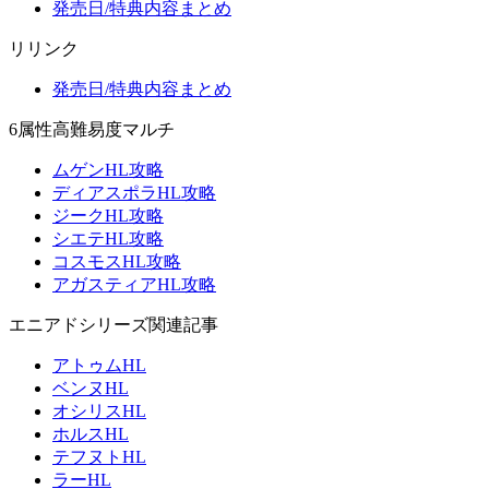
発売日/特典内容まとめ
リリンク
発売日/特典内容まとめ
6属性高難易度マルチ
ムゲンHL攻略
ディアスポラHL攻略
ジークHL攻略
シエテHL攻略
コスモスHL攻略
アガスティアHL攻略
エニアドシリーズ関連記事
アトゥムHL
ベンヌHL
オシリスHL
ホルスHL
テフヌトHL
ラーHL