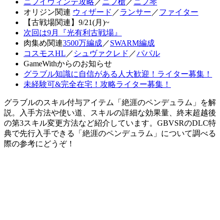
ニフイヴィンテ攻略
／
ニフ槍
／
ニフ琴
オリジン関連
ウィザード
／
ランサー
／
ファイター
【古戦場関連】9/21(月)~
次回は9月『光有利古戦場』
肉集め関連
3500万編成
／
SWARM編成
コスモスHL
／
シュヴァクレド
／
パパル
GameWithからのお知らせ
グラブル知識に自信がある人大歓迎！ライター募集！
未経験可&完全在宅！攻略ライター募集！
グラブルのスキル付与アイテム「絶涯のペンデュラム」を解
説。入手方法や使い道、スキルの詳細な効果量、終末超越後
の第3スキル変更方法など紹介しています。GBVSRのDLC特
典で先行入手できる「絶涯のペンデュラム」について調べる
際の参考にどうぞ！