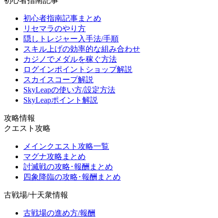
初心者指南記事
初心者指南記事まとめ
リセマラのやり方
隠しトレジャー入手法/手順
スキル上げの効率的な組み合わせ
カジノでメダルを稼ぐ方法
ログインポイントショップ解説
スカイスコープ解説
SkyLeapの使い方/設定方法
SkyLeapポイント解説
攻略情報
クエスト攻略
メインクエスト攻略一覧
マグナ攻略まとめ
討滅戦の攻略･報酬まとめ
四象降臨の攻略･報酬まとめ
古戦場/十天衆情報
古戦場の進め方/報酬