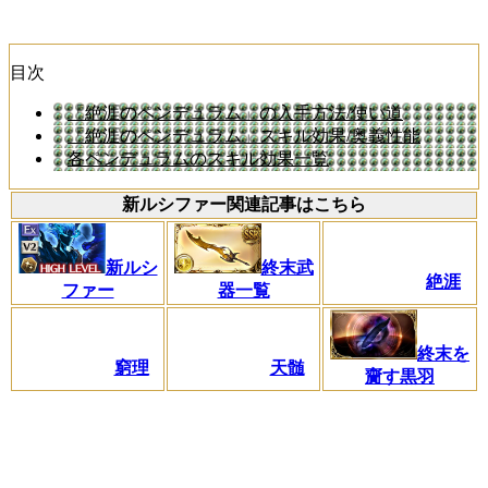
目次
「絶涯のペンデュラム」の入手方法/使い道
「絶涯のペンデュラム」スキル効果/奥義性能
各ペンデュラムのスキル効果一覧
新ルシファー関連記事はこちら
新ルシ
終末武
絶涯
ファー
器一覧
終末を
窮理
天髄
齎す黒羽