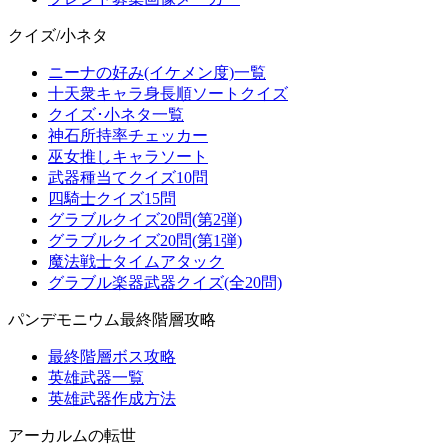
クイズ/小ネタ
ニーナの好み(イケメン度)一覧
十天衆キャラ身長順ソートクイズ
クイズ･小ネタ一覧
神石所持率チェッカー
巫女推しキャラソート
武器種当てクイズ10問
四騎士クイズ15問
グラブルクイズ20問(第2弾)
グラブルクイズ20問(第1弾)
魔法戦士タイムアタック
グラブル楽器武器クイズ(全20問)
パンデモニウム最終階層攻略
最終階層ボス攻略
英雄武器一覧
英雄武器作成方法
アーカルムの転世