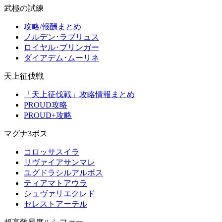
武極の試練
攻略/報酬まとめ
ノルデン･ラブリュス
ロイヤル･ブリンガー
ダイアデム･ムーリネ
天上征伐戦
「天上征伐戦」攻略情報まとめ
PROUD攻略
PROUD+攻略
マグナ3ボス
コロッサスイラ
リヴァイアサンマレ
ユグドラシルアルボス
ティアマトアウラ
シュヴァリエクレド
セレストアーテル