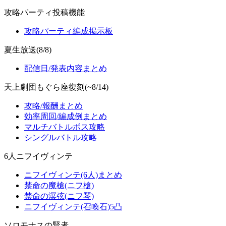
攻略パーティ投稿機能
攻略パーティ編成掲示板
夏生放送(8/8)
配信日/発表内容まとめ
天上劇団もぐら座復刻(~8/14)
攻略/報酬まとめ
効率周回/編成例まとめ
マルチバトルボス攻略
シングルバトル攻略
6人ニフイヴィンテ
ニフイヴィンテ(6人)まとめ
禁命の魔槍(ニフ槍)
禁命の溟弦(ニフ琴)
ニフイヴィンテ(召喚石)5凸
ソロモナスの賢者