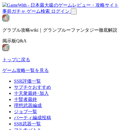
事前ガチャ
ゲーム検索
ログイン
グラブル攻略wiki｜グランブルーファンタジー徹底解説
掲示板Q&A
トップに戻る
ゲーム攻略一覧を見る
SSR評価一覧
サプチケおすすめ
十天衆最終･加入
十賢者最終
理想武器編成
ジョブ一覧
パーティ編成投稿
SSR武器一覧
マルチバトル