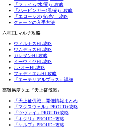
「フェイム(水/闇)」攻略
「ハービンガー(風/光)」攻略
「エローシオ(火/光)」攻略
クォーツの入手方法
六竜HLマルチ攻略
ウィルナスHL攻略
ワムデュスHL攻略
ガレヲンHL攻略
イーウィヤHL攻略
ル･オーHL攻略
フェディエルHL攻略
『エーテリアルプラス』詳細
高難易度クエ『天上征伐戦』
「天上征伐戦」開催情報まとめ
『マクスウェル』PROUD+攻略
『ツヴァイ』PROUD+攻略
『キクリ』PROUD+攻略
『ケルブ』PROUD+攻略