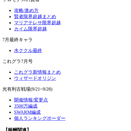
攻略/進め方
賢者限界超越まとめ
マリアテレサ限界超越
カイム限界超越
7月最終キャラ
水ククル最終
これグラ7月号
これグラ新情報まとめ
ウィザードオリジン
光有利古戦場(9/21~9/28)
開催情報/変更点
3500万編成
SWARM編成
個人ランキングボーダー
【報酬関連】