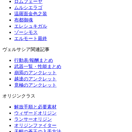
ロムフェーヤ
ムルシエラゴ
温羅面金色之装
布都御魂
エレシュキガル
ゾーシモス
エルモート最終
ヴェルサシア関連記事
行動表/報酬まとめ
武器一覧・性能まとめ
崩焉のアンクレット
越達のアンクレット
竟極のアンクレット
オリジンクラス
解放手順と必要素材
ウィザードオリジン
ランサーオリジン
オリジンファイター
天醒の蒼玉の入手方法