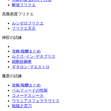
解放フリクエ
高難易度フリクエ
ルシゼロフリクエ
フリクエ天元
神匠の試練
攻略/報酬まとめ
ルクス･イン･デネブリス
鎖断鉄鋼拳
ギタロン･マエストロ
魔星の試練
攻略/報酬まとめ
ペルフィードの性能
コメーテスシーカ
ウラニアスフェララヴドス
陰陽之霊刀