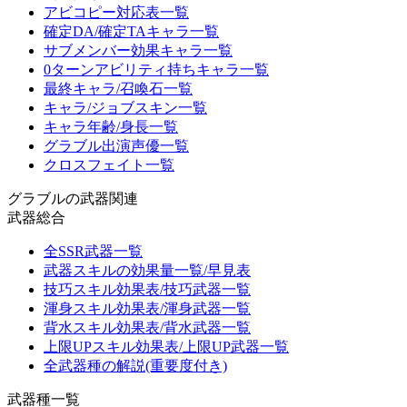
アビコピー対応表一覧
確定DA/確定TAキャラ一覧
サブメンバー効果キャラ一覧
0ターンアビリティ持ちキャラ一覧
最終キャラ/召喚石一覧
キャラ/ジョブスキン一覧
キャラ年齢/身長一覧
グラブル出演声優一覧
クロスフェイト一覧
グラブルの武器関連
武器総合
全SSR武器一覧
武器スキルの効果量一覧/早見表
技巧スキル効果表/技巧武器一覧
渾身スキル効果表/渾身武器一覧
背水スキル効果表/背水武器一覧
上限UPスキル効果表/上限UP武器一覧
全武器種の解説(重要度付き)
武器種一覧