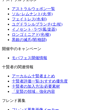
アストラルウェポン一覧
ソル･レムナント(火/斧)
フェイトレス(水/剣)
ユグドラシルブランチ(土/杖)
イノセント･ラヴ(風/楽器)
ロンゴミニアド(光/槍)
黒銀の滅爪(闇/格闘)
開催中のキャンペーン
モバフェス開催情報
十賢者の関連情報
アーカルム十賢者まとめ
十賢者評価一覧/おすすめ優先度
十賢者の加入方法/必要素材
「至賢の領域」強化内容
フレンド募集
フレンド募集画像メーカー