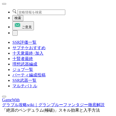
検索
ご意見
SSR評価一覧
サプチケおすすめ
十天衆最終･加入
十賢者最終
理想武器編成
ジョブ一覧
パーティ編成投稿
SSR武器一覧
マルチバトル
GameWith
グラブル攻略wiki｜グランブルーファンタジー徹底解説
「絶涯のペンデュラム(極破)」スキル効果と入手方法