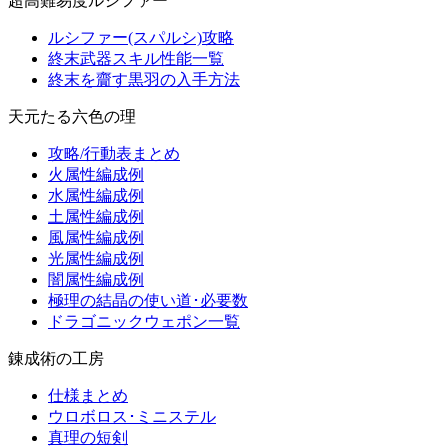
超高難易度ルシファー
ルシファー(スパルシ)攻略
終末武器スキル性能一覧
終末を齎す黒羽の入手方法
天元たる六色の理
攻略/行動表まとめ
火属性編成例
水属性編成例
土属性編成例
風属性編成例
光属性編成例
闇属性編成例
極理の結晶の使い道･必要数
ドラゴニックウェポン一覧
錬成術の工房
仕様まとめ
ウロボロス･ミニステル
真理の短剣