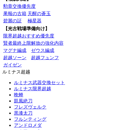
勲章交換優先度
果報の古箱
天醒の蒼玉
碧麗の証
極星器
【光古戦場準備向け】
限界超越おすすめ優先度
賢者最終上限解放の強化内容
マグナ編成
ゼウス編成
超越ソーン
超越フュンフ
ガイゼン
ルミナス超越
ルミナス武器交換セット
ルミナス限界超越
晩蝉
凱風絶刀
フレズヴェルク
黒漆太刀
フルンティング
アンドロメダ