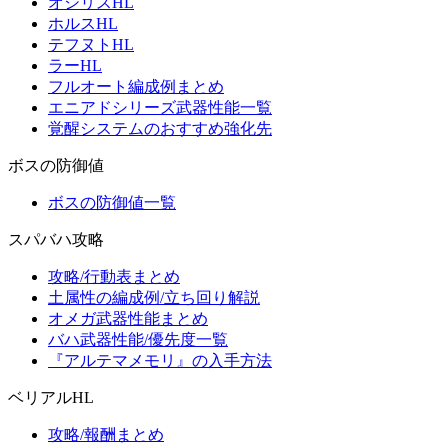
オシリスHL
ホルスHL
テフヌトHL
ラーHL
フルオート編成例まとめ
エニアドシリーズ武器性能一覧
覚醒システムのおすすめ強化先
ボスの防御値
ボスの防御値一覧
スパバハ攻略
攻略/行動表まとめ
土属性の編成例/立ち回り解説
オメガ武器性能まとめ
バハ武器性能/優先度一覧
『アルテマメモリ』の入手方法
ベリアルHL
攻略/報酬まとめ