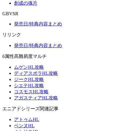
創成の魂片
GBVSR
発売日/特典内容まとめ
リリンク
発売日/特典内容まとめ
6属性高難易度マルチ
ムゲンHL攻略
ディアスポラHL攻略
ジークHL攻略
シエテHL攻略
コスモスHL攻略
アガスティアHL攻略
エニアドシリーズ関連記事
アトゥムHL
ベンヌHL