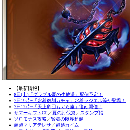
【最新情報】
8日(土)「グラブル夏の生放送」配信予定！
7日19時~「水着復刻ガチャ」水着ラジエル等が登場！
7日17時~「天上劇団もぐら座」復刻開催！
サマーギフトCP
／
夏の討伐祭
／
スタンプ帳
ソロモナス攻略
／
賢者の限界超越
超越マリアテレサ
／
超越カイム