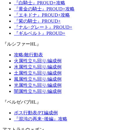
『白騎士』PROUD+攻略
『黄金の騎士』PROUD+攻略
『エキドナ』PROUD+攻略
『紫の騎士』PROUD+
『ナル･グレート』PROUD+
『ギルベルト』PROUD+
『ルシファーHL』
攻略/敵行動表
火属性立ち回り/編成例
水属性立ち回り/編成例
土属性立ち回り/編成例
風属性立ち回り/編成例
光属性立ち回り/編成例
闇属性立ち回り/編成例
『ベルゼバブHL』
ボス行動表/PT編成例
『混沌の再来･後編』攻略
アストラルウェポン