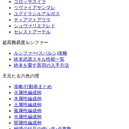
コロッサスイラ
リヴァイアサンマレ
ユグドラシルアルボス
ティアマトアウラ
シュヴァリエクレド
セレストアーテル
超高難易度ルシファー
ルシファー(スパルシ)攻略
終末武器スキル性能一覧
終末を齎す黒羽の入手方法
天元たる六色の理
攻略/行動表まとめ
火属性編成例
水属性編成例
土属性編成例
風属性編成例
光属性編成例
闇属性編成例
極理の結晶の使い道･必要数