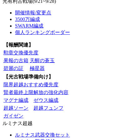
光有利古戦場(9/21~9/28)
開催情報/変更点
3500万編成
SWARM編成
個人ランキングボーダー
【報酬関連】
勲章交換優先度
果報の古箱
天醒の蒼玉
碧麗の証
極星器
【光古戦場準備向け】
限界超越おすすめ優先度
賢者最終上限解放の強化内容
マグナ編成
ゼウス編成
超越ソーン
超越フュンフ
ガイゼン
ルミナス超越
ルミナス武器交換セット