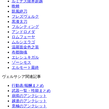
ルミナス限界超越
晩蝉
凱風絶刀
フレズヴェルク
黒漆太刀
フルンティング
アンドロメダ
ロムフェーヤ
ムルシエラゴ
温羅面金色之装
布都御魂
エレシュキガル
ゾーシモス
エルモート最終
ヴェルサシア関連記事
行動表/報酬まとめ
武器一覧・性能まとめ
崩焉のアンクレット
越達のアンクレット
竟極のアンクレット