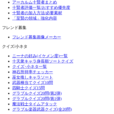
アーカルム十賢者まとめ
十賢者評価一覧/おすすめ優先度
十賢者の加入方法/必要素材
「至賢の領域」強化内容
フレンド募集
フレンド募集画像メーカー
クイズ/小ネタ
ニーナの好み(イケメン度)一覧
十天衆キャラ身長順ソートクイズ
クイズ･小ネタ一覧
神石所持率チェッカー
巫女推しキャラソート
武器種当てクイズ10問
四騎士クイズ15問
グラブルクイズ20問(第2弾)
グラブルクイズ20問(第1弾)
魔法戦士タイムアタック
グラブル楽器武器クイズ(全20問)