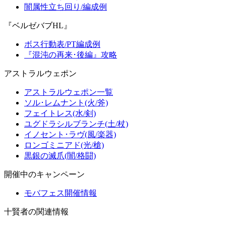
闇属性立ち回り/編成例
『ベルゼバブHL』
ボス行動表/PT編成例
『混沌の再来･後編』攻略
アストラルウェポン
アストラルウェポン一覧
ソル･レムナント(火/斧)
フェイトレス(水/剣)
ユグドラシルブランチ(土/杖)
イノセント･ラヴ(風/楽器)
ロンゴミニアド(光/槍)
黒銀の滅爪(闇/格闘)
開催中のキャンペーン
モバフェス開催情報
十賢者の関連情報