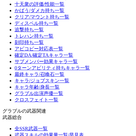
十天衆の評価/性能一覧
かばう/ダメカ持ち一覧
クリア/マウント持ち一覧
ディスペル持ち一覧
追撃持ち一覧
トレハン持ち一覧
刻印持ち一覧
アビコピー対応表一覧
確定DA/確定TAキャラ一覧
サブメンバー効果キャラ一覧
0ターンアビリティ持ちキャラ一覧
最終キャラ/召喚石一覧
キャラ/ジョブスキン一覧
キャラ年齢/身長一覧
グラブル出演声優一覧
クロスフェイト一覧
グラブルの武器関連
武器総合
全SSR武器一覧
武器スキルの効果量一覧/早見表