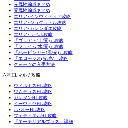
光属性編成まとめ
闇属性編成まとめ
エリア･インヴィディア攻略
エリア･ジョクラトル攻略
エリア･カレンダエ攻略
エリア･リベル攻略
「ゴリアテ(土/闇)」攻略
「フェイム(水/闇)」攻略
「ハービンガー(風/光)」攻略
「エローシオ(火/光)」攻略
クォーツの入手方法
六竜HLマルチ攻略
ウィルナスHL攻略
ワムデュスHL攻略
ガレヲンHL攻略
イーウィヤHL攻略
ル･オーHL攻略
フェディエルHL攻略
『エーテリアルプラス』詳細