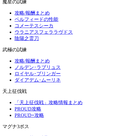
魔星の試練
攻略/報酬まとめ
ペルフィードの性能
コメーテスシーカ
ウラニアスフェララヴドス
陰陽之霊刀
武極の試練
攻略/報酬まとめ
ノルデン･ラブリュス
ロイヤル･ブリンガー
ダイアデム･ムーリネ
天上征伐戦
「天上征伐戦」攻略情報まとめ
PROUD攻略
PROUD+攻略
マグナ3ボス