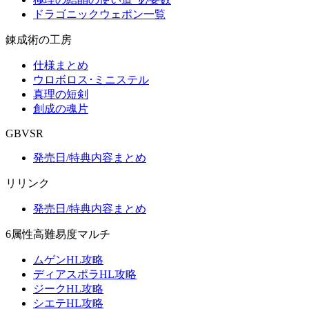
ドラゴニックウェポン一覧
錬成術の工房
仕様まとめ
ウロボロス･ミニステル
真理の短剣
創成の魂片
GBVSR
発売日/特典内容まとめ
リリンク
発売日/特典内容まとめ
6属性高難易度マルチ
ムゲンHL攻略
ディアスポラHL攻略
ジークHL攻略
シエテHL攻略