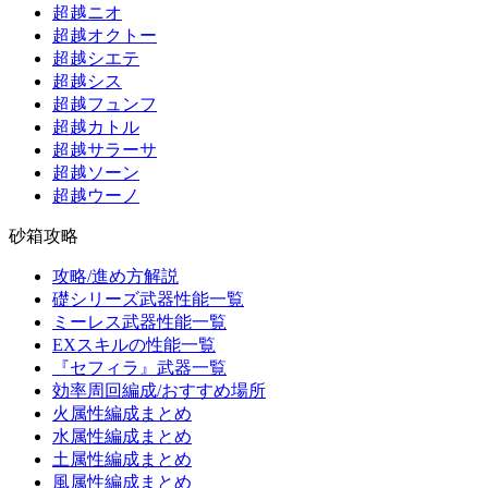
超越ニオ
超越オクトー
超越シエテ
超越シス
超越フュンフ
超越カトル
超越サラーサ
超越ソーン
超越ウーノ
砂箱攻略
攻略/進め方解説
礎シリーズ武器性能一覧
ミーレス武器性能一覧
EXスキルの性能一覧
『セフィラ』武器一覧
効率周回編成/おすすめ場所
火属性編成まとめ
水属性編成まとめ
土属性編成まとめ
風属性編成まとめ