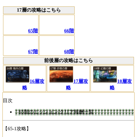
17層の攻略はこちら
65階
66階
67階
68階
前後層の攻略はこちら
16層攻
17層攻
18層攻
略
略
略
目次
65階のミッション/クリア報酬一覧
【65-1攻略】