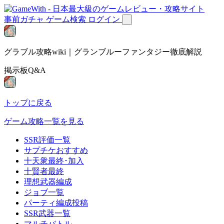
事前ガチャ
ゲーム検索
ログイン
グラブル攻略wiki｜グランブルーファンタジー徹底解説
掲示板Q&A
トップに戻る
ゲーム攻略一覧を見る
SSR評価一覧
サプチケおすすめ
十天衆最終･加入
十賢者最終
理想武器編成
ジョブ一覧
パーティ編成投稿
SSR武器一覧
マルチバトル