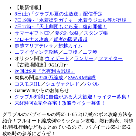
【最新情報】
8日(土)「グラブル夏の生放送」配信予定！
7日19時~「水着復刻ガチャ」水着ラジエル等が登場！
7日17時~「天上劇団もぐら座」復刻開催！
サマーギフトCP
／
夏の討伐祭
／
スタンプ帳
ソロモナス攻略
／
賢者の限界超越
超越マリアテレサ
／
超越カイム
ニフイヴィンテ攻略
／
ニフ槍
／
ニフ琴
オリジン関連
ウィザード
／
ランサー
／
ファイター
【古戦場関連】9/21(月)~
次回は9月『光有利古戦場』
肉集め関連
3500万編成
／
SWARM編成
コスモスHL
／
シュヴァクレド
／
パパル
GameWithからのお知らせ
グラブル知識に自信がある人大歓迎！ライター募集！
未経験可&完全在宅！攻略ライター募集！
グラブルのバブイールの塔65-1･65-2(17層)のボス攻略方法を
紹介！フルオート編成例やミッション攻略。敵行動表、特殊
技/特殊行動などもまとめているので、バブイール65-1･65-2
攻略時の参考にどうぞ！