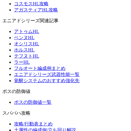
コスモスHL攻略
アガスティアHL攻略
エニアドシリーズ関連記事
アトゥムHL
ベンヌHL
オシリスHL
ホルスHL
テフヌトHL
ラーHL
フルオート編成例まとめ
エニアドシリーズ武器性能一覧
覚醒システムのおすすめ強化先
ボスの防御値
ボスの防御値一覧
スパバハ攻略
攻略/行動表まとめ
土属性の編成例/立ち回り解説