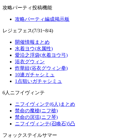
攻略パーティ投稿機能
攻略パーティ編成掲示板
レジェフェス(7/31~8/4)
開催情報まとめ
水着ヨウ(水属性)
愛沿之浮袋(水着ヨウ弓)
浴衣グウィン
炸華紋(浴衣グウィン拳)
10連ガチャシミュ
1点狙いガチャシミュ
6人ニフイヴィンテ
ニフイヴィンテ(6人)まとめ
禁命の魔槍(ニフ槍)
禁命の溟弦(ニフ琴)
ニフイヴィンテ(召喚石)5凸
フォックステイルサマー