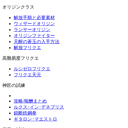
オリジンクラス
解放手順と必要素材
ウィザードオリジン
ランサーオリジン
オリジンファイター
天醒の蒼玉の入手方法
解放フリクエ
高難易度フリクエ
ルシゼロフリクエ
フリクエ天元
神匠の試練
攻略/報酬まとめ
ルクス･イン･デネブリス
鎖断鉄鋼拳
ギタロン･マエストロ