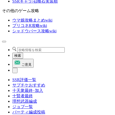
SSRキャラ/召喚石実装順
その他のゲーム攻略
ウマ娘攻略まとめwiki
プリコネR攻略wiki
シャドウバース攻略wiki
検索
ご意見
SSR評価一覧
サプチケおすすめ
十天衆最終･加入
十賢者最終
理想武器編成
ジョブ一覧
パーティ編成投稿