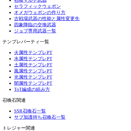
召喚マルチ武器
セラフィックウェポン
オメガウェポンの作り方
古戦場武器の性能と属性変更先
四象降臨の交換武器
ジョブ専用武器一覧
テンプレパーティ一覧
火属性テンプレPT
水属性テンプレPT
土属性テンプレPT
風属性テンプレPT
光属性テンプレPT
闇属性テンプレPT
ToT編成の組み方
召喚石関連
SSR召喚石一覧
サブ加護持ち召喚石一覧
トレジャー関連