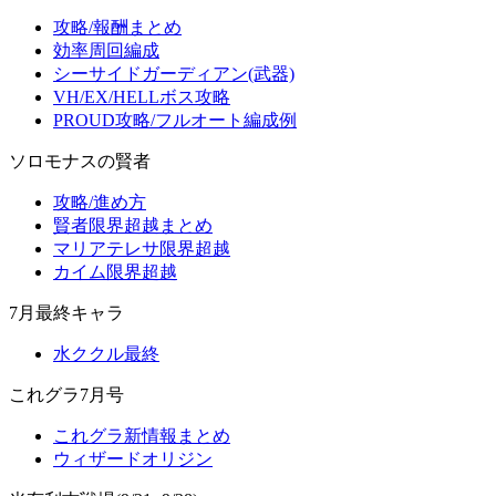
攻略/報酬まとめ
効率周回編成
シーサイドガーディアン(武器)
VH/EX/HELLボス攻略
PROUD攻略/フルオート編成例
ソロモナスの賢者
攻略/進め方
賢者限界超越まとめ
マリアテレサ限界超越
カイム限界超越
7月最終キャラ
水ククル最終
これグラ7月号
これグラ新情報まとめ
ウィザードオリジン