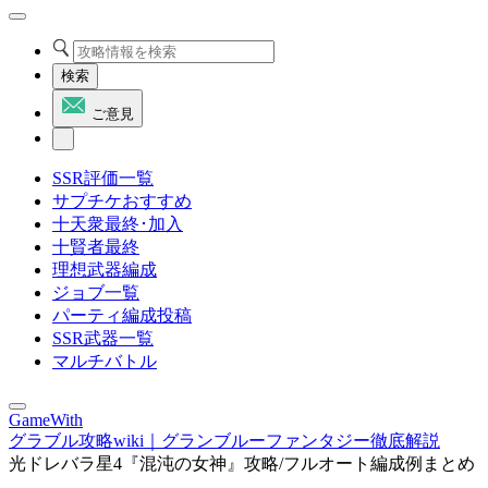
検索
ご意見
SSR評価一覧
サプチケおすすめ
十天衆最終･加入
十賢者最終
理想武器編成
ジョブ一覧
パーティ編成投稿
SSR武器一覧
マルチバトル
GameWith
グラブル攻略wiki｜グランブルーファンタジー徹底解説
光ドレバラ星4『混沌の女神』攻略/フルオート編成例まとめ