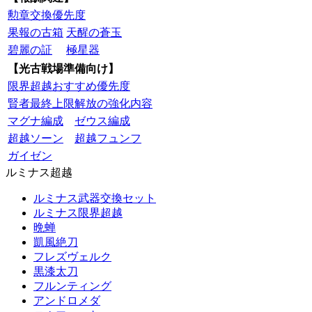
勲章交換優先度
果報の古箱
天醒の蒼玉
碧麗の証
極星器
【光古戦場準備向け】
限界超越おすすめ優先度
賢者最終上限解放の強化内容
マグナ編成
ゼウス編成
超越ソーン
超越フュンフ
ガイゼン
ルミナス超越
ルミナス武器交換セット
ルミナス限界超越
晩蝉
凱風絶刀
フレズヴェルク
黒漆太刀
フルンティング
アンドロメダ