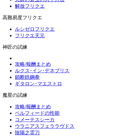
解放フリクエ
高難易度フリクエ
ルシゼロフリクエ
フリクエ天元
神匠の試練
攻略/報酬まとめ
ルクス･イン･デネブリス
鎖断鉄鋼拳
ギタロン･マエストロ
魔星の試練
攻略/報酬まとめ
ペルフィードの性能
コメーテスシーカ
ウラニアスフェララヴドス
陰陽之霊刀