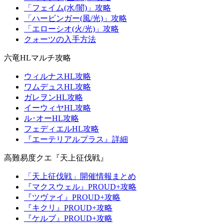
「フェイム(水/闇)」攻略
「ハービンガー(風/光)」攻略
「エローシオ(火/光)」攻略
クォーツの入手方法
六竜HLマルチ攻略
ウィルナスHL攻略
ワムデュスHL攻略
ガレヲンHL攻略
イーウィヤHL攻略
ル･オーHL攻略
フェディエルHL攻略
『エーテリアルプラス』詳細
高難易度クエ『天上征伐戦』
「天上征伐戦」開催情報まとめ
『マクスウェル』PROUD+攻略
『ツヴァイ』PROUD+攻略
『キクリ』PROUD+攻略
『ケルブ』PROUD+攻略