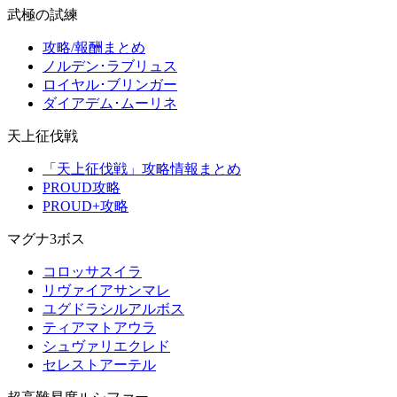
武極の試練
攻略/報酬まとめ
ノルデン･ラブリュス
ロイヤル･ブリンガー
ダイアデム･ムーリネ
天上征伐戦
「天上征伐戦」攻略情報まとめ
PROUD攻略
PROUD+攻略
マグナ3ボス
コロッサスイラ
リヴァイアサンマレ
ユグドラシルアルボス
ティアマトアウラ
シュヴァリエクレド
セレストアーテル