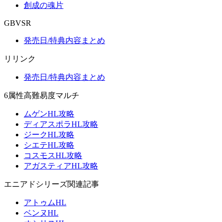
創成の魂片
GBVSR
発売日/特典内容まとめ
リリンク
発売日/特典内容まとめ
6属性高難易度マルチ
ムゲンHL攻略
ディアスポラHL攻略
ジークHL攻略
シエテHL攻略
コスモスHL攻略
アガスティアHL攻略
エニアドシリーズ関連記事
アトゥムHL
ベンヌHL