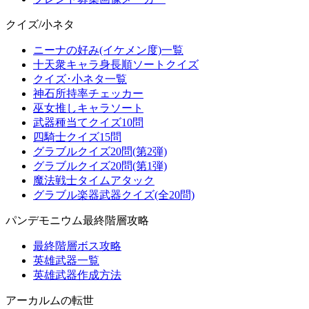
クイズ/小ネタ
ニーナの好み(イケメン度)一覧
十天衆キャラ身長順ソートクイズ
クイズ･小ネタ一覧
神石所持率チェッカー
巫女推しキャラソート
武器種当てクイズ10問
四騎士クイズ15問
グラブルクイズ20問(第2弾)
グラブルクイズ20問(第1弾)
魔法戦士タイムアタック
グラブル楽器武器クイズ(全20問)
パンデモニウム最終階層攻略
最終階層ボス攻略
英雄武器一覧
英雄武器作成方法
アーカルムの転世