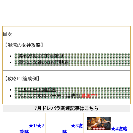
目次
【混沌の女神攻略】
各難易度のHP/貢献度
混沌の女神のHP/行動表
【攻略PT編成例】
フルオート編成例
みんなの攻略パーティ編成例
募集中!!
7月ドレバラ関連記事はこちら
★1/★2
★3攻
★4攻略
攻略
略