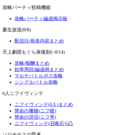
攻略パーティ投稿機能
攻略パーティ編成掲示板
夏生放送(8/8)
配信日/発表内容まとめ
天上劇団もぐら座復刻(~8/14)
攻略/報酬まとめ
効率周回/編成例まとめ
マルチバトルボス攻略
シングルバトル攻略
6人ニフイヴィンテ
ニフイヴィンテ(6人)まとめ
禁命の魔槍(ニフ槍)
禁命の溟弦(ニフ琴)
ニフイヴィンテ(召喚石)5凸
ソロモナスの賢者