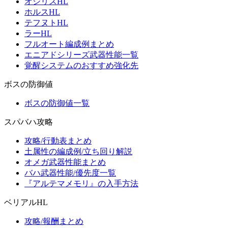
オシリスHL
ホルスHL
テフヌトHL
ラーHL
フルオート編成例まとめ
エニアドシリーズ武器性能一覧
覚醒システムのおすすめ強化先
ボスの防御値
ボスの防御値一覧
スパバハ攻略
攻略/行動表まとめ
土属性の編成例/立ち回り解説
オメガ武器性能まとめ
バハ武器性能/優先度一覧
『アルテマメモリ』の入手方法
ベリアルHL
攻略/報酬まとめ