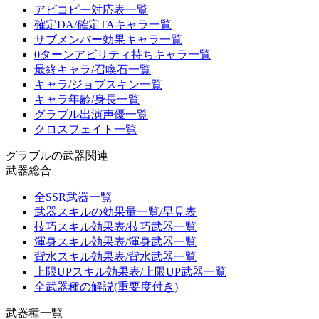
アビコピー対応表一覧
確定DA/確定TAキャラ一覧
サブメンバー効果キャラ一覧
0ターンアビリティ持ちキャラ一覧
最終キャラ/召喚石一覧
キャラ/ジョブスキン一覧
キャラ年齢/身長一覧
グラブル出演声優一覧
クロスフェイト一覧
グラブルの武器関連
武器総合
全SSR武器一覧
武器スキルの効果量一覧/早見表
技巧スキル効果表/技巧武器一覧
渾身スキル効果表/渾身武器一覧
背水スキル効果表/背水武器一覧
上限UPスキル効果表/上限UP武器一覧
全武器種の解説(重要度付き)
武器種一覧