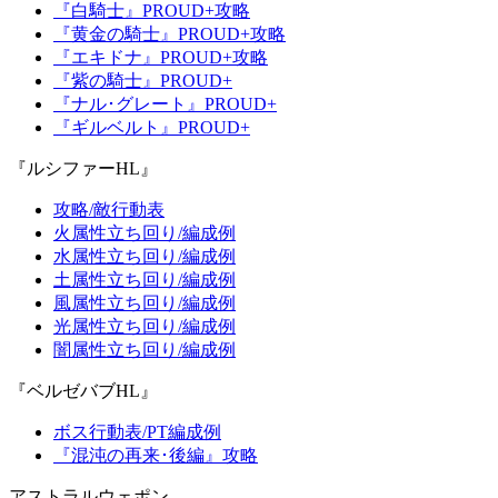
『白騎士』PROUD+攻略
『黄金の騎士』PROUD+攻略
『エキドナ』PROUD+攻略
『紫の騎士』PROUD+
『ナル･グレート』PROUD+
『ギルベルト』PROUD+
『ルシファーHL』
攻略/敵行動表
火属性立ち回り/編成例
水属性立ち回り/編成例
土属性立ち回り/編成例
風属性立ち回り/編成例
光属性立ち回り/編成例
闇属性立ち回り/編成例
『ベルゼバブHL』
ボス行動表/PT編成例
『混沌の再来･後編』攻略
アストラルウェポン