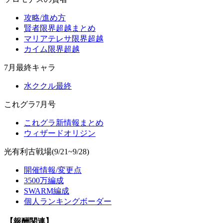
攻略/進め方
賢者限界超越まとめ
マリアテレサ限界超越
カイム限界超越
7月最終キャラ
水ククル最終
これグラ7月号
これグラ新情報まとめ
ウィザードオリジン
光有利古戦場(9/21~9/28)
開催情報/変更点
3500万編成
SWARM編成
個人ランキングボーダー
【報酬関連】