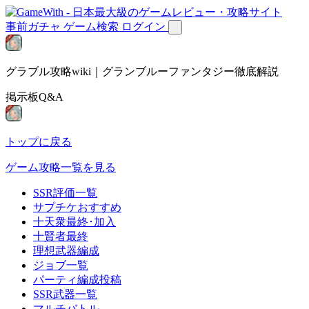
事前ガチャ
ゲーム検索
ログイン
グラブル攻略wiki｜グランブルーファンタジー徹底解説
掲示板Q&A
トップに戻る
ゲーム攻略一覧を見る
SSR評価一覧
サプチケおすすめ
十天衆最終･加入
十賢者最終
理想武器編成
ジョブ一覧
パーティ編成投稿
SSR武器一覧
マルチバトル