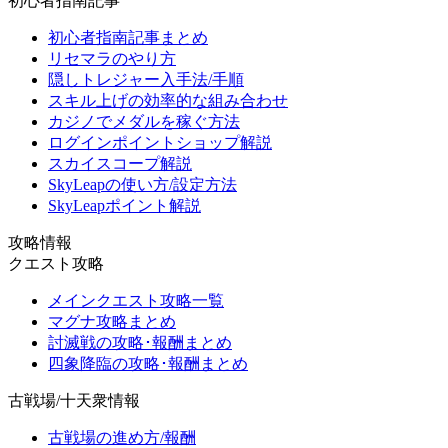
初心者指南記事
初心者指南記事まとめ
リセマラのやり方
隠しトレジャー入手法/手順
スキル上げの効率的な組み合わせ
カジノでメダルを稼ぐ方法
ログインポイントショップ解説
スカイスコープ解説
SkyLeapの使い方/設定方法
SkyLeapポイント解説
攻略情報
クエスト攻略
メインクエスト攻略一覧
マグナ攻略まとめ
討滅戦の攻略･報酬まとめ
四象降臨の攻略･報酬まとめ
古戦場/十天衆情報
古戦場の進め方/報酬