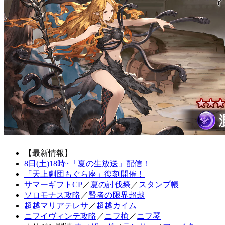
【最新情報】
8日(土)18時~「夏の生放送」配信！
「天上劇団もぐら座」復刻開催！
サマーギフトCP
／
夏の討伐祭
／
スタンプ帳
ソロモナス攻略
／
賢者の限界超越
超越マリアテレサ
／
超越カイム
ニフイヴィンテ攻略
／
ニフ槍
／
ニフ琴