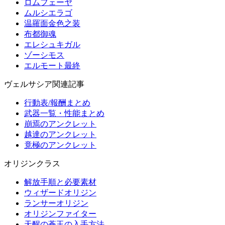
ロムフェーヤ
ムルシエラゴ
温羅面金色之装
布都御魂
エレシュキガル
ゾーシモス
エルモート最終
ヴェルサシア関連記事
行動表/報酬まとめ
武器一覧・性能まとめ
崩焉のアンクレット
越達のアンクレット
竟極のアンクレット
オリジンクラス
解放手順と必要素材
ウィザードオリジン
ランサーオリジン
オリジンファイター
天醒の蒼玉の入手方法