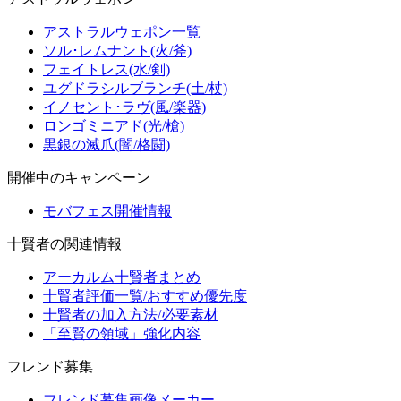
アストラルウェポン一覧
ソル･レムナント(火/斧)
フェイトレス(水/剣)
ユグドラシルブランチ(土/杖)
イノセント･ラヴ(風/楽器)
ロンゴミニアド(光/槍)
黒銀の滅爪(闇/格闘)
開催中のキャンペーン
モバフェス開催情報
十賢者の関連情報
アーカルム十賢者まとめ
十賢者評価一覧/おすすめ優先度
十賢者の加入方法/必要素材
「至賢の領域」強化内容
フレンド募集
フレンド募集画像メーカー