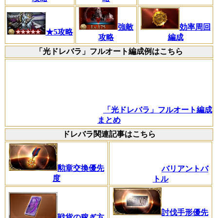
強敵
効率周回
★5攻略
攻略
編成
「光ドレバラ」フルオート編成例はこちら
「光ドレバラ」フルオート編成
まとめ
ドレバラ関連記事はこちら
勲章交換優先
バリアントバ
度
トル
討伐手形優先
戦貨の稼ぎ方