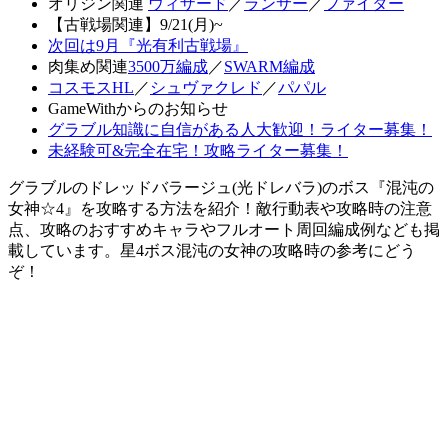
オリジン関連
ウィザード
／
ランサー
／
ファイター
【古戦場関連】9/21(月)~
次回は9月『光有利古戦場』
肉集め関連
3500万編成
／
SWARM編成
コスモスHL
／
シュヴァクレド
／
パパル
GameWithからのお知らせ
グラブル知識に自信がある人大歓迎！ライター募集！
未経験可&完全在宅！攻略ライター募集！
グラブルのドレッドバラージュ(光ドレバラ)のボス『混沌の
女神☆4』を攻略する方法を紹介！敵行動表や攻略時の注意
点、攻略のおすすめキャラやフルオート周回編成例なども掲
載しています。星4ボス混沌の女神の攻略時の参考にどう
ぞ！