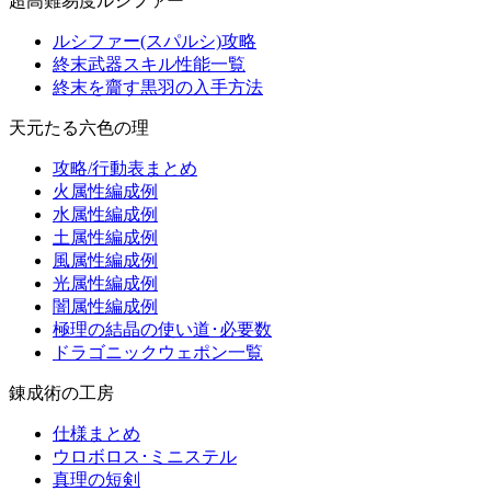
超高難易度ルシファー
ルシファー(スパルシ)攻略
終末武器スキル性能一覧
終末を齎す黒羽の入手方法
天元たる六色の理
攻略/行動表まとめ
火属性編成例
水属性編成例
土属性編成例
風属性編成例
光属性編成例
闇属性編成例
極理の結晶の使い道･必要数
ドラゴニックウェポン一覧
錬成術の工房
仕様まとめ
ウロボロス･ミニステル
真理の短剣