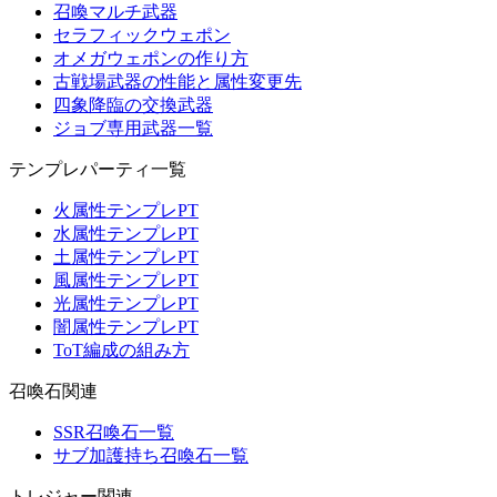
召喚マルチ武器
セラフィックウェポン
オメガウェポンの作り方
古戦場武器の性能と属性変更先
四象降臨の交換武器
ジョブ専用武器一覧
テンプレパーティ一覧
火属性テンプレPT
水属性テンプレPT
土属性テンプレPT
風属性テンプレPT
光属性テンプレPT
闇属性テンプレPT
ToT編成の組み方
召喚石関連
SSR召喚石一覧
サブ加護持ち召喚石一覧
トレジャー関連