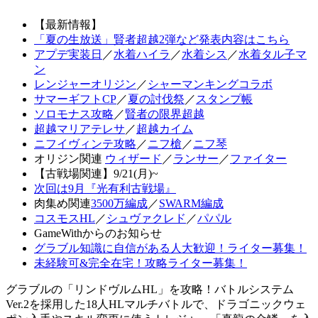
【最新情報】
「夏の生放送」賢者超越2弾など発表内容はこちら
アプデ実装日
／
水着ハイラ
／
水着シス
／
水着タル子マ
ン
レンジャーオリジン
／
シャーマンキングコラボ
サマーギフトCP
／
夏の討伐祭
／
スタンプ帳
ソロモナス攻略
／
賢者の限界超越
超越マリアテレサ
／
超越カイム
ニフイヴィンテ攻略
／
ニフ槍
／
ニフ琴
オリジン関連
ウィザード
／
ランサー
／
ファイター
【古戦場関連】9/21(月)~
次回は9月『光有利古戦場』
肉集め関連
3500万編成
／
SWARM編成
コスモスHL
／
シュヴァクレド
／
パパル
GameWithからのお知らせ
グラブル知識に自信がある人大歓迎！ライター募集！
未経験可&完全在宅！攻略ライター募集！
グラブルの「リンドヴルムHL」を攻略！バトルシステム
Ver.2を採用した18人HLマルチバトルで、ドラゴニックウェ