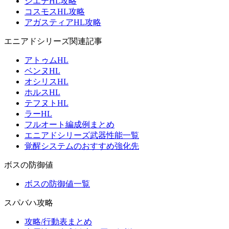
シエテHL攻略
コスモスHL攻略
アガスティアHL攻略
エニアドシリーズ関連記事
アトゥムHL
ベンヌHL
オシリスHL
ホルスHL
テフヌトHL
ラーHL
フルオート編成例まとめ
エニアドシリーズ武器性能一覧
覚醒システムのおすすめ強化先
ボスの防御値
ボスの防御値一覧
スパバハ攻略
攻略/行動表まとめ