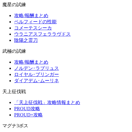
魔星の試練
攻略/報酬まとめ
ペルフィードの性能
コメーテスシーカ
ウラニアスフェララヴドス
陰陽之霊刀
武極の試練
攻略/報酬まとめ
ノルデン･ラブリュス
ロイヤル･ブリンガー
ダイアデム･ムーリネ
天上征伐戦
「天上征伐戦」攻略情報まとめ
PROUD攻略
PROUD+攻略
マグナ3ボス