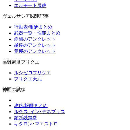
エルモート最終
ヴェルサシア関連記事
行動表/報酬まとめ
武器一覧・性能まとめ
崩焉のアンクレット
越達のアンクレット
竟極のアンクレット
高難易度フリクエ
ルシゼロフリクエ
フリクエ天元
神匠の試練
攻略/報酬まとめ
ルクス･イン･デネブリス
鎖断鉄鋼拳
ギタロン･マエストロ