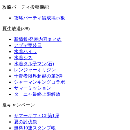
攻略パーティ投稿機能
攻略パーティ編成掲示板
夏生放送(8/8)
新情報/発表内容まとめ
アプデ実装日
水着ハイラ
水着シス
水着タル子マン(石)
レンジャーオリジン
十賢者限界超越の第2弾
シャーマンキングコラボ
サマーミッション
ターニャ最終上限解放
夏キャンペーン
サマーギフトCP第1弾
夏の討伐祭
無料10連スタンプ帳