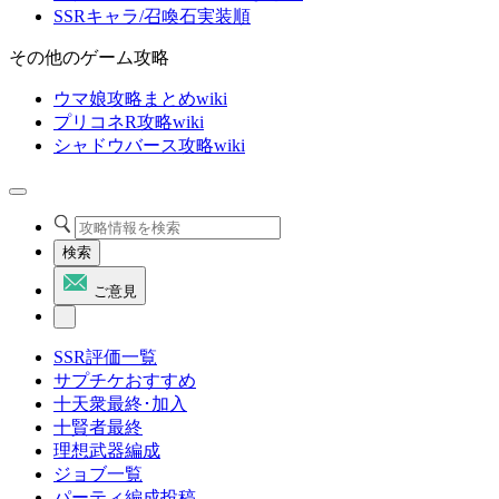
SSRキャラ/召喚石実装順
その他のゲーム攻略
ウマ娘攻略まとめwiki
プリコネR攻略wiki
シャドウバース攻略wiki
検索
ご意見
SSR評価一覧
サプチケおすすめ
十天衆最終･加入
十賢者最終
理想武器編成
ジョブ一覧
パーティ編成投稿