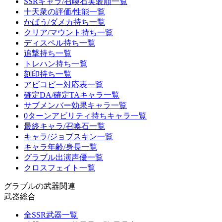
SSRキャラ/召喚石実装順一覧
十天衆の評価/性能一覧
かばう/ダメカ持ち一覧
クリア/マウント持ち一覧
ディスペル持ち一覧
追撃持ち一覧
トレハン持ち一覧
刻印持ち一覧
アビコピー対応表一覧
確定DA/確定TAキャラ一覧
サブメンバー効果キャラ一覧
0ターンアビリティ持ちキャラ一覧
最終キャラ/召喚石一覧
キャラ/ジョブスキン一覧
キャラ年齢/身長一覧
グラブル出演声優一覧
クロスフェイト一覧
グラブルの武器関連
武器総合
全SSR武器一覧