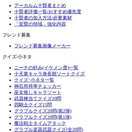
アーカルム十賢者まとめ
十賢者評価一覧/おすすめ優先度
十賢者の加入方法/必要素材
「至賢の領域」強化内容
フレンド募集
フレンド募集画像メーカー
クイズ/小ネタ
ニーナの好み(イケメン度)一覧
十天衆キャラ身長順ソートクイズ
クイズ･小ネタ一覧
神石所持率チェッカー
巫女推しキャラソート
武器種当てクイズ10問
四騎士クイズ15問
グラブルクイズ20問(第2弾)
グラブルクイズ20問(第1弾)
魔法戦士タイムアタック
グラブル楽器武器クイズ(全20問)