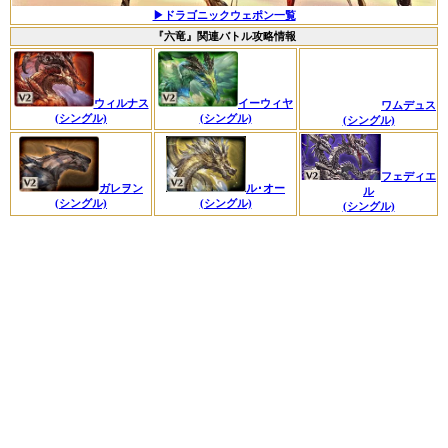
▶ドラゴニックウェポン一覧
『六竜』関連バトル攻略情報
ウィルナス
イーウィヤ
ワムデュス
(シングル)
(シングル)
(シングル)
フェディエ
ガレヲン
ル･オー
ル
(シングル)
(シングル)
(シングル)