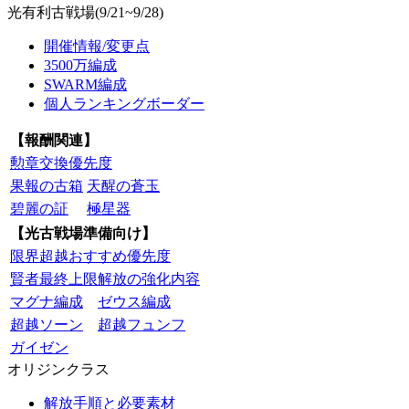
光有利古戦場(9/21~9/28)
開催情報/変更点
3500万編成
SWARM編成
個人ランキングボーダー
【報酬関連】
勲章交換優先度
果報の古箱
天醒の蒼玉
碧麗の証
極星器
【光古戦場準備向け】
限界超越おすすめ優先度
賢者最終上限解放の強化内容
マグナ編成
ゼウス編成
超越ソーン
超越フュンフ
ガイゼン
オリジンクラス
解放手順と必要素材