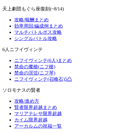
天上劇団もぐら座復刻(~8/14)
攻略/報酬まとめ
効率周回/編成例まとめ
マルチバトルボス攻略
シングルバトル攻略
6人ニフイヴィンテ
ニフイヴィンテ(6人)まとめ
禁命の魔槍(ニフ槍)
禁命の溟弦(ニフ琴)
ニフイヴィンテ(召喚石)5凸
ソロモナスの賢者
攻略/進め方
賢者限界超越まとめ
マリアテレサ限界超越
カイム限界超越
アーカルムの祝福一覧