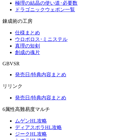
極理の結晶の使い道･必要数
ドラゴニックウェポン一覧
錬成術の工房
仕様まとめ
ウロボロス･ミニステル
真理の短剣
創成の魂片
GBVSR
発売日/特典内容まとめ
リリンク
発売日/特典内容まとめ
6属性高難易度マルチ
ムゲンHL攻略
ディアスポラHL攻略
ジークHL攻略