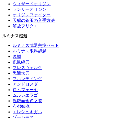
ウィザードオリジン
ランサーオリジン
オリジンファイター
天醒の蒼玉の入手方法
解放フリクエ
ルミナス超越
ルミナス武器交換セット
ルミナス限界超越
晩蝉
凱風絶刀
フレズヴェルク
黒漆太刀
フルンティング
アンドロメダ
ロムフェーヤ
ムルシエラゴ
温羅面金色之装
布都御魂
エレシュキガル
ゾーシモス