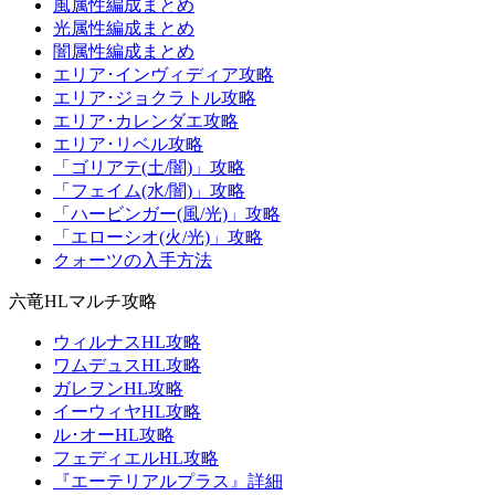
風属性編成まとめ
光属性編成まとめ
闇属性編成まとめ
エリア･インヴィディア攻略
エリア･ジョクラトル攻略
エリア･カレンダエ攻略
エリア･リベル攻略
「ゴリアテ(土/闇)」攻略
「フェイム(水/闇)」攻略
「ハービンガー(風/光)」攻略
「エローシオ(火/光)」攻略
クォーツの入手方法
六竜HLマルチ攻略
ウィルナスHL攻略
ワムデュスHL攻略
ガレヲンHL攻略
イーウィヤHL攻略
ル･オーHL攻略
フェディエルHL攻略
『エーテリアルプラス』詳細