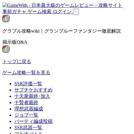
事前ガチャ
ゲーム検索
ログイン
グラブル攻略wiki｜グランブルーファンタジー徹底解説
掲示板Q&A
トップに戻る
ゲーム攻略一覧を見る
SSR評価一覧
サプチケおすすめ
十天衆最終･加入
十賢者最終
理想武器編成
ジョブ一覧
パーティ編成投稿
SSR武器一覧
マルチバトル