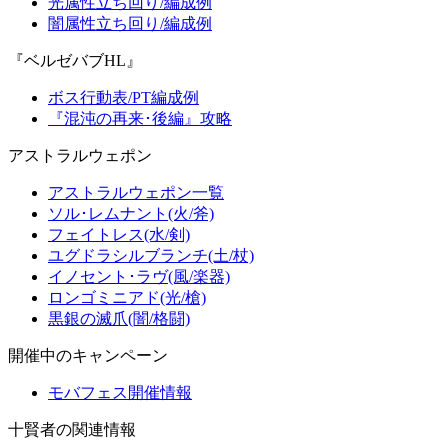
光属性立ち回り/編成例
闇属性立ち回り/編成例
『ベルゼバブHL』
ボス行動表/PT編成例
『混沌の再来･後編』攻略
アストラルウェポン
アストラルウェポン一覧
ソル･レムナント(火/斧)
フェイトレス(水/剣)
ユグドラシルブランチ(土/杖)
イノセント･ラヴ(風/楽器)
ロンゴミニアド(光/槍)
黒銀の滅爪(闇/格闘)
開催中のキャンペーン
モバフェス開催情報
十賢者の関連情報