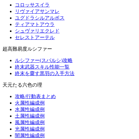
コロッサスイラ
リヴァイアサンマレ
ユグドラシルアルボス
ティアマトアウラ
シュヴァリエクレド
セレストアーテル
超高難易度ルシファー
ルシファー(スパルシ)攻略
終末武器スキル性能一覧
終末を齎す黒羽の入手方法
天元たる六色の理
攻略/行動表まとめ
火属性編成例
水属性編成例
土属性編成例
風属性編成例
光属性編成例
闇属性編成例