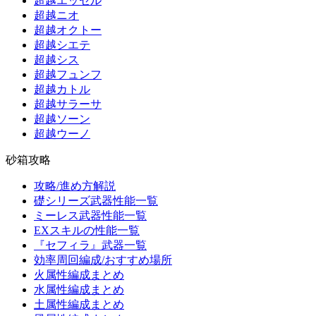
超越エッセル
超越ニオ
超越オクトー
超越シエテ
超越シス
超越フュンフ
超越カトル
超越サラーサ
超越ソーン
超越ウーノ
砂箱攻略
攻略/進め方解説
礎シリーズ武器性能一覧
ミーレス武器性能一覧
EXスキルの性能一覧
『セフィラ』武器一覧
効率周回編成/おすすめ場所
火属性編成まとめ
水属性編成まとめ
土属性編成まとめ