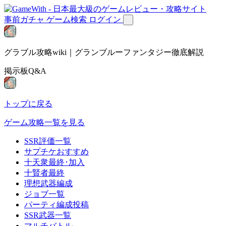
事前ガチャ
ゲーム検索
ログイン
グラブル攻略wiki｜グランブルーファンタジー徹底解説
掲示板Q&A
トップに戻る
ゲーム攻略一覧を見る
SSR評価一覧
サプチケおすすめ
十天衆最終･加入
十賢者最終
理想武器編成
ジョブ一覧
パーティ編成投稿
SSR武器一覧
マルチバトル