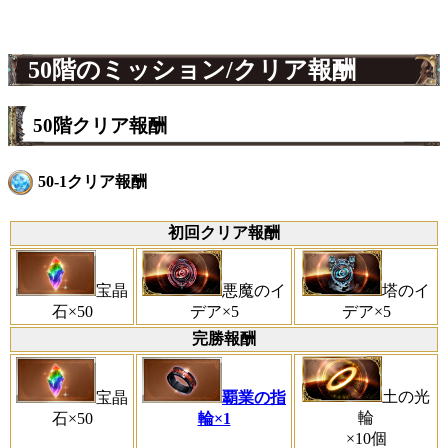
50階のミッション/クリア報酬
50階クリア報酬
50-1クリア報酬
初回クリア報酬
宝晶
悪魔のイ
塔のイ
石×50
デア×5
デア×5
完勝報酬
土の光
宝晶
覇業の指
輪
石×50
輪×1
×10個