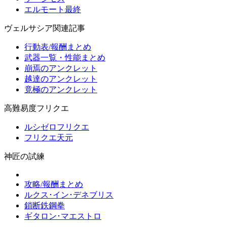
エルモート最終
ヴェルサシア関連記事
行動表/報酬まとめ
武器一覧・性能まとめ
崩焉のアンクレット
越達のアンクレット
竟極のアンクレット
高難易度フリクエ
ルシゼロフリクエ
フリクエ天元
神匠の試練
攻略/報酬まとめ
ルクス･イン･デネブリス
鎖断鉄鋼拳
ギタロン･マエストロ