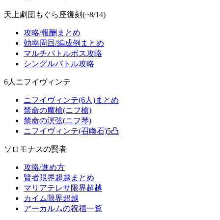
天上劇団もぐら座復刻(~8/14)
攻略/報酬まとめ
効率周回/編成例まとめ
マルチバトルボス攻略
シングルバトル攻略
6人ニフイヴィンテ
ニフイヴィンテ(6人)まとめ
禁命の魔槍(ニフ槍)
禁命の溟弦(ニフ琴)
ニフイヴィンテ(召喚石)5凸
ソロモナスの賢者
攻略/進め方
賢者限界超越まとめ
マリアテレサ限界超越
カイム限界超越
アーカルムの祝福一覧