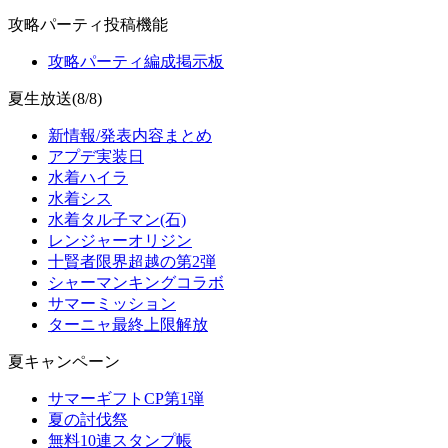
攻略パーティ投稿機能
攻略パーティ編成掲示板
夏生放送(8/8)
新情報/発表内容まとめ
アプデ実装日
水着ハイラ
水着シス
水着タル子マン(石)
レンジャーオリジン
十賢者限界超越の第2弾
シャーマンキングコラボ
サマーミッション
ターニャ最終上限解放
夏キャンペーン
サマーギフトCP第1弾
夏の討伐祭
無料10連スタンプ帳