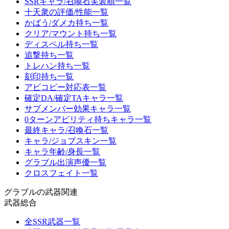
SSRキャラ/召喚石実装順一覧
十天衆の評価/性能一覧
かばう/ダメカ持ち一覧
クリア/マウント持ち一覧
ディスペル持ち一覧
追撃持ち一覧
トレハン持ち一覧
刻印持ち一覧
アビコピー対応表一覧
確定DA/確定TAキャラ一覧
サブメンバー効果キャラ一覧
0ターンアビリティ持ちキャラ一覧
最終キャラ/召喚石一覧
キャラ/ジョブスキン一覧
キャラ年齢/身長一覧
グラブル出演声優一覧
クロスフェイト一覧
グラブルの武器関連
武器総合
全SSR武器一覧