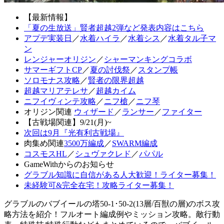
【最新情報】
「夏の生放送」賢者超越2弾など発表内容はこちら
アプデ実装日
／
水着ハイラ
／
水着シス
／
水着タル子マ
ン
レンジャーオリジン
／
シャーマンキングコラボ
サマーギフトCP
／
夏の討伐祭
／
スタンプ帳
ソロモナス攻略
／
賢者の限界超越
超越マリアテレサ
／
超越カイム
ニフイヴィンテ攻略
／
ニフ槍
／
ニフ琴
オリジン関連
ウィザード
／
ランサー
／
ファイター
【古戦場関連】9/21(月)~
次回は9月『光有利古戦場』
肉集め関連
3500万編成
／
SWARM編成
コスモスHL
／
シュヴァクレド
／
パパル
GameWithからのお知らせ
グラブル知識に自信がある人大歓迎！ライター募集！
未経験可&完全在宅！攻略ライター募集！
グラブルのバブイールの塔50-1･50-2(13層/百獣の層)のボス攻
略方法を紹介！フルオート編成例やミッション攻略。敵行動