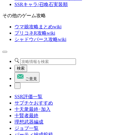
SSRキャラ/召喚石実装順
その他のゲーム攻略
ウマ娘攻略まとめwiki
プリコネR攻略wiki
シャドウバース攻略wiki
検索
ご意見
SSR評価一覧
サプチケおすすめ
十天衆最終･加入
十賢者最終
理想武器編成
ジョブ一覧
パーティ編成投稿