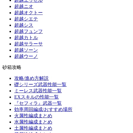
超越エッセル
超越ニオ
超越オクトー
超越シエテ
超越シス
超越フュンフ
超越カトル
超越サラーサ
超越ソーン
超越ウーノ
砂箱攻略
攻略/進め方解説
礎シリーズ武器性能一覧
ミーレス武器性能一覧
EXスキルの性能一覧
『セフィラ』武器一覧
効率周回編成/おすすめ場所
火属性編成まとめ
水属性編成まとめ
土属性編成まとめ