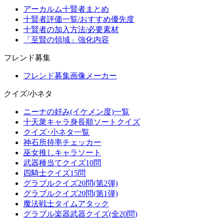
アーカルム十賢者まとめ
十賢者評価一覧/おすすめ優先度
十賢者の加入方法/必要素材
「至賢の領域」強化内容
フレンド募集
フレンド募集画像メーカー
クイズ/小ネタ
ニーナの好み(イケメン度)一覧
十天衆キャラ身長順ソートクイズ
クイズ･小ネタ一覧
神石所持率チェッカー
巫女推しキャラソート
武器種当てクイズ10問
四騎士クイズ15問
グラブルクイズ20問(第2弾)
グラブルクイズ20問(第1弾)
魔法戦士タイムアタック
グラブル楽器武器クイズ(全20問)