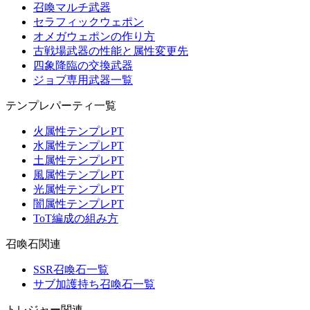
召喚マルチ武器
セラフィックウェポン
オメガウェポンの作り方
古戦場武器の性能と属性変更先
四象降臨の交換武器
ジョブ専用武器一覧
テンプレパーティ一覧
火属性テンプレPT
水属性テンプレPT
土属性テンプレPT
風属性テンプレPT
光属性テンプレPT
闇属性テンプレPT
ToT編成の組み方
召喚石関連
SSR召喚石一覧
サブ加護持ち召喚石一覧
トレジャー関連