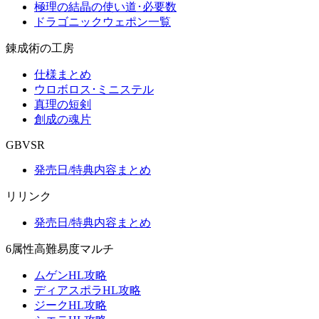
極理の結晶の使い道･必要数
ドラゴニックウェポン一覧
錬成術の工房
仕様まとめ
ウロボロス･ミニステル
真理の短剣
創成の魂片
GBVSR
発売日/特典内容まとめ
リリンク
発売日/特典内容まとめ
6属性高難易度マルチ
ムゲンHL攻略
ディアスポラHL攻略
ジークHL攻略