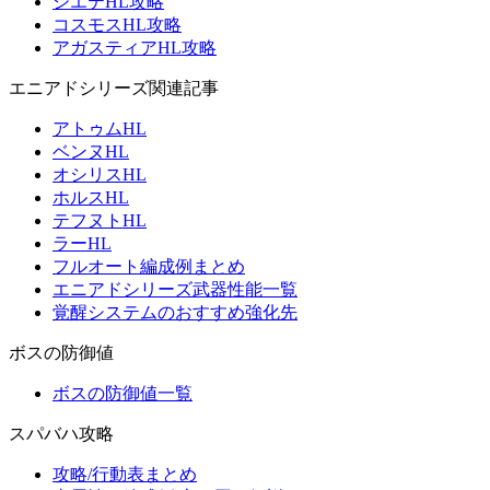
シエテHL攻略
コスモスHL攻略
アガスティアHL攻略
エニアドシリーズ関連記事
アトゥムHL
ベンヌHL
オシリスHL
ホルスHL
テフヌトHL
ラーHL
フルオート編成例まとめ
エニアドシリーズ武器性能一覧
覚醒システムのおすすめ強化先
ボスの防御値
ボスの防御値一覧
スパバハ攻略
攻略/行動表まとめ