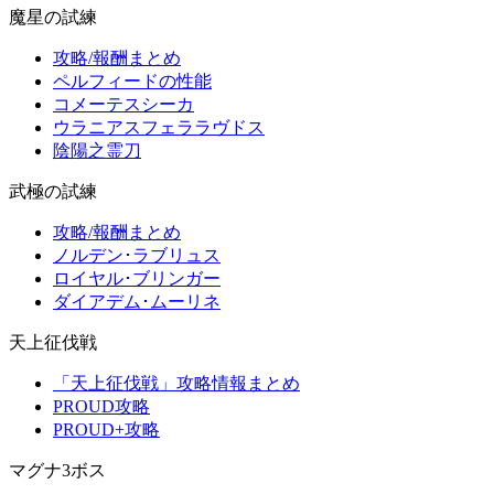
魔星の試練
攻略/報酬まとめ
ペルフィードの性能
コメーテスシーカ
ウラニアスフェララヴドス
陰陽之霊刀
武極の試練
攻略/報酬まとめ
ノルデン･ラブリュス
ロイヤル･ブリンガー
ダイアデム･ムーリネ
天上征伐戦
「天上征伐戦」攻略情報まとめ
PROUD攻略
PROUD+攻略
マグナ3ボス