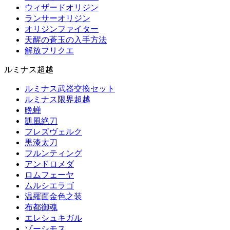
ウィザードオリジン
ランサーオリジン
オリジンファイター
天醒の蒼玉の入手方法
解放フリクエ
ルミナス超越
ルミナス武器交換セット
ルミナス限界超越
晩蝉
凱風絶刀
フレズヴェルク
黒漆太刀
フルンティング
アンドロメダ
ロムフェーヤ
ムルシエラゴ
温羅面金色之装
布都御魂
エレシュキガル
ゾーシモス