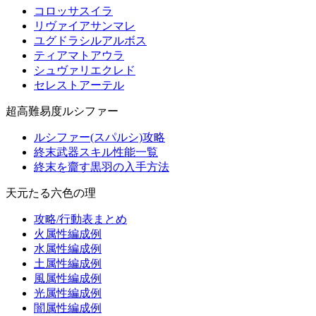
コロッサスイラ
リヴァイアサンマレ
ユグドラシルアルボス
ティアマトアウラ
シュヴァリエクレド
セレストアーテル
超高難易度ルシファー
ルシファー(スパルシ)攻略
終末武器スキル性能一覧
終末を齎す黒羽の入手方法
天元たる六色の理
攻略/行動表まとめ
火属性編成例
水属性編成例
土属性編成例
風属性編成例
光属性編成例
闇属性編成例