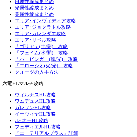
風属性編成まとめ
光属性編成まとめ
闇属性編成まとめ
エリア･インヴィディア攻略
エリア･ジョクラトル攻略
エリア･カレンダエ攻略
エリア･リベル攻略
「ゴリアテ(土/闇)」攻略
「フェイム(水/闇)」攻略
「ハービンガー(風/光)」攻略
「エローシオ(火/光)」攻略
クォーツの入手方法
六竜HLマルチ攻略
ウィルナスHL攻略
ワムデュスHL攻略
ガレヲンHL攻略
イーウィヤHL攻略
ル･オーHL攻略
フェディエルHL攻略
『エーテリアルプラス』詳細