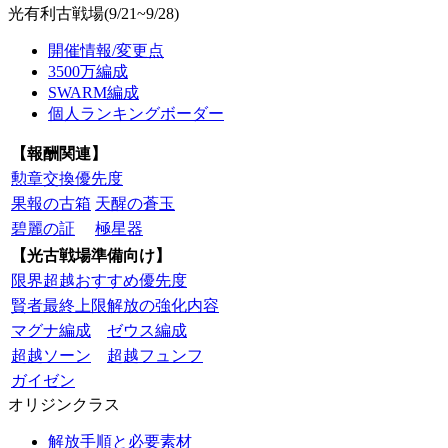
光有利古戦場(9/21~9/28)
開催情報/変更点
3500万編成
SWARM編成
個人ランキングボーダー
【報酬関連】
勲章交換優先度
果報の古箱
天醒の蒼玉
碧麗の証
極星器
【光古戦場準備向け】
限界超越おすすめ優先度
賢者最終上限解放の強化内容
マグナ編成
ゼウス編成
超越ソーン
超越フュンフ
ガイゼン
オリジンクラス
解放手順と必要素材