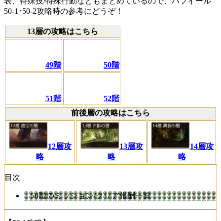
表、特殊技/特殊行動などもまとめているので、バブイール
50-1･50-2攻略時の参考にどうぞ！
13層の攻略はこちら
49階
50階
51階
52階
前後層の攻略はこちら
12層攻
13層攻
14層攻
略
略
略
目次
50階のミッション/クリア報酬一覧