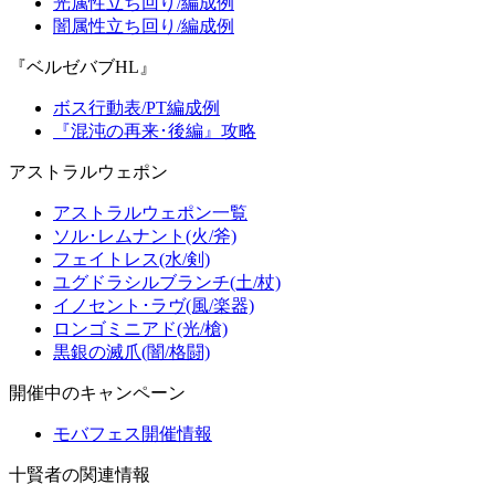
光属性立ち回り/編成例
闇属性立ち回り/編成例
『ベルゼバブHL』
ボス行動表/PT編成例
『混沌の再来･後編』攻略
アストラルウェポン
アストラルウェポン一覧
ソル･レムナント(火/斧)
フェイトレス(水/剣)
ユグドラシルブランチ(土/杖)
イノセント･ラヴ(風/楽器)
ロンゴミニアド(光/槍)
黒銀の滅爪(闇/格闘)
開催中のキャンペーン
モバフェス開催情報
十賢者の関連情報