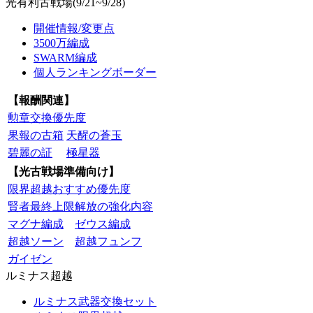
光有利古戦場(9/21~9/28)
開催情報/変更点
3500万編成
SWARM編成
個人ランキングボーダー
【報酬関連】
勲章交換優先度
果報の古箱
天醒の蒼玉
碧麗の証
極星器
【光古戦場準備向け】
限界超越おすすめ優先度
賢者最終上限解放の強化内容
マグナ編成
ゼウス編成
超越ソーン
超越フュンフ
ガイゼン
ルミナス超越
ルミナス武器交換セット