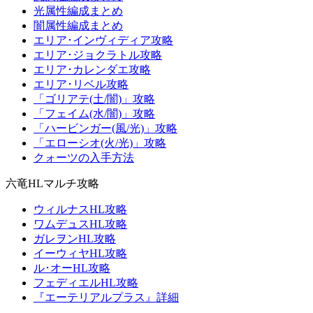
光属性編成まとめ
闇属性編成まとめ
エリア･インヴィディア攻略
エリア･ジョクラトル攻略
エリア･カレンダエ攻略
エリア･リベル攻略
「ゴリアテ(土/闇)」攻略
「フェイム(水/闇)」攻略
「ハービンガー(風/光)」攻略
「エローシオ(火/光)」攻略
クォーツの入手方法
六竜HLマルチ攻略
ウィルナスHL攻略
ワムデュスHL攻略
ガレヲンHL攻略
イーウィヤHL攻略
ル･オーHL攻略
フェディエルHL攻略
『エーテリアルプラス』詳細