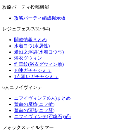
攻略パーティ投稿機能
攻略パーティ編成掲示板
レジェフェス(7/31~8/4)
開催情報まとめ
水着ヨウ(水属性)
愛沿之浮袋(水着ヨウ弓)
浴衣グウィン
炸華紋(浴衣グウィン拳)
10連ガチャシミュ
1点狙いガチャシミュ
6人ニフイヴィンテ
ニフイヴィンテ(6人)まとめ
禁命の魔槍(ニフ槍)
禁命の溟弦(ニフ琴)
ニフイヴィンテ(召喚石)5凸
フォックステイルサマー