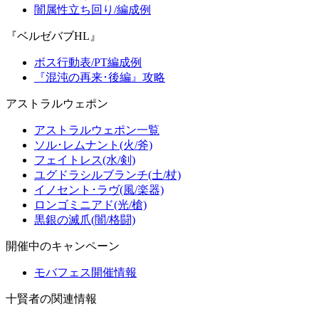
闇属性立ち回り/編成例
『ベルゼバブHL』
ボス行動表/PT編成例
『混沌の再来･後編』攻略
アストラルウェポン
アストラルウェポン一覧
ソル･レムナント(火/斧)
フェイトレス(水/剣)
ユグドラシルブランチ(土/杖)
イノセント･ラヴ(風/楽器)
ロンゴミニアド(光/槍)
黒銀の滅爪(闇/格闘)
開催中のキャンペーン
モバフェス開催情報
十賢者の関連情報