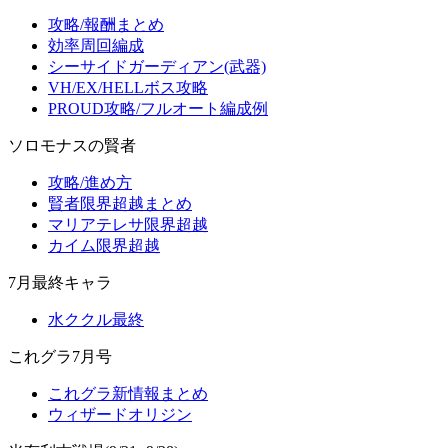
攻略/報酬まとめ
効率周回編成
シーサイドガーディアン(武器)
VH/EX/HELLボス攻略
PROUD攻略/フルオート編成例
ソロモナスの賢者
攻略/進め方
賢者限界超越まとめ
マリアテレサ限界超越
カイム限界超越
7月最終キャラ
水ククル最終
これグラ7月号
これグラ新情報まとめ
ウィザードオリジン