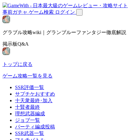
事前ガチャ
ゲーム検索
ログイン
グラブル攻略wiki｜グランブルーファンタジー徹底解説
掲示板Q&A
トップに戻る
ゲーム攻略一覧を見る
SSR評価一覧
サプチケおすすめ
十天衆最終･加入
十賢者最終
理想武器編成
ジョブ一覧
パーティ編成投稿
SSR武器一覧
マルチバトル