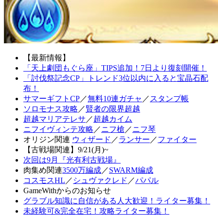
【最新情報】
「天上劇団もぐら座」TIPS追加！7日より復刻開催！
「討伐祭記念CP」トレンド3位以内に入ると宝晶石配
布！
サマーギフトCP
／
無料10連ガチャ
／
スタンプ帳
ソロモナス攻略
／
賢者の限界超越
超越マリアテレサ
／
超越カイム
ニフイヴィンテ攻略
／
ニフ槍
／
ニフ琴
オリジン関連
ウィザード
／
ランサー
／
ファイター
【古戦場関連】9/21(月)~
次回は9月『光有利古戦場』
肉集め関連
3500万編成
／
SWARM編成
コスモスHL
／
シュヴァクレド
／
パパル
GameWithからのお知らせ
グラブル知識に自信がある人大歓迎！ライター募集！
未経験可&完全在宅！攻略ライター募集！