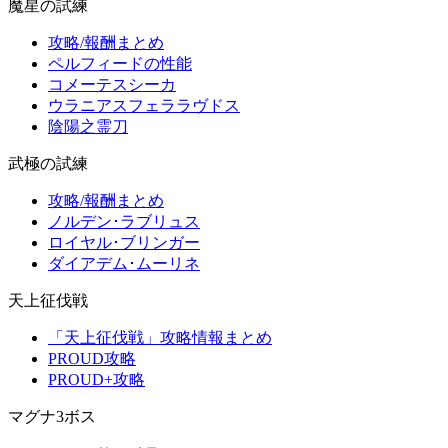
魔星の試練
攻略/報酬まとめ
ペルフィードの性能
コメーテスシーカ
ウラニアスフェララヴドス
陰陽之霊刀
武極の試練
攻略/報酬まとめ
ノルデン･ラブリュス
ロイヤル･ブリンガー
ダイアデム･ムーリネ
天上征伐戦
「天上征伐戦」攻略情報まとめ
PROUD攻略
PROUD+攻略
マグナ3ボス