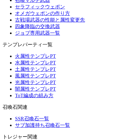
召喚マルチ武器
セラフィックウェポン
オメガウェポンの作り方
古戦場武器の性能と属性変更先
四象降臨の交換武器
ジョブ専用武器一覧
テンプレパーティ一覧
火属性テンプレPT
水属性テンプレPT
土属性テンプレPT
風属性テンプレPT
光属性テンプレPT
闇属性テンプレPT
ToT編成の組み方
召喚石関連
SSR召喚石一覧
サブ加護持ち召喚石一覧
トレジャー関連