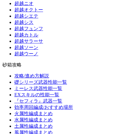
超越ニオ
超越オクトー
超越シエテ
超越シス
超越フュンフ
超越カトル
超越サラーサ
超越ソーン
超越ウーノ
砂箱攻略
攻略/進め方解説
礎シリーズ武器性能一覧
ミーレス武器性能一覧
EXスキルの性能一覧
『セフィラ』武器一覧
効率周回編成/おすすめ場所
火属性編成まとめ
水属性編成まとめ
土属性編成まとめ
風属性編成まとめ