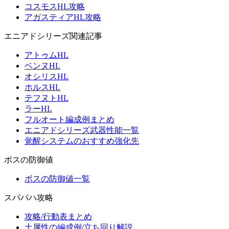
コスモスHL攻略
アガスティアHL攻略
エニアドシリーズ関連記事
アトゥムHL
ベンヌHL
オシリスHL
ホルスHL
テフヌトHL
ラーHL
フルオート編成例まとめ
エニアドシリーズ武器性能一覧
覚醒システムのおすすめ強化先
ボスの防御値
ボスの防御値一覧
スパバハ攻略
攻略/行動表まとめ
土属性の編成例/立ち回り解説