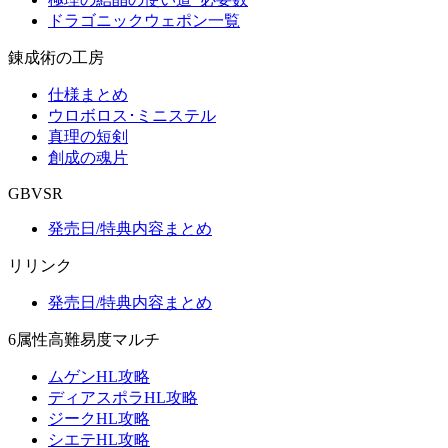
ドラゴニックウェポン一覧
錬成術の工房
仕様まとめ
ウロボロス･ミニステル
真理の短剣
創成の魂片
GBVSR
発売日/特典内容まとめ
リリンク
発売日/特典内容まとめ
6属性高難易度マルチ
ムゲンHL攻略
ディアスポラHL攻略
ジークHL攻略
シエテHL攻略