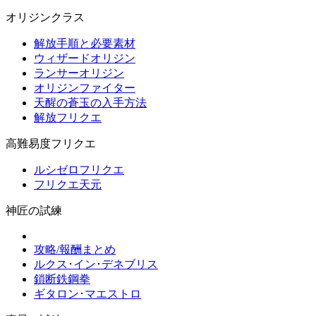
オリジンクラス
解放手順と必要素材
ウィザードオリジン
ランサーオリジン
オリジンファイター
天醒の蒼玉の入手方法
解放フリクエ
高難易度フリクエ
ルシゼロフリクエ
フリクエ天元
神匠の試練
攻略/報酬まとめ
ルクス･イン･デネブリス
鎖断鉄鋼拳
ギタロン･マエストロ