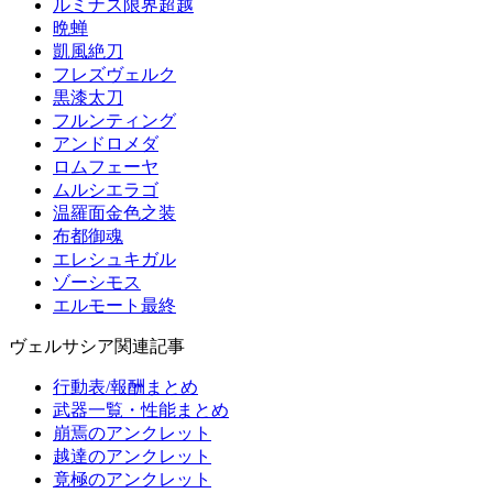
ルミナス限界超越
晩蝉
凱風絶刀
フレズヴェルク
黒漆太刀
フルンティング
アンドロメダ
ロムフェーヤ
ムルシエラゴ
温羅面金色之装
布都御魂
エレシュキガル
ゾーシモス
エルモート最終
ヴェルサシア関連記事
行動表/報酬まとめ
武器一覧・性能まとめ
崩焉のアンクレット
越達のアンクレット
竟極のアンクレット