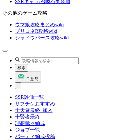
SSRキャラ/召喚石実装順
その他のゲーム攻略
ウマ娘攻略まとめwiki
プリコネR攻略wiki
シャドウバース攻略wiki
検索
ご意見
SSR評価一覧
サプチケおすすめ
十天衆最終･加入
十賢者最終
理想武器編成
ジョブ一覧
パーティ編成投稿