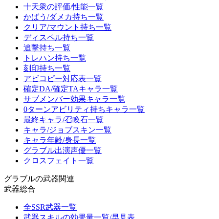
十天衆の評価/性能一覧
かばう/ダメカ持ち一覧
クリア/マウント持ち一覧
ディスペル持ち一覧
追撃持ち一覧
トレハン持ち一覧
刻印持ち一覧
アビコピー対応表一覧
確定DA/確定TAキャラ一覧
サブメンバー効果キャラ一覧
0ターンアビリティ持ちキャラ一覧
最終キャラ/召喚石一覧
キャラ/ジョブスキン一覧
キャラ年齢/身長一覧
グラブル出演声優一覧
クロスフェイト一覧
グラブルの武器関連
武器総合
全SSR武器一覧
武器スキルの効果量一覧/早見表