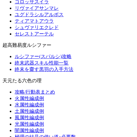
コロッサスイラ
リヴァイアサンマレ
ユグドラシルアルボス
ティアマトアウラ
シュヴァリエクレド
セレストアーテル
超高難易度ルシファー
ルシファー(スパルシ)攻略
終末武器スキル性能一覧
終末を齎す黒羽の入手方法
天元たる六色の理
攻略/行動表まとめ
火属性編成例
水属性編成例
土属性編成例
風属性編成例
光属性編成例
闇属性編成例
極理の結晶の使い道･必要数