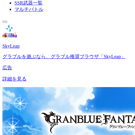
SSR武器一覧
マルチバトル
SkyLeap
グラブルを遊ぶなら、グラブル推奨ブラウザ「SkyLeap」
広告
詳細を見る