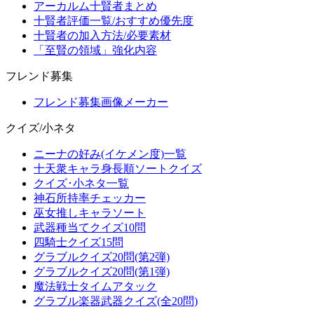
アーカルム十賢者まとめ
十賢者評価一覧/おすすめ優先度
十賢者の加入方法/必要素材
「至賢の領域」強化内容
フレンド募集
フレンド募集画像メーカー
クイズ/小ネタ
ニーナの好み(イケメン度)一覧
十天衆キャラ身長順ソートクイズ
クイズ･小ネタ一覧
神石所持率チェッカー
巫女推しキャラソート
武器種当てクイズ10問
四騎士クイズ15問
グラブルクイズ20問(第2弾)
グラブルクイズ20問(第1弾)
魔法戦士タイムアタック
グラブル楽器武器クイズ(全20問)