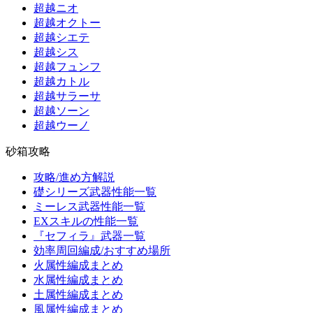
超越ニオ
超越オクトー
超越シエテ
超越シス
超越フュンフ
超越カトル
超越サラーサ
超越ソーン
超越ウーノ
砂箱攻略
攻略/進め方解説
礎シリーズ武器性能一覧
ミーレス武器性能一覧
EXスキルの性能一覧
『セフィラ』武器一覧
効率周回編成/おすすめ場所
火属性編成まとめ
水属性編成まとめ
土属性編成まとめ
風属性編成まとめ