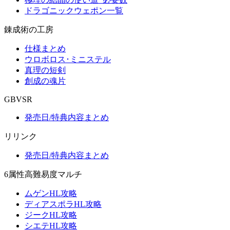
ドラゴニックウェポン一覧
錬成術の工房
仕様まとめ
ウロボロス･ミニステル
真理の短剣
創成の魂片
GBVSR
発売日/特典内容まとめ
リリンク
発売日/特典内容まとめ
6属性高難易度マルチ
ムゲンHL攻略
ディアスポラHL攻略
ジークHL攻略
シエテHL攻略