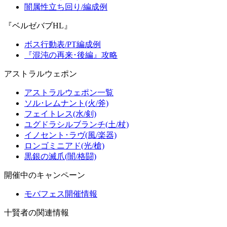
闇属性立ち回り/編成例
『ベルゼバブHL』
ボス行動表/PT編成例
『混沌の再来･後編』攻略
アストラルウェポン
アストラルウェポン一覧
ソル･レムナント(火/斧)
フェイトレス(水/剣)
ユグドラシルブランチ(土/杖)
イノセント･ラヴ(風/楽器)
ロンゴミニアド(光/槍)
黒銀の滅爪(闇/格闘)
開催中のキャンペーン
モバフェス開催情報
十賢者の関連情報