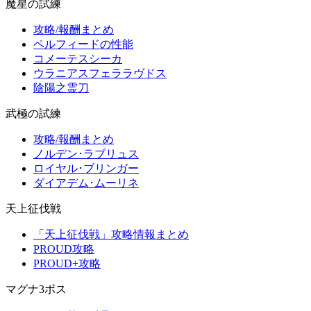
魔星の試練
攻略/報酬まとめ
ペルフィードの性能
コメーテスシーカ
ウラニアスフェララヴドス
陰陽之霊刀
武極の試練
攻略/報酬まとめ
ノルデン･ラブリュス
ロイヤル･ブリンガー
ダイアデム･ムーリネ
天上征伐戦
「天上征伐戦」攻略情報まとめ
PROUD攻略
PROUD+攻略
マグナ3ボス