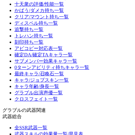
十天衆の評価/性能一覧
かばう/ダメカ持ち一覧
クリア/マウント持ち一覧
ディスペル持ち一覧
追撃持ち一覧
トレハン持ち一覧
刻印持ち一覧
アビコピー対応表一覧
確定DA/確定TAキャラ一覧
サブメンバー効果キャラ一覧
0ターンアビリティ持ちキャラ一覧
最終キャラ/召喚石一覧
キャラ/ジョブスキン一覧
キャラ年齢/身長一覧
グラブル出演声優一覧
クロスフェイト一覧
グラブルの武器関連
武器総合
全SSR武器一覧
武器スキルの効果量一覧/早見表