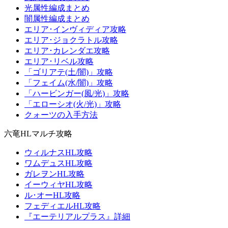
光属性編成まとめ
闇属性編成まとめ
エリア･インヴィディア攻略
エリア･ジョクラトル攻略
エリア･カレンダエ攻略
エリア･リベル攻略
「ゴリアテ(土/闇)」攻略
「フェイム(水/闇)」攻略
「ハービンガー(風/光)」攻略
「エローシオ(火/光)」攻略
クォーツの入手方法
六竜HLマルチ攻略
ウィルナスHL攻略
ワムデュスHL攻略
ガレヲンHL攻略
イーウィヤHL攻略
ル･オーHL攻略
フェディエルHL攻略
『エーテリアルプラス』詳細