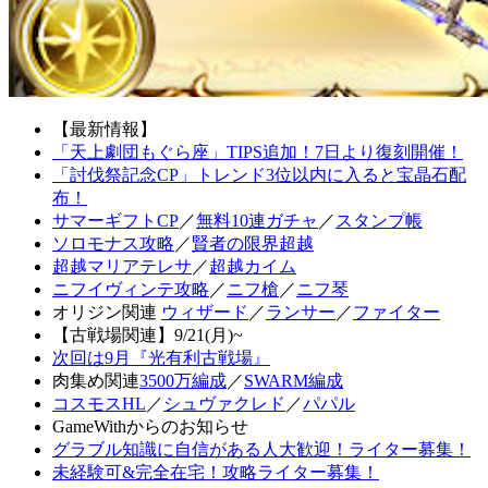
【最新情報】
「天上劇団もぐら座」TIPS追加！7日より復刻開催！
「討伐祭記念CP」トレンド3位以内に入ると宝晶石配
布！
サマーギフトCP
／
無料10連ガチャ
／
スタンプ帳
ソロモナス攻略
／
賢者の限界超越
超越マリアテレサ
／
超越カイム
ニフイヴィンテ攻略
／
ニフ槍
／
ニフ琴
オリジン関連
ウィザード
／
ランサー
／
ファイター
【古戦場関連】9/21(月)~
次回は9月『光有利古戦場』
肉集め関連
3500万編成
／
SWARM編成
コスモスHL
／
シュヴァクレド
／
パパル
GameWithからのお知らせ
グラブル知識に自信がある人大歓迎！ライター募集！
未経験可&完全在宅！攻略ライター募集！