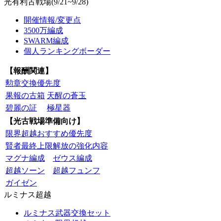
光有利古戦場(9/21~9/28)
開催情報/変更点
3500万編成
SWARM編成
個人ランキングボーダー
【報酬関連】
勲章交換優先度
果報の古箱
天醒の蒼玉
碧麗の証
極星器
【光古戦場準備向け】
限界超越おすすめ優先度
賢者最終上限解放の強化内容
マグナ編成
ゼウス編成
超越ソーン
超越フュンフ
ガイゼン
ルミナス超越
ルミナス武器交換セット