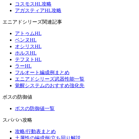
コスモスHL攻略
アガスティアHL攻略
エニアドシリーズ関連記事
アトゥムHL
ベンヌHL
オシリスHL
ホルスHL
テフヌトHL
ラーHL
フルオート編成例まとめ
エニアドシリーズ武器性能一覧
覚醒システムのおすすめ強化先
ボスの防御値
ボスの防御値一覧
スパバハ攻略
攻略/行動表まとめ
土属性の編成例/立ち回り解説