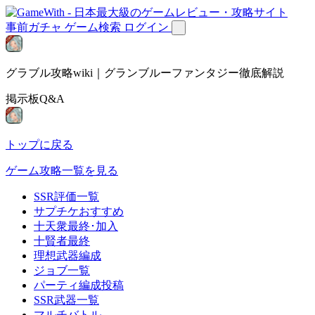
事前ガチャ
ゲーム検索
ログイン
グラブル攻略wiki｜グランブルーファンタジー徹底解説
掲示板Q&A
トップに戻る
ゲーム攻略一覧を見る
SSR評価一覧
サプチケおすすめ
十天衆最終･加入
十賢者最終
理想武器編成
ジョブ一覧
パーティ編成投稿
SSR武器一覧
マルチバトル