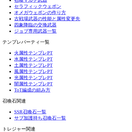
召喚マルチ武器
セラフィックウェポン
オメガウェポンの作り方
古戦場武器の性能と属性変更先
四象降臨の交換武器
ジョブ専用武器一覧
テンプレパーティ一覧
火属性テンプレPT
水属性テンプレPT
土属性テンプレPT
風属性テンプレPT
光属性テンプレPT
闇属性テンプレPT
ToT編成の組み方
召喚石関連
SSR召喚石一覧
サブ加護持ち召喚石一覧
トレジャー関連