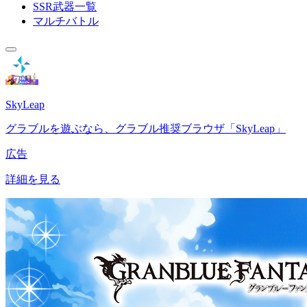
SSR武器一覧
マルチバトル
SkyLeap
グラブルを遊ぶなら、グラブル推奨ブラウザ「SkyLeap」
広告
詳細を見る