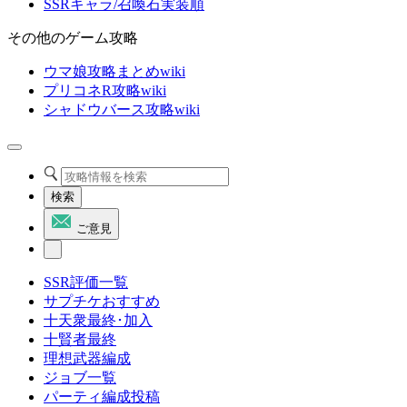
SSRキャラ/召喚石実装順
その他のゲーム攻略
ウマ娘攻略まとめwiki
プリコネR攻略wiki
シャドウバース攻略wiki
検索
ご意見
SSR評価一覧
サプチケおすすめ
十天衆最終･加入
十賢者最終
理想武器編成
ジョブ一覧
パーティ編成投稿