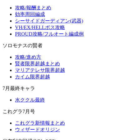
攻略/報酬まとめ
効率周回編成
シーサイドガーディアン(武器)
VH/EX/HELLボス攻略
PROUD攻略/フルオート編成例
ソロモナスの賢者
攻略/進め方
賢者限界超越まとめ
マリアテレサ限界超越
カイム限界超越
7月最終キャラ
水ククル最終
これグラ7月号
これグラ新情報まとめ
ウィザードオリジン