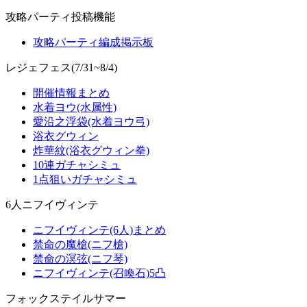
攻略パーティ投稿機能
攻略パーティ編成掲示板
レジェフェス(7/31~8/4)
開催情報まとめ
水着ヨウ(水属性)
愛沿之浮袋(水着ヨウ弓)
浴衣グウィン
炸華紋(浴衣グウィン拳)
10連ガチャシミュ
1点狙いガチャシミュ
6人ニフイヴィンテ
ニフイヴィンテ(6人)まとめ
禁命の魔槍(ニフ槍)
禁命の溟弦(ニフ琴)
ニフイヴィンテ(召喚石)5凸
フォックステイルサマー