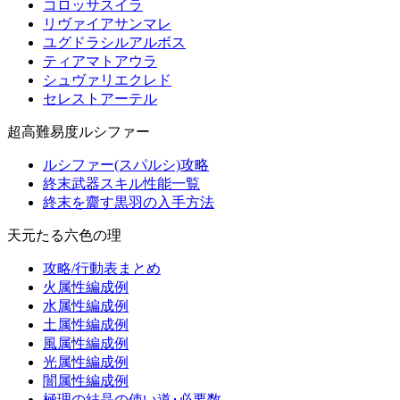
コロッサスイラ
リヴァイアサンマレ
ユグドラシルアルボス
ティアマトアウラ
シュヴァリエクレド
セレストアーテル
超高難易度ルシファー
ルシファー(スパルシ)攻略
終末武器スキル性能一覧
終末を齎す黒羽の入手方法
天元たる六色の理
攻略/行動表まとめ
火属性編成例
水属性編成例
土属性編成例
風属性編成例
光属性編成例
闇属性編成例
極理の結晶の使い道･必要数