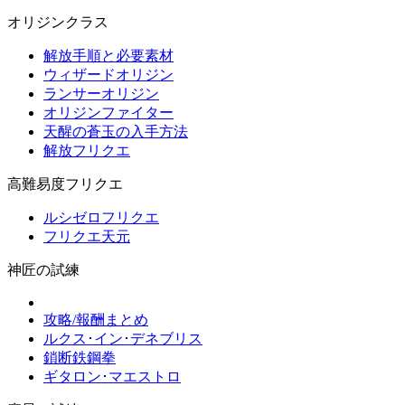
オリジンクラス
解放手順と必要素材
ウィザードオリジン
ランサーオリジン
オリジンファイター
天醒の蒼玉の入手方法
解放フリクエ
高難易度フリクエ
ルシゼロフリクエ
フリクエ天元
神匠の試練
攻略/報酬まとめ
ルクス･イン･デネブリス
鎖断鉄鋼拳
ギタロン･マエストロ