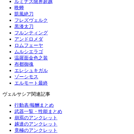
ルミナス限界超越
晩蝉
凱風絶刀
フレズヴェルク
黒漆太刀
フルンティング
アンドロメダ
ロムフェーヤ
ムルシエラゴ
温羅面金色之装
布都御魂
エレシュキガル
ゾーシモス
エルモート最終
ヴェルサシア関連記事
行動表/報酬まとめ
武器一覧・性能まとめ
崩焉のアンクレット
越達のアンクレット
竟極のアンクレット