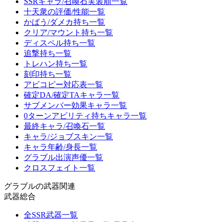
SSRキャラ/召喚石実装順一覧
十天衆の評価/性能一覧
かばう/ダメカ持ち一覧
クリア/マウント持ち一覧
ディスペル持ち一覧
追撃持ち一覧
トレハン持ち一覧
刻印持ち一覧
アビコピー対応表一覧
確定DA/確定TAキャラ一覧
サブメンバー効果キャラ一覧
0ターンアビリティ持ちキャラ一覧
最終キャラ/召喚石一覧
キャラ/ジョブスキン一覧
キャラ年齢/身長一覧
グラブル出演声優一覧
クロスフェイト一覧
グラブルの武器関連
武器総合
全SSR武器一覧