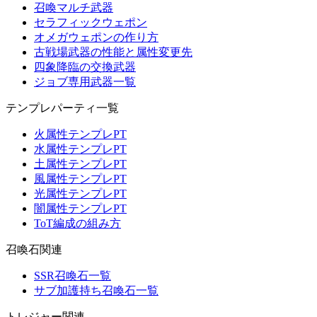
召喚マルチ武器
セラフィックウェポン
オメガウェポンの作り方
古戦場武器の性能と属性変更先
四象降臨の交換武器
ジョブ専用武器一覧
テンプレパーティ一覧
火属性テンプレPT
水属性テンプレPT
土属性テンプレPT
風属性テンプレPT
光属性テンプレPT
闇属性テンプレPT
ToT編成の組み方
召喚石関連
SSR召喚石一覧
サブ加護持ち召喚石一覧
トレジャー関連