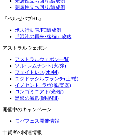
光属性立ち回り/編成例
闇属性立ち回り/編成例
『ベルゼバブHL』
ボス行動表/PT編成例
『混沌の再来･後編』攻略
アストラルウェポン
アストラルウェポン一覧
ソル･レムナント(火/斧)
フェイトレス(水/剣)
ユグドラシルブランチ(土/杖)
イノセント･ラヴ(風/楽器)
ロンゴミニアド(光/槍)
黒銀の滅爪(闇/格闘)
開催中のキャンペーン
モバフェス開催情報
十賢者の関連情報