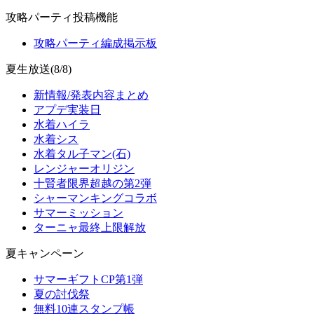
攻略パーティ投稿機能
攻略パーティ編成掲示板
夏生放送(8/8)
新情報/発表内容まとめ
アプデ実装日
水着ハイラ
水着シス
水着タル子マン(石)
レンジャーオリジン
十賢者限界超越の第2弾
シャーマンキングコラボ
サマーミッション
ターニャ最終上限解放
夏キャンペーン
サマーギフトCP第1弾
夏の討伐祭
無料10連スタンプ帳