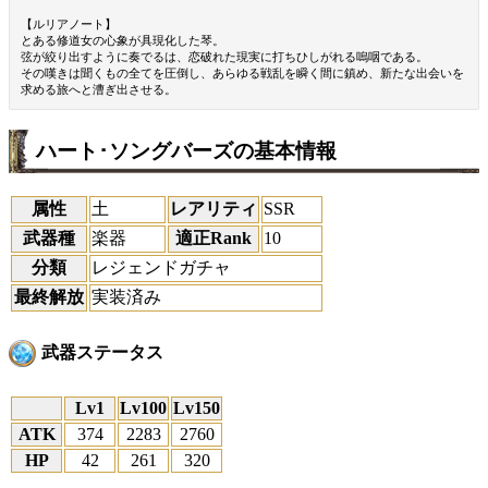
【ルリアノート】
とある修道女の心象が具現化した琴。
弦が絞り出すように奏でるは、恋破れた現実に打ちひしがれる嗚咽である。
その嘆きは聞くもの全てを圧倒し、あらゆる戦乱を瞬く間に鎮め、新たな出会いを
求める旅へと漕ぎ出させる。
ハート･ソングバーズの基本情報
属性
土
レアリティ
SSR
武器種
楽器
適正Rank
10
分類
レジェンドガチャ
最終解放
実装済み
武器ステータス
Lv1
Lv100
Lv150
ATK
374
2283
2760
HP
42
261
320