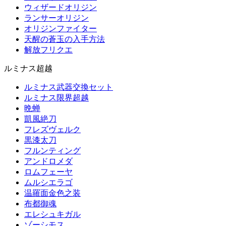
ウィザードオリジン
ランサーオリジン
オリジンファイター
天醒の蒼玉の入手方法
解放フリクエ
ルミナス超越
ルミナス武器交換セット
ルミナス限界超越
晩蝉
凱風絶刀
フレズヴェルク
黒漆太刀
フルンティング
アンドロメダ
ロムフェーヤ
ムルシエラゴ
温羅面金色之装
布都御魂
エレシュキガル
ゾーシモス