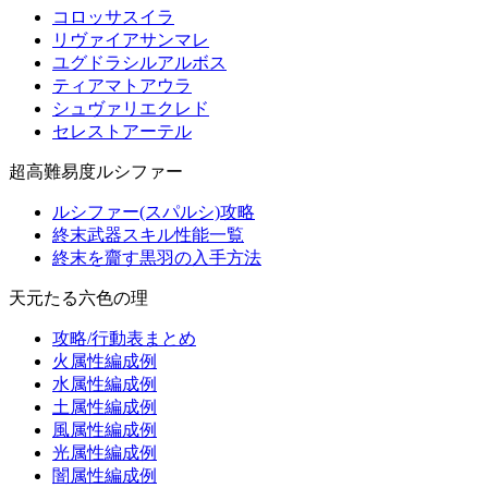
コロッサスイラ
リヴァイアサンマレ
ユグドラシルアルボス
ティアマトアウラ
シュヴァリエクレド
セレストアーテル
超高難易度ルシファー
ルシファー(スパルシ)攻略
終末武器スキル性能一覧
終末を齎す黒羽の入手方法
天元たる六色の理
攻略/行動表まとめ
火属性編成例
水属性編成例
土属性編成例
風属性編成例
光属性編成例
闇属性編成例