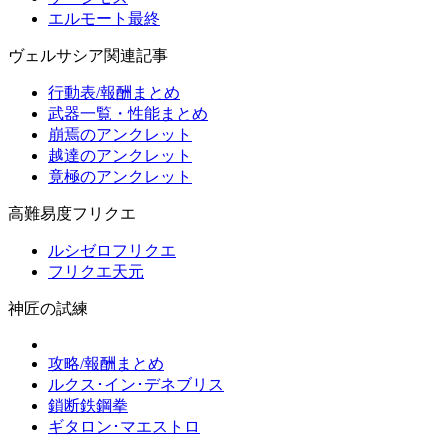
エルモート最終
ヴェルサシア関連記事
行動表/報酬まとめ
武器一覧・性能まとめ
崩焉のアンクレット
越達のアンクレット
竟極のアンクレット
高難易度フリクエ
ルシゼロフリクエ
フリクエ天元
神匠の試練
攻略/報酬まとめ
ルクス･イン･デネブリス
鎖断鉄鋼拳
ギタロン･マエストロ