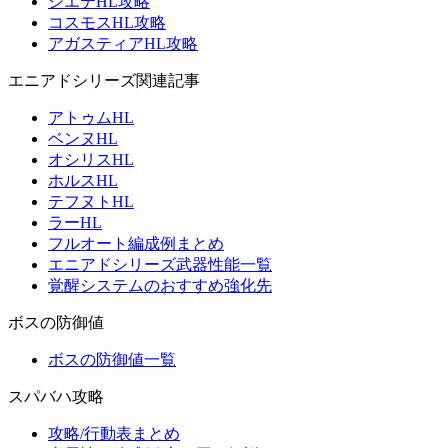
シエテHL攻略
コスモスHL攻略
アガスティアHL攻略
エニアドシリーズ関連記事
アトゥムHL
ベンヌHL
オシリスHL
ホルスHL
テフヌトHL
ラーHL
フルオート編成例まとめ
エニアドシリーズ武器性能一覧
覚醒システムのおすすめ強化先
ボスの防御値
ボスの防御値一覧
スパバハ攻略
攻略/行動表まとめ