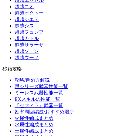
超越エッセル
超越ニオ
超越オクトー
超越シエテ
超越シス
超越フュンフ
超越カトル
超越サラーサ
超越ソーン
超越ウーノ
砂箱攻略
攻略/進め方解説
礎シリーズ武器性能一覧
ミーレス武器性能一覧
EXスキルの性能一覧
『セフィラ』武器一覧
効率周回編成/おすすめ場所
火属性編成まとめ
水属性編成まとめ
土属性編成まとめ