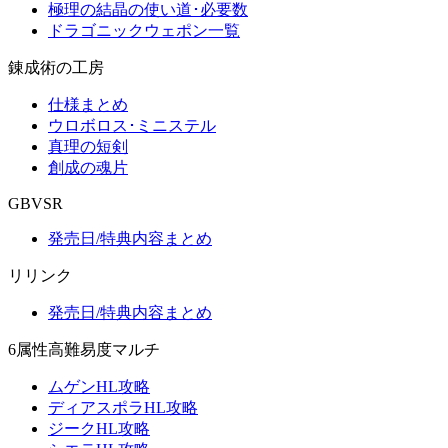
極理の結晶の使い道･必要数
ドラゴニックウェポン一覧
錬成術の工房
仕様まとめ
ウロボロス･ミニステル
真理の短剣
創成の魂片
GBVSR
発売日/特典内容まとめ
リリンク
発売日/特典内容まとめ
6属性高難易度マルチ
ムゲンHL攻略
ディアスポラHL攻略
ジークHL攻略