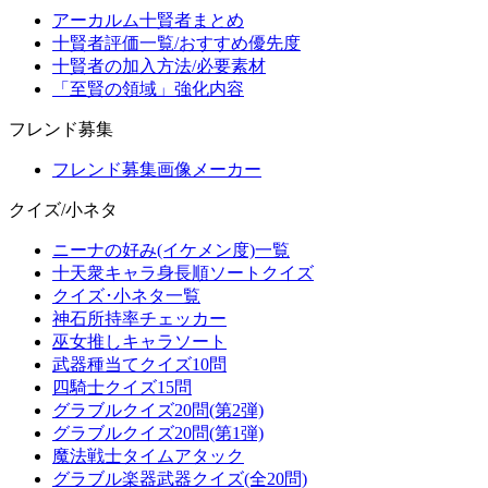
アーカルム十賢者まとめ
十賢者評価一覧/おすすめ優先度
十賢者の加入方法/必要素材
「至賢の領域」強化内容
フレンド募集
フレンド募集画像メーカー
クイズ/小ネタ
ニーナの好み(イケメン度)一覧
十天衆キャラ身長順ソートクイズ
クイズ･小ネタ一覧
神石所持率チェッカー
巫女推しキャラソート
武器種当てクイズ10問
四騎士クイズ15問
グラブルクイズ20問(第2弾)
グラブルクイズ20問(第1弾)
魔法戦士タイムアタック
グラブル楽器武器クイズ(全20問)