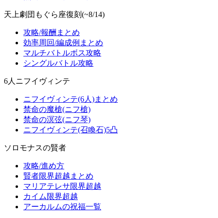
天上劇団もぐら座復刻(~8/14)
攻略/報酬まとめ
効率周回/編成例まとめ
マルチバトルボス攻略
シングルバトル攻略
6人ニフイヴィンテ
ニフイヴィンテ(6人)まとめ
禁命の魔槍(ニフ槍)
禁命の溟弦(ニフ琴)
ニフイヴィンテ(召喚石)5凸
ソロモナスの賢者
攻略/進め方
賢者限界超越まとめ
マリアテレサ限界超越
カイム限界超越
アーカルムの祝福一覧