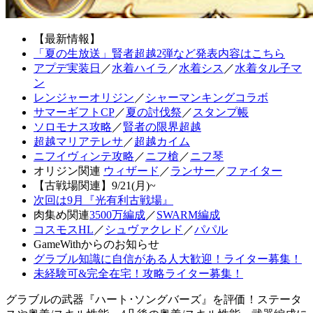
【最新情報】
「夏の生放送」賢者超越2弾など発表内容はこちら
アプデ実装日
／
水着ハイラ
／
水着シス
／
水着タル子マ
ン
レンジャーオリジン
／
シャーマンキングコラボ
サマーギフトCP
／
夏の討伐祭
／
スタンプ帳
ソロモナス攻略
／
賢者の限界超越
超越マリアテレサ
／
超越カイム
ニフイヴィンテ攻略
／
ニフ槍
／
ニフ琴
オリジン関連
ウィザード
／
ランサー
／
ファイター
【古戦場関連】9/21(月)~
次回は9月『光有利古戦場』
肉集め関連
3500万編成
／
SWARM編成
コスモスHL
／
シュヴァクレド
／
パパル
GameWithからのお知らせ
グラブル知識に自信がある人大歓迎！ライター募集！
未経験可&完全在宅！攻略ライター募集！
グラブルの武器『ハート･ソングバーズ』を評価！ステータ