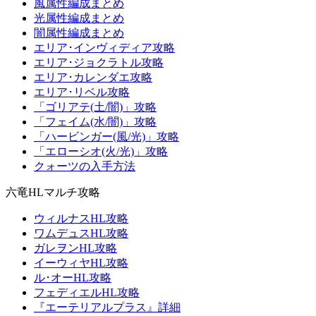
風属性編成まとめ
光属性編成まとめ
闇属性編成まとめ
エリア･インヴィディア攻略
エリア･ジョクラトル攻略
エリア･カレンダエ攻略
エリア･リベル攻略
「ゴリアテ(土/闇)」攻略
「フェイム(水/闇)」攻略
「ハービンガー(風/光)」攻略
「エローシオ(火/光)」攻略
クォーツの入手方法
六竜HLマルチ攻略
ウィルナスHL攻略
ワムデュスHL攻略
ガレヲンHL攻略
イーウィヤHL攻略
ル･オーHL攻略
フェディエルHL攻略
『エーテリアルプラス』詳細