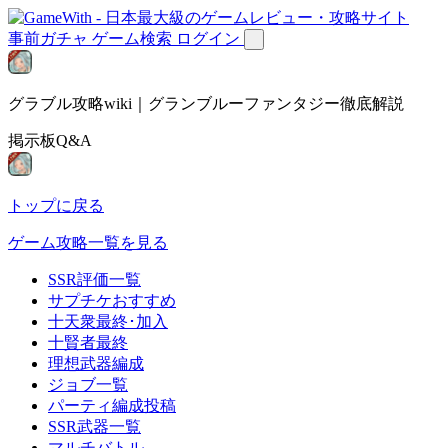
事前ガチャ
ゲーム検索
ログイン
グラブル攻略wiki｜グランブルーファンタジー徹底解説
掲示板Q&A
トップに戻る
ゲーム攻略一覧を見る
SSR評価一覧
サプチケおすすめ
十天衆最終･加入
十賢者最終
理想武器編成
ジョブ一覧
パーティ編成投稿
SSR武器一覧
マルチバトル