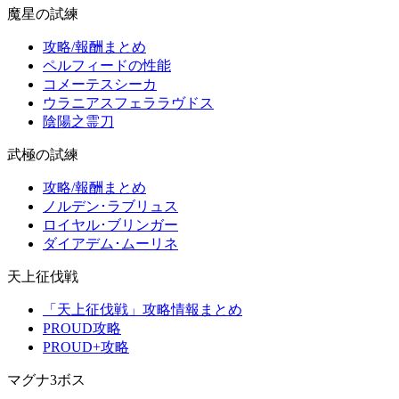
魔星の試練
攻略/報酬まとめ
ペルフィードの性能
コメーテスシーカ
ウラニアスフェララヴドス
陰陽之霊刀
武極の試練
攻略/報酬まとめ
ノルデン･ラブリュス
ロイヤル･ブリンガー
ダイアデム･ムーリネ
天上征伐戦
「天上征伐戦」攻略情報まとめ
PROUD攻略
PROUD+攻略
マグナ3ボス