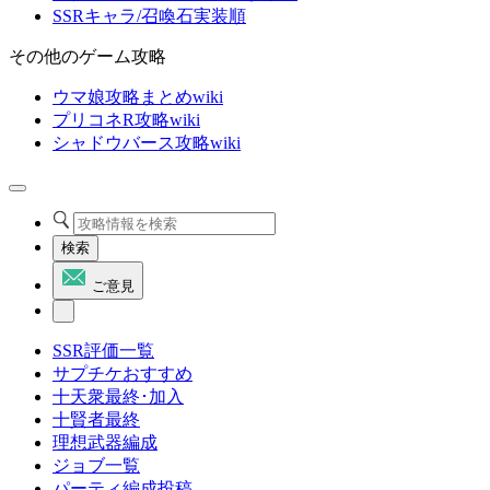
SSRキャラ/召喚石実装順
その他のゲーム攻略
ウマ娘攻略まとめwiki
プリコネR攻略wiki
シャドウバース攻略wiki
検索
ご意見
SSR評価一覧
サプチケおすすめ
十天衆最終･加入
十賢者最終
理想武器編成
ジョブ一覧
パーティ編成投稿