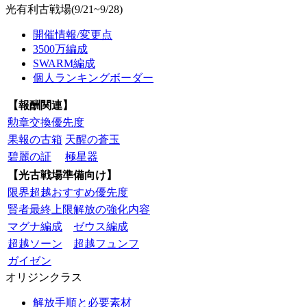
光有利古戦場(9/21~9/28)
開催情報/変更点
3500万編成
SWARM編成
個人ランキングボーダー
【報酬関連】
勲章交換優先度
果報の古箱
天醒の蒼玉
碧麗の証
極星器
【光古戦場準備向け】
限界超越おすすめ優先度
賢者最終上限解放の強化内容
マグナ編成
ゼウス編成
超越ソーン
超越フュンフ
ガイゼン
オリジンクラス
解放手順と必要素材