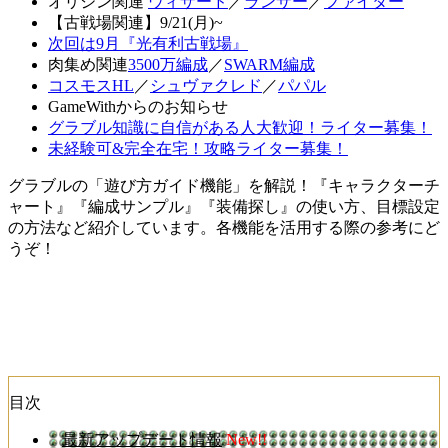
オリジン関連
ウィザード
／
ランサー
／
ファイター
【古戦場関連】9/21(月)~
次回は9月『光有利古戦場』
肉集め関連
3500万編成
／
SWARM編成
コスモスHL
／
シュヴァクレド
／
パパル
GameWithからのお知らせ
グラブル知識に自信がある人大歓迎！ライター募集！
未経験可&完全在宅！攻略ライター募集！
グラブルの「遊び方ガイド機能」を解説！『キャラクターチ
ャート』『編成サンプル』『装備探し』の使い方、目標設定
の方法など紹介しています。各機能を活用する際の参考にど
うぞ！
目次
最新アップデート情報
New!!