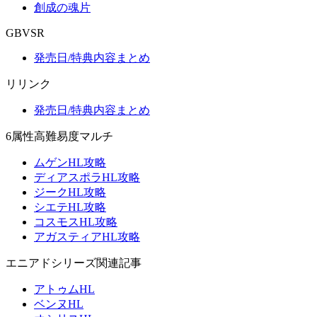
創成の魂片
GBVSR
発売日/特典内容まとめ
リリンク
発売日/特典内容まとめ
6属性高難易度マルチ
ムゲンHL攻略
ディアスポラHL攻略
ジークHL攻略
シエテHL攻略
コスモスHL攻略
アガスティアHL攻略
エニアドシリーズ関連記事
アトゥムHL
ベンヌHL