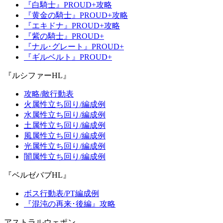
『白騎士』PROUD+攻略
『黄金の騎士』PROUD+攻略
『エキドナ』PROUD+攻略
『紫の騎士』PROUD+
『ナル･グレート』PROUD+
『ギルベルト』PROUD+
『ルシファーHL』
攻略/敵行動表
火属性立ち回り/編成例
水属性立ち回り/編成例
土属性立ち回り/編成例
風属性立ち回り/編成例
光属性立ち回り/編成例
闇属性立ち回り/編成例
『ベルゼバブHL』
ボス行動表/PT編成例
『混沌の再来･後編』攻略
アストラルウェポン