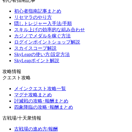
初心者指南記事
初心者指南記事まとめ
リセマラのやり方
隠しトレジャー入手法/手順
スキル上げの効率的な組み合わせ
カジノでメダルを稼ぐ方法
ログインポイントショップ解説
スカイスコープ解説
SkyLeapの使い方/設定方法
SkyLeapポイント解説
攻略情報
クエスト攻略
メインクエスト攻略一覧
マグナ攻略まとめ
討滅戦の攻略･報酬まとめ
四象降臨の攻略･報酬まとめ
古戦場/十天衆情報
古戦場の進め方/報酬