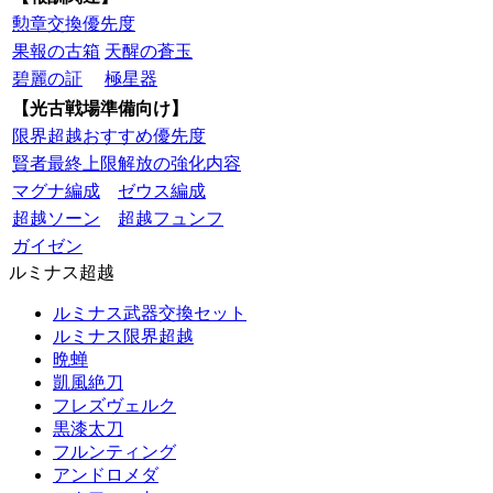
勲章交換優先度
果報の古箱
天醒の蒼玉
碧麗の証
極星器
【光古戦場準備向け】
限界超越おすすめ優先度
賢者最終上限解放の強化内容
マグナ編成
ゼウス編成
超越ソーン
超越フュンフ
ガイゼン
ルミナス超越
ルミナス武器交換セット
ルミナス限界超越
晩蝉
凱風絶刀
フレズヴェルク
黒漆太刀
フルンティング
アンドロメダ