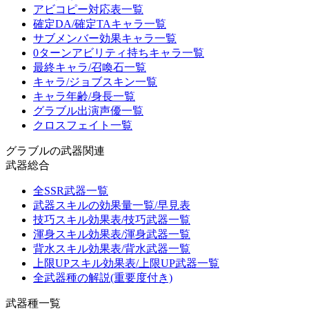
アビコピー対応表一覧
確定DA/確定TAキャラ一覧
サブメンバー効果キャラ一覧
0ターンアビリティ持ちキャラ一覧
最終キャラ/召喚石一覧
キャラ/ジョブスキン一覧
キャラ年齢/身長一覧
グラブル出演声優一覧
クロスフェイト一覧
グラブルの武器関連
武器総合
全SSR武器一覧
武器スキルの効果量一覧/早見表
技巧スキル効果表/技巧武器一覧
渾身スキル効果表/渾身武器一覧
背水スキル効果表/背水武器一覧
上限UPスキル効果表/上限UP武器一覧
全武器種の解説(重要度付き)
武器種一覧