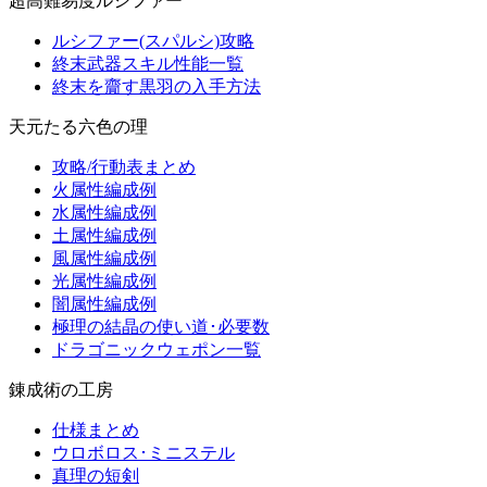
超高難易度ルシファー
ルシファー(スパルシ)攻略
終末武器スキル性能一覧
終末を齎す黒羽の入手方法
天元たる六色の理
攻略/行動表まとめ
火属性編成例
水属性編成例
土属性編成例
風属性編成例
光属性編成例
闇属性編成例
極理の結晶の使い道･必要数
ドラゴニックウェポン一覧
錬成術の工房
仕様まとめ
ウロボロス･ミニステル
真理の短剣