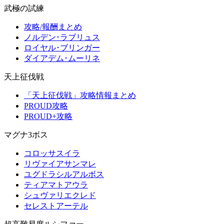
武極の試練
攻略/報酬まとめ
ノルデン･ラブリュス
ロイヤル･ブリンガー
ダイアデム･ムーリネ
天上征伐戦
「天上征伐戦」攻略情報まとめ
PROUD攻略
PROUD+攻略
マグナ3ボス
コロッサスイラ
リヴァイアサンマレ
ユグドラシルアルボス
ティアマトアウラ
シュヴァリエクレド
セレストアーテル