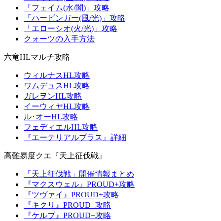
「フェイム(水/闇)」攻略
「ハービンガー(風/光)」攻略
「エローシオ(火/光)」攻略
クォーツの入手方法
六竜HLマルチ攻略
ウィルナスHL攻略
ワムデュスHL攻略
ガレヲンHL攻略
イーウィヤHL攻略
ル･オーHL攻略
フェディエルHL攻略
『エーテリアルプラス』詳細
高難易度クエ『天上征伐戦』
「天上征伐戦」開催情報まとめ
『マクスウェル』PROUD+攻略
『ツヴァイ』PROUD+攻略
『キクリ』PROUD+攻略
『ケルブ』PROUD+攻略