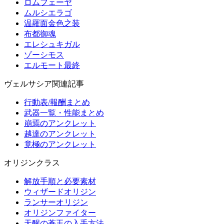
ロムフェーヤ
ムルシエラゴ
温羅面金色之装
布都御魂
エレシュキガル
ゾーシモス
エルモート最終
ヴェルサシア関連記事
行動表/報酬まとめ
武器一覧・性能まとめ
崩焉のアンクレット
越達のアンクレット
竟極のアンクレット
オリジンクラス
解放手順と必要素材
ウィザードオリジン
ランサーオリジン
オリジンファイター
天醒の蒼玉の入手方法