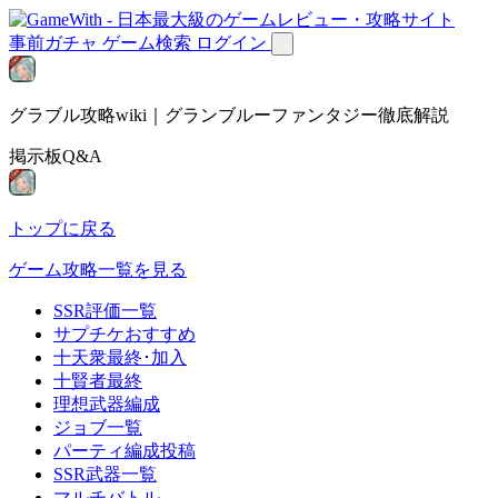
事前ガチャ
ゲーム検索
ログイン
グラブル攻略wiki｜グランブルーファンタジー徹底解説
掲示板Q&A
トップに戻る
ゲーム攻略一覧を見る
SSR評価一覧
サプチケおすすめ
十天衆最終･加入
十賢者最終
理想武器編成
ジョブ一覧
パーティ編成投稿
SSR武器一覧
マルチバトル