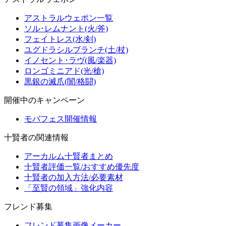
アストラルウェポン一覧
ソル･レムナント(火/斧)
フェイトレス(水/剣)
ユグドラシルブランチ(土/杖)
イノセント･ラヴ(風/楽器)
ロンゴミニアド(光/槍)
黒銀の滅爪(闇/格闘)
開催中のキャンペーン
モバフェス開催情報
十賢者の関連情報
アーカルム十賢者まとめ
十賢者評価一覧/おすすめ優先度
十賢者の加入方法/必要素材
「至賢の領域」強化内容
フレンド募集
フレンド募集画像メーカー