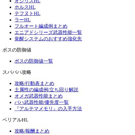
オシリスHL
ホルスHL
テフヌトHL
ラーHL
フルオート編成例まとめ
エニアドシリーズ武器性能一覧
覚醒システムのおすすめ強化先
ボスの防御値
ボスの防御値一覧
スパバハ攻略
攻略/行動表まとめ
土属性の編成例/立ち回り解説
オメガ武器性能まとめ
バハ武器性能/優先度一覧
『アルテマメモリ』の入手方法
ベリアルHL
攻略/報酬まとめ