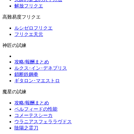
解放フリクエ
高難易度フリクエ
ルシゼロフリクエ
フリクエ天元
神匠の試練
攻略/報酬まとめ
ルクス･イン･デネブリス
鎖断鉄鋼拳
ギタロン･マエストロ
魔星の試練
攻略/報酬まとめ
ペルフィードの性能
コメーテスシーカ
ウラニアスフェララヴドス
陰陽之霊刀