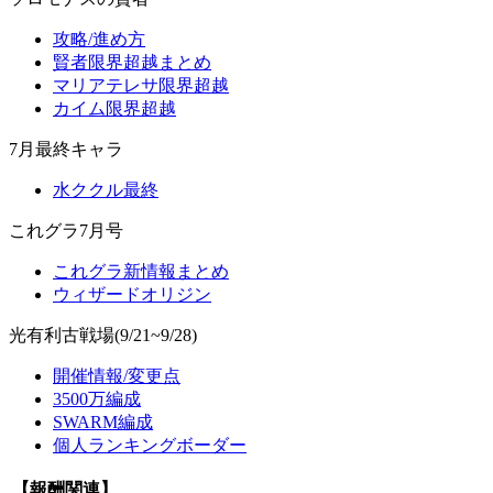
攻略/進め方
賢者限界超越まとめ
マリアテレサ限界超越
カイム限界超越
7月最終キャラ
水ククル最終
これグラ7月号
これグラ新情報まとめ
ウィザードオリジン
光有利古戦場(9/21~9/28)
開催情報/変更点
3500万編成
SWARM編成
個人ランキングボーダー
【報酬関連】