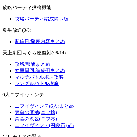
攻略パーティ投稿機能
攻略パーティ編成掲示板
夏生放送(8/8)
配信日/発表内容まとめ
天上劇団もぐら座復刻(~8/14)
攻略/報酬まとめ
効率周回/編成例まとめ
マルチバトルボス攻略
シングルバトル攻略
6人ニフイヴィンテ
ニフイヴィンテ(6人)まとめ
禁命の魔槍(ニフ槍)
禁命の溟弦(ニフ琴)
ニフイヴィンテ(召喚石)5凸
ソロモナスの賢者