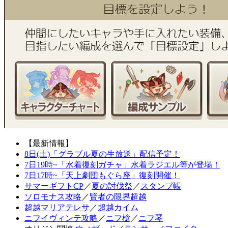
【最新情報】
8日(土)「グラブル夏の生放送」配信予定！
7日19時~「水着復刻ガチャ」水着ラジエル等が登場！
7日17時~「天上劇団もぐら座」復刻開催！
サマーギフトCP
／
夏の討伐祭
／
スタンプ帳
ソロモナス攻略
／
賢者の限界超越
超越マリアテレサ
／
超越カイム
ニフイヴィンテ攻略
／
ニフ槍
／
ニフ琴