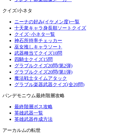
クイズ/小ネタ
ニーナの好み(イケメン度)一覧
十天衆キャラ身長順ソートクイズ
クイズ･小ネタ一覧
神石所持率チェッカー
巫女推しキャラソート
武器種当てクイズ10問
四騎士クイズ15問
グラブルクイズ20問(第2弾)
グラブルクイズ20問(第1弾)
魔法戦士タイムアタック
グラブル楽器武器クイズ(全20問)
パンデモニウム最終階層攻略
最終階層ボス攻略
英雄武器一覧
英雄武器作成方法
アーカルムの転世