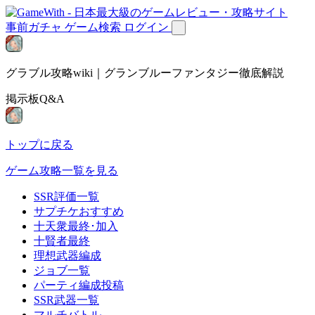
事前ガチャ
ゲーム検索
ログイン
グラブル攻略wiki｜グランブルーファンタジー徹底解説
掲示板Q&A
トップに戻る
ゲーム攻略一覧を見る
SSR評価一覧
サプチケおすすめ
十天衆最終･加入
十賢者最終
理想武器編成
ジョブ一覧
パーティ編成投稿
SSR武器一覧
マルチバトル