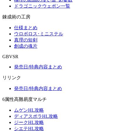
ドラゴニックウェポン一覧
錬成術の工房
仕様まとめ
ウロボロス･ミニステル
真理の短剣
創成の魂片
GBVSR
発売日/特典内容まとめ
リリンク
発売日/特典内容まとめ
6属性高難易度マルチ
ムゲンHL攻略
ディアスポラHL攻略
ジークHL攻略
シエテHL攻略