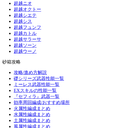
超越ニオ
超越オクトー
超越シエテ
超越シス
超越フュンフ
超越カトル
超越サラーサ
超越ソーン
超越ウーノ
砂箱攻略
攻略/進め方解説
礎シリーズ武器性能一覧
ミーレス武器性能一覧
EXスキルの性能一覧
『セフィラ』武器一覧
効率周回編成/おすすめ場所
火属性編成まとめ
水属性編成まとめ
土属性編成まとめ
風属性編成まとめ