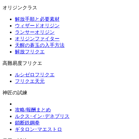
オリジンクラス
解放手順と必要素材
ウィザードオリジン
ランサーオリジン
オリジンファイター
天醒の蒼玉の入手方法
解放フリクエ
高難易度フリクエ
ルシゼロフリクエ
フリクエ天元
神匠の試練
攻略/報酬まとめ
ルクス･イン･デネブリス
鎖断鉄鋼拳
ギタロン･マエストロ