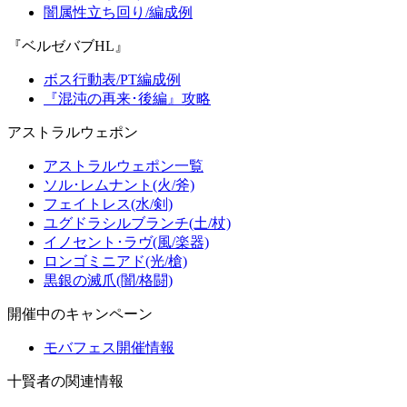
闇属性立ち回り/編成例
『ベルゼバブHL』
ボス行動表/PT編成例
『混沌の再来･後編』攻略
アストラルウェポン
アストラルウェポン一覧
ソル･レムナント(火/斧)
フェイトレス(水/剣)
ユグドラシルブランチ(土/杖)
イノセント･ラヴ(風/楽器)
ロンゴミニアド(光/槍)
黒銀の滅爪(闇/格闘)
開催中のキャンペーン
モバフェス開催情報
十賢者の関連情報