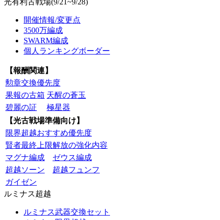
光有利古戦場(9/21~9/28)
開催情報/変更点
3500万編成
SWARM編成
個人ランキングボーダー
【報酬関連】
勲章交換優先度
果報の古箱
天醒の蒼玉
碧麗の証
極星器
【光古戦場準備向け】
限界超越おすすめ優先度
賢者最終上限解放の強化内容
マグナ編成
ゼウス編成
超越ソーン
超越フュンフ
ガイゼン
ルミナス超越
ルミナス武器交換セット