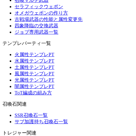
召喚マルチ武器
セラフィックウェポン
オメガウェポンの作り方
古戦場武器の性能と属性変更先
四象降臨の交換武器
ジョブ専用武器一覧
テンプレパーティ一覧
火属性テンプレPT
水属性テンプレPT
土属性テンプレPT
風属性テンプレPT
光属性テンプレPT
闇属性テンプレPT
ToT編成の組み方
召喚石関連
SSR召喚石一覧
サブ加護持ち召喚石一覧
トレジャー関連