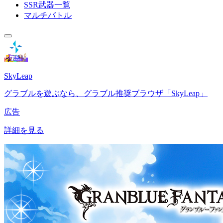
SSR武器一覧
マルチバトル
SkyLeap
グラブルを遊ぶなら、グラブル推奨ブラウザ「SkyLeap」
広告
詳細を見る