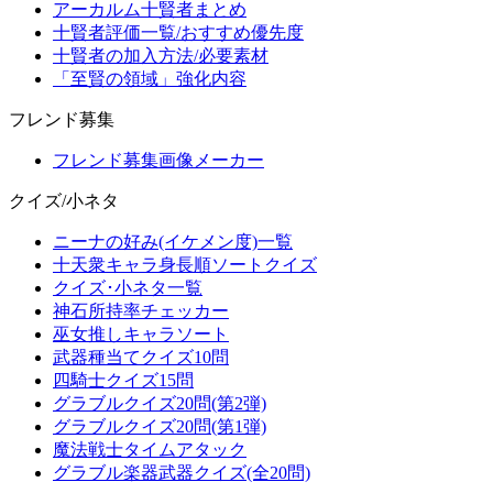
アーカルム十賢者まとめ
十賢者評価一覧/おすすめ優先度
十賢者の加入方法/必要素材
「至賢の領域」強化内容
フレンド募集
フレンド募集画像メーカー
クイズ/小ネタ
ニーナの好み(イケメン度)一覧
十天衆キャラ身長順ソートクイズ
クイズ･小ネタ一覧
神石所持率チェッカー
巫女推しキャラソート
武器種当てクイズ10問
四騎士クイズ15問
グラブルクイズ20問(第2弾)
グラブルクイズ20問(第1弾)
魔法戦士タイムアタック
グラブル楽器武器クイズ(全20問)