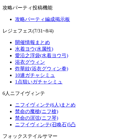
攻略パーティ投稿機能
攻略パーティ編成掲示板
レジェフェス(7/31~8/4)
開催情報まとめ
水着ヨウ(水属性)
愛沿之浮袋(水着ヨウ弓)
浴衣グウィン
炸華紋(浴衣グウィン拳)
10連ガチャシミュ
1点狙いガチャシミュ
6人ニフイヴィンテ
ニフイヴィンテ(6人)まとめ
禁命の魔槍(ニフ槍)
禁命の溟弦(ニフ琴)
ニフイヴィンテ(召喚石)5凸
フォックステイルサマー