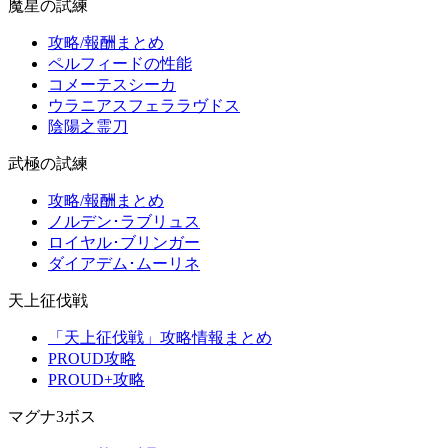
魔星の試練
攻略/報酬まとめ
ペルフィードの性能
コメーテスシーカ
ウラニアスフェララヴドス
陰陽之霊刀
武極の試練
攻略/報酬まとめ
ノルデン･ラブリュス
ロイヤル･ブリンガー
ダイアデム･ムーリネ
天上征伐戦
「天上征伐戦」攻略情報まとめ
PROUD攻略
PROUD+攻略
マグナ3ボス