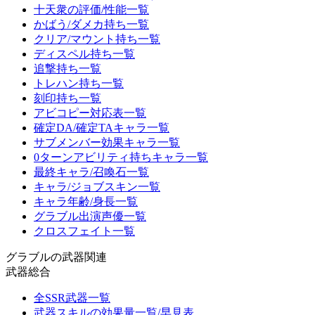
十天衆の評価/性能一覧
かばう/ダメカ持ち一覧
クリア/マウント持ち一覧
ディスペル持ち一覧
追撃持ち一覧
トレハン持ち一覧
刻印持ち一覧
アビコピー対応表一覧
確定DA/確定TAキャラ一覧
サブメンバー効果キャラ一覧
0ターンアビリティ持ちキャラ一覧
最終キャラ/召喚石一覧
キャラ/ジョブスキン一覧
キャラ年齢/身長一覧
グラブル出演声優一覧
クロスフェイト一覧
グラブルの武器関連
武器総合
全SSR武器一覧
武器スキルの効果量一覧/早見表