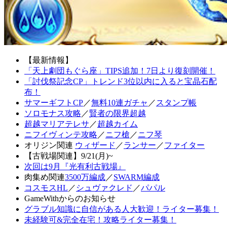
【最新情報】
「天上劇団もぐら座」TIPS追加！7日より復刻開催！
「討伐祭記念CP」トレンド3位以内に入ると宝晶石配
布！
サマーギフトCP
／
無料10連ガチャ
／
スタンプ帳
ソロモナス攻略
／
賢者の限界超越
超越マリアテレサ
／
超越カイム
ニフイヴィンテ攻略
／
ニフ槍
／
ニフ琴
オリジン関連
ウィザード
／
ランサー
／
ファイター
【古戦場関連】9/21(月)~
次回は9月『光有利古戦場』
肉集め関連
3500万編成
／
SWARM編成
コスモスHL
／
シュヴァクレド
／
パパル
GameWithからのお知らせ
グラブル知識に自信がある人大歓迎！ライター募集！
未経験可&完全在宅！攻略ライター募集！