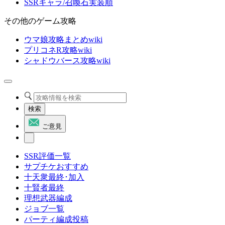
SSRキャラ/召喚石実装順
その他のゲーム攻略
ウマ娘攻略まとめwiki
プリコネR攻略wiki
シャドウバース攻略wiki
検索
ご意見
SSR評価一覧
サプチケおすすめ
十天衆最終･加入
十賢者最終
理想武器編成
ジョブ一覧
パーティ編成投稿