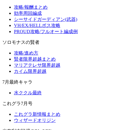
攻略/報酬まとめ
効率周回編成
シーサイドガーディアン(武器)
VH/EX/HELLボス攻略
PROUD攻略/フルオート編成例
ソロモナスの賢者
攻略/進め方
賢者限界超越まとめ
マリアテレサ限界超越
カイム限界超越
7月最終キャラ
水ククル最終
これグラ7月号
これグラ新情報まとめ
ウィザードオリジン