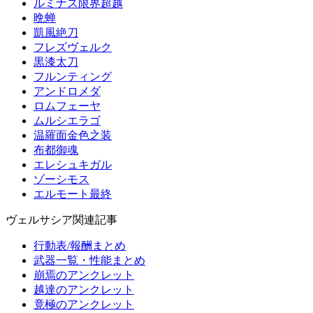
ルミナス限界超越
晩蝉
凱風絶刀
フレズヴェルク
黒漆太刀
フルンティング
アンドロメダ
ロムフェーヤ
ムルシエラゴ
温羅面金色之装
布都御魂
エレシュキガル
ゾーシモス
エルモート最終
ヴェルサシア関連記事
行動表/報酬まとめ
武器一覧・性能まとめ
崩焉のアンクレット
越達のアンクレット
竟極のアンクレット