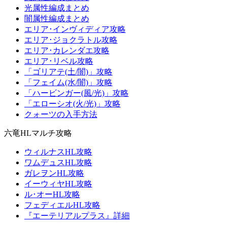
光属性編成まとめ
闇属性編成まとめ
エリア･インヴィディア攻略
エリア･ジョクラトル攻略
エリア･カレンダエ攻略
エリア･リベル攻略
「ゴリアテ(土/闇)」攻略
「フェイム(水/闇)」攻略
「ハービンガー(風/光)」攻略
「エローシオ(火/光)」攻略
クォーツの入手方法
六竜HLマルチ攻略
ウィルナスHL攻略
ワムデュスHL攻略
ガレヲンHL攻略
イーウィヤHL攻略
ル･オーHL攻略
フェディエルHL攻略
『エーテリアルプラス』詳細