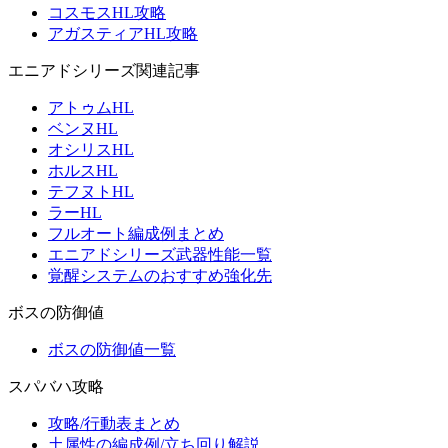
コスモスHL攻略
アガスティアHL攻略
エニアドシリーズ関連記事
アトゥムHL
ベンヌHL
オシリスHL
ホルスHL
テフヌトHL
ラーHL
フルオート編成例まとめ
エニアドシリーズ武器性能一覧
覚醒システムのおすすめ強化先
ボスの防御値
ボスの防御値一覧
スパバハ攻略
攻略/行動表まとめ
土属性の編成例/立ち回り解説