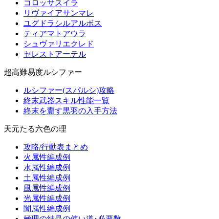
コロッサスイラ
リヴァイアサンマレ
ユグドラシルアルボス
ティアマトアウラ
シュヴァリエクレド
セレストアーテル
超高難易度ルシファー
ルシファー(スパルシ)攻略
終末武器スキル性能一覧
終末を齎す黒羽の入手方法
天元たる六色の理
攻略/行動表まとめ
火属性編成例
水属性編成例
土属性編成例
風属性編成例
光属性編成例
闇属性編成例
極理の結晶の使い道･必要数