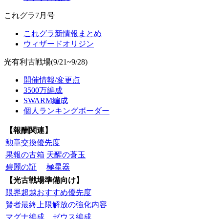
これグラ7月号
これグラ新情報まとめ
ウィザードオリジン
光有利古戦場(9/21~9/28)
開催情報/変更点
3500万編成
SWARM編成
個人ランキングボーダー
【報酬関連】
勲章交換優先度
果報の古箱
天醒の蒼玉
碧麗の証
極星器
【光古戦場準備向け】
限界超越おすすめ優先度
賢者最終上限解放の強化内容
マグナ編成
ゼウス編成