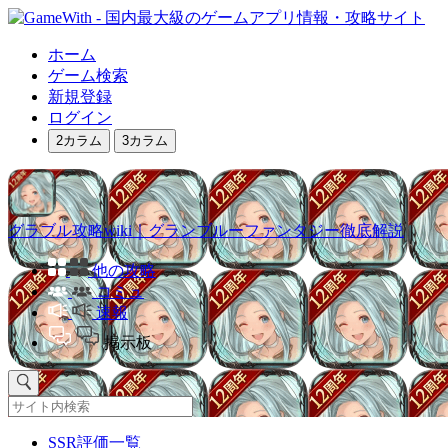
ホーム
ゲーム検索
新規登録
ログイン
2カラム
3カラム
グラブル攻略wiki｜グランブルーファンタジー徹底解説
他の攻略
コミュ
速報
掲示板
SSR評価一覧