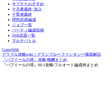
サプチケおすすめ
十天衆最終･加入
十賢者最終
理想武器編成
ジョブ一覧
パーティ編成投稿
SSR武器一覧
マルチバトル
GameWith
グラブル攻略wiki｜グランブルーファンタジー徹底解説
『バブイールの塔』攻略/報酬まとめ
『バブイールの塔』60-1攻略/フルオート編成例まとめ