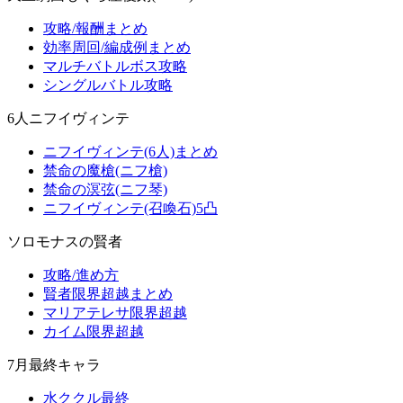
攻略/報酬まとめ
効率周回/編成例まとめ
マルチバトルボス攻略
シングルバトル攻略
6人ニフイヴィンテ
ニフイヴィンテ(6人)まとめ
禁命の魔槍(ニフ槍)
禁命の溟弦(ニフ琴)
ニフイヴィンテ(召喚石)5凸
ソロモナスの賢者
攻略/進め方
賢者限界超越まとめ
マリアテレサ限界超越
カイム限界超越
7月最終キャラ
水ククル最終