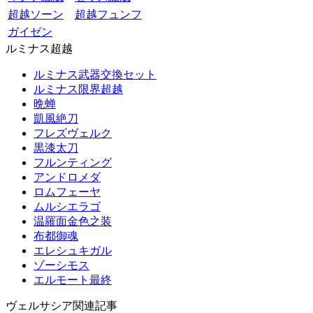
超越ソーン
超越フュンフ
ガイゼン
ルミナス超越
ルミナス武器交換セット
ルミナス限界超越
晩蝉
凱風絶刀
フレズヴェルク
黒漆太刀
フルンティング
アンドロメダ
ロムフェーヤ
ムルシエラゴ
温羅面金色之装
布都御魂
エレシュキガル
ゾーシモス
エルモート最終
ヴェルサシア関連記事