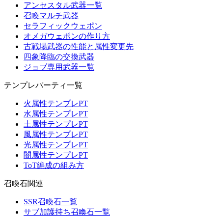
アンセスタル武器一覧
召喚マルチ武器
セラフィックウェポン
オメガウェポンの作り方
古戦場武器の性能と属性変更先
四象降臨の交換武器
ジョブ専用武器一覧
テンプレパーティ一覧
火属性テンプレPT
水属性テンプレPT
土属性テンプレPT
風属性テンプレPT
光属性テンプレPT
闇属性テンプレPT
ToT編成の組み方
召喚石関連
SSR召喚石一覧
サブ加護持ち召喚石一覧