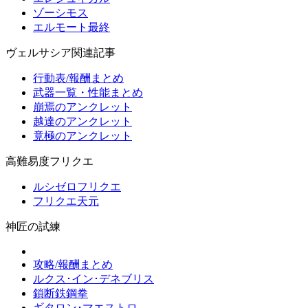
ゾーシモス
エルモート最終
ヴェルサシア関連記事
行動表/報酬まとめ
武器一覧・性能まとめ
崩焉のアンクレット
越達のアンクレット
竟極のアンクレット
高難易度フリクエ
ルシゼロフリクエ
フリクエ天元
神匠の試練
攻略/報酬まとめ
ルクス･イン･デネブリス
鎖断鉄鋼拳
ギタロン･マエストロ