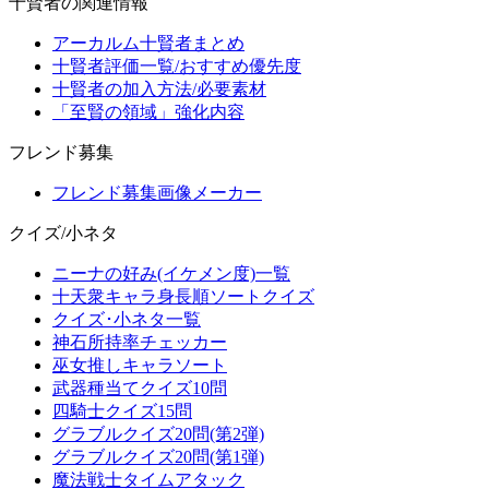
十賢者の関連情報
アーカルム十賢者まとめ
十賢者評価一覧/おすすめ優先度
十賢者の加入方法/必要素材
「至賢の領域」強化内容
フレンド募集
フレンド募集画像メーカー
クイズ/小ネタ
ニーナの好み(イケメン度)一覧
十天衆キャラ身長順ソートクイズ
クイズ･小ネタ一覧
神石所持率チェッカー
巫女推しキャラソート
武器種当てクイズ10問
四騎士クイズ15問
グラブルクイズ20問(第2弾)
グラブルクイズ20問(第1弾)
魔法戦士タイムアタック