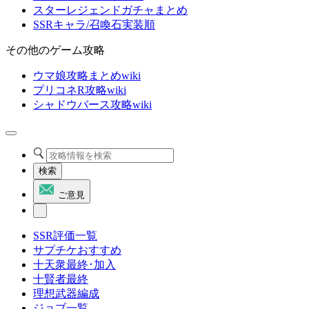
スターレジェンドガチャまとめ
SSRキャラ/召喚石実装順
その他のゲーム攻略
ウマ娘攻略まとめwiki
プリコネR攻略wiki
シャドウバース攻略wiki
検索
ご意見
SSR評価一覧
サプチケおすすめ
十天衆最終･加入
十賢者最終
理想武器編成
ジョブ一覧