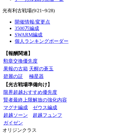
光有利古戦場(9/21~9/28)
開催情報/変更点
3500万編成
SWARM編成
個人ランキングボーダー
【報酬関連】
勲章交換優先度
果報の古箱
天醒の蒼玉
碧麗の証
極星器
【光古戦場準備向け】
限界超越おすすめ優先度
賢者最終上限解放の強化内容
マグナ編成
ゼウス編成
超越ソーン
超越フュンフ
ガイゼン
オリジンクラス