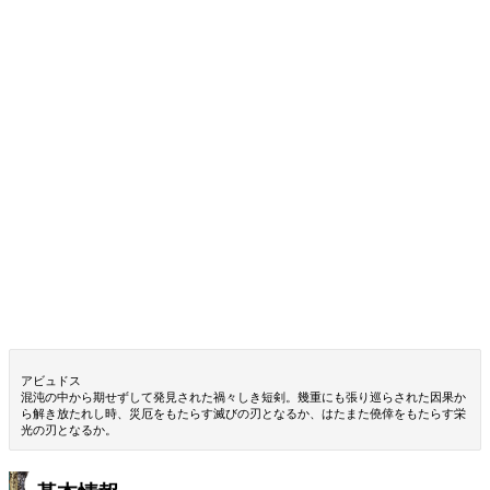
アビュドス
混沌の中から期せずして発見された禍々しき短剣。幾重にも張り巡らされた因果か
ら解き放たれし時、災厄をもたらす滅びの刃となるか、はたまた僥倖をもたらす栄
光の刃となるか。