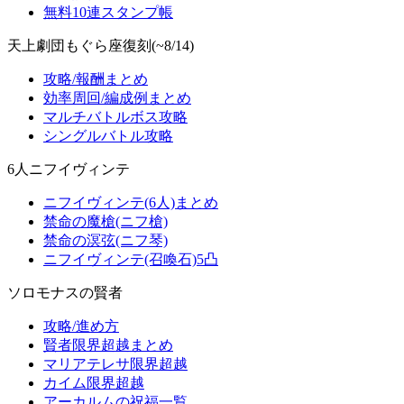
無料10連スタンプ帳
天上劇団もぐら座復刻(~8/14)
攻略/報酬まとめ
効率周回/編成例まとめ
マルチバトルボス攻略
シングルバトル攻略
6人ニフイヴィンテ
ニフイヴィンテ(6人)まとめ
禁命の魔槍(ニフ槍)
禁命の溟弦(ニフ琴)
ニフイヴィンテ(召喚石)5凸
ソロモナスの賢者
攻略/進め方
賢者限界超越まとめ
マリアテレサ限界超越
カイム限界超越
アーカルムの祝福一覧