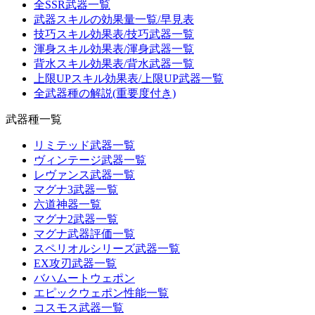
全SSR武器一覧
武器スキルの効果量一覧/早見表
技巧スキル効果表/技巧武器一覧
渾身スキル効果表/渾身武器一覧
背水スキル効果表/背水武器一覧
上限UPスキル効果表/上限UP武器一覧
全武器種の解説(重要度付き)
武器種一覧
リミテッド武器一覧
ヴィンテージ武器一覧
レヴァンス武器一覧
マグナ3武器一覧
六道神器一覧
マグナ2武器一覧
マグナ武器評価一覧
スペリオルシリーズ武器一覧
EX攻刃武器一覧
バハムートウェポン
エピックウェポン性能一覧
コスモス武器一覧