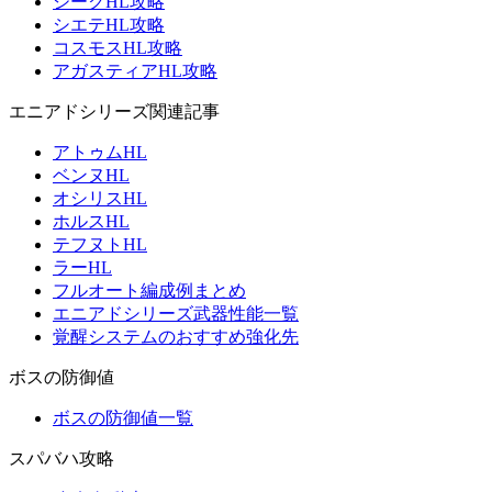
ジークHL攻略
シエテHL攻略
コスモスHL攻略
アガスティアHL攻略
エニアドシリーズ関連記事
アトゥムHL
ベンヌHL
オシリスHL
ホルスHL
テフヌトHL
ラーHL
フルオート編成例まとめ
エニアドシリーズ武器性能一覧
覚醒システムのおすすめ強化先
ボスの防御値
ボスの防御値一覧
スパバハ攻略