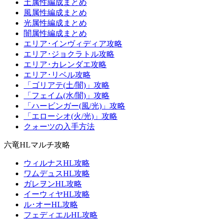
土属性編成まとめ
風属性編成まとめ
光属性編成まとめ
闇属性編成まとめ
エリア･インヴィディア攻略
エリア･ジョクラトル攻略
エリア･カレンダエ攻略
エリア･リベル攻略
「ゴリアテ(土/闇)」攻略
「フェイム(水/闇)」攻略
「ハービンガー(風/光)」攻略
「エローシオ(火/光)」攻略
クォーツの入手方法
六竜HLマルチ攻略
ウィルナスHL攻略
ワムデュスHL攻略
ガレヲンHL攻略
イーウィヤHL攻略
ル･オーHL攻略
フェディエルHL攻略