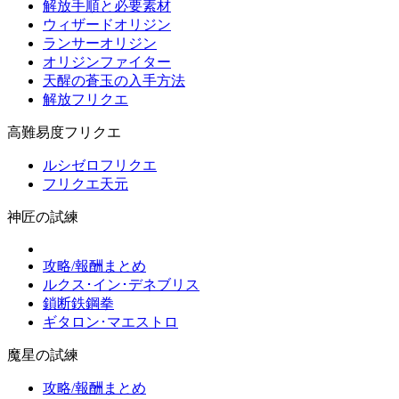
解放手順と必要素材
ウィザードオリジン
ランサーオリジン
オリジンファイター
天醒の蒼玉の入手方法
解放フリクエ
高難易度フリクエ
ルシゼロフリクエ
フリクエ天元
神匠の試練
攻略/報酬まとめ
ルクス･イン･デネブリス
鎖断鉄鋼拳
ギタロン･マエストロ
魔星の試練
攻略/報酬まとめ