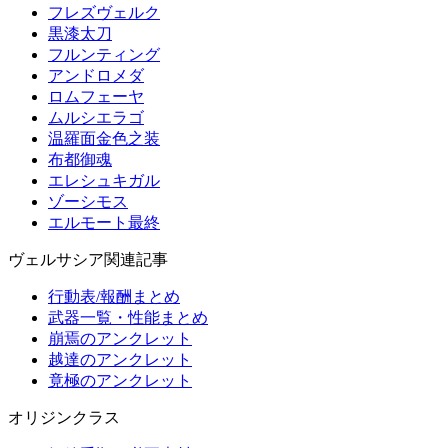
フレズヴェルク
黒漆太刀
フルンティング
アンドロメダ
ロムフェーヤ
ムルシエラゴ
温羅面金色之装
布都御魂
エレシュキガル
ゾーシモス
エルモート最終
ヴェルサシア関連記事
行動表/報酬まとめ
武器一覧・性能まとめ
崩焉のアンクレット
越達のアンクレット
竟極のアンクレット
オリジンクラス