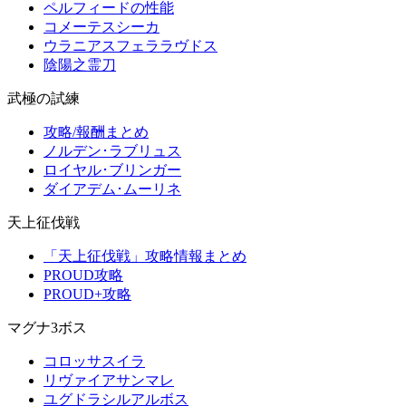
ペルフィードの性能
コメーテスシーカ
ウラニアスフェララヴドス
陰陽之霊刀
武極の試練
攻略/報酬まとめ
ノルデン･ラブリュス
ロイヤル･ブリンガー
ダイアデム･ムーリネ
天上征伐戦
「天上征伐戦」攻略情報まとめ
PROUD攻略
PROUD+攻略
マグナ3ボス
コロッサスイラ
リヴァイアサンマレ
ユグドラシルアルボス