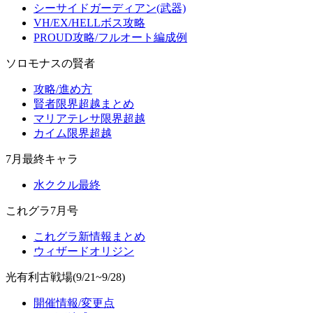
シーサイドガーディアン(武器)
VH/EX/HELLボス攻略
PROUD攻略/フルオート編成例
ソロモナスの賢者
攻略/進め方
賢者限界超越まとめ
マリアテレサ限界超越
カイム限界超越
7月最終キャラ
水ククル最終
これグラ7月号
これグラ新情報まとめ
ウィザードオリジン
光有利古戦場(9/21~9/28)
開催情報/変更点