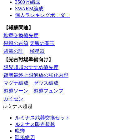
3500万編成
SWARM編成
個人ランキングボーダー
【報酬関連】
勲章交換優先度
果報の古箱
天醒の蒼玉
碧麗の証
極星器
【光古戦場準備向け】
限界超越おすすめ優先度
賢者最終上限解放の強化内容
マグナ編成
ゼウス編成
超越ソーン
超越フュンフ
ガイゼン
ルミナス超越
ルミナス武器交換セット
ルミナス限界超越
晩蝉
凱風絶刀