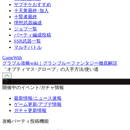
サプチケおすすめ
十天衆最終･加入
十賢者最終
理想武器編成
ジョブ一覧
パーティ編成投稿
SSR武器一覧
マルチバトル
GameWith
グラブル攻略wiki｜グランブルーファンタジー徹底解説
「オプティマス･グローブ」の入手方法/使い道
攻略 メニュー
開催中のイベント/ガチャ情報
最新情報/ニュース速報
ゲーム更新/アプデ情報
ガチャ更新情報
攻略パーティ投稿機能