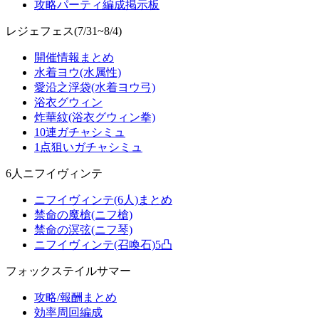
攻略パーティ編成掲示板
レジェフェス(7/31~8/4)
開催情報まとめ
水着ヨウ(水属性)
愛沿之浮袋(水着ヨウ弓)
浴衣グウィン
炸華紋(浴衣グウィン拳)
10連ガチャシミュ
1点狙いガチャシミュ
6人ニフイヴィンテ
ニフイヴィンテ(6人)まとめ
禁命の魔槍(ニフ槍)
禁命の溟弦(ニフ琴)
ニフイヴィンテ(召喚石)5凸
フォックステイルサマー
攻略/報酬まとめ
効率周回編成