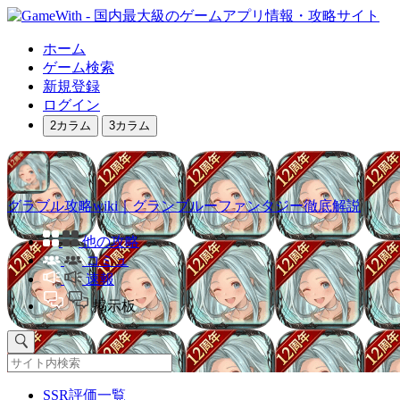
ホーム
ゲーム検索
新規登録
ログイン
2カラム
3カラム
グラブル攻略wiki｜グランブルーファンタジー徹底解説
他の攻略
コミュ
速報
掲示板
SSR評価一覧