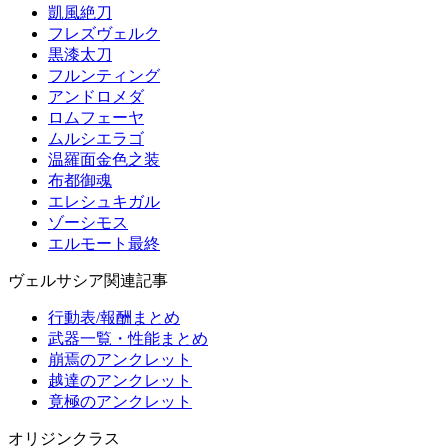
凱風絶刀
フレズヴェルク
黒漆太刀
フルンティング
アンドロメダ
ロムフェーヤ
ムルシエラゴ
温羅面金色之装
布都御魂
エレシュキガル
ゾーシモス
エルモート最終
ヴェルサシア関連記事
行動表/報酬まとめ
武器一覧・性能まとめ
崩焉のアンクレット
越達のアンクレット
竟極のアンクレット
オリジンクラス