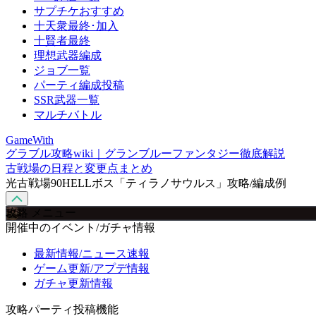
サプチケおすすめ
十天衆最終･加入
十賢者最終
理想武器編成
ジョブ一覧
パーティ編成投稿
SSR武器一覧
マルチバトル
GameWith
グラブル攻略wiki｜グランブルーファンタジー徹底解説
古戦場の日程と変更点まとめ
光古戦場90HELLボス「ティラノサウルス」攻略/編成例
攻略 メニュー
開催中のイベント/ガチャ情報
最新情報/ニュース速報
ゲーム更新/アプデ情報
ガチャ更新情報
攻略パーティ投稿機能