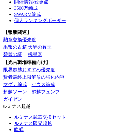
開催情報/変更点
3500万編成
SWARM編成
個人ランキングボーダー
【報酬関連】
勲章交換優先度
果報の古箱
天醒の蒼玉
碧麗の証
極星器
【光古戦場準備向け】
限界超越おすすめ優先度
賢者最終上限解放の強化内容
マグナ編成
ゼウス編成
超越ソーン
超越フュンフ
ガイゼン
ルミナス超越
ルミナス武器交換セット
ルミナス限界超越
晩蝉