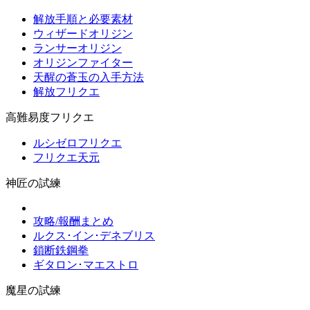
解放手順と必要素材
ウィザードオリジン
ランサーオリジン
オリジンファイター
天醒の蒼玉の入手方法
解放フリクエ
高難易度フリクエ
ルシゼロフリクエ
フリクエ天元
神匠の試練
攻略/報酬まとめ
ルクス･イン･デネブリス
鎖断鉄鋼拳
ギタロン･マエストロ
魔星の試練