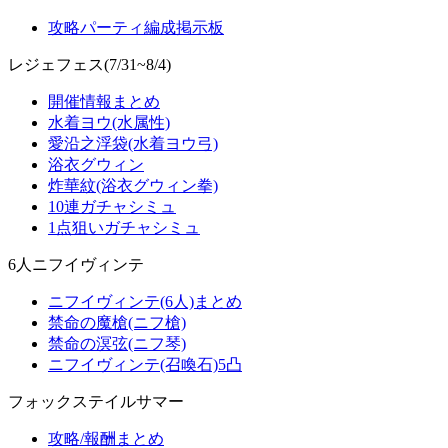
攻略パーティ編成掲示板
レジェフェス(7/31~8/4)
開催情報まとめ
水着ヨウ(水属性)
愛沿之浮袋(水着ヨウ弓)
浴衣グウィン
炸華紋(浴衣グウィン拳)
10連ガチャシミュ
1点狙いガチャシミュ
6人ニフイヴィンテ
ニフイヴィンテ(6人)まとめ
禁命の魔槍(ニフ槍)
禁命の溟弦(ニフ琴)
ニフイヴィンテ(召喚石)5凸
フォックステイルサマー
攻略/報酬まとめ