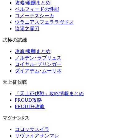
攻略/報酬まとめ
ペルフィードの性能
コメーテスシーカ
ウラニアスフェララヴドス
陰陽之霊刀
武極の試練
攻略/報酬まとめ
ノルデン･ラブリュス
ロイヤル･ブリンガー
ダイアデム･ムーリネ
天上征伐戦
「天上征伐戦」攻略情報まとめ
PROUD攻略
PROUD+攻略
マグナ3ボス
コロッサスイラ
リヴァイアサンマレ