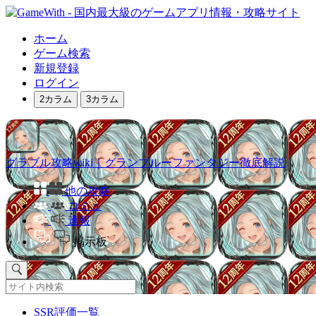
ホーム
ゲーム検索
新規登録
ログイン
2カラム
3カラム
グラブル攻略wiki｜グランブルーファンタジー徹底解説
他の攻略
コミュ
速報
掲示板
SSR評価一覧