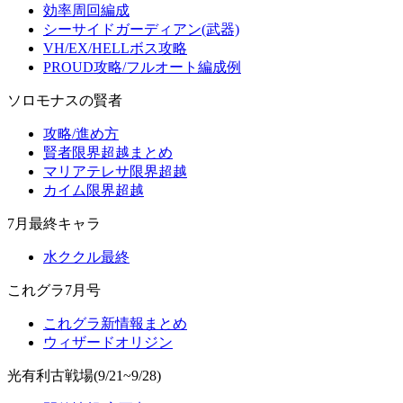
効率周回編成
シーサイドガーディアン(武器)
VH/EX/HELLボス攻略
PROUD攻略/フルオート編成例
ソロモナスの賢者
攻略/進め方
賢者限界超越まとめ
マリアテレサ限界超越
カイム限界超越
7月最終キャラ
水ククル最終
これグラ7月号
これグラ新情報まとめ
ウィザードオリジン
光有利古戦場(9/21~9/28)