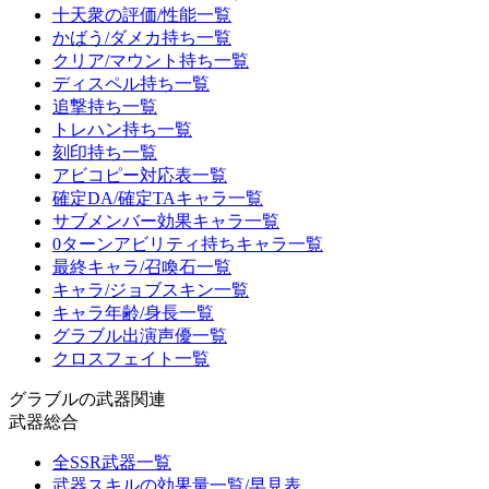
十天衆の評価/性能一覧
かばう/ダメカ持ち一覧
クリア/マウント持ち一覧
ディスペル持ち一覧
追撃持ち一覧
トレハン持ち一覧
刻印持ち一覧
アビコピー対応表一覧
確定DA/確定TAキャラ一覧
サブメンバー効果キャラ一覧
0ターンアビリティ持ちキャラ一覧
最終キャラ/召喚石一覧
キャラ/ジョブスキン一覧
キャラ年齢/身長一覧
グラブル出演声優一覧
クロスフェイト一覧
グラブルの武器関連
武器総合
全SSR武器一覧
武器スキルの効果量一覧/早見表