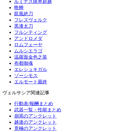
ルミナス限界超越
晩蝉
凱風絶刀
フレズヴェルク
黒漆太刀
フルンティング
アンドロメダ
ロムフェーヤ
ムルシエラゴ
温羅面金色之装
布都御魂
エレシュキガル
ゾーシモス
エルモート最終
ヴェルサシア関連記事
行動表/報酬まとめ
武器一覧・性能まとめ
崩焉のアンクレット
越達のアンクレット
竟極のアンクレット