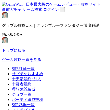
事前ガチャ
ゲーム検索
ログイン
グラブル攻略wiki｜グランブルーファンタジー徹底解説
掲示板Q&A
トップに戻る
ゲーム攻略一覧を見る
SSR評価一覧
サプチケおすすめ
十天衆最終･加入
十賢者最終
理想武器編成
ジョブ一覧
パーティ編成投稿
SSR武器一覧
マルチバトル