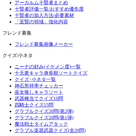
アーカルム十賢者まとめ
十賢者評価一覧/おすすめ優先度
十賢者の加入方法/必要素材
「至賢の領域」強化内容
フレンド募集
フレンド募集画像メーカー
クイズ/小ネタ
ニーナの好み(イケメン度)一覧
十天衆キャラ身長順ソートクイズ
クイズ･小ネタ一覧
神石所持率チェッカー
巫女推しキャラソート
武器種当てクイズ10問
四騎士クイズ15問
グラブルクイズ20問(第2弾)
グラブルクイズ20問(第1弾)
魔法戦士タイムアタック
グラブル楽器武器クイズ(全20問)