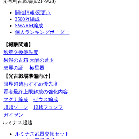
光有利古戦場(9/21~9/28)
開催情報/変更点
3500万編成
SWARM編成
個人ランキングボーダー
【報酬関連】
勲章交換優先度
果報の古箱
天醒の蒼玉
碧麗の証
極星器
【光古戦場準備向け】
限界超越おすすめ優先度
賢者最終上限解放の強化内容
マグナ編成
ゼウス編成
超越ソーン
超越フュンフ
ガイゼン
ルミナス超越
ルミナス武器交換セット