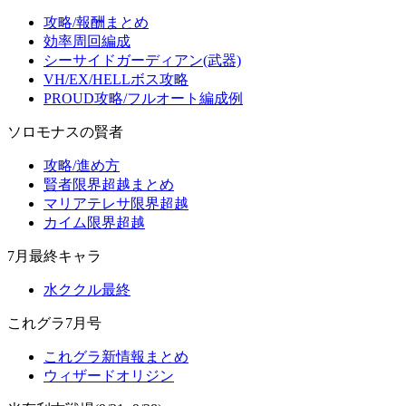
攻略/報酬まとめ
効率周回編成
シーサイドガーディアン(武器)
VH/EX/HELLボス攻略
PROUD攻略/フルオート編成例
ソロモナスの賢者
攻略/進め方
賢者限界超越まとめ
マリアテレサ限界超越
カイム限界超越
7月最終キャラ
水ククル最終
これグラ7月号
これグラ新情報まとめ
ウィザードオリジン