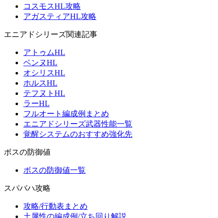
コスモスHL攻略
アガスティアHL攻略
エニアドシリーズ関連記事
アトゥムHL
ベンヌHL
オシリスHL
ホルスHL
テフヌトHL
ラーHL
フルオート編成例まとめ
エニアドシリーズ武器性能一覧
覚醒システムのおすすめ強化先
ボスの防御値
ボスの防御値一覧
スパバハ攻略
攻略/行動表まとめ
土属性の編成例/立ち回り解説