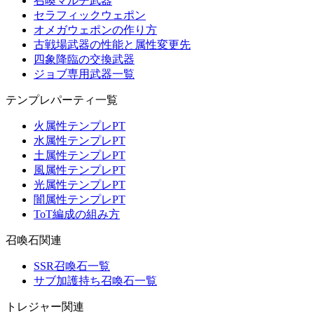
召喚マルチ武器
セラフィックウェポン
オメガウェポンの作り方
古戦場武器の性能と属性変更先
四象降臨の交換武器
ジョブ専用武器一覧
テンプレパーティ一覧
火属性テンプレPT
水属性テンプレPT
土属性テンプレPT
風属性テンプレPT
光属性テンプレPT
闇属性テンプレPT
ToT編成の組み方
召喚石関連
SSR召喚石一覧
サブ加護持ち召喚石一覧
トレジャー関連