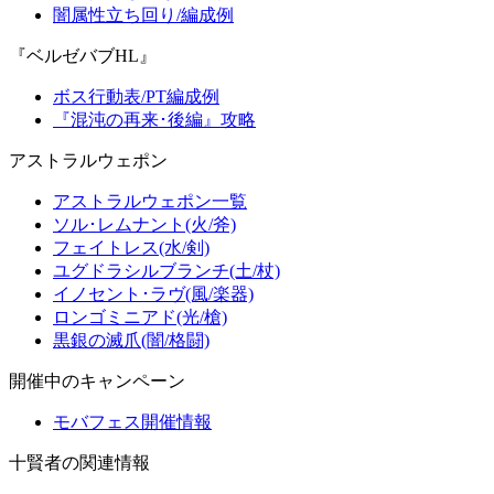
闇属性立ち回り/編成例
『ベルゼバブHL』
ボス行動表/PT編成例
『混沌の再来･後編』攻略
アストラルウェポン
アストラルウェポン一覧
ソル･レムナント(火/斧)
フェイトレス(水/剣)
ユグドラシルブランチ(土/杖)
イノセント･ラヴ(風/楽器)
ロンゴミニアド(光/槍)
黒銀の滅爪(闇/格闘)
開催中のキャンペーン
モバフェス開催情報
十賢者の関連情報