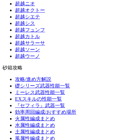
超越ニオ
超越オクトー
超越シエテ
超越シス
超越フュンフ
超越カトル
超越サラーサ
超越ソーン
超越ウーノ
砂箱攻略
攻略/進め方解説
礎シリーズ武器性能一覧
ミーレス武器性能一覧
EXスキルの性能一覧
『セフィラ』武器一覧
効率周回編成/おすすめ場所
火属性編成まとめ
水属性編成まとめ
土属性編成まとめ
風属性編成まとめ