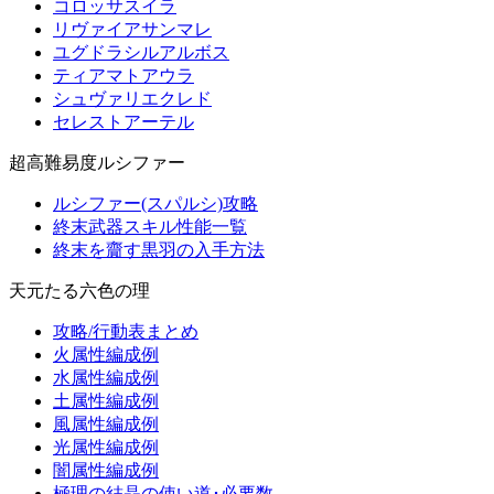
コロッサスイラ
リヴァイアサンマレ
ユグドラシルアルボス
ティアマトアウラ
シュヴァリエクレド
セレストアーテル
超高難易度ルシファー
ルシファー(スパルシ)攻略
終末武器スキル性能一覧
終末を齎す黒羽の入手方法
天元たる六色の理
攻略/行動表まとめ
火属性編成例
水属性編成例
土属性編成例
風属性編成例
光属性編成例
闇属性編成例
極理の結晶の使い道･必要数