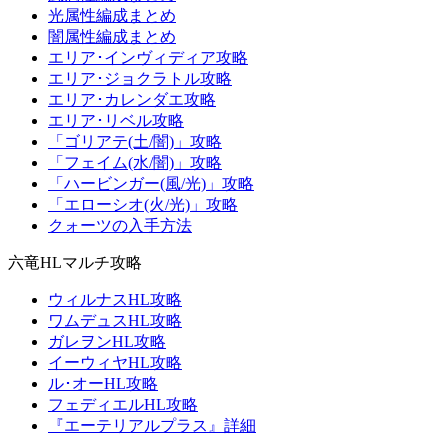
光属性編成まとめ
闇属性編成まとめ
エリア･インヴィディア攻略
エリア･ジョクラトル攻略
エリア･カレンダエ攻略
エリア･リベル攻略
「ゴリアテ(土/闇)」攻略
「フェイム(水/闇)」攻略
「ハービンガー(風/光)」攻略
「エローシオ(火/光)」攻略
クォーツの入手方法
六竜HLマルチ攻略
ウィルナスHL攻略
ワムデュスHL攻略
ガレヲンHL攻略
イーウィヤHL攻略
ル･オーHL攻略
フェディエルHL攻略
『エーテリアルプラス』詳細