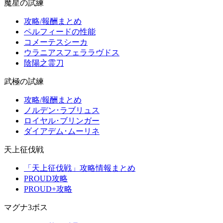
魔星の試練
攻略/報酬まとめ
ペルフィードの性能
コメーテスシーカ
ウラニアスフェララヴドス
陰陽之霊刀
武極の試練
攻略/報酬まとめ
ノルデン･ラブリュス
ロイヤル･ブリンガー
ダイアデム･ムーリネ
天上征伐戦
「天上征伐戦」攻略情報まとめ
PROUD攻略
PROUD+攻略
マグナ3ボス