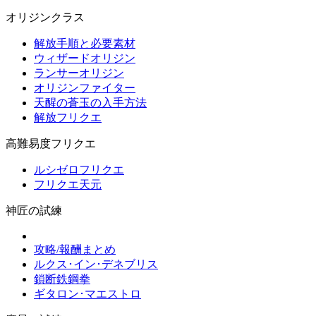
オリジンクラス
解放手順と必要素材
ウィザードオリジン
ランサーオリジン
オリジンファイター
天醒の蒼玉の入手方法
解放フリクエ
高難易度フリクエ
ルシゼロフリクエ
フリクエ天元
神匠の試練
攻略/報酬まとめ
ルクス･イン･デネブリス
鎖断鉄鋼拳
ギタロン･マエストロ