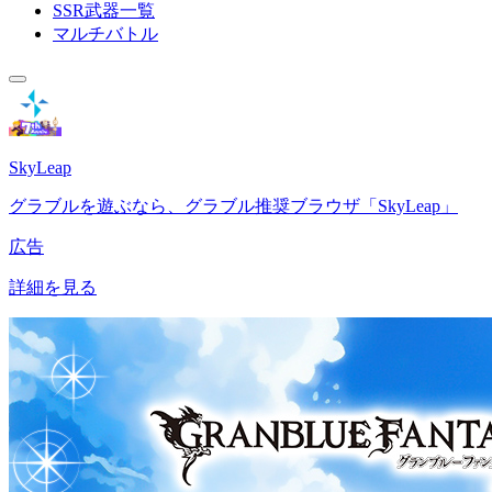
SSR武器一覧
マルチバトル
SkyLeap
グラブルを遊ぶなら、グラブル推奨ブラウザ「SkyLeap」
広告
詳細を見る