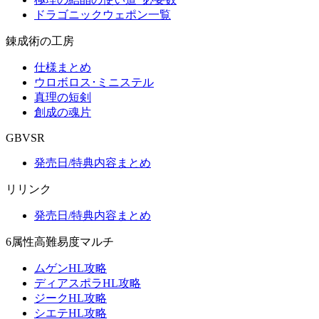
ドラゴニックウェポン一覧
錬成術の工房
仕様まとめ
ウロボロス･ミニステル
真理の短剣
創成の魂片
GBVSR
発売日/特典内容まとめ
リリンク
発売日/特典内容まとめ
6属性高難易度マルチ
ムゲンHL攻略
ディアスポラHL攻略
ジークHL攻略
シエテHL攻略