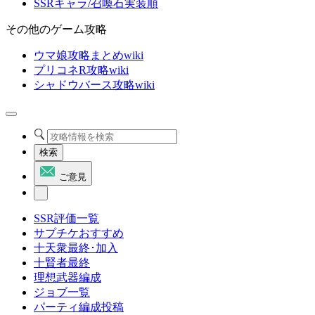
SSRキャラ/召喚石実装順
その他のゲーム攻略
ウマ娘攻略まとめwiki
プリコネR攻略wiki
シャドウバース攻略wiki
検索
ご意見
SSR評価一覧
サプチケおすすめ
十天衆最終･加入
十賢者最終
理想武器編成
ジョブ一覧
パーティ編成投稿