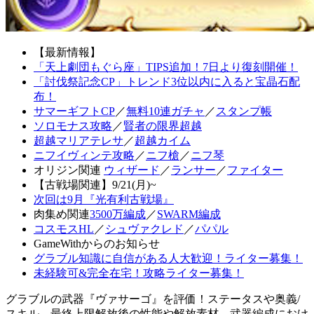
【最新情報】
「天上劇団もぐら座」TIPS追加！7日より復刻開催！
「討伐祭記念CP」トレンド3位以内に入ると宝晶石配
布！
サマーギフトCP
／
無料10連ガチャ
／
スタンプ帳
ソロモナス攻略
／
賢者の限界超越
超越マリアテレサ
／
超越カイム
ニフイヴィンテ攻略
／
ニフ槍
／
ニフ琴
オリジン関連
ウィザード
／
ランサー
／
ファイター
【古戦場関連】9/21(月)~
次回は9月『光有利古戦場』
肉集め関連
3500万編成
／
SWARM編成
コスモスHL
／
シュヴァクレド
／
パパル
GameWithからのお知らせ
グラブル知識に自信がある人大歓迎！ライター募集！
未経験可&完全在宅！攻略ライター募集！
グラブルの武器『ヴァサーゴ』を評価！ステータスや奥義/
スキル、最終上限解放後の性能や解放素材、武器編成におけ