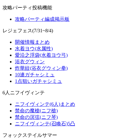
攻略パーティ投稿機能
攻略パーティ編成掲示板
レジェフェス(7/31~8/4)
開催情報まとめ
水着ヨウ(水属性)
愛沿之浮袋(水着ヨウ弓)
浴衣グウィン
炸華紋(浴衣グウィン拳)
10連ガチャシミュ
1点狙いガチャシミュ
6人ニフイヴィンテ
ニフイヴィンテ(6人)まとめ
禁命の魔槍(ニフ槍)
禁命の溟弦(ニフ琴)
ニフイヴィンテ(召喚石)5凸
フォックステイルサマー