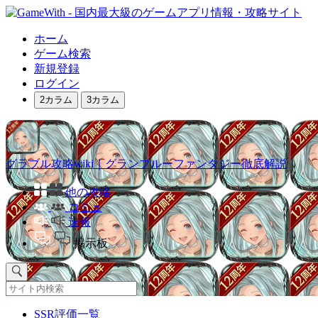
ホーム
ゲーム検索
新規登録
ログイン
2カラム
3カラム
グラブル攻略wiki｜グランブルーファンタジー徹底解説
他の攻略
コミュ
速報
掲示板
SSR評価一覧