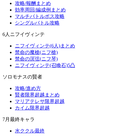
攻略/報酬まとめ
効率周回/編成例まとめ
マルチバトルボス攻略
シングルバトル攻略
6人ニフイヴィンテ
ニフイヴィンテ(6人)まとめ
禁命の魔槍(ニフ槍)
禁命の溟弦(ニフ琴)
ニフイヴィンテ(召喚石)5凸
ソロモナスの賢者
攻略/進め方
賢者限界超越まとめ
マリアテレサ限界超越
カイム限界超越
7月最終キャラ
水ククル最終