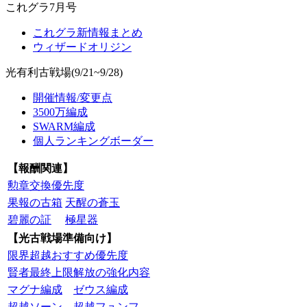
これグラ7月号
これグラ新情報まとめ
ウィザードオリジン
光有利古戦場(9/21~9/28)
開催情報/変更点
3500万編成
SWARM編成
個人ランキングボーダー
【報酬関連】
勲章交換優先度
果報の古箱
天醒の蒼玉
碧麗の証
極星器
【光古戦場準備向け】
限界超越おすすめ優先度
賢者最終上限解放の強化内容
マグナ編成
ゼウス編成
超越ソーン
超越フュンフ