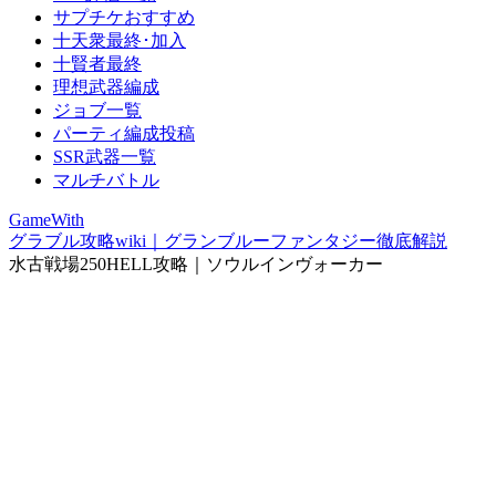
サプチケおすすめ
十天衆最終･加入
十賢者最終
理想武器編成
ジョブ一覧
パーティ編成投稿
SSR武器一覧
マルチバトル
GameWith
グラブル攻略wiki｜グランブルーファンタジー徹底解説
水古戦場250HELL攻略｜ソウルインヴォーカー