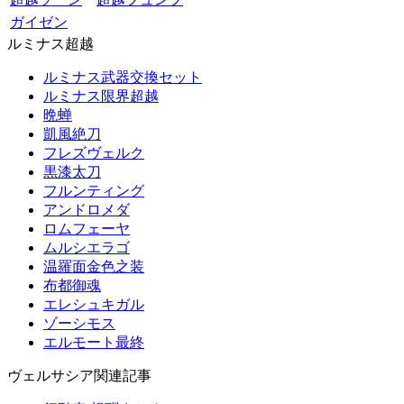
ガイゼン
ルミナス超越
ルミナス武器交換セット
ルミナス限界超越
晩蝉
凱風絶刀
フレズヴェルク
黒漆太刀
フルンティング
アンドロメダ
ロムフェーヤ
ムルシエラゴ
温羅面金色之装
布都御魂
エレシュキガル
ゾーシモス
エルモート最終
ヴェルサシア関連記事