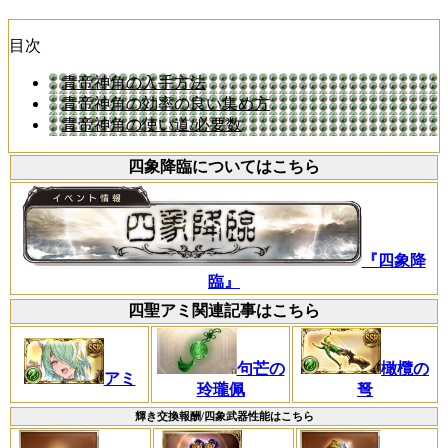
目次
青帝神角の入手方法
青帝神角の効率の良い集め方
青帝神角の使い道/必要数
四象降臨についてはこちら
『四象降
臨』
四聖アミ関連記事はこちら
句芒の
橄欖の
アミ
玲瓏佩
弩
輝き交換報酬/四象武器性能はこちら