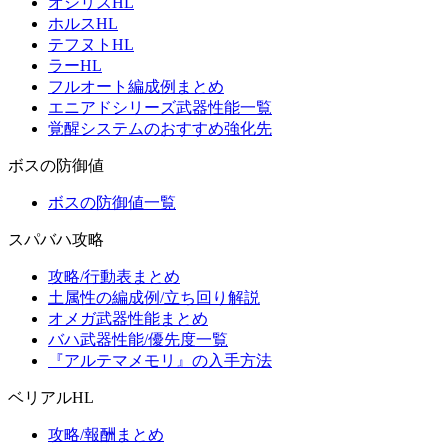
オシリスHL
ホルスHL
テフヌトHL
ラーHL
フルオート編成例まとめ
エニアドシリーズ武器性能一覧
覚醒システムのおすすめ強化先
ボスの防御値
ボスの防御値一覧
スパバハ攻略
攻略/行動表まとめ
土属性の編成例/立ち回り解説
オメガ武器性能まとめ
バハ武器性能/優先度一覧
『アルテマメモリ』の入手方法
ベリアルHL
攻略/報酬まとめ