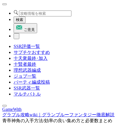
検索
ご意見
SSR評価一覧
サプチケおすすめ
十天衆最終･加入
十賢者最終
理想武器編成
ジョブ一覧
パーティ編成投稿
SSR武器一覧
マルチバトル
GameWith
グラブル攻略wiki｜グランブルーファンタジー徹底解説
青帝神角の入手方法/効率の良い集め方と必要数まとめ