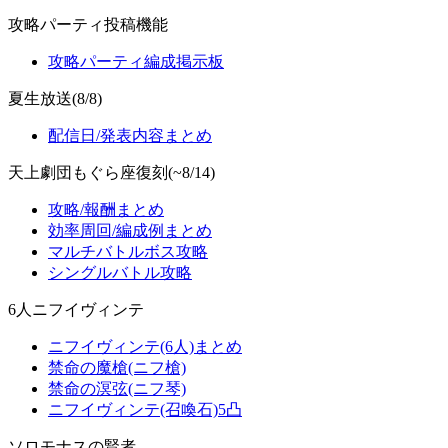
攻略パーティ投稿機能
攻略パーティ編成掲示板
夏生放送(8/8)
配信日/発表内容まとめ
天上劇団もぐら座復刻(~8/14)
攻略/報酬まとめ
効率周回/編成例まとめ
マルチバトルボス攻略
シングルバトル攻略
6人ニフイヴィンテ
ニフイヴィンテ(6人)まとめ
禁命の魔槍(ニフ槍)
禁命の溟弦(ニフ琴)
ニフイヴィンテ(召喚石)5凸
ソロモナスの賢者