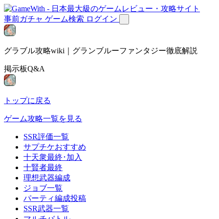
事前ガチャ
ゲーム検索
ログイン
グラブル攻略wiki｜グランブルーファンタジー徹底解説
掲示板Q&A
トップに戻る
ゲーム攻略一覧を見る
SSR評価一覧
サプチケおすすめ
十天衆最終･加入
十賢者最終
理想武器編成
ジョブ一覧
パーティ編成投稿
SSR武器一覧
マルチバトル