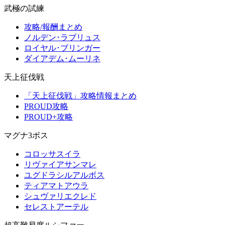
武極の試練
攻略/報酬まとめ
ノルデン･ラブリュス
ロイヤル･ブリンガー
ダイアデム･ムーリネ
天上征伐戦
「天上征伐戦」攻略情報まとめ
PROUD攻略
PROUD+攻略
マグナ3ボス
コロッサスイラ
リヴァイアサンマレ
ユグドラシルアルボス
ティアマトアウラ
シュヴァリエクレド
セレストアーテル