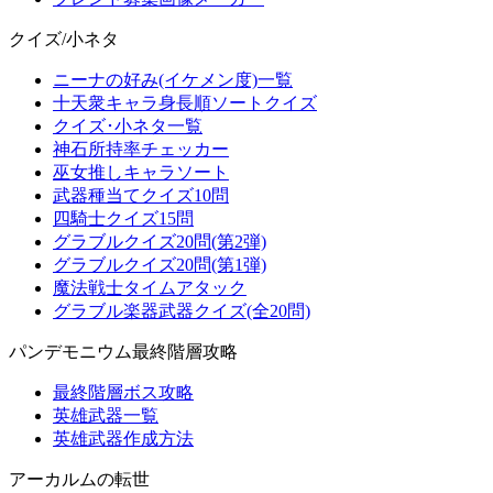
クイズ/小ネタ
ニーナの好み(イケメン度)一覧
十天衆キャラ身長順ソートクイズ
クイズ･小ネタ一覧
神石所持率チェッカー
巫女推しキャラソート
武器種当てクイズ10問
四騎士クイズ15問
グラブルクイズ20問(第2弾)
グラブルクイズ20問(第1弾)
魔法戦士タイムアタック
グラブル楽器武器クイズ(全20問)
パンデモニウム最終階層攻略
最終階層ボス攻略
英雄武器一覧
英雄武器作成方法
アーカルムの転世