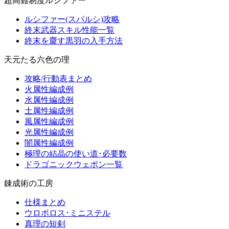
超高難易度ルシファー
ルシファー(スパルシ)攻略
終末武器スキル性能一覧
終末を齎す黒羽の入手方法
天元たる六色の理
攻略/行動表まとめ
火属性編成例
水属性編成例
土属性編成例
風属性編成例
光属性編成例
闇属性編成例
極理の結晶の使い道･必要数
ドラゴニックウェポン一覧
錬成術の工房
仕様まとめ
ウロボロス･ミニステル
真理の短剣