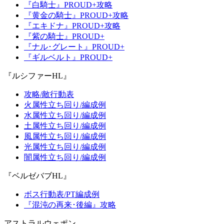
『白騎士』PROUD+攻略
『黄金の騎士』PROUD+攻略
『エキドナ』PROUD+攻略
『紫の騎士』PROUD+
『ナル･グレート』PROUD+
『ギルベルト』PROUD+
『ルシファーHL』
攻略/敵行動表
火属性立ち回り/編成例
水属性立ち回り/編成例
土属性立ち回り/編成例
風属性立ち回り/編成例
光属性立ち回り/編成例
闇属性立ち回り/編成例
『ベルゼバブHL』
ボス行動表/PT編成例
『混沌の再来･後編』攻略
アストラルウェポン