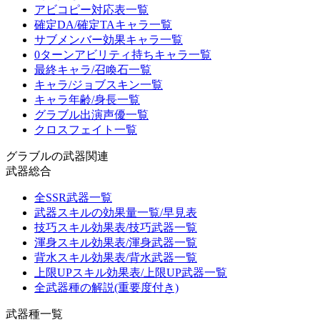
アビコピー対応表一覧
確定DA/確定TAキャラ一覧
サブメンバー効果キャラ一覧
0ターンアビリティ持ちキャラ一覧
最終キャラ/召喚石一覧
キャラ/ジョブスキン一覧
キャラ年齢/身長一覧
グラブル出演声優一覧
クロスフェイト一覧
グラブルの武器関連
武器総合
全SSR武器一覧
武器スキルの効果量一覧/早見表
技巧スキル効果表/技巧武器一覧
渾身スキル効果表/渾身武器一覧
背水スキル効果表/背水武器一覧
上限UPスキル効果表/上限UP武器一覧
全武器種の解説(重要度付き)
武器種一覧