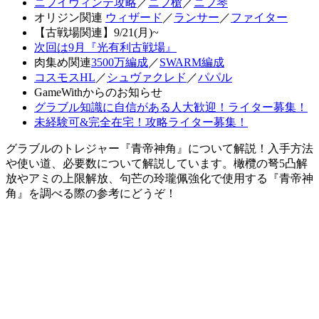
ニフイヴィンテ攻略
／
ニフ槍
／
ニフ琴
オリジン関連
ウィザード
／
ランサー
／
ファイター
【古戦場関連】9/21(月)~
次回は9月『光有利古戦場』
肉集め関連
3500万編成
／
SWARM編成
コスモスHL
／
シュヴァクレド
／
パパル
GameWithからのお知らせ
グラブル知識に自信がある人大歓迎！ライター募集！
未経験可&完全在宅！攻略ライター募集！
グラブルのトレジャー『青帝神角』について解説！入手方法
や使い道、必要数について解説しています。橄欖の弩5凸解
放やアミの上限解放、句芒の玲瓏佩強化で使用する『青帝神
角』を調べる際の参考にどうぞ！