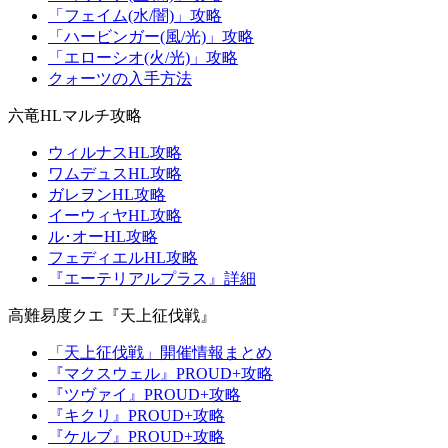
「フェイム(水/闇)」攻略
「ハービンガー(風/光)」攻略
「エローシオ(火/光)」攻略
クォーツの入手方法
六竜HLマルチ攻略
ウィルナスHL攻略
ワムデュスHL攻略
ガレヲンHL攻略
イーウィヤHL攻略
ル･オーHL攻略
フェディエルHL攻略
『エーテリアルプラス』詳細
高難易度クエ『天上征伐戦』
「天上征伐戦」開催情報まとめ
『マクスウェル』PROUD+攻略
『ツヴァイ』PROUD+攻略
『キクリ』PROUD+攻略
『ケルブ』PROUD+攻略