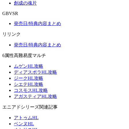
創成の魂片
GBVSR
発売日/特典内容まとめ
リリンク
発売日/特典内容まとめ
6属性高難易度マルチ
ムゲンHL攻略
ディアスポラHL攻略
ジークHL攻略
シエテHL攻略
コスモスHL攻略
アガスティアHL攻略
エニアドシリーズ関連記事
アトゥムHL
ベンヌHL