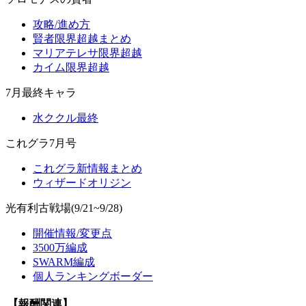
攻略/進め方
賢者限界超越まとめ
マリアテレサ限界超越
カイム限界超越
7月最終キャラ
水ククル最終
これグラ7月号
これグラ新情報まとめ
ウィザードオリジン
光有利古戦場(9/21~9/28)
開催情報/変更点
3500万編成
SWARM編成
個人ランキングボーダー
【報酬関連】