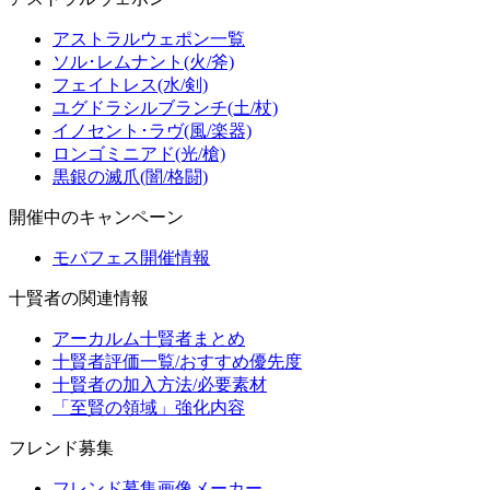
アストラルウェポン一覧
ソル･レムナント(火/斧)
フェイトレス(水/剣)
ユグドラシルブランチ(土/杖)
イノセント･ラヴ(風/楽器)
ロンゴミニアド(光/槍)
黒銀の滅爪(闇/格闘)
開催中のキャンペーン
モバフェス開催情報
十賢者の関連情報
アーカルム十賢者まとめ
十賢者評価一覧/おすすめ優先度
十賢者の加入方法/必要素材
「至賢の領域」強化内容
フレンド募集
フレンド募集画像メーカー