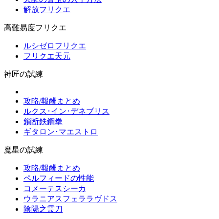
解放フリクエ
高難易度フリクエ
ルシゼロフリクエ
フリクエ天元
神匠の試練
攻略/報酬まとめ
ルクス･イン･デネブリス
鎖断鉄鋼拳
ギタロン･マエストロ
魔星の試練
攻略/報酬まとめ
ペルフィードの性能
コメーテスシーカ
ウラニアスフェララヴドス
陰陽之霊刀