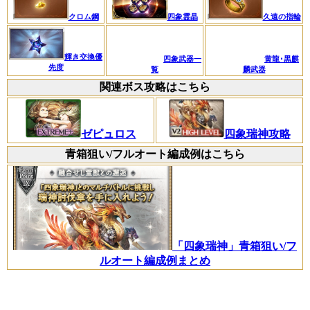
クロム鋼
四象霊晶
久遠の指輪
輝き交換優
四象武器一
黄龍･黒麒
先度
覧
麟武器
関連ボス攻略はこちら
ゼピュロス
四象瑞神攻略
青箱狙い/フルオート編成例はこちら
「四象瑞神」青箱狙い/フ
ルオート編成例まとめ