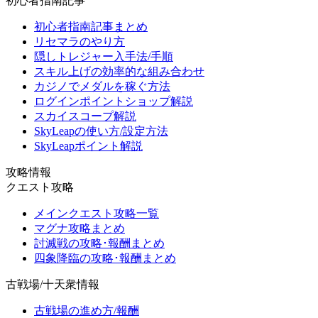
初心者指南記事
初心者指南記事まとめ
リセマラのやり方
隠しトレジャー入手法/手順
スキル上げの効率的な組み合わせ
カジノでメダルを稼ぐ方法
ログインポイントショップ解説
スカイスコープ解説
SkyLeapの使い方/設定方法
SkyLeapポイント解説
攻略情報
クエスト攻略
メインクエスト攻略一覧
マグナ攻略まとめ
討滅戦の攻略･報酬まとめ
四象降臨の攻略･報酬まとめ
古戦場/十天衆情報
古戦場の進め方/報酬