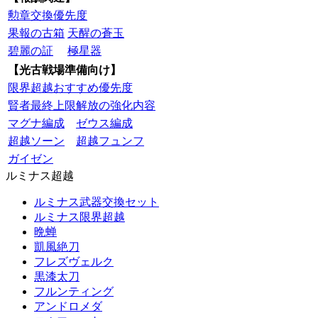
勲章交換優先度
果報の古箱
天醒の蒼玉
碧麗の証
極星器
【光古戦場準備向け】
限界超越おすすめ優先度
賢者最終上限解放の強化内容
マグナ編成
ゼウス編成
超越ソーン
超越フュンフ
ガイゼン
ルミナス超越
ルミナス武器交換セット
ルミナス限界超越
晩蝉
凱風絶刀
フレズヴェルク
黒漆太刀
フルンティング
アンドロメダ