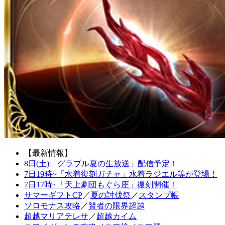
【最新情報】
8日(土)「グラブル夏の生放送」配信予定！
7日19時~「水着復刻ガチャ」水着ラジエル等が登場！
7日17時~「天上劇団もぐら座」復刻開催！
サマーギフトCP
／
夏の討伐祭
／
スタンプ帳
ソロモナス攻略
／
賢者の限界超越
超越マリアテレサ
／
超越カイム