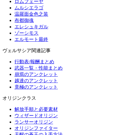
ロムフェーヤ
ムルシエラゴ
温羅面金色之装
布都御魂
エレシュキガル
ゾーシモス
エルモート最終
ヴェルサシア関連記事
行動表/報酬まとめ
武器一覧・性能まとめ
崩焉のアンクレット
越達のアンクレット
竟極のアンクレット
オリジンクラス
解放手順と必要素材
ウィザードオリジン
ランサーオリジン
オリジンファイター
天醒の蒼玉の入手方法