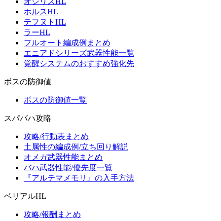
オシリスHL
ホルスHL
テフヌトHL
ラーHL
フルオート編成例まとめ
エニアドシリーズ武器性能一覧
覚醒システムのおすすめ強化先
ボスの防御値
ボスの防御値一覧
スパバハ攻略
攻略/行動表まとめ
土属性の編成例/立ち回り解説
オメガ武器性能まとめ
バハ武器性能/優先度一覧
『アルテマメモリ』の入手方法
ベリアルHL
攻略/報酬まとめ