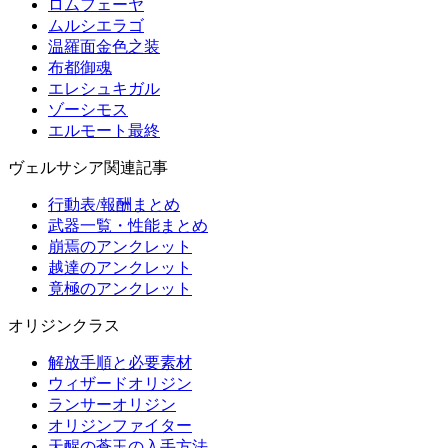
ロムフェーヤ
ムルシエラゴ
温羅面金色之装
布都御魂
エレシュキガル
ゾーシモス
エルモート最終
ヴェルサシア関連記事
行動表/報酬まとめ
武器一覧・性能まとめ
崩焉のアンクレット
越達のアンクレット
竟極のアンクレット
オリジンクラス
解放手順と必要素材
ウィザードオリジン
ランサーオリジン
オリジンファイター
天醒の蒼玉の入手方法