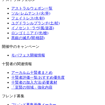
アストラルウェポン一覧
ソル･レムナント(火/斧)
フェイトレス(水/剣)
ユグドラシルブランチ(土/杖)
イノセント･ラヴ(風/楽器)
ロンゴミニアド(光/槍)
黒銀の滅爪(闇/格闘)
開催中のキャンペーン
モバフェス開催情報
十賢者の関連情報
アーカルム十賢者まとめ
十賢者評価一覧/おすすめ優先度
十賢者の加入方法/必要素材
「至賢の領域」強化内容
フレンド募集
フレンド募集画像メーカー