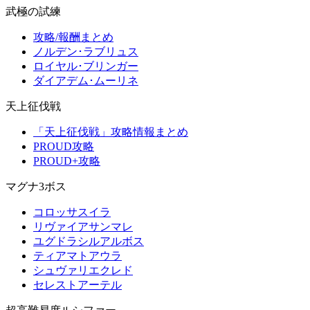
武極の試練
攻略/報酬まとめ
ノルデン･ラブリュス
ロイヤル･ブリンガー
ダイアデム･ムーリネ
天上征伐戦
「天上征伐戦」攻略情報まとめ
PROUD攻略
PROUD+攻略
マグナ3ボス
コロッサスイラ
リヴァイアサンマレ
ユグドラシルアルボス
ティアマトアウラ
シュヴァリエクレド
セレストアーテル