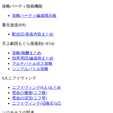
攻略パーティ投稿機能
攻略パーティ編成掲示板
夏生放送(8/8)
配信日/発表内容まとめ
天上劇団もぐら座復刻(~8/14)
攻略/報酬まとめ
効率周回/編成例まとめ
マルチバトルボス攻略
シングルバトル攻略
6人ニフイヴィンテ
ニフイヴィンテ(6人)まとめ
禁命の魔槍(ニフ槍)
禁命の溟弦(ニフ琴)
ニフイヴィンテ(召喚石)5凸
ソロモナスの賢者