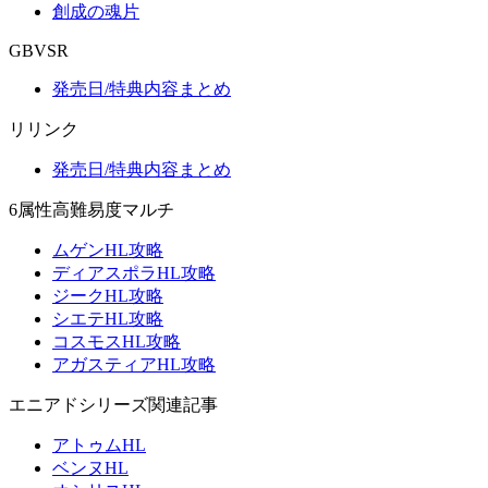
創成の魂片
GBVSR
発売日/特典内容まとめ
リリンク
発売日/特典内容まとめ
6属性高難易度マルチ
ムゲンHL攻略
ディアスポラHL攻略
ジークHL攻略
シエテHL攻略
コスモスHL攻略
アガスティアHL攻略
エニアドシリーズ関連記事
アトゥムHL
ベンヌHL