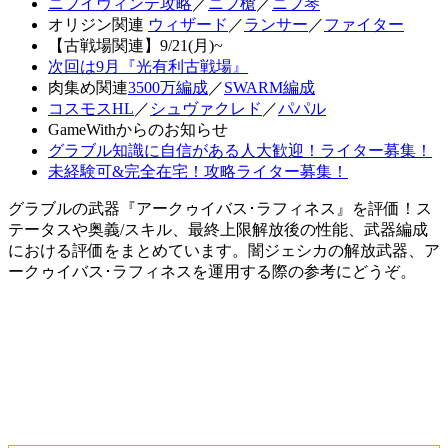
ニフイヴィンテ攻略
／
ニフ槍
／
ニフ琴
オリジン関連
ウィザード
／
ランサー
／
ファイター
【古戦場関連】9/21(月)~
次回は9月『光有利古戦場』
肉集め関連
3500万編成
／
SWARM編成
コスモスHL
／
シュヴァクレド
／
パパル
GameWithからのお知らせ
グラブル知識に自信がある人大歓迎！ライター募集！
未経験可&完全在宅！攻略ライター募集！
グラブルの武器『アークゥイバス･ラフィネス』を評価！ス
テータスや奥義/スキル、最終上限解放後の性能、武器編成
における評価をまとめています。闇ジェシカの解放武器、ア
ークゥイバス･ラフィネスを運用する際の参考にどうぞ。