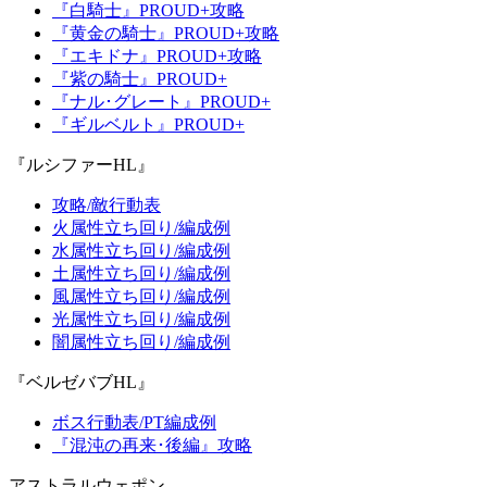
『白騎士』PROUD+攻略
『黄金の騎士』PROUD+攻略
『エキドナ』PROUD+攻略
『紫の騎士』PROUD+
『ナル･グレート』PROUD+
『ギルベルト』PROUD+
『ルシファーHL』
攻略/敵行動表
火属性立ち回り/編成例
水属性立ち回り/編成例
土属性立ち回り/編成例
風属性立ち回り/編成例
光属性立ち回り/編成例
闇属性立ち回り/編成例
『ベルゼバブHL』
ボス行動表/PT編成例
『混沌の再来･後編』攻略
アストラルウェポン