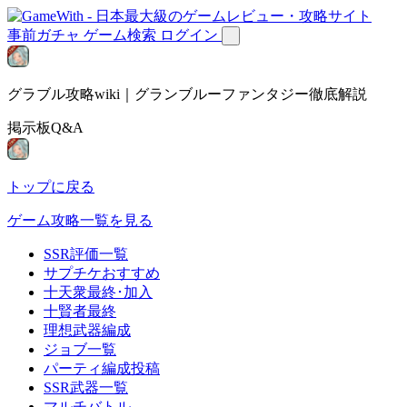
事前ガチャ
ゲーム検索
ログイン
グラブル攻略wiki｜グランブルーファンタジー徹底解説
掲示板Q&A
トップに戻る
ゲーム攻略一覧を見る
SSR評価一覧
サプチケおすすめ
十天衆最終･加入
十賢者最終
理想武器編成
ジョブ一覧
パーティ編成投稿
SSR武器一覧
マルチバトル