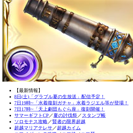
【最新情報】
8日(土)「グラブル夏の生放送」配信予定！
7日19時~「水着復刻ガチャ」水着ラジエル等が登場！
7日17時~「天上劇団もぐら座」復刻開催！
サマーギフトCP
／
夏の討伐祭
／
スタンプ帳
ソロモナス攻略
／
賢者の限界超越
超越マリアテレサ
／
超越カイム