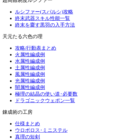
超高難易度ルシファー
ルシファー(スパルシ)攻略
終末武器スキル性能一覧
終末を齎す黒羽の入手方法
天元たる六色の理
攻略/行動表まとめ
火属性編成例
水属性編成例
土属性編成例
風属性編成例
光属性編成例
闇属性編成例
極理の結晶の使い道･必要数
ドラゴニックウェポン一覧
錬成術の工房
仕様まとめ
ウロボロス･ミニステル
真理の短剣