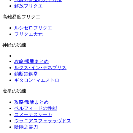
解放フリクエ
高難易度フリクエ
ルシゼロフリクエ
フリクエ天元
神匠の試練
攻略/報酬まとめ
ルクス･イン･デネブリス
鎖断鉄鋼拳
ギタロン･マエストロ
魔星の試練
攻略/報酬まとめ
ペルフィードの性能
コメーテスシーカ
ウラニアスフェララヴドス
陰陽之霊刀