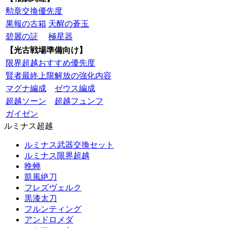
勲章交換優先度
果報の古箱
天醒の蒼玉
碧麗の証
極星器
【光古戦場準備向け】
限界超越おすすめ優先度
賢者最終上限解放の強化内容
マグナ編成
ゼウス編成
超越ソーン
超越フュンフ
ガイゼン
ルミナス超越
ルミナス武器交換セット
ルミナス限界超越
晩蝉
凱風絶刀
フレズヴェルク
黒漆太刀
フルンティング
アンドロメダ