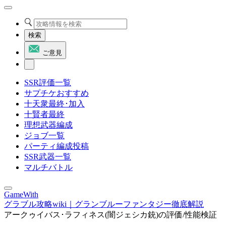
検索
ご意見
SSR評価一覧
サプチケおすすめ
十天衆最終･加入
十賢者最終
理想武器編成
ジョブ一覧
パーティ編成投稿
SSR武器一覧
マルチバトル
GameWith
グラブル攻略wiki｜グランブルーファンタジー徹底解説
アークゥイバス･ラフィネス(闇ジェシカ銃)の評価/性能検証