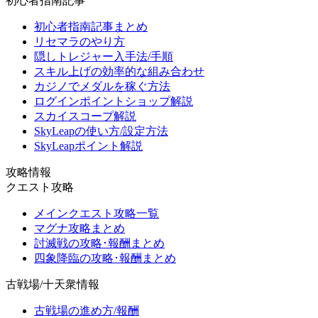
初心者指南記事
初心者指南記事まとめ
リセマラのやり方
隠しトレジャー入手法/手順
スキル上げの効率的な組み合わせ
カジノでメダルを稼ぐ方法
ログインポイントショップ解説
スカイスコープ解説
SkyLeapの使い方/設定方法
SkyLeapポイント解説
攻略情報
クエスト攻略
メインクエスト攻略一覧
マグナ攻略まとめ
討滅戦の攻略･報酬まとめ
四象降臨の攻略･報酬まとめ
古戦場/十天衆情報
古戦場の進め方/報酬