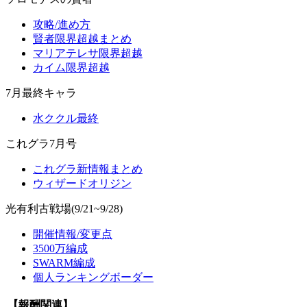
攻略/進め方
賢者限界超越まとめ
マリアテレサ限界超越
カイム限界超越
7月最終キャラ
水ククル最終
これグラ7月号
これグラ新情報まとめ
ウィザードオリジン
光有利古戦場(9/21~9/28)
開催情報/変更点
3500万編成
SWARM編成
個人ランキングボーダー
【報酬関連】