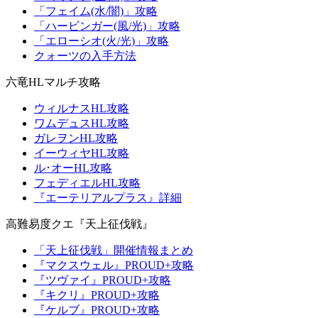
「フェイム(水/闇)」攻略
「ハービンガー(風/光)」攻略
「エローシオ(火/光)」攻略
クォーツの入手方法
六竜HLマルチ攻略
ウィルナスHL攻略
ワムデュスHL攻略
ガレヲンHL攻略
イーウィヤHL攻略
ル･オーHL攻略
フェディエルHL攻略
『エーテリアルプラス』詳細
高難易度クエ『天上征伐戦』
「天上征伐戦」開催情報まとめ
『マクスウェル』PROUD+攻略
『ツヴァイ』PROUD+攻略
『キクリ』PROUD+攻略
『ケルブ』PROUD+攻略