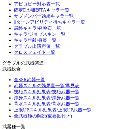
アビコピー対応表一覧
確定DA/確定TAキャラ一覧
サブメンバー効果キャラ一覧
0ターンアビリティ持ちキャラ一覧
最終キャラ/召喚石一覧
キャラ/ジョブスキン一覧
キャラ年齢/身長一覧
グラブル出演声優一覧
クロスフェイト一覧
グラブルの武器関連
武器総合
全SSR武器一覧
武器スキルの効果量一覧/早見表
技巧スキル効果表/技巧武器一覧
渾身スキル効果表/渾身武器一覧
背水スキル効果表/背水武器一覧
上限UPスキル効果表/上限UP武器一覧
全武器種の解説(重要度付き)
武器種一覧