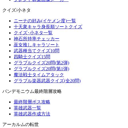
クイズ/小ネタ
ニーナの好み(イケメン度)一覧
十天衆キャラ身長順ソートクイズ
クイズ･小ネタ一覧
神石所持率チェッカー
巫女推しキャラソート
武器種当てクイズ10問
四騎士クイズ15問
グラブルクイズ20問(第2弾)
グラブルクイズ20問(第1弾)
魔法戦士タイムアタック
グラブル楽器武器クイズ(全20問)
パンデモニウム最終階層攻略
最終階層ボス攻略
英雄武器一覧
英雄武器作成方法
アーカルムの転世