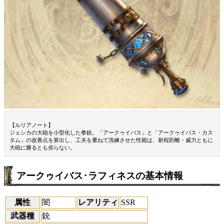
【ルリアノート】
ジェシカの大砲を小型化した拳銃。「アークゥイバス」と「アークゥイバス・カス
タム」の改善点を算出し、工夫を重ねて洗練させた性能は、射程距離・威力ともに
大砲に勝るとも劣らない。
アークゥイバス･ラフィネスの基本情報
属性
闇
レアリティ
SSR
武器種
銃