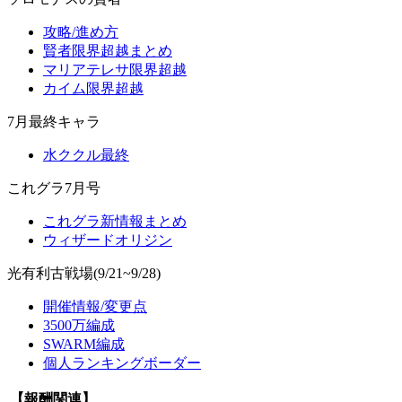
攻略/進め方
賢者限界超越まとめ
マリアテレサ限界超越
カイム限界超越
7月最終キャラ
水ククル最終
これグラ7月号
これグラ新情報まとめ
ウィザードオリジン
光有利古戦場(9/21~9/28)
開催情報/変更点
3500万編成
SWARM編成
個人ランキングボーダー
【報酬関連】