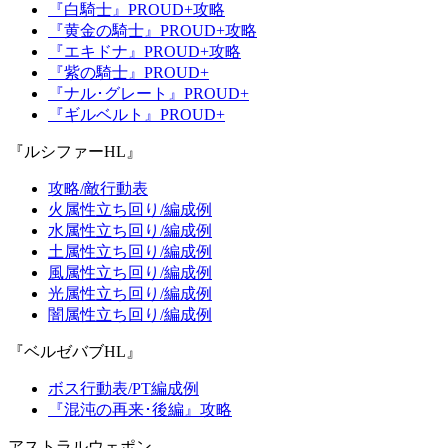
『白騎士』PROUD+攻略
『黄金の騎士』PROUD+攻略
『エキドナ』PROUD+攻略
『紫の騎士』PROUD+
『ナル･グレート』PROUD+
『ギルベルト』PROUD+
『ルシファーHL』
攻略/敵行動表
火属性立ち回り/編成例
水属性立ち回り/編成例
土属性立ち回り/編成例
風属性立ち回り/編成例
光属性立ち回り/編成例
闇属性立ち回り/編成例
『ベルゼバブHL』
ボス行動表/PT編成例
『混沌の再来･後編』攻略
アストラルウェポン