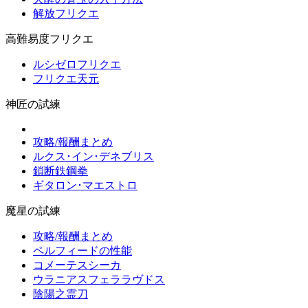
解放フリクエ
高難易度フリクエ
ルシゼロフリクエ
フリクエ天元
神匠の試練
攻略/報酬まとめ
ルクス･イン･デネブリス
鎖断鉄鋼拳
ギタロン･マエストロ
魔星の試練
攻略/報酬まとめ
ペルフィードの性能
コメーテスシーカ
ウラニアスフェララヴドス
陰陽之霊刀