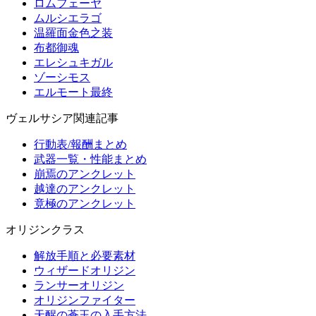
ロムフェーヤ
ムルシエラゴ
温羅面金色之装
布都御魂
エレシュキガル
ゾーシモス
エルモート最終
ヴェルサシア関連記事
行動表/報酬まとめ
武器一覧・性能まとめ
崩焉のアンクレット
越達のアンクレット
竟極のアンクレット
オリジンクラス
解放手順と必要素材
ウィザードオリジン
ランサーオリジン
オリジンファイター
天醒の蒼玉の入手方法