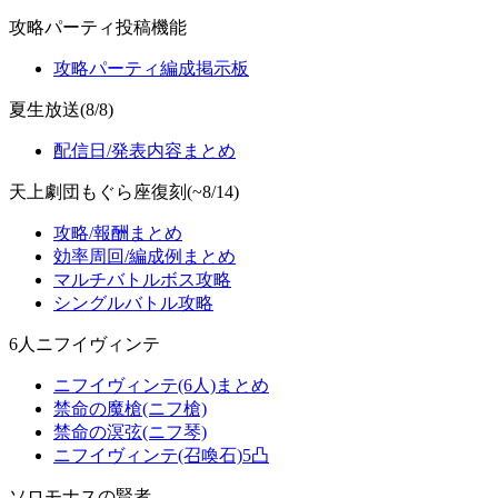
攻略パーティ投稿機能
攻略パーティ編成掲示板
夏生放送(8/8)
配信日/発表内容まとめ
天上劇団もぐら座復刻(~8/14)
攻略/報酬まとめ
効率周回/編成例まとめ
マルチバトルボス攻略
シングルバトル攻略
6人ニフイヴィンテ
ニフイヴィンテ(6人)まとめ
禁命の魔槍(ニフ槍)
禁命の溟弦(ニフ琴)
ニフイヴィンテ(召喚石)5凸
ソロモナスの賢者