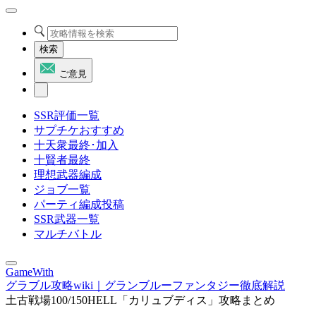
検索
ご意見
SSR評価一覧
サプチケおすすめ
十天衆最終･加入
十賢者最終
理想武器編成
ジョブ一覧
パーティ編成投稿
SSR武器一覧
マルチバトル
GameWith
グラブル攻略wiki｜グランブルーファンタジー徹底解説
土古戦場100/150HELL「カリュブディス」攻略まとめ