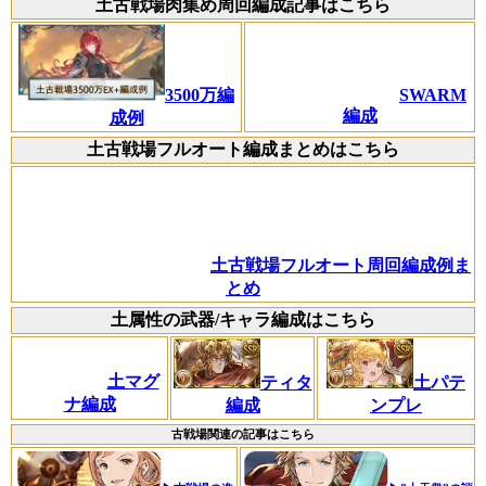
土古戦場肉集め周回編成記事はこちら
3500万編
SWARM
編成
成例
土古戦場フルオート編成まとめはこちら
土古戦場フルオート周回編成例ま
とめ
土属性の武器/キャラ編成はこちら
土マグ
ティタ
土パテ
ナ編成
編成
ンプレ
古戦場関連の記事はこちら