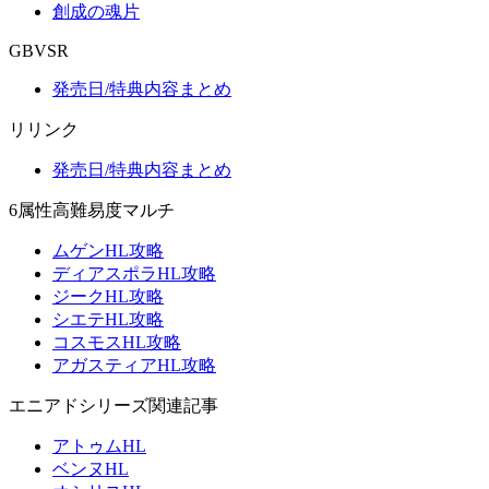
創成の魂片
GBVSR
発売日/特典内容まとめ
リリンク
発売日/特典内容まとめ
6属性高難易度マルチ
ムゲンHL攻略
ディアスポラHL攻略
ジークHL攻略
シエテHL攻略
コスモスHL攻略
アガスティアHL攻略
エニアドシリーズ関連記事
アトゥムHL
ベンヌHL