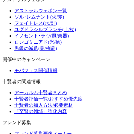
アストラルウェポン一覧
ソル･レムナント(火/斧)
フェイトレス(水/剣)
ユグドラシルブランチ(土/杖)
イノセント･ラヴ(風/楽器)
ロンゴミニアド(光/槍)
黒銀の滅爪(闇/格闘)
開催中のキャンペーン
モバフェス開催情報
十賢者の関連情報
アーカルム十賢者まとめ
十賢者評価一覧/おすすめ優先度
十賢者の加入方法/必要素材
「至賢の領域」強化内容
フレンド募集
フレンド募集画像メーカー