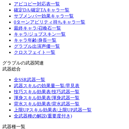
アビコピー対応表一覧
確定DA/確定TAキャラ一覧
サブメンバー効果キャラ一覧
0ターンアビリティ持ちキャラ一覧
最終キャラ/召喚石一覧
キャラ/ジョブスキン一覧
キャラ年齢/身長一覧
グラブル出演声優一覧
クロスフェイト一覧
グラブルの武器関連
武器総合
全SSR武器一覧
武器スキルの効果量一覧/早見表
技巧スキル効果表/技巧武器一覧
渾身スキル効果表/渾身武器一覧
背水スキル効果表/背水武器一覧
上限UPスキル効果表/上限UP武器一覧
全武器種の解説(重要度付き)
武器種一覧