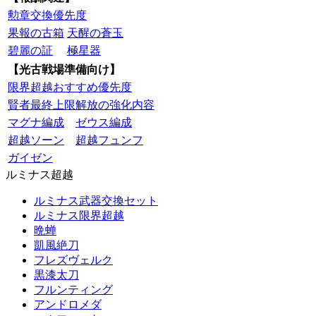
勲章交換優先度
果報の古箱
天醒の蒼玉
碧麗の証
極星器
【光古戦場準備向け】
限界超越おすすめ優先度
賢者最終上限解放の強化内容
マグナ編成
ゼウス編成
超越ソーン
超越フュンフ
ガイゼン
ルミナス超越
ルミナス武器交換セット
ルミナス限界超越
晩蝉
凱風絶刀
フレズヴェルク
黒漆太刀
フルンティング
アンドロメダ