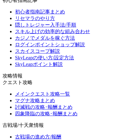
初心者指南記事
初心者指南記事まとめ
リセマラのやり方
隠しトレジャー入手法/手順
スキル上げの効率的な組み合わせ
カジノでメダルを稼ぐ方法
ログインポイントショップ解説
スカイスコープ解説
SkyLeapの使い方/設定方法
SkyLeapポイント解説
攻略情報
クエスト攻略
メインクエスト攻略一覧
マグナ攻略まとめ
討滅戦の攻略･報酬まとめ
四象降臨の攻略･報酬まとめ
古戦場/十天衆情報
古戦場の進め方/報酬