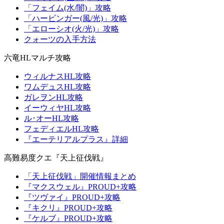
「フェイム(水/闇)」攻略
「ハービンガー(風/光)」攻略
「エローシオ(火/光)」攻略
クォーツの入手方法
六竜HLマルチ攻略
ウィルナスHL攻略
ワムデュスHL攻略
ガレヲンHL攻略
イーウィヤHL攻略
ル･オーHL攻略
フェディエルHL攻略
『エーテリアルプラス』詳細
高難易度クエ『天上征伐戦』
「天上征伐戦」開催情報まとめ
『マクスウェル』PROUD+攻略
『ツヴァイ』PROUD+攻略
『キクリ』PROUD+攻略
『ケルブ』PROUD+攻略