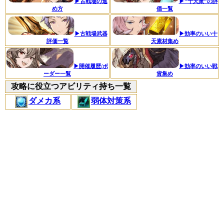
▶古戦場の進
▶”十天衆”の評
め方
価一覧
▶古戦場武器
▶効率のいい十
評価一覧
天素材集め
▶開催履歴/ボ
▶効率のいい戦
ーダー一覧
貨集め
攻略に役立つアビリティ持ち一覧
ダメカ系
弱体対策系