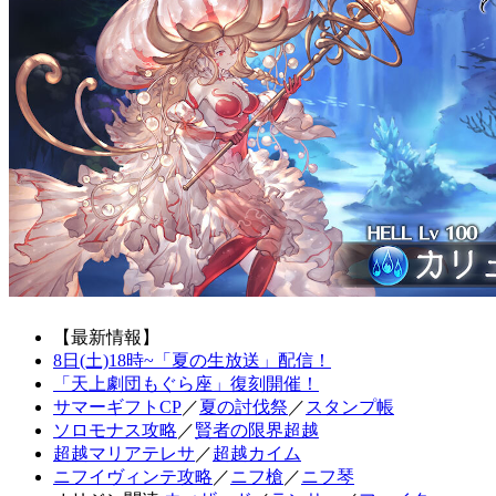
【最新情報】
8日(土)18時~「夏の生放送」配信！
「天上劇団もぐら座」復刻開催！
サマーギフトCP
／
夏の討伐祭
／
スタンプ帳
ソロモナス攻略
／
賢者の限界超越
超越マリアテレサ
／
超越カイム
ニフイヴィンテ攻略
／
ニフ槍
／
ニフ琴