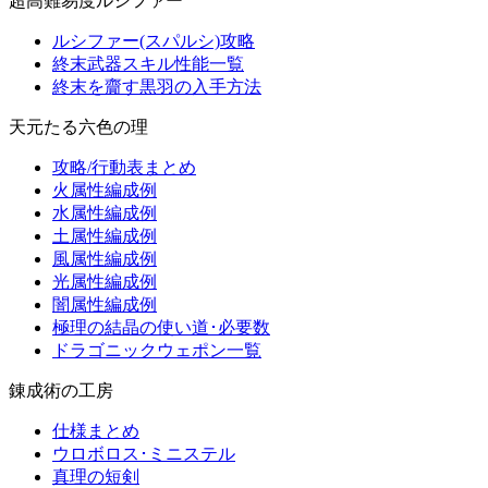
超高難易度ルシファー
ルシファー(スパルシ)攻略
終末武器スキル性能一覧
終末を齎す黒羽の入手方法
天元たる六色の理
攻略/行動表まとめ
火属性編成例
水属性編成例
土属性編成例
風属性編成例
光属性編成例
闇属性編成例
極理の結晶の使い道･必要数
ドラゴニックウェポン一覧
錬成術の工房
仕様まとめ
ウロボロス･ミニステル
真理の短剣