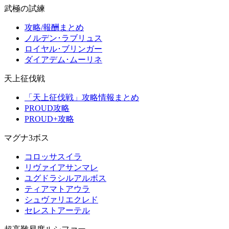
武極の試練
攻略/報酬まとめ
ノルデン･ラブリュス
ロイヤル･ブリンガー
ダイアデム･ムーリネ
天上征伐戦
「天上征伐戦」攻略情報まとめ
PROUD攻略
PROUD+攻略
マグナ3ボス
コロッサスイラ
リヴァイアサンマレ
ユグドラシルアルボス
ティアマトアウラ
シュヴァリエクレド
セレストアーテル