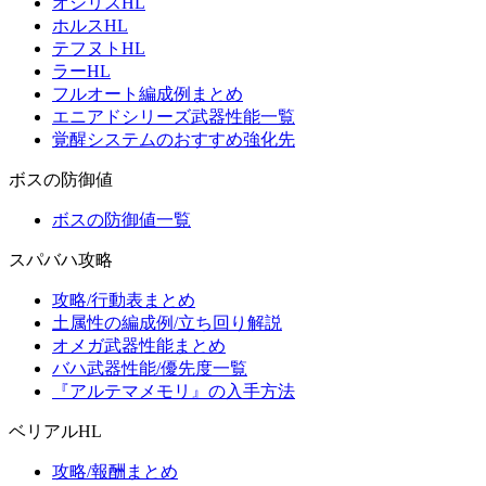
オシリスHL
ホルスHL
テフヌトHL
ラーHL
フルオート編成例まとめ
エニアドシリーズ武器性能一覧
覚醒システムのおすすめ強化先
ボスの防御値
ボスの防御値一覧
スパバハ攻略
攻略/行動表まとめ
土属性の編成例/立ち回り解説
オメガ武器性能まとめ
バハ武器性能/優先度一覧
『アルテマメモリ』の入手方法
ベリアルHL
攻略/報酬まとめ