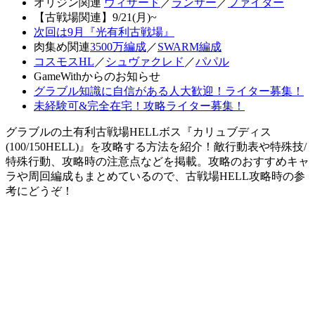
オリジン関連
ウィザード
／
ランサー
／
ファイター
【古戦場関連】9/21(月)~
次回は9月『光有利古戦場』
肉集め関連
3500万編成
／
SWARM編成
コスモスHL
／
シュヴァクレド
／
パパル
GameWithからのお知らせ
グラブル知識に自信がある人大歓迎！ライター募集！
未経験可&完全在宅！攻略ライター募集！
グラブルの土有利古戦場HELLボス『カリュブディス
(100/150HELL)』を攻略する方法を紹介！敵行動表や特殊技/
特殊行動、攻略時の注意点などを掲載。攻略のおすすめキャ
ラや周回編成もまとめているので、古戦場HELL攻略時の参
考にどうぞ！