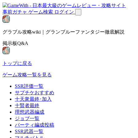
事前ガチャ
ゲーム検索
ログイン
グラブル攻略wiki｜グランブルーファンタジー徹底解説
掲示板Q&A
トップに戻る
ゲーム攻略一覧を見る
SSR評価一覧
サプチケおすすめ
十天衆最終･加入
十賢者最終
理想武器編成
ジョブ一覧
パーティ編成投稿
SSR武器一覧
マルチバトル