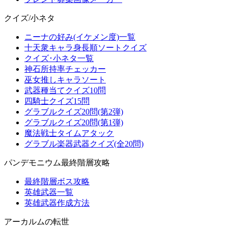
クイズ/小ネタ
ニーナの好み(イケメン度)一覧
十天衆キャラ身長順ソートクイズ
クイズ･小ネタ一覧
神石所持率チェッカー
巫女推しキャラソート
武器種当てクイズ10問
四騎士クイズ15問
グラブルクイズ20問(第2弾)
グラブルクイズ20問(第1弾)
魔法戦士タイムアタック
グラブル楽器武器クイズ(全20問)
パンデモニウム最終階層攻略
最終階層ボス攻略
英雄武器一覧
英雄武器作成方法
アーカルムの転世