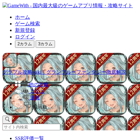
ホーム
ゲーム検索
新規登録
ログイン
2カラム
3カラム
グラブル攻略wiki｜グランブルーファンタジー徹底解説
他の攻略
コミュ
速報
掲示板
SSR評価一覧