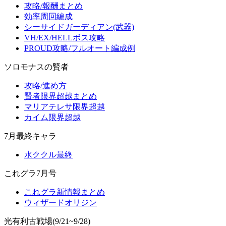
攻略/報酬まとめ
効率周回編成
シーサイドガーディアン(武器)
VH/EX/HELLボス攻略
PROUD攻略/フルオート編成例
ソロモナスの賢者
攻略/進め方
賢者限界超越まとめ
マリアテレサ限界超越
カイム限界超越
7月最終キャラ
水ククル最終
これグラ7月号
これグラ新情報まとめ
ウィザードオリジン
光有利古戦場(9/21~9/28)