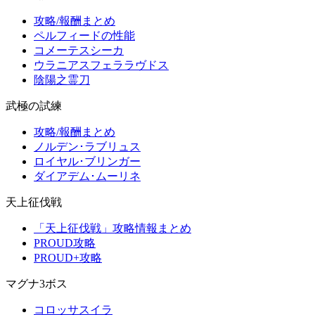
攻略/報酬まとめ
ペルフィードの性能
コメーテスシーカ
ウラニアスフェララヴドス
陰陽之霊刀
武極の試練
攻略/報酬まとめ
ノルデン･ラブリュス
ロイヤル･ブリンガー
ダイアデム･ムーリネ
天上征伐戦
「天上征伐戦」攻略情報まとめ
PROUD攻略
PROUD+攻略
マグナ3ボス
コロッサスイラ