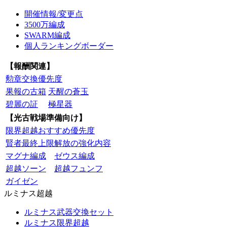
開催情報/変更点
3500万編成
SWARM編成
個人ランキングボーダー
【報酬関連】
勲章交換優先度
果報の古箱
天醒の蒼玉
碧麗の証
極星器
【光古戦場準備向け】
限界超越おすすめ優先度
賢者最終上限解放の強化内容
マグナ編成
ゼウス編成
超越ソーン
超越フュンフ
ガイゼン
ルミナス超越
ルミナス武器交換セット
ルミナス限界超越