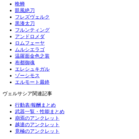
晩蝉
凱風絶刀
フレズヴェルク
黒漆太刀
フルンティング
アンドロメダ
ロムフェーヤ
ムルシエラゴ
温羅面金色之装
布都御魂
エレシュキガル
ゾーシモス
エルモート最終
ヴェルサシア関連記事
行動表/報酬まとめ
武器一覧・性能まとめ
崩焉のアンクレット
越達のアンクレット
竟極のアンクレット