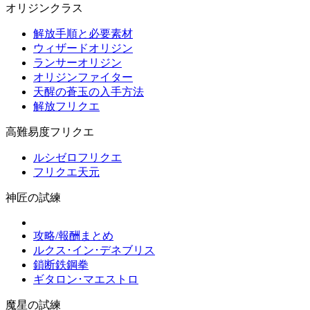
オリジンクラス
解放手順と必要素材
ウィザードオリジン
ランサーオリジン
オリジンファイター
天醒の蒼玉の入手方法
解放フリクエ
高難易度フリクエ
ルシゼロフリクエ
フリクエ天元
神匠の試練
攻略/報酬まとめ
ルクス･イン･デネブリス
鎖断鉄鋼拳
ギタロン･マエストロ
魔星の試練