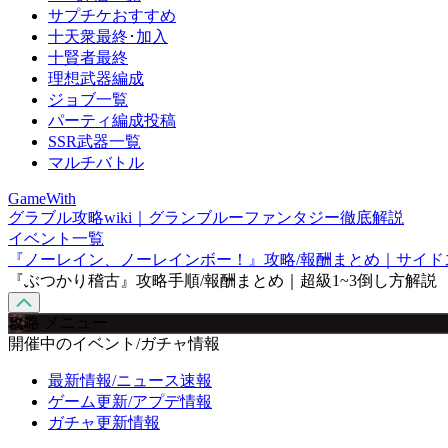
サプチケおすすめ
十天衆最終･加入
十賢者最終
理想武器編成
ジョブ一覧
パーティ編成投稿
SSR武器一覧
マルチバトル
GameWith
グラブル攻略wiki｜グランブルーファンタジー徹底解説
イベント一覧
『ノーレイン、ノーレインボー！』攻略/報酬まとめ｜サイド
『ぶつかり稽古』攻略手順/報酬まとめ｜超級1~3倒し方解説
攻略 メニュー
開催中のイベント/ガチャ情報
最新情報/ニュース速報
ゲーム更新/アプデ情報
ガチャ更新情報