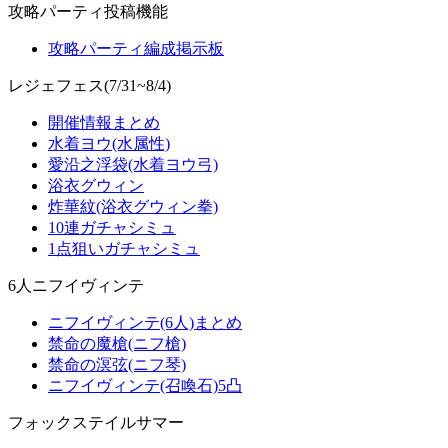
攻略パーティ投稿機能
攻略パーティ編成掲示板
レジェフェス(7/31~8/4)
開催情報まとめ
水着ヨウ(水属性)
愛沿之浮袋(水着ヨウ弓)
浴衣グウィン
炸華紋(浴衣グウィン拳)
10連ガチャシミュ
1点狙いガチャシミュ
6人ニフイヴィンテ
ニフイヴィンテ(6人)まとめ
禁命の魔槍(ニフ槍)
禁命の溟弦(ニフ琴)
ニフイヴィンテ(召喚石)5凸
フォックステイルサマー