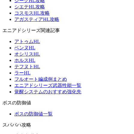
ジークHL攻略
シエテHL攻略
コスモスHL攻略
アガスティアHL攻略
エニアドシリーズ関連記事
アトゥムHL
ベンヌHL
オシリスHL
ホルスHL
テフヌトHL
ラーHL
フルオート編成例まとめ
エニアドシリーズ武器性能一覧
覚醒システムのおすすめ強化先
ボスの防御値
ボスの防御値一覧
スパバハ攻略