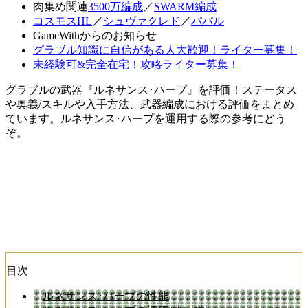
肉集め関連
3500万編成
／
SWARM編成
コスモスHL
／
シュヴァクレド
／
パパル
GameWithからのお知らせ
グラブル知識に自信がある人大歓迎！ライター募集！
未経験可&完全在宅！攻略ライター募集！
グラブルの武器『ルネサンス･ハープ』を評価！ステータス
や奥義/スキルや入手方法、武器編成における評価をまとめ
ています。ルネサンス･ハープを運用する際の参考にどう
ぞ。
目次
ルネサンス･ハープの性能