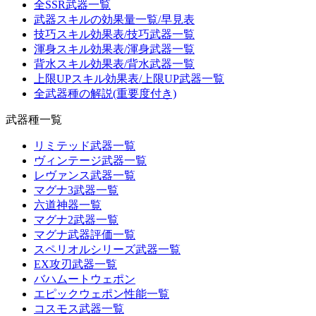
全SSR武器一覧
武器スキルの効果量一覧/早見表
技巧スキル効果表/技巧武器一覧
渾身スキル効果表/渾身武器一覧
背水スキル効果表/背水武器一覧
上限UPスキル効果表/上限UP武器一覧
全武器種の解説(重要度付き)
武器種一覧
リミテッド武器一覧
ヴィンテージ武器一覧
レヴァンス武器一覧
マグナ3武器一覧
六道神器一覧
マグナ2武器一覧
マグナ武器評価一覧
スペリオルシリーズ武器一覧
EX攻刃武器一覧
バハムートウェポン
エピックウェポン性能一覧
コスモス武器一覧