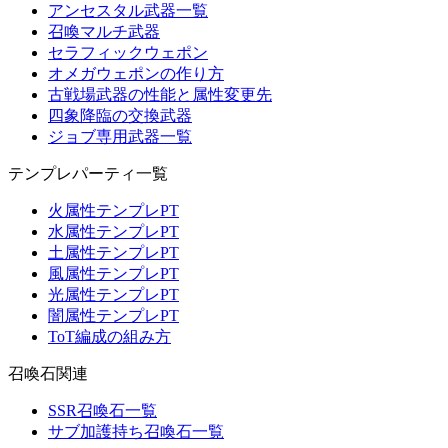
アンセスタル武器一覧
召喚マルチ武器
セラフィックウェポン
オメガウェポンの作り方
古戦場武器の性能と属性変更先
四象降臨の交換武器
ジョブ専用武器一覧
テンプレパーティ一覧
火属性テンプレPT
水属性テンプレPT
土属性テンプレPT
風属性テンプレPT
光属性テンプレPT
闇属性テンプレPT
ToT編成の組み方
召喚石関連
SSR召喚石一覧
サブ加護持ち召喚石一覧