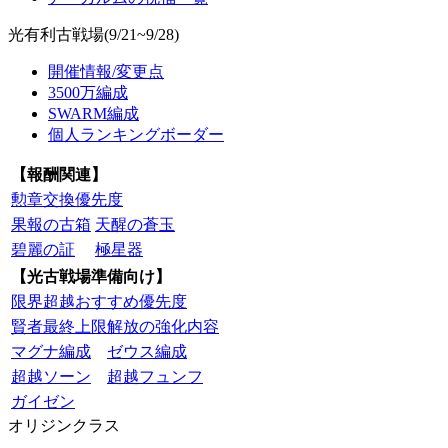
光有利古戦場(9/21~9/28)
開催情報/変更点
3500万編成
SWARM編成
個人ランキングボーダー
【報酬関連】
勲章交換優先度
果報の古箱
天醒の蒼玉
碧麗の証
極星器
【光古戦場準備向け】
限界超越おすすめ優先度
賢者最終上限解放の強化内容
マグナ編成
ゼウス編成
超越ソーン
超越フュンフ
ガイゼン
オリジンクラス