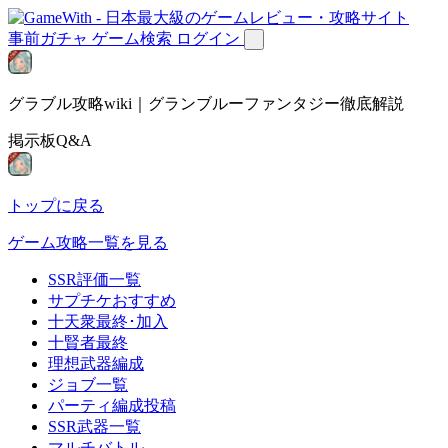
事前ガチャ
ゲーム検索
ログイン
グラブル攻略wiki｜グランブルーファンタジー徹底解説
掲示板Q&A
トップに戻る
ゲーム攻略一覧を見る
SSR評価一覧
サプチケおすすめ
十天衆最終･加入
十賢者最終
理想武器編成
ジョブ一覧
パーティ編成投稿
SSR武器一覧
マルチバトル