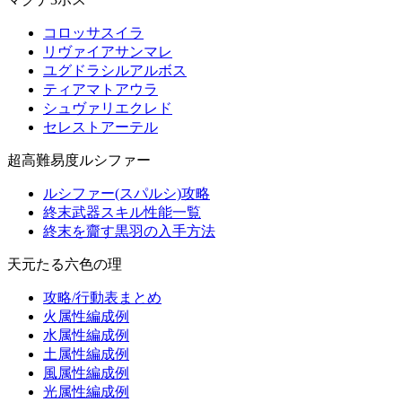
コロッサスイラ
リヴァイアサンマレ
ユグドラシルアルボス
ティアマトアウラ
シュヴァリエクレド
セレストアーテル
超高難易度ルシファー
ルシファー(スパルシ)攻略
終末武器スキル性能一覧
終末を齎す黒羽の入手方法
天元たる六色の理
攻略/行動表まとめ
火属性編成例
水属性編成例
土属性編成例
風属性編成例
光属性編成例