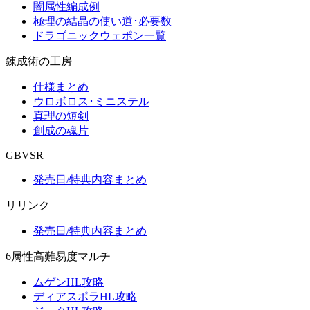
闇属性編成例
極理の結晶の使い道･必要数
ドラゴニックウェポン一覧
錬成術の工房
仕様まとめ
ウロボロス･ミニステル
真理の短剣
創成の魂片
GBVSR
発売日/特典内容まとめ
リリンク
発売日/特典内容まとめ
6属性高難易度マルチ
ムゲンHL攻略
ディアスポラHL攻略