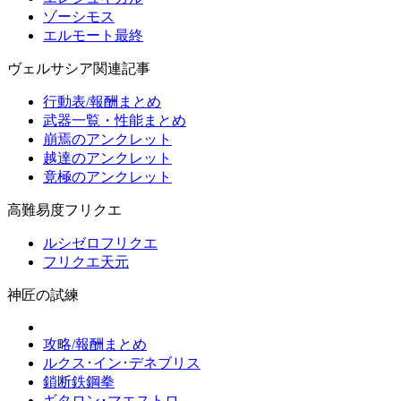
ゾーシモス
エルモート最終
ヴェルサシア関連記事
行動表/報酬まとめ
武器一覧・性能まとめ
崩焉のアンクレット
越達のアンクレット
竟極のアンクレット
高難易度フリクエ
ルシゼロフリクエ
フリクエ天元
神匠の試練
攻略/報酬まとめ
ルクス･イン･デネブリス
鎖断鉄鋼拳
ギタロン･マエストロ