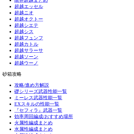
限界超越まとめ
超越エッセル
超越ニオ
超越オクトー
超越シエテ
超越シス
超越フュンフ
超越カトル
超越サラーサ
超越ソーン
超越ウーノ
砂箱攻略
攻略/進め方解説
礎シリーズ武器性能一覧
ミーレス武器性能一覧
EXスキルの性能一覧
『セフィラ』武器一覧
効率周回編成/おすすめ場所
火属性編成まとめ
水属性編成まとめ