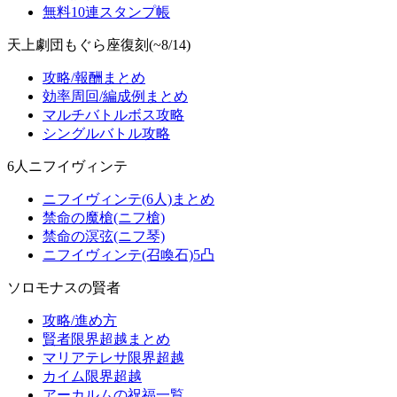
無料10連スタンプ帳
天上劇団もぐら座復刻(~8/14)
攻略/報酬まとめ
効率周回/編成例まとめ
マルチバトルボス攻略
シングルバトル攻略
6人ニフイヴィンテ
ニフイヴィンテ(6人)まとめ
禁命の魔槍(ニフ槍)
禁命の溟弦(ニフ琴)
ニフイヴィンテ(召喚石)5凸
ソロモナスの賢者
攻略/進め方
賢者限界超越まとめ
マリアテレサ限界超越
カイム限界超越
アーカルムの祝福一覧