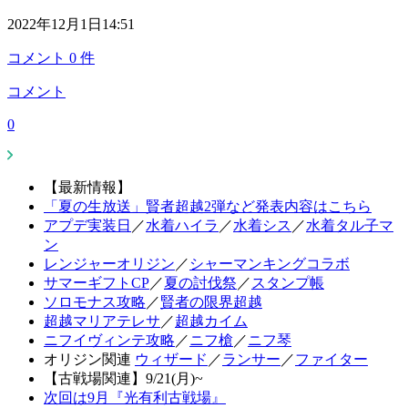
2022年12月1日14:51
コメント
0
件
コメント
0
【最新情報】
「夏の生放送」賢者超越2弾など発表内容はこちら
アプデ実装日
／
水着ハイラ
／
水着シス
／
水着タル子マ
ン
レンジャーオリジン
／
シャーマンキングコラボ
サマーギフトCP
／
夏の討伐祭
／
スタンプ帳
ソロモナス攻略
／
賢者の限界超越
超越マリアテレサ
／
超越カイム
ニフイヴィンテ攻略
／
ニフ槍
／
ニフ琴
オリジン関連
ウィザード
／
ランサー
／
ファイター
【古戦場関連】9/21(月)~
次回は9月『光有利古戦場』