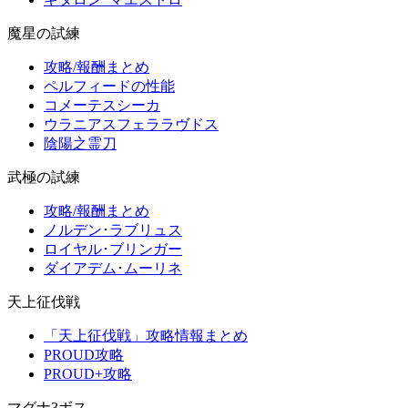
魔星の試練
攻略/報酬まとめ
ペルフィードの性能
コメーテスシーカ
ウラニアスフェララヴドス
陰陽之霊刀
武極の試練
攻略/報酬まとめ
ノルデン･ラブリュス
ロイヤル･ブリンガー
ダイアデム･ムーリネ
天上征伐戦
「天上征伐戦」攻略情報まとめ
PROUD攻略
PROUD+攻略
マグナ3ボス