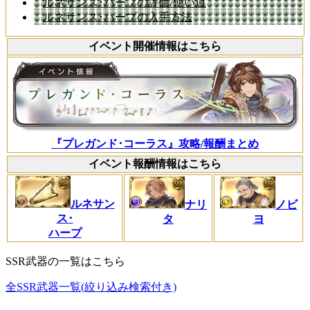
ルネサンス･ハープの評価/使い道
ルネサンス･ハープの入手方法
イベント開催情報はこちら
『プレガンド･コーラス』攻略/報酬まとめ
イベント報酬情報はこちら
ルネサン
ナリ
ノビ
ス･
タ
ヨ
ハープ
SSR武器の一覧はこちら
全SSR武器一覧(絞り込み検索付き)