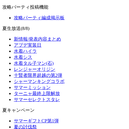
攻略パーティ投稿機能
攻略パーティ編成掲示板
夏生放送(8/8)
新情報/発表内容まとめ
アプデ実装日
水着ハイラ
水着シス
水着タル子マン(石)
レンジャーオリジン
十賢者限界超越の第2弾
シャーマンキングコラボ
サマーミッション
ターニャ最終上限解放
サマーセレクトスタレ
夏キャンペーン
サマーギフトCP第1弾
夏の討伐祭