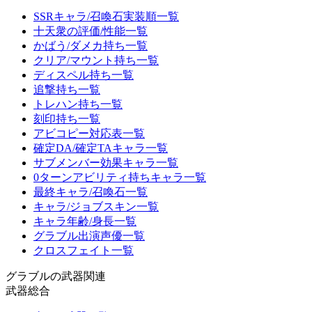
SSRキャラ/召喚石実装順一覧
十天衆の評価/性能一覧
かばう/ダメカ持ち一覧
クリア/マウント持ち一覧
ディスペル持ち一覧
追撃持ち一覧
トレハン持ち一覧
刻印持ち一覧
アビコピー対応表一覧
確定DA/確定TAキャラ一覧
サブメンバー効果キャラ一覧
0ターンアビリティ持ちキャラ一覧
最終キャラ/召喚石一覧
キャラ/ジョブスキン一覧
キャラ年齢/身長一覧
グラブル出演声優一覧
クロスフェイト一覧
グラブルの武器関連
武器総合