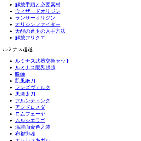
解放手順と必要素材
ウィザードオリジン
ランサーオリジン
オリジンファイター
天醒の蒼玉の入手方法
解放フリクエ
ルミナス超越
ルミナス武器交換セット
ルミナス限界超越
晩蝉
凱風絶刀
フレズヴェルク
黒漆太刀
フルンティング
アンドロメダ
ロムフェーヤ
ムルシエラゴ
温羅面金色之装
布都御魂
エレシュキガル