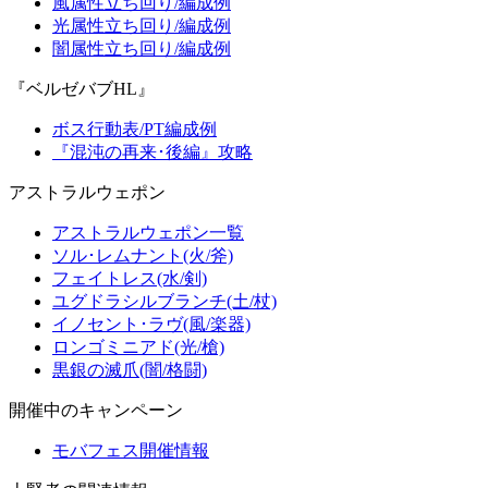
風属性立ち回り/編成例
光属性立ち回り/編成例
闇属性立ち回り/編成例
『ベルゼバブHL』
ボス行動表/PT編成例
『混沌の再来･後編』攻略
アストラルウェポン
アストラルウェポン一覧
ソル･レムナント(火/斧)
フェイトレス(水/剣)
ユグドラシルブランチ(土/杖)
イノセント･ラヴ(風/楽器)
ロンゴミニアド(光/槍)
黒銀の滅爪(闇/格闘)
開催中のキャンペーン
モバフェス開催情報