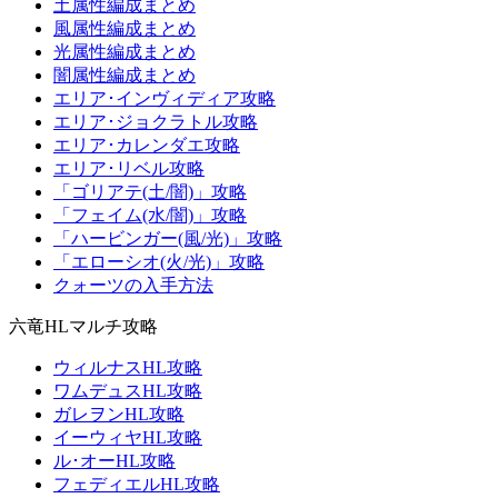
土属性編成まとめ
風属性編成まとめ
光属性編成まとめ
闇属性編成まとめ
エリア･インヴィディア攻略
エリア･ジョクラトル攻略
エリア･カレンダエ攻略
エリア･リベル攻略
「ゴリアテ(土/闇)」攻略
「フェイム(水/闇)」攻略
「ハービンガー(風/光)」攻略
「エローシオ(火/光)」攻略
クォーツの入手方法
六竜HLマルチ攻略
ウィルナスHL攻略
ワムデュスHL攻略
ガレヲンHL攻略
イーウィヤHL攻略
ル･オーHL攻略
フェディエルHL攻略