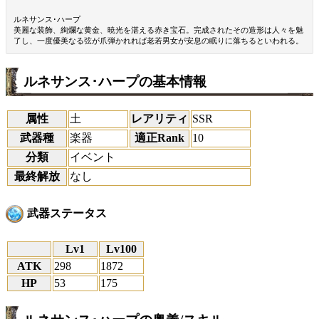
ルネサンス･ハープ
美麗な装飾、絢爛な黄金、暁光を湛える赤き宝石。完成されたその造形は人々を魅
了し、一度優美なる弦が爪弾かれれば老若男女が安息の眠りに落ちるといわれる。
ルネサンス･ハープの基本情報
属性
土
レアリティ
SSR
武器種
楽器
適正Rank
10
分類
イベント
最終解放
なし
武器ステータス
Lv1
Lv100
ATK
298
1872
HP
53
175