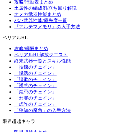
攻略/行動表まとめ
土属性の編成例/立ち回り解説
オメガ武器性能まとめ
バハ武器性能/優先度一覧
『アルテマメモリ』の入手方法
ベリアルHL
攻略/報酬まとめ
ベリアルHL解放クエスト
終末武器一覧とスキル性能
「技錬のチェイン」
「賦活のチェイン」
「謳歌のチェイン」
「誘惑のチェイン」
「禁忌のチェイン」
「邪罪のチェイン」
「虚詐のチェイン」
「狡知の魔角」の入手方法
限界超越キャラ