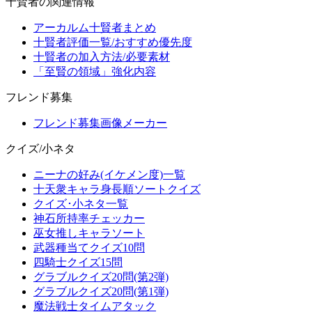
十賢者の関連情報
アーカルム十賢者まとめ
十賢者評価一覧/おすすめ優先度
十賢者の加入方法/必要素材
「至賢の領域」強化内容
フレンド募集
フレンド募集画像メーカー
クイズ/小ネタ
ニーナの好み(イケメン度)一覧
十天衆キャラ身長順ソートクイズ
クイズ･小ネタ一覧
神石所持率チェッカー
巫女推しキャラソート
武器種当てクイズ10問
四騎士クイズ15問
グラブルクイズ20問(第2弾)
グラブルクイズ20問(第1弾)
魔法戦士タイムアタック