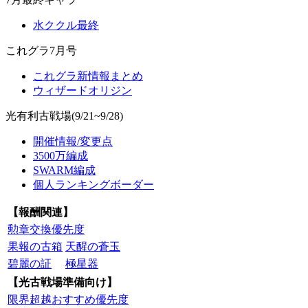
水ククル最終
これグラ7月号
これグラ新情報まとめ
ウィザードオリジン
光有利古戦場(9/21~9/28)
開催情報/変更点
3500万編成
SWARM編成
個人ランキングボーダー
【報酬関連】
勲章交換優先度
果報の古箱
天醒の蒼玉
碧麗の証
極星器
【光古戦場準備向け】
限界超越おすすめ優先度