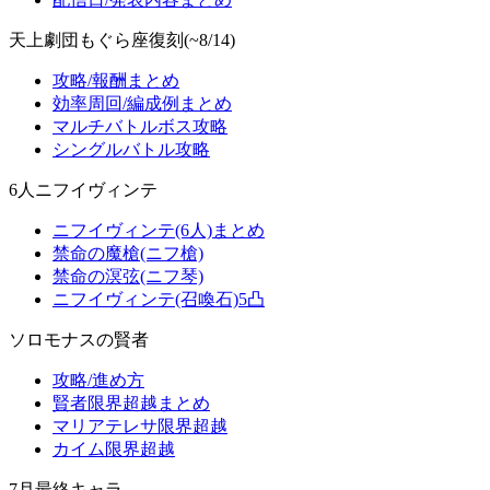
天上劇団もぐら座復刻(~8/14)
攻略/報酬まとめ
効率周回/編成例まとめ
マルチバトルボス攻略
シングルバトル攻略
6人ニフイヴィンテ
ニフイヴィンテ(6人)まとめ
禁命の魔槍(ニフ槍)
禁命の溟弦(ニフ琴)
ニフイヴィンテ(召喚石)5凸
ソロモナスの賢者
攻略/進め方
賢者限界超越まとめ
マリアテレサ限界超越
カイム限界超越
7月最終キャラ