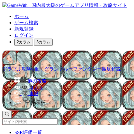
ホーム
ゲーム検索
新規登録
ログイン
2カラム
3カラム
グラブル攻略wiki｜グランブルーファンタジー徹底解説
他の攻略
コミュ
速報
掲示板
SSR評価一覧