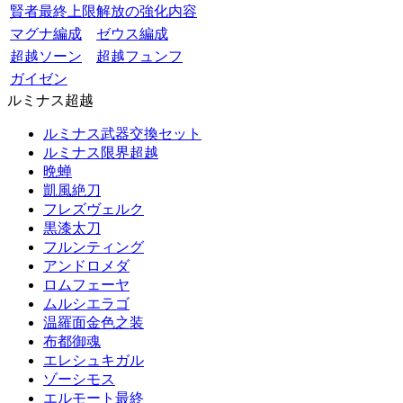
賢者最終上限解放の強化内容
マグナ編成
ゼウス編成
超越ソーン
超越フュンフ
ガイゼン
ルミナス超越
ルミナス武器交換セット
ルミナス限界超越
晩蝉
凱風絶刀
フレズヴェルク
黒漆太刀
フルンティング
アンドロメダ
ロムフェーヤ
ムルシエラゴ
温羅面金色之装
布都御魂
エレシュキガル
ゾーシモス
エルモート最終