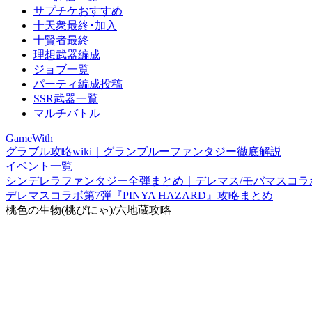
サプチケおすすめ
十天衆最終･加入
十賢者最終
理想武器編成
ジョブ一覧
パーティ編成投稿
SSR武器一覧
マルチバトル
GameWith
グラブル攻略wiki｜グランブルーファンタジー徹底解説
イベント一覧
シンデレラファンタジー全弾まとめ｜デレマス/モバマスコラ
デレマスコラボ第7弾『PINYA HAZARD』攻略まとめ
桃色の生物(桃ぴにゃ)/六地蔵攻略