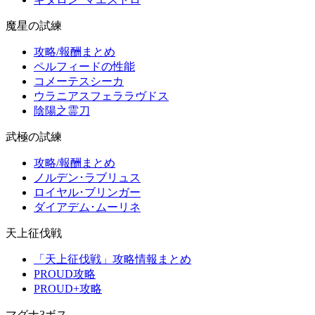
魔星の試練
攻略/報酬まとめ
ペルフィードの性能
コメーテスシーカ
ウラニアスフェララヴドス
陰陽之霊刀
武極の試練
攻略/報酬まとめ
ノルデン･ラブリュス
ロイヤル･ブリンガー
ダイアデム･ムーリネ
天上征伐戦
「天上征伐戦」攻略情報まとめ
PROUD攻略
PROUD+攻略
マグナ3ボス