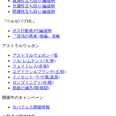
風属性立ち回り/編成例
光属性立ち回り/編成例
闇属性立ち回り/編成例
『ベルゼバブHL』
ボス行動表/PT編成例
『混沌の再来･後編』攻略
アストラルウェポン
アストラルウェポン一覧
ソル･レムナント(火/斧)
フェイトレス(水/剣)
ユグドラシルブランチ(土/杖)
イノセント･ラヴ(風/楽器)
ロンゴミニアド(光/槍)
黒銀の滅爪(闇/格闘)
開催中のキャンペーン
モバフェス開催情報