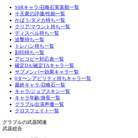
SSRキャラ/召喚石実装順一覧
十天衆の評価/性能一覧
かばう/ダメカ持ち一覧
クリア/マウント持ち一覧
ディスペル持ち一覧
追撃持ち一覧
トレハン持ち一覧
刻印持ち一覧
アビコピー対応表一覧
確定DA/確定TAキャラ一覧
サブメンバー効果キャラ一覧
0ターンアビリティ持ちキャラ一覧
最終キャラ/召喚石一覧
キャラ/ジョブスキン一覧
キャラ年齢/身長一覧
グラブル出演声優一覧
クロスフェイト一覧
グラブルの武器関連
武器総合