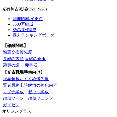
光有利古戦場(9/21~9/28)
開催情報/変更点
3500万編成
SWARM編成
個人ランキングボーダー
【報酬関連】
勲章交換優先度
果報の古箱
天醒の蒼玉
碧麗の証
極星器
【光古戦場準備向け】
限界超越おすすめ優先度
賢者最終上限解放の強化内容
マグナ編成
ゼウス編成
超越ソーン
超越フュンフ
ガイゼン
オリジンクラス