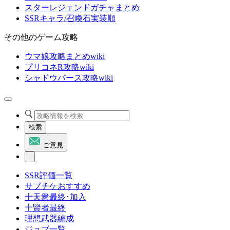
スターレジェンドガチャまとめ
SSRキャラ/召喚石実装順
その他のゲーム攻略
ウマ娘攻略まとめwiki
プリコネR攻略wiki
シャドウバース攻略wiki
検索
ご意見
SSR評価一覧
サプチケおすすめ
十天衆最終･加入
十賢者最終
理想武器編成
ジョブ一覧