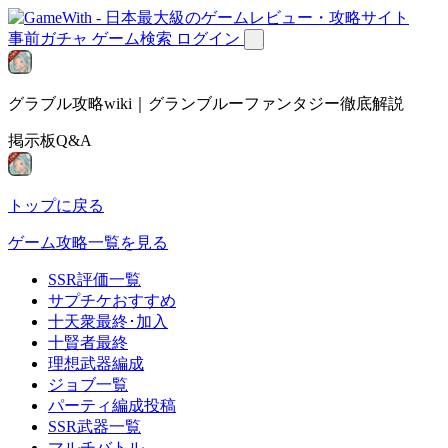
事前ガチャ
ゲーム検索
ログイン
グラブル攻略wiki｜グランブルーファンタジー徹底解説
掲示板Q&A
トップに戻る
ゲーム攻略一覧を見る
SSR評価一覧
サプチケおすすめ
十天衆最終･加入
十賢者最終
理想武器編成
ジョブ一覧
パーティ編成投稿
SSR武器一覧
マルチバトル