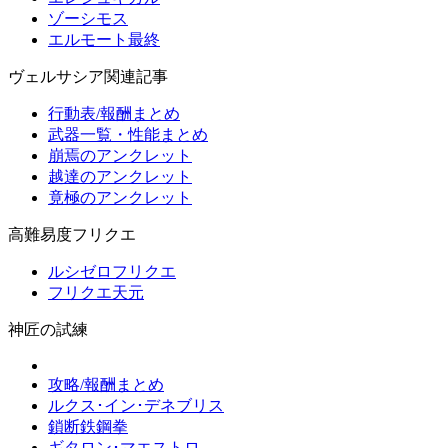
ゾーシモス
エルモート最終
ヴェルサシア関連記事
行動表/報酬まとめ
武器一覧・性能まとめ
崩焉のアンクレット
越達のアンクレット
竟極のアンクレット
高難易度フリクエ
ルシゼロフリクエ
フリクエ天元
神匠の試練
攻略/報酬まとめ
ルクス･イン･デネブリス
鎖断鉄鋼拳
ギタロン･マエストロ