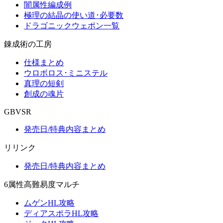
闇属性編成例
極理の結晶の使い道･必要数
ドラゴニックウェポン一覧
錬成術の工房
仕様まとめ
ウロボロス･ミニステル
真理の短剣
創成の魂片
GBVSR
発売日/特典内容まとめ
リリンク
発売日/特典内容まとめ
6属性高難易度マルチ
ムゲンHL攻略
ディアスポラHL攻略