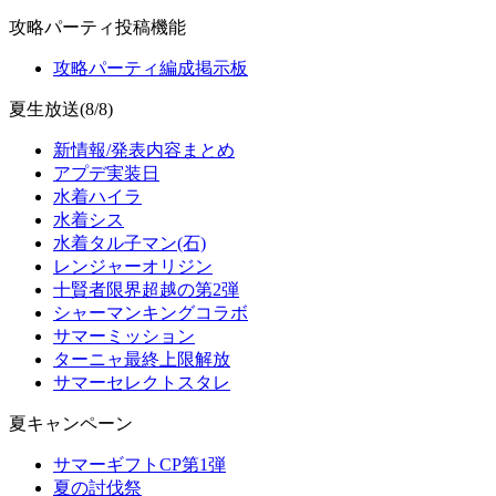
攻略パーティ投稿機能
攻略パーティ編成掲示板
夏生放送(8/8)
新情報/発表内容まとめ
アプデ実装日
水着ハイラ
水着シス
水着タル子マン(石)
レンジャーオリジン
十賢者限界超越の第2弾
シャーマンキングコラボ
サマーミッション
ターニャ最終上限解放
サマーセレクトスタレ
夏キャンペーン
サマーギフトCP第1弾
夏の討伐祭