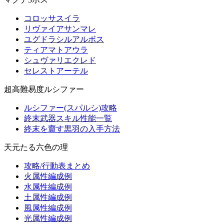
コロッサスイラ
リヴァイアサンマレ
ユグドラシルアルボス
ティアマトアウラ
シュヴァリエクレド
セレストアーテル
超高難易度ルシファー
ルシファー(スパルシ)攻略
終末武器スキル性能一覧
終末を齎す黒羽の入手方法
天元たる六色の理
攻略/行動表まとめ
火属性編成例
水属性編成例
土属性編成例
風属性編成例
光属性編成例