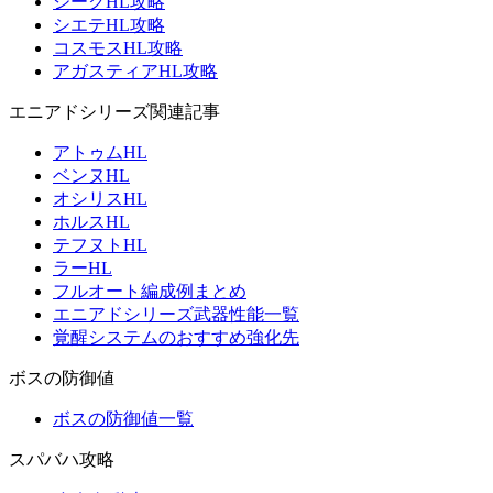
ジークHL攻略
シエテHL攻略
コスモスHL攻略
アガスティアHL攻略
エニアドシリーズ関連記事
アトゥムHL
ベンヌHL
オシリスHL
ホルスHL
テフヌトHL
ラーHL
フルオート編成例まとめ
エニアドシリーズ武器性能一覧
覚醒システムのおすすめ強化先
ボスの防御値
ボスの防御値一覧
スパバハ攻略