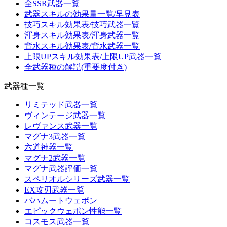
全SSR武器一覧
武器スキルの効果量一覧/早見表
技巧スキル効果表/技巧武器一覧
渾身スキル効果表/渾身武器一覧
背水スキル効果表/背水武器一覧
上限UPスキル効果表/上限UP武器一覧
全武器種の解説(重要度付き)
武器種一覧
リミテッド武器一覧
ヴィンテージ武器一覧
レヴァンス武器一覧
マグナ3武器一覧
六道神器一覧
マグナ2武器一覧
マグナ武器評価一覧
スペリオルシリーズ武器一覧
EX攻刃武器一覧
バハムートウェポン
エピックウェポン性能一覧
コスモス武器一覧