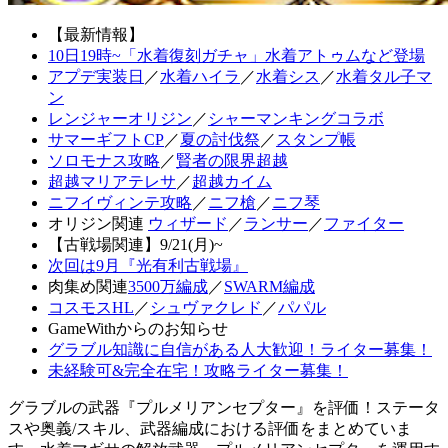
【最新情報】
10日19時~「水着復刻ガチャ」水着アトゥムなど登場
アプデ実装日
／
水着ハイラ
／
水着シス
／
水着タル子マ
ン
レンジャーオリジン
／
シャーマンキングコラボ
サマーギフトCP
／
夏の討伐祭
／
スタンプ帳
ソロモナス攻略
／
賢者の限界超越
超越マリアテレサ
／
超越カイム
ニフイヴィンテ攻略
／
ニフ槍
／
ニフ琴
オリジン関連
ウィザード
／
ランサー
／
ファイター
【古戦場関連】9/21(月)~
次回は9月『光有利古戦場』
肉集め関連
3500万編成
／
SWARM編成
コスモスHL
／
シュヴァクレド
／
パパル
GameWithからのお知らせ
グラブル知識に自信がある人大歓迎！ライター募集！
未経験可&完全在宅！攻略ライター募集！
グラブルの武器『プルメリアンセプター』を評価！ステータ
スや奥義/スキル、武器編成における評価をまとめていま