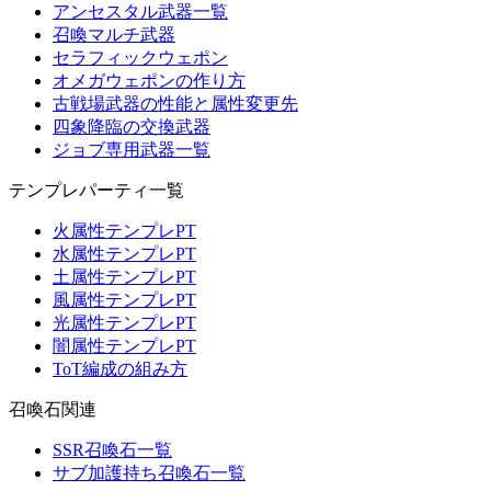
アンセスタル武器一覧
召喚マルチ武器
セラフィックウェポン
オメガウェポンの作り方
古戦場武器の性能と属性変更先
四象降臨の交換武器
ジョブ専用武器一覧
テンプレパーティ一覧
火属性テンプレPT
水属性テンプレPT
土属性テンプレPT
風属性テンプレPT
光属性テンプレPT
闇属性テンプレPT
ToT編成の組み方
召喚石関連
SSR召喚石一覧
サブ加護持ち召喚石一覧