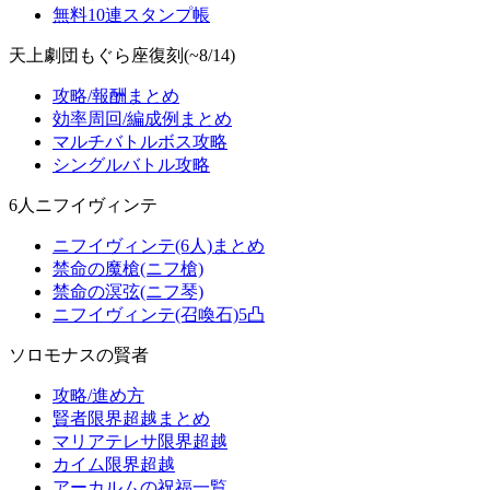
無料10連スタンプ帳
天上劇団もぐら座復刻(~8/14)
攻略/報酬まとめ
効率周回/編成例まとめ
マルチバトルボス攻略
シングルバトル攻略
6人ニフイヴィンテ
ニフイヴィンテ(6人)まとめ
禁命の魔槍(ニフ槍)
禁命の溟弦(ニフ琴)
ニフイヴィンテ(召喚石)5凸
ソロモナスの賢者
攻略/進め方
賢者限界超越まとめ
マリアテレサ限界超越
カイム限界超越
アーカルムの祝福一覧