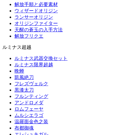
解放手順と必要素材
ウィザードオリジン
ランサーオリジン
オリジンファイター
天醒の蒼玉の入手方法
解放フリクエ
ルミナス超越
ルミナス武器交換セット
ルミナス限界超越
晩蝉
凱風絶刀
フレズヴェルク
黒漆太刀
フルンティング
アンドロメダ
ロムフェーヤ
ムルシエラゴ
温羅面金色之装
布都御魂
エレシュキガル