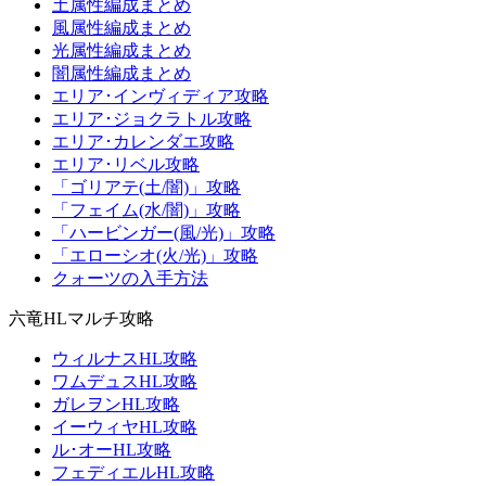
土属性編成まとめ
風属性編成まとめ
光属性編成まとめ
闇属性編成まとめ
エリア･インヴィディア攻略
エリア･ジョクラトル攻略
エリア･カレンダエ攻略
エリア･リベル攻略
「ゴリアテ(土/闇)」攻略
「フェイム(水/闇)」攻略
「ハービンガー(風/光)」攻略
「エローシオ(火/光)」攻略
クォーツの入手方法
六竜HLマルチ攻略
ウィルナスHL攻略
ワムデュスHL攻略
ガレヲンHL攻略
イーウィヤHL攻略
ル･オーHL攻略
フェディエルHL攻略