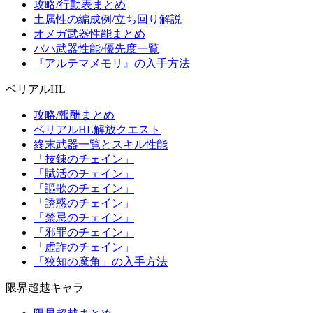
攻略/行動表まとめ
土属性の編成例/立ち回り解説
オメガ武器性能まとめ
バハ武器性能/優先度一覧
『アルテマメモリ』の入手方法
ベリアルHL
攻略/報酬まとめ
ベリアルHL解放クエスト
終末武器一覧とスキル性能
「技錬のチェイン」
「賦活のチェイン」
「謳歌のチェイン」
「誘惑のチェイン」
「禁忌のチェイン」
「邪罪のチェイン」
「虚詐のチェイン」
「狡知の魔角」の入手方法
限界超越キャラ