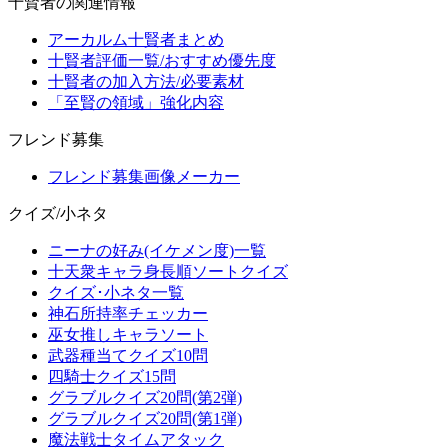
十賢者の関連情報
アーカルム十賢者まとめ
十賢者評価一覧/おすすめ優先度
十賢者の加入方法/必要素材
「至賢の領域」強化内容
フレンド募集
フレンド募集画像メーカー
クイズ/小ネタ
ニーナの好み(イケメン度)一覧
十天衆キャラ身長順ソートクイズ
クイズ･小ネタ一覧
神石所持率チェッカー
巫女推しキャラソート
武器種当てクイズ10問
四騎士クイズ15問
グラブルクイズ20問(第2弾)
グラブルクイズ20問(第1弾)
魔法戦士タイムアタック