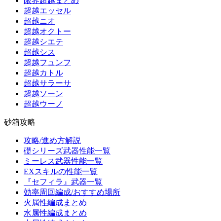
限界超越まとめ
超越エッセル
超越ニオ
超越オクトー
超越シエテ
超越シス
超越フュンフ
超越カトル
超越サラーサ
超越ソーン
超越ウーノ
砂箱攻略
攻略/進め方解説
礎シリーズ武器性能一覧
ミーレス武器性能一覧
EXスキルの性能一覧
『セフィラ』武器一覧
効率周回編成/おすすめ場所
火属性編成まとめ
水属性編成まとめ