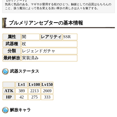
【ルリアノート】
気高く気品のある、マギサが愛用する杖のひとつ。触媒としての品質はもちろんの
こと、扱う魔法によって色を変える淡い輝きの美しさは人々を魅了する。
プルメリアンセプターの基本情報
属性
闇
レアリティ
SSR
武器種
杖
分類
レジェンドガチャ
最終解放
実装済み
武器ステータス
Lv1
Lv100
Lv150
ATK
389
2213
2669
HP
42
275
333
解放キャラ