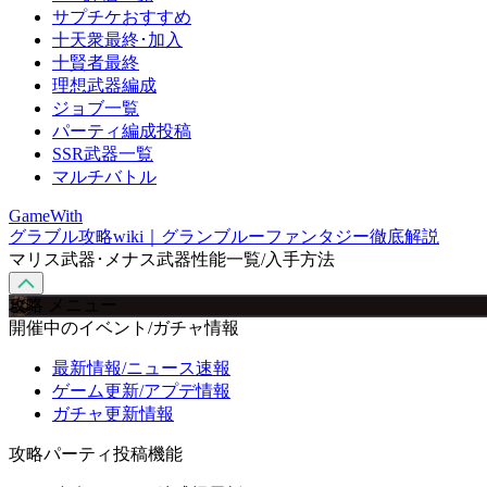
サプチケおすすめ
十天衆最終･加入
十賢者最終
理想武器編成
ジョブ一覧
パーティ編成投稿
SSR武器一覧
マルチバトル
GameWith
グラブル攻略wiki｜グランブルーファンタジー徹底解説
マリス武器･メナス武器性能一覧/入手方法
攻略 メニュー
開催中のイベント/ガチャ情報
最新情報/ニュース速報
ゲーム更新/アプデ情報
ガチャ更新情報
攻略パーティ投稿機能