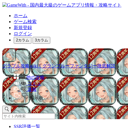
ホーム
ゲーム検索
新規登録
ログイン
2カラム
3カラム
グラブル攻略wiki｜グランブルーファンタジー徹底解説
他の攻略
コミュ
速報
掲示板
SSR評価一覧