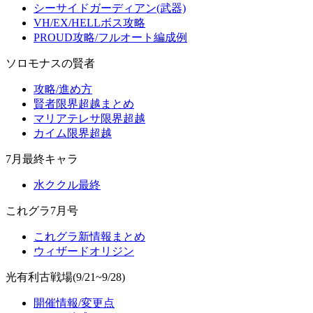
シーサイドガーディアン(武器)
VH/EX/HELLボス攻略
PROUD攻略/フルオート編成例
ソロモナスの賢者
攻略/進め方
賢者限界超越まとめ
マリアテレサ限界超越
カイム限界超越
7月最終キャラ
水ククル最終
これグラ7月号
これグラ新情報まとめ
ウィザードオリジン
光有利古戦場(9/21~9/28)
開催情報/変更点