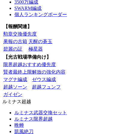
3500万編成
SWARM編成
個人ランキングボーダー
【報酬関連】
勲章交換優先度
果報の古箱
天醒の蒼玉
碧麗の証
極星器
【光古戦場準備向け】
限界超越おすすめ優先度
賢者最終上限解放の強化内容
マグナ編成
ゼウス編成
超越ソーン
超越フュンフ
ガイゼン
ルミナス超越
ルミナス武器交換セット
ルミナス限界超越
晩蝉
凱風絶刀