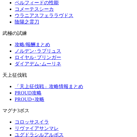
ペルフィードの性能
コメーテスシーカ
ウラニアスフェララヴドス
陰陽之霊刀
武極の試練
攻略/報酬まとめ
ノルデン･ラブリュス
ロイヤル･ブリンガー
ダイアデム･ムーリネ
天上征伐戦
「天上征伐戦」攻略情報まとめ
PROUD攻略
PROUD+攻略
マグナ3ボス
コロッサスイラ
リヴァイアサンマレ
ユグドラシルアルボス