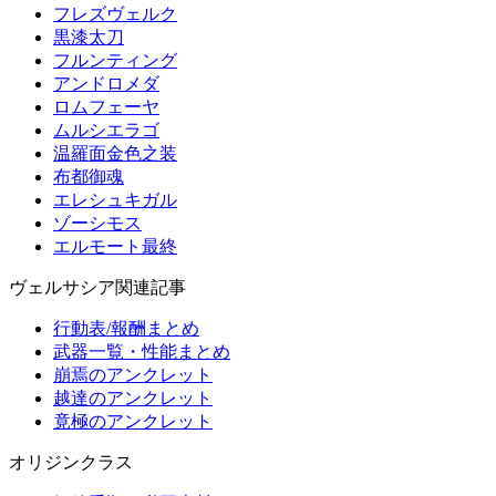
フレズヴェルク
黒漆太刀
フルンティング
アンドロメダ
ロムフェーヤ
ムルシエラゴ
温羅面金色之装
布都御魂
エレシュキガル
ゾーシモス
エルモート最終
ヴェルサシア関連記事
行動表/報酬まとめ
武器一覧・性能まとめ
崩焉のアンクレット
越達のアンクレット
竟極のアンクレット
オリジンクラス