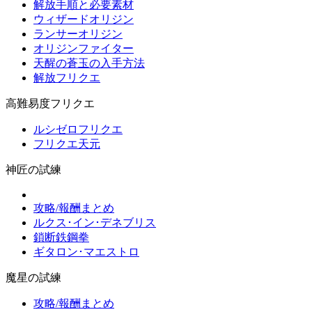
解放手順と必要素材
ウィザードオリジン
ランサーオリジン
オリジンファイター
天醒の蒼玉の入手方法
解放フリクエ
高難易度フリクエ
ルシゼロフリクエ
フリクエ天元
神匠の試練
攻略/報酬まとめ
ルクス･イン･デネブリス
鎖断鉄鋼拳
ギタロン･マエストロ
魔星の試練
攻略/報酬まとめ