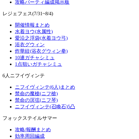
攻略パーティ編成掲示板
レジェフェス(7/31~8/4)
開催情報まとめ
水着ヨウ(水属性)
愛沿之浮袋(水着ヨウ弓)
浴衣グウィン
炸華紋(浴衣グウィン拳)
10連ガチャシミュ
1点狙いガチャシミュ
6人ニフイヴィンテ
ニフイヴィンテ(6人)まとめ
禁命の魔槍(ニフ槍)
禁命の溟弦(ニフ琴)
ニフイヴィンテ(召喚石)5凸
フォックステイルサマー
攻略/報酬まとめ
効率周回編成