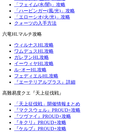
「フェイム(水/闇)」攻略
「ハービンガー(風/光)」攻略
「エローシオ(火/光)」攻略
クォーツの入手方法
六竜HLマルチ攻略
ウィルナスHL攻略
ワムデュスHL攻略
ガレヲンHL攻略
イーウィヤHL攻略
ル･オーHL攻略
フェディエルHL攻略
『エーテリアルプラス』詳細
高難易度クエ『天上征伐戦』
「天上征伐戦」開催情報まとめ
『マクスウェル』PROUD+攻略
『ツヴァイ』PROUD+攻略
『キクリ』PROUD+攻略
『ケルブ』PROUD+攻略