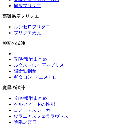
解放フリクエ
高難易度フリクエ
ルシゼロフリクエ
フリクエ天元
神匠の試練
攻略/報酬まとめ
ルクス･イン･デネブリス
鎖断鉄鋼拳
ギタロン･マエストロ
魔星の試練
攻略/報酬まとめ
ペルフィードの性能
コメーテスシーカ
ウラニアスフェララヴドス
陰陽之霊刀