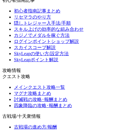
初心者指南記事
初心者指南記事まとめ
リセマラのやり方
隠しトレジャー入手法/手順
スキル上げの効率的な組み合わせ
カジノでメダルを稼ぐ方法
ログインポイントショップ解説
スカイスコープ解説
SkyLeapの使い方/設定方法
SkyLeapポイント解説
攻略情報
クエスト攻略
メインクエスト攻略一覧
マグナ攻略まとめ
討滅戦の攻略･報酬まとめ
四象降臨の攻略･報酬まとめ
古戦場/十天衆情報
古戦場の進め方/報酬