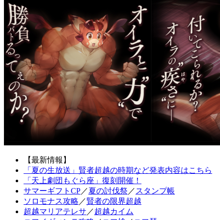
【最新情報】
「夏の生放送」賢者超越の時期など発表内容はこちら
「天上劇団もぐら座」復刻開催！
サマーギフトCP
／
夏の討伐祭
／
スタンプ帳
ソロモナス攻略
／
賢者の限界超越
超越マリアテレサ
／
超越カイム