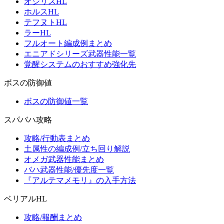
オシリスHL
ホルスHL
テフヌトHL
ラーHL
フルオート編成例まとめ
エニアドシリーズ武器性能一覧
覚醒システムのおすすめ強化先
ボスの防御値
ボスの防御値一覧
スパバハ攻略
攻略/行動表まとめ
土属性の編成例/立ち回り解説
オメガ武器性能まとめ
バハ武器性能/優先度一覧
『アルテマメモリ』の入手方法
ベリアルHL
攻略/報酬まとめ