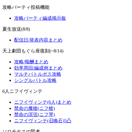
攻略パーティ投稿機能
攻略パーティ編成掲示板
夏生放送(8/8)
配信日/発表内容まとめ
天上劇団もぐら座復刻(~8/14)
攻略/報酬まとめ
効率周回/編成例まとめ
マルチバトルボス攻略
シングルバトル攻略
6人ニフイヴィンテ
ニフイヴィンテ(6人)まとめ
禁命の魔槍(ニフ槍)
禁命の溟弦(ニフ琴)
ニフイヴィンテ(召喚石)5凸
ソロモナスの賢者