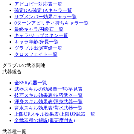
アビコピー対応表一覧
確定DA/確定TAキャラ一覧
サブメンバー効果キャラ一覧
0ターンアビリティ持ちキャラ一覧
最終キャラ/召喚石一覧
キャラ/ジョブスキン一覧
キャラ年齢/身長一覧
グラブル出演声優一覧
クロスフェイト一覧
グラブルの武器関連
武器総合
全SSR武器一覧
武器スキルの効果量一覧/早見表
技巧スキル効果表/技巧武器一覧
渾身スキル効果表/渾身武器一覧
背水スキル効果表/背水武器一覧
上限UPスキル効果表/上限UP武器一覧
全武器種の解説(重要度付き)
武器種一覧