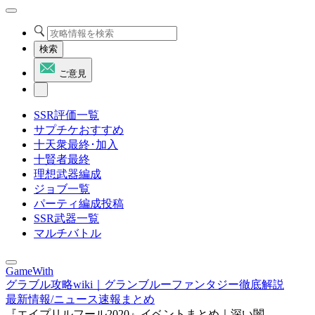
検索
ご意見
SSR評価一覧
サプチケおすすめ
十天衆最終･加入
十賢者最終
理想武器編成
ジョブ一覧
パーティ編成投稿
SSR武器一覧
マルチバトル
GameWith
グラブル攻略wiki｜グランブルーファンタジー徹底解説
最新情報/ニュース速報まとめ
『エイプリルフール2020』イベントまとめ｜深い闇