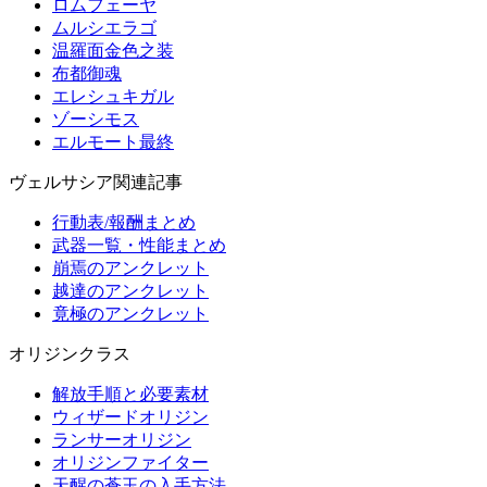
ロムフェーヤ
ムルシエラゴ
温羅面金色之装
布都御魂
エレシュキガル
ゾーシモス
エルモート最終
ヴェルサシア関連記事
行動表/報酬まとめ
武器一覧・性能まとめ
崩焉のアンクレット
越達のアンクレット
竟極のアンクレット
オリジンクラス
解放手順と必要素材
ウィザードオリジン
ランサーオリジン
オリジンファイター
天醒の蒼玉の入手方法