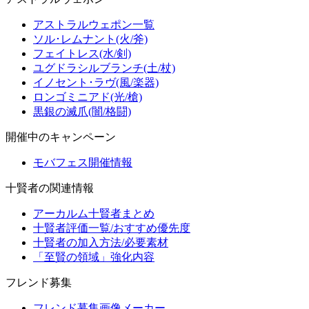
アストラルウェポン一覧
ソル･レムナント(火/斧)
フェイトレス(水/剣)
ユグドラシルブランチ(土/杖)
イノセント･ラヴ(風/楽器)
ロンゴミニアド(光/槍)
黒銀の滅爪(闇/格闘)
開催中のキャンペーン
モバフェス開催情報
十賢者の関連情報
アーカルム十賢者まとめ
十賢者評価一覧/おすすめ優先度
十賢者の加入方法/必要素材
「至賢の領域」強化内容
フレンド募集
フレンド募集画像メーカー