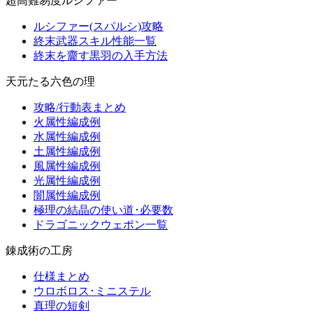
超高難易度ルシファー
ルシファー(スパルシ)攻略
終末武器スキル性能一覧
終末を齎す黒羽の入手方法
天元たる六色の理
攻略/行動表まとめ
火属性編成例
水属性編成例
土属性編成例
風属性編成例
光属性編成例
闇属性編成例
極理の結晶の使い道･必要数
ドラゴニックウェポン一覧
錬成術の工房
仕様まとめ
ウロボロス･ミニステル
真理の短剣