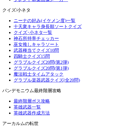
クイズ/小ネタ
ニーナの好み(イケメン度)一覧
十天衆キャラ身長順ソートクイズ
クイズ･小ネタ一覧
神石所持率チェッカー
巫女推しキャラソート
武器種当てクイズ10問
四騎士クイズ15問
グラブルクイズ20問(第2弾)
グラブルクイズ20問(第1弾)
魔法戦士タイムアタック
グラブル楽器武器クイズ(全20問)
パンデモニウム最終階層攻略
最終階層ボス攻略
英雄武器一覧
英雄武器作成方法
アーカルムの転世