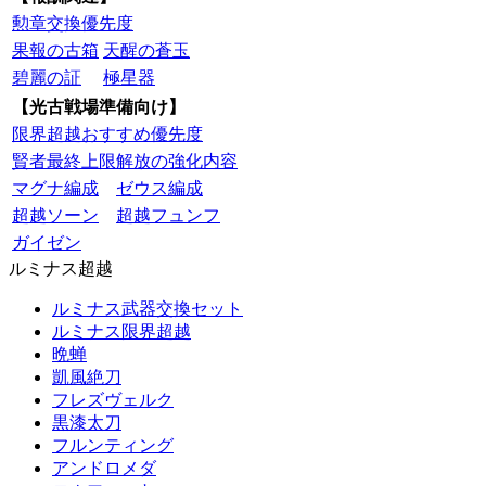
勲章交換優先度
果報の古箱
天醒の蒼玉
碧麗の証
極星器
【光古戦場準備向け】
限界超越おすすめ優先度
賢者最終上限解放の強化内容
マグナ編成
ゼウス編成
超越ソーン
超越フュンフ
ガイゼン
ルミナス超越
ルミナス武器交換セット
ルミナス限界超越
晩蝉
凱風絶刀
フレズヴェルク
黒漆太刀
フルンティング
アンドロメダ