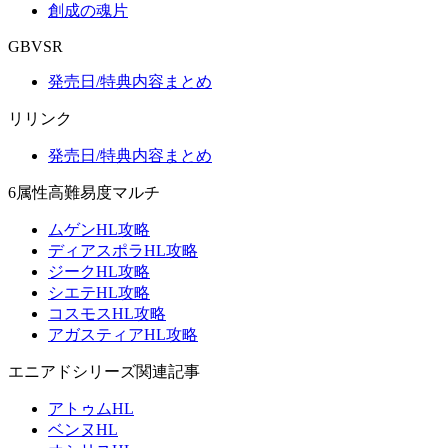
創成の魂片
GBVSR
発売日/特典内容まとめ
リリンク
発売日/特典内容まとめ
6属性高難易度マルチ
ムゲンHL攻略
ディアスポラHL攻略
ジークHL攻略
シエテHL攻略
コスモスHL攻略
アガスティアHL攻略
エニアドシリーズ関連記事
アトゥムHL
ベンヌHL