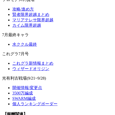
攻略/進め方
賢者限界超越まとめ
マリアテレサ限界超越
カイム限界超越
7月最終キャラ
水ククル最終
これグラ7月号
これグラ新情報まとめ
ウィザードオリジン
光有利古戦場(9/21~9/28)
開催情報/変更点
3500万編成
SWARM編成
個人ランキングボーダー
【報酬関連】