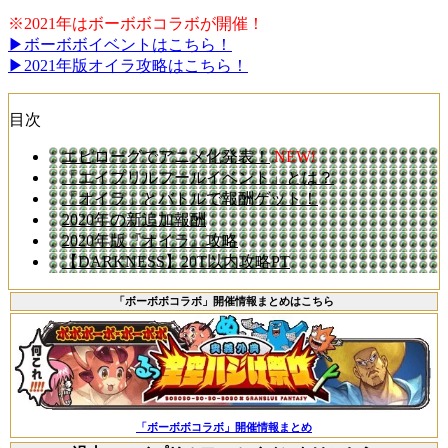
※2021年はボーボボコラボが開催！
▶ボーボボイベントはこちら！
▶2021年版オイラ攻略はこちら！
目次
エピローグでアニメ化発表！
NEW!
「エイプリルフールイベント」とは？
「オイラ」とバトルで報酬ゲット！
2020年の新追加報酬
2020年版『オイラ』攻略
【DARKNESS】20T以内攻略PT
「ボーボボコラボ」開催情報まとめはこちら
「ボーボボコラボ」開催情報まとめ