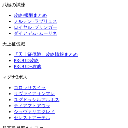
武極の試練
攻略/報酬まとめ
ノルデン･ラブリュス
ロイヤル･ブリンガー
ダイアデム･ムーリネ
天上征伐戦
「天上征伐戦」攻略情報まとめ
PROUD攻略
PROUD+攻略
マグナ3ボス
コロッサスイラ
リヴァイアサンマレ
ユグドラシルアルボス
ティアマトアウラ
シュヴァリエクレド
セレストアーテル