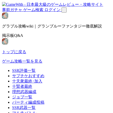
事前ガチャ
ゲーム検索
ログイン
グラブル攻略wiki｜グランブルーファンタジー徹底解説
掲示板Q&A
トップに戻る
ゲーム攻略一覧を見る
SSR評価一覧
サプチケおすすめ
十天衆最終･加入
十賢者最終
理想武器編成
ジョブ一覧
パーティ編成投稿
SSR武器一覧
マルチバトル