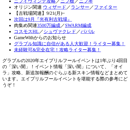
ニフイヴィンテ攻略
／
ニフ槍
／
ニフ琴
オリジン関連
ウィザード
／
ランサー
／
ファイター
【古戦場関連】9/21(月)~
次回は9月『光有利古戦場』
肉集め関連
3500万編成
／
SWARM編成
コスモスHL
／
シュヴァクレド
／
パパル
GameWithからのお知らせ
グラブル知識に自信がある人大歓迎！ライター募集！
未経験可&完全在宅！攻略ライター募集！
グラブルの2020年エイプリルフールイベントは1年ぶり4回目
の「深い闇」！イベント情報「深い闇」について、「オイ
ラ」攻略、新追加報酬のぐらぶる新スキン情報などまとめて
います。エイプリルフールイベントを堪能する際の参考にど
うぞ！