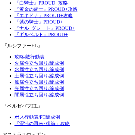
『白騎士』PROUD+攻略
『黄金の騎士』PROUD+攻略
『エキドナ』PROUD+攻略
『紫の騎士』PROUD+
『ナル･グレート』PROUD+
『ギルベルト』PROUD+
『ルシファーHL』
攻略/敵行動表
火属性立ち回り/編成例
水属性立ち回り/編成例
土属性立ち回り/編成例
風属性立ち回り/編成例
光属性立ち回り/編成例
闇属性立ち回り/編成例
『ベルゼバブHL』
ボス行動表/PT編成例
『混沌の再来･後編』攻略
アストラルウェポン