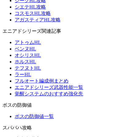
ジークHL攻略
シエテHL攻略
コスモスHL攻略
アガスティアHL攻略
エニアドシリーズ関連記事
アトゥムHL
ベンヌHL
オシリスHL
ホルスHL
テフヌトHL
ラーHL
フルオート編成例まとめ
エニアドシリーズ武器性能一覧
覚醒システムのおすすめ強化先
ボスの防御値
ボスの防御値一覧
スパバハ攻略