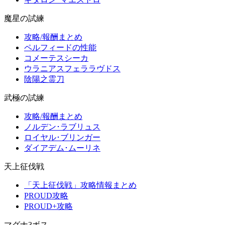
魔星の試練
攻略/報酬まとめ
ペルフィードの性能
コメーテスシーカ
ウラニアスフェララヴドス
陰陽之霊刀
武極の試練
攻略/報酬まとめ
ノルデン･ラブリュス
ロイヤル･ブリンガー
ダイアデム･ムーリネ
天上征伐戦
「天上征伐戦」攻略情報まとめ
PROUD攻略
PROUD+攻略
マグナ3ボス