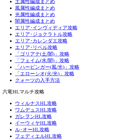
土属性編成まとめ
風属性編成まとめ
光属性編成まとめ
闇属性編成まとめ
エリア･インヴィディア攻略
エリア･ジョクラトル攻略
エリア･カレンダエ攻略
エリア･リベル攻略
「ゴリアテ(土/闇)」攻略
「フェイム(水/闇)」攻略
「ハービンガー(風/光)」攻略
「エローシオ(火/光)」攻略
クォーツの入手方法
六竜HLマルチ攻略
ウィルナスHL攻略
ワムデュスHL攻略
ガレヲンHL攻略
イーウィヤHL攻略
ル･オーHL攻略
フェディエルHL攻略