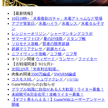
【最新情報】
10日19時~「水着復刻ガチャ」水着アトゥムなど登場
アプデ実装日
／
水着ハイラ
／
水着シス
／
水着タル子マ
ン
レンジャーオリジン
／
シャーマンキングコラボ
サマーギフトCP
／
夏の討伐祭
／
スタンプ帳
ソロモナス攻略
／
賢者の限界超越
超越マリアテレサ
／
超越カイム
ニフイヴィンテ攻略
／
ニフ槍
／
ニフ琴
オリジン関連
ウィザード
／
ランサー
／
ファイター
【古戦場関連】9/21(月)~
次回は9月『光有利古戦場』
肉集め関連
3500万編成
／
SWARM編成
コスモスHL
／
シュヴァクレド
／
パパル
GameWithからのお知らせ
グラブル知識に自信がある人大歓迎！ライター募集！
未経験可&完全在宅！攻略ライター募集！
【ギフト券もらえる！】GameWithユーザーアンケート
開催