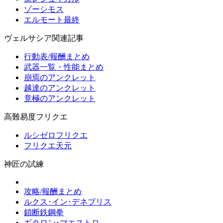
ゾーシモス
エルモート最終
ヴェルサシア関連記事
行動表/報酬まとめ
武器一覧・性能まとめ
崩焉のアンクレット
越達のアンクレット
竟極のアンクレット
高難易度フリクエ
ルシゼロフリクエ
フリクエ天元
神匠の試練
攻略/報酬まとめ
ルクス･イン･デネブリス
鎖断鉄鋼拳
ギタロン･マエストロ