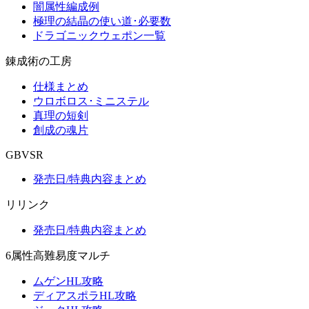
闇属性編成例
極理の結晶の使い道･必要数
ドラゴニックウェポン一覧
錬成術の工房
仕様まとめ
ウロボロス･ミニステル
真理の短剣
創成の魂片
GBVSR
発売日/特典内容まとめ
リリンク
発売日/特典内容まとめ
6属性高難易度マルチ
ムゲンHL攻略
ディアスポラHL攻略