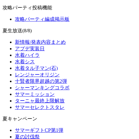
攻略パーティ投稿機能
攻略パーティ編成掲示板
夏生放送(8/8)
新情報/発表内容まとめ
アプデ実装日
水着ハイラ
水着シス
水着タル子マン(石)
レンジャーオリジン
十賢者限界超越の第2弾
シャーマンキングコラボ
サマーミッション
ターニャ最終上限解放
サマーセレクトスタレ
夏キャンペーン
サマーギフトCP第1弾
夏の討伐祭