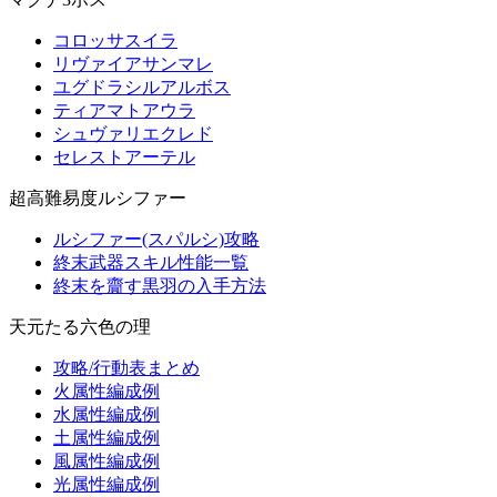
コロッサスイラ
リヴァイアサンマレ
ユグドラシルアルボス
ティアマトアウラ
シュヴァリエクレド
セレストアーテル
超高難易度ルシファー
ルシファー(スパルシ)攻略
終末武器スキル性能一覧
終末を齎す黒羽の入手方法
天元たる六色の理
攻略/行動表まとめ
火属性編成例
水属性編成例
土属性編成例
風属性編成例
光属性編成例