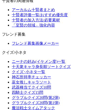
十賢者の関連情報
アーカルム十賢者まとめ
十賢者評価一覧/おすすめ優先度
十賢者の加入方法/必要素材
「至賢の領域」強化内容
フレンド募集
フレンド募集画像メーカー
クイズ/小ネタ
ニーナの好み(イケメン度)一覧
十天衆キャラ身長順ソートクイズ
クイズ･小ネタ一覧
神石所持率チェッカー
巫女推しキャラソート
武器種当てクイズ10問
四騎士クイズ15問
グラブルクイズ20問(第2弾)
グラブルクイズ20問(第1弾)
魔法戦士タイムアタック