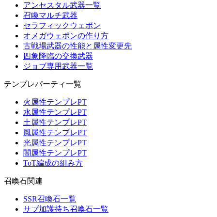
アンセスタル武器一覧
召喚マルチ武器
セラフィックウェポン
オメガウェポンの作り方
古戦場武器の性能と属性変更先
四象降臨の交換武器
ジョブ専用武器一覧
テンプレパーティ一覧
火属性テンプレPT
水属性テンプレPT
土属性テンプレPT
風属性テンプレPT
光属性テンプレPT
闇属性テンプレPT
ToT編成の組み方
召喚石関連
SSR召喚石一覧
サブ加護持ち召喚石一覧