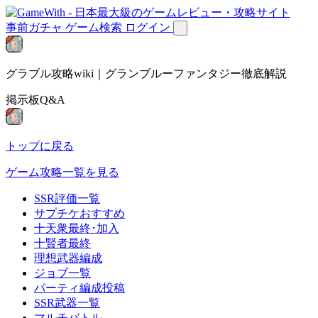
事前ガチャ
ゲーム検索
ログイン
グラブル攻略wiki｜グランブルーファンタジー徹底解説
掲示板Q&A
トップに戻る
ゲーム攻略一覧を見る
SSR評価一覧
サプチケおすすめ
十天衆最終･加入
十賢者最終
理想武器編成
ジョブ一覧
パーティ編成投稿
SSR武器一覧
マルチバトル