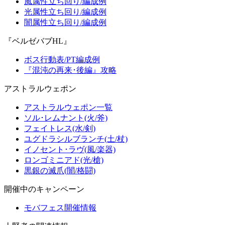
風属性立ち回り/編成例
光属性立ち回り/編成例
闇属性立ち回り/編成例
『ベルゼバブHL』
ボス行動表/PT編成例
『混沌の再来･後編』攻略
アストラルウェポン
アストラルウェポン一覧
ソル･レムナント(火/斧)
フェイトレス(水/剣)
ユグドラシルブランチ(土/杖)
イノセント･ラヴ(風/楽器)
ロンゴミニアド(光/槍)
黒銀の滅爪(闇/格闘)
開催中のキャンペーン
モバフェス開催情報