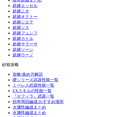
限界超越まとめ
超越エッセル
超越ニオ
超越オクトー
超越シエテ
超越シス
超越フュンフ
超越カトル
超越サラーサ
超越ソーン
超越ウーノ
砂箱攻略
攻略/進め方解説
礎シリーズ武器性能一覧
ミーレス武器性能一覧
EXスキルの性能一覧
『セフィラ』武器一覧
効率周回編成/おすすめ場所
火属性編成まとめ
水属性編成まとめ