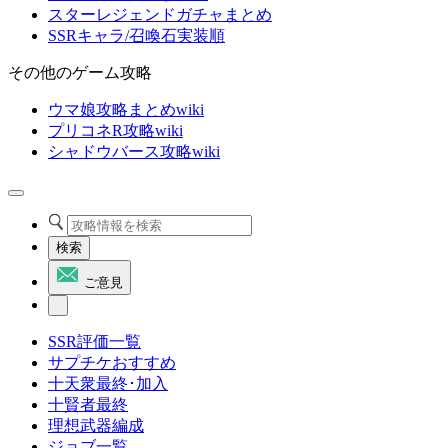
スターレジェンドガチャまとめ
SSRキャラ/召喚石実装順
その他のゲーム攻略
ウマ娘攻略まとめwiki
プリコネR攻略wiki
シャドウバース攻略wiki
検索
ご意見
SSR評価一覧
サプチケおすすめ
十天衆最終･加入
十賢者最終
理想武器編成
ジョブ一覧