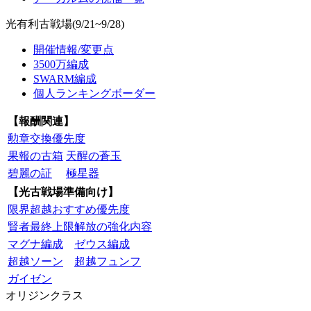
光有利古戦場(9/21~9/28)
開催情報/変更点
3500万編成
SWARM編成
個人ランキングボーダー
【報酬関連】
勲章交換優先度
果報の古箱
天醒の蒼玉
碧麗の証
極星器
【光古戦場準備向け】
限界超越おすすめ優先度
賢者最終上限解放の強化内容
マグナ編成
ゼウス編成
超越ソーン
超越フュンフ
ガイゼン
オリジンクラス