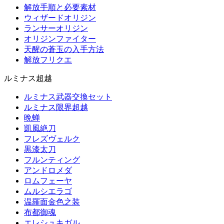
解放手順と必要素材
ウィザードオリジン
ランサーオリジン
オリジンファイター
天醒の蒼玉の入手方法
解放フリクエ
ルミナス超越
ルミナス武器交換セット
ルミナス限界超越
晩蝉
凱風絶刀
フレズヴェルク
黒漆太刀
フルンティング
アンドロメダ
ロムフェーヤ
ムルシエラゴ
温羅面金色之装
布都御魂
エレシュキガル