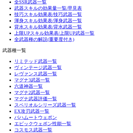
全SSR武器一覧
武器スキルの効果量一覧/早見表
技巧スキル効果表/技巧武器一覧
渾身スキル効果表/渾身武器一覧
背水スキル効果表/背水武器一覧
上限UPスキル効果表/上限UP武器一覧
全武器種の解説(重要度付き)
武器種一覧
リミテッド武器一覧
ヴィンテージ武器一覧
レヴァンス武器一覧
マグナ3武器一覧
六道神器一覧
マグナ2武器一覧
マグナ武器評価一覧
スペリオルシリーズ武器一覧
EX攻刃武器一覧
バハムートウェポン
エピックウェポン性能一覧
コスモス武器一覧