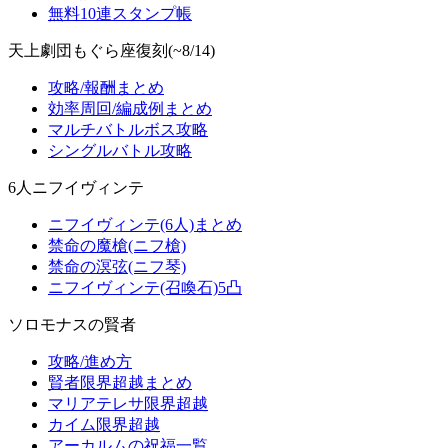
無料10連スタンプ帳
天上劇団もぐら座復刻(~8/14)
攻略/報酬まとめ
効率周回/編成例まとめ
マルチバトルボス攻略
シングルバトル攻略
6人ニフイヴィンテ
ニフイヴィンテ(6人)まとめ
禁命の魔槍(ニフ槍)
禁命の溟弦(ニフ琴)
ニフイヴィンテ(召喚石)5凸
ソロモナスの賢者
攻略/進め方
賢者限界超越まとめ
マリアテレサ限界超越
カイム限界超越
アーカルムの祝福一覧