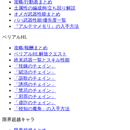
攻略/行動表まとめ
土属性の編成例/立ち回り解説
オメガ武器性能まとめ
バハ武器性能/優先度一覧
『アルテマメモリ』の入手方法
ベリアルHL
攻略/報酬まとめ
ベリアルHL解放クエスト
終末武器一覧とスキル性能
「技錬のチェイン」
「賦活のチェイン」
「謳歌のチェイン」
「誘惑のチェイン」
「禁忌のチェイン」
「邪罪のチェイン」
「虚詐のチェイン」
「狡知の魔角」の入手方法
限界超越キャラ