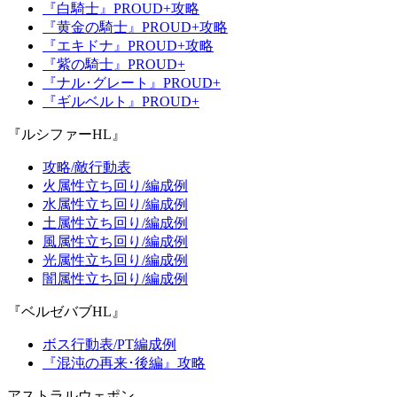
『白騎士』PROUD+攻略
『黄金の騎士』PROUD+攻略
『エキドナ』PROUD+攻略
『紫の騎士』PROUD+
『ナル･グレート』PROUD+
『ギルベルト』PROUD+
『ルシファーHL』
攻略/敵行動表
火属性立ち回り/編成例
水属性立ち回り/編成例
土属性立ち回り/編成例
風属性立ち回り/編成例
光属性立ち回り/編成例
闇属性立ち回り/編成例
『ベルゼバブHL』
ボス行動表/PT編成例
『混沌の再来･後編』攻略
アストラルウェポン