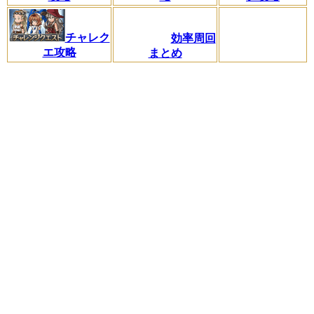
チャレク
効率周回
エ攻略
まとめ