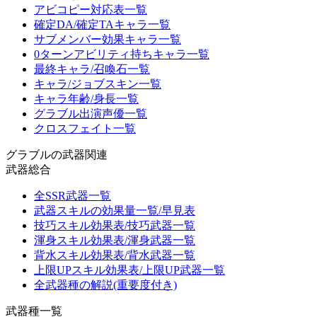
アビコピー対応表一覧
確定DA/確定TAキャラ一覧
サブメンバー効果キャラ一覧
0ターンアビリティ持ちキャラ一覧
最終キャラ/召喚石一覧
キャラ/ジョブスキン一覧
キャラ年齢/身長一覧
グラブル出演声優一覧
クロスフェイト一覧
グラブルの武器関連
武器総合
全SSR武器一覧
武器スキルの効果量一覧/早見表
技巧スキル効果表/技巧武器一覧
渾身スキル効果表/渾身武器一覧
背水スキル効果表/背水武器一覧
上限UPスキル効果表/上限UP武器一覧
全武器種の解説(重要度付き)
武器種一覧