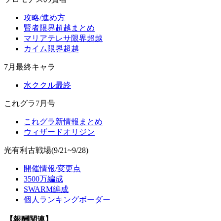
攻略/進め方
賢者限界超越まとめ
マリアテレサ限界超越
カイム限界超越
7月最終キャラ
水ククル最終
これグラ7月号
これグラ新情報まとめ
ウィザードオリジン
光有利古戦場(9/21~9/28)
開催情報/変更点
3500万編成
SWARM編成
個人ランキングボーダー
【報酬関連】