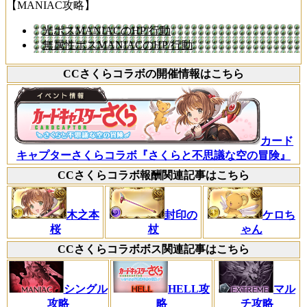
【MANIAC攻略】
光ボスMANIACのHP/行動
無属性ボスMANIACのHP/行動
CCさくらコラボの開催情報はこちら
カード
キャプターさくらコラボ『さくらと不思議な空の冒険』
CCさくらコラボ報酬関連記事はこちら
木之本
封印の
ケロち
桜
杖
ゃん
CCさくらコラボボス関連記事はこちら
シングル
HELL攻
マル
攻略
略
チ攻略