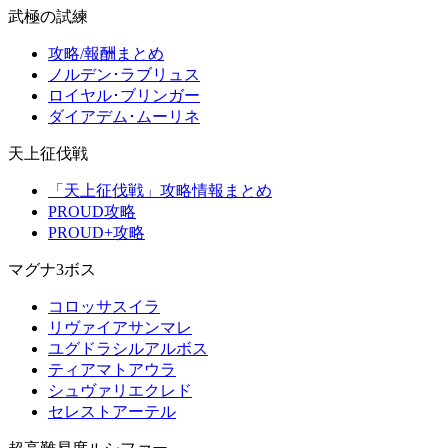
武極の試練
攻略/報酬まとめ
ノルデン･ラブリュス
ロイヤル･ブリンガー
ダイアデム･ムーリネ
天上征伐戦
「天上征伐戦」攻略情報まとめ
PROUD攻略
PROUD+攻略
マグナ3ボス
コロッサスイラ
リヴァイアサンマレ
ユグドラシルアルボス
ティアマトアウラ
シュヴァリエクレド
セレストアーテル