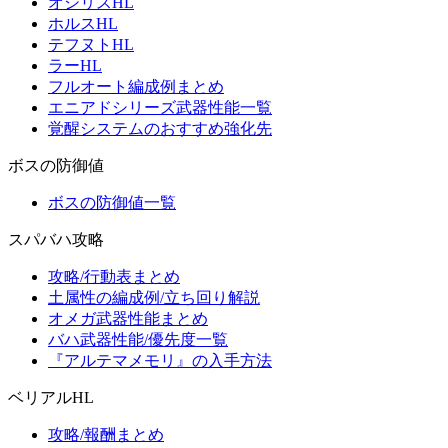
オシリスHL
ホルスHL
テフヌトHL
ラーHL
フルオート編成例まとめ
エニアドシリーズ武器性能一覧
覚醒システムのおすすめ強化先
ボスの防御値
ボスの防御値一覧
スパバハ攻略
攻略/行動表まとめ
土属性の編成例/立ち回り解説
オメガ武器性能まとめ
バハ武器性能/優先度一覧
『アルテマメモリ』の入手方法
ベリアルHL
攻略/報酬まとめ