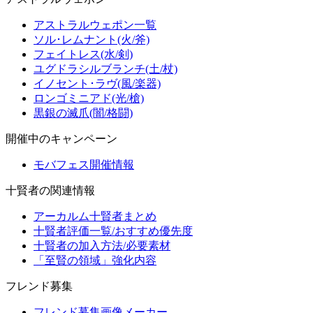
アストラルウェポン一覧
ソル･レムナント(火/斧)
フェイトレス(水/剣)
ユグドラシルブランチ(土/杖)
イノセント･ラヴ(風/楽器)
ロンゴミニアド(光/槍)
黒銀の滅爪(闇/格闘)
開催中のキャンペーン
モバフェス開催情報
十賢者の関連情報
アーカルム十賢者まとめ
十賢者評価一覧/おすすめ優先度
十賢者の加入方法/必要素材
「至賢の領域」強化内容
フレンド募集
フレンド募集画像メーカー