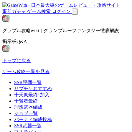
事前ガチャ
ゲーム検索
ログイン
グラブル攻略wiki｜グランブルーファンタジー徹底解説
掲示板Q&A
トップに戻る
ゲーム攻略一覧を見る
SSR評価一覧
サプチケおすすめ
十天衆最終･加入
十賢者最終
理想武器編成
ジョブ一覧
パーティ編成投稿
SSR武器一覧
マルチバトル