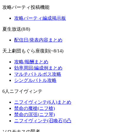
攻略パーティ投稿機能
攻略パーティ編成掲示板
夏生放送(8/8)
配信日/発表内容まとめ
天上劇団もぐら座復刻(~8/14)
攻略/報酬まとめ
効率周回/編成例まとめ
マルチバトルボス攻略
シングルバトル攻略
6人ニフイヴィンテ
ニフイヴィンテ(6人)まとめ
禁命の魔槍(ニフ槍)
禁命の溟弦(ニフ琴)
ニフイヴィンテ(召喚石)5凸
ソロモナスの賢者