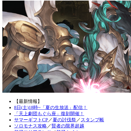
【最新情報】
8日(土)18時~「夏の生放送」配信！
「天上劇団もぐら座」復刻開催！
サマーギフトCP
／
夏の討伐祭
／
スタンプ帳
ソロモナス攻略
／
賢者の限界超越