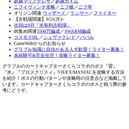
超越マリアテレサ
／
超越カイム
ニフイヴィンテ攻略
／
ニフ槍
／
ニフ琴
オリジン関連
ウィザード
／
ランサー
／
ファイター
【古戦場関連】9/21(月)~
次回は9月『光有利古戦場』
肉集め関連
3500万編成
／
SWARM編成
コスモスHL
／
シュヴァクレド
／
パパル
GameWithからのお知らせ
グラブル知識に自信がある人大歓迎！ライター募集！
未経験可&完全在宅！攻略ライター募集！
グラブルのカードキャプターさくらコラボのボス『雷』
『水』『プロスクリスィ』VH/EX/MANIACを攻略する方法
を紹介！ボスの行動パターンや攻略時の注意点など掲載して
います。カードキャプターさくらコラボのボスと戦う際の参
考にどうぞ。