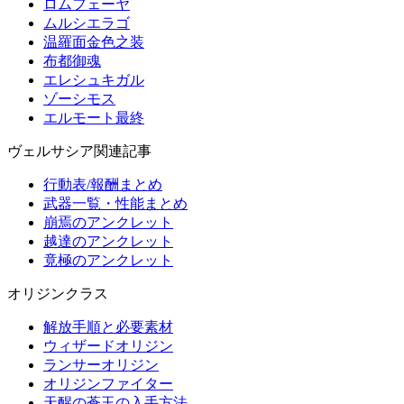
ロムフェーヤ
ムルシエラゴ
温羅面金色之装
布都御魂
エレシュキガル
ゾーシモス
エルモート最終
ヴェルサシア関連記事
行動表/報酬まとめ
武器一覧・性能まとめ
崩焉のアンクレット
越達のアンクレット
竟極のアンクレット
オリジンクラス
解放手順と必要素材
ウィザードオリジン
ランサーオリジン
オリジンファイター
天醒の蒼玉の入手方法