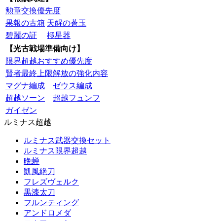
勲章交換優先度
果報の古箱
天醒の蒼玉
碧麗の証
極星器
【光古戦場準備向け】
限界超越おすすめ優先度
賢者最終上限解放の強化内容
マグナ編成
ゼウス編成
超越ソーン
超越フュンフ
ガイゼン
ルミナス超越
ルミナス武器交換セット
ルミナス限界超越
晩蝉
凱風絶刀
フレズヴェルク
黒漆太刀
フルンティング
アンドロメダ