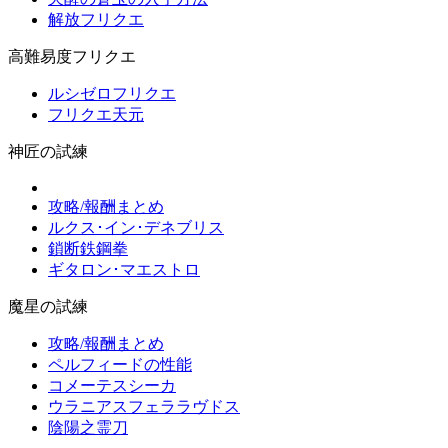
解放フリクエ
高難易度フリクエ
ルシゼロフリクエ
フリクエ天元
神匠の試練
攻略/報酬まとめ
ルクス･イン･デネブリス
鎖断鉄鋼拳
ギタロン･マエストロ
魔星の試練
攻略/報酬まとめ
ペルフィードの性能
コメーテスシーカ
ウラニアスフェララヴドス
陰陽之霊刀