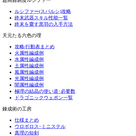
超高難易度ルシファー
ルシファー(スパルシ)攻略
終末武器スキル性能一覧
終末を齎す黒羽の入手方法
天元たる六色の理
攻略/行動表まとめ
火属性編成例
水属性編成例
土属性編成例
風属性編成例
光属性編成例
闇属性編成例
極理の結晶の使い道･必要数
ドラゴニックウェポン一覧
錬成術の工房
仕様まとめ
ウロボロス･ミニステル
真理の短剣