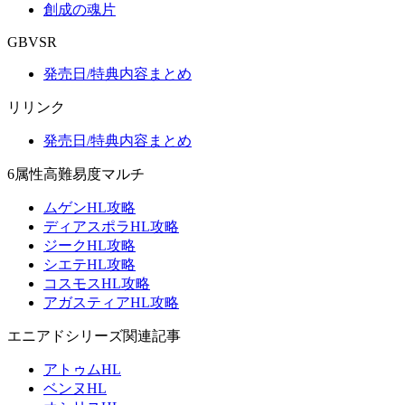
創成の魂片
GBVSR
発売日/特典内容まとめ
リリンク
発売日/特典内容まとめ
6属性高難易度マルチ
ムゲンHL攻略
ディアスポラHL攻略
ジークHL攻略
シエテHL攻略
コスモスHL攻略
アガスティアHL攻略
エニアドシリーズ関連記事
アトゥムHL
ベンヌHL