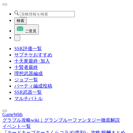
検索
ご意見
SSR評価一覧
サプチケおすすめ
十天衆最終･加入
十賢者最終
理想武器編成
ジョブ一覧
パーティ編成投稿
SSR武器一覧
マルチバトル
GameWith
グラブル攻略wiki｜グランブルーファンタジー徹底解説
イベント一覧
『カードキャプターさくらコラボ(復刻)』攻略/報酬まとめ