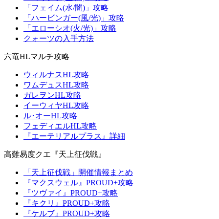
「フェイム(水/闇)」攻略
「ハービンガー(風/光)」攻略
「エローシオ(火/光)」攻略
クォーツの入手方法
六竜HLマルチ攻略
ウィルナスHL攻略
ワムデュスHL攻略
ガレヲンHL攻略
イーウィヤHL攻略
ル･オーHL攻略
フェディエルHL攻略
『エーテリアルプラス』詳細
高難易度クエ『天上征伐戦』
「天上征伐戦」開催情報まとめ
『マクスウェル』PROUD+攻略
『ツヴァイ』PROUD+攻略
『キクリ』PROUD+攻略
『ケルブ』PROUD+攻略