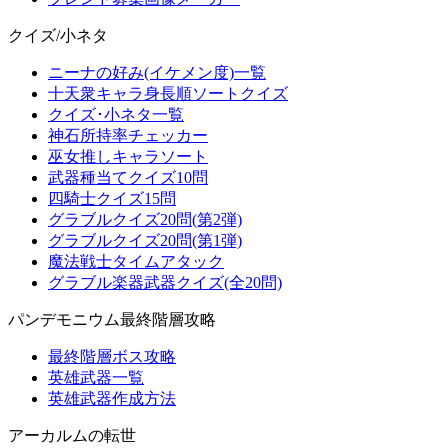
クイズ/小ネタ
ニーナの好み(イケメン度)一覧
十天衆キャラ身長順ソートクイズ
クイズ･小ネタ一覧
神石所持率チェッカー
巫女推しキャラソート
武器種当てクイズ10問
四騎士クイズ15問
グラブルクイズ20問(第2弾)
グラブルクイズ20問(第1弾)
魔法戦士タイムアタック
グラブル楽器武器クイズ(全20問)
パンデモニウム最終階層攻略
最終階層ボス攻略
英雄武器一覧
英雄武器作成方法
アーカルムの転世