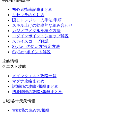
初心者指南記事
初心者指南記事まとめ
リセマラのやり方
隠しトレジャー入手法/手順
スキル上げの効率的な組み合わせ
カジノでメダルを稼ぐ方法
ログインポイントショップ解説
スカイスコープ解説
SkyLeapの使い方/設定方法
SkyLeapポイント解説
攻略情報
クエスト攻略
メインクエスト攻略一覧
マグナ攻略まとめ
討滅戦の攻略･報酬まとめ
四象降臨の攻略･報酬まとめ
古戦場/十天衆情報
古戦場の進め方/報酬