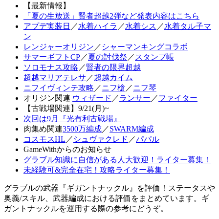
【最新情報】
「夏の生放送」賢者超越2弾など発表内容はこちら
アプデ実装日
／
水着ハイラ
／
水着シス
／
水着タル子マ
ン
レンジャーオリジン
／
シャーマンキングコラボ
サマーギフトCP
／
夏の討伐祭
／
スタンプ帳
ソロモナス攻略
／
賢者の限界超越
超越マリアテレサ
／
超越カイム
ニフイヴィンテ攻略
／
ニフ槍
／
ニフ琴
オリジン関連
ウィザード
／
ランサー
／
ファイター
【古戦場関連】9/21(月)~
次回は9月『光有利古戦場』
肉集め関連
3500万編成
／
SWARM編成
コスモスHL
／
シュヴァクレド
／
パパル
GameWithからのお知らせ
グラブル知識に自信がある人大歓迎！ライター募集！
未経験可&完全在宅！攻略ライター募集！
グラブルの武器『ギガントナックル』を評価！ステータスや
奥義/スキル、武器編成における評価をまとめています。ギ
ガントナックルを運用する際の参考にどうぞ。