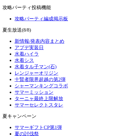
攻略パーティ投稿機能
攻略パーティ編成掲示板
夏生放送(8/8)
新情報/発表内容まとめ
アプデ実装日
水着ハイラ
水着シス
水着タル子マン(石)
レンジャーオリジン
十賢者限界超越の第2弾
シャーマンキングコラボ
サマーミッション
ターニャ最終上限解放
サマーセレクトスタレ
夏キャンペーン
サマーギフトCP第1弾
夏の討伐祭