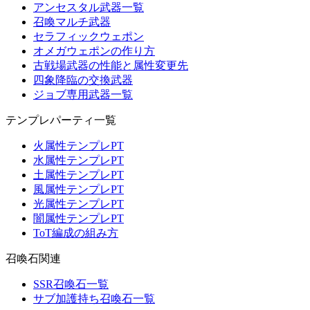
アンセスタル武器一覧
召喚マルチ武器
セラフィックウェポン
オメガウェポンの作り方
古戦場武器の性能と属性変更先
四象降臨の交換武器
ジョブ専用武器一覧
テンプレパーティ一覧
火属性テンプレPT
水属性テンプレPT
土属性テンプレPT
風属性テンプレPT
光属性テンプレPT
闇属性テンプレPT
ToT編成の組み方
召喚石関連
SSR召喚石一覧
サブ加護持ち召喚石一覧