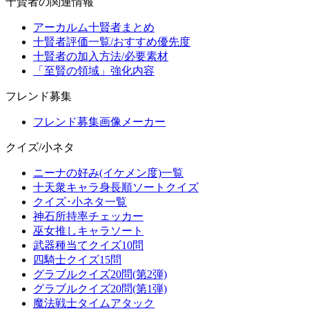
十賢者の関連情報
アーカルム十賢者まとめ
十賢者評価一覧/おすすめ優先度
十賢者の加入方法/必要素材
「至賢の領域」強化内容
フレンド募集
フレンド募集画像メーカー
クイズ/小ネタ
ニーナの好み(イケメン度)一覧
十天衆キャラ身長順ソートクイズ
クイズ･小ネタ一覧
神石所持率チェッカー
巫女推しキャラソート
武器種当てクイズ10問
四騎士クイズ15問
グラブルクイズ20問(第2弾)
グラブルクイズ20問(第1弾)
魔法戦士タイムアタック