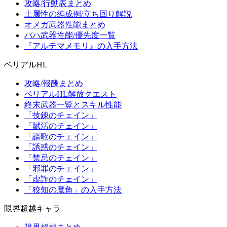
攻略/行動表まとめ
土属性の編成例/立ち回り解説
オメガ武器性能まとめ
バハ武器性能/優先度一覧
『アルテマメモリ』の入手方法
ベリアルHL
攻略/報酬まとめ
ベリアルHL解放クエスト
終末武器一覧とスキル性能
「技錬のチェイン」
「賦活のチェイン」
「謳歌のチェイン」
「誘惑のチェイン」
「禁忌のチェイン」
「邪罪のチェイン」
「虚詐のチェイン」
「狡知の魔角」の入手方法
限界超越キャラ