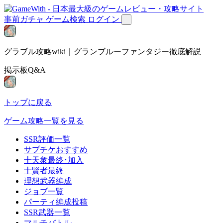
事前ガチャ
ゲーム検索
ログイン
グラブル攻略wiki｜グランブルーファンタジー徹底解説
掲示板Q&A
トップに戻る
ゲーム攻略一覧を見る
SSR評価一覧
サプチケおすすめ
十天衆最終･加入
十賢者最終
理想武器編成
ジョブ一覧
パーティ編成投稿
SSR武器一覧
マルチバトル