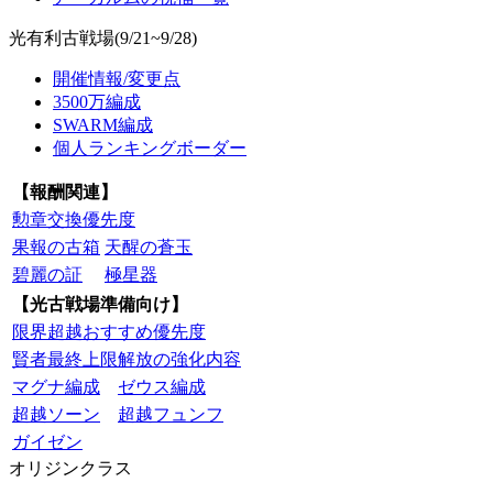
光有利古戦場(9/21~9/28)
開催情報/変更点
3500万編成
SWARM編成
個人ランキングボーダー
【報酬関連】
勲章交換優先度
果報の古箱
天醒の蒼玉
碧麗の証
極星器
【光古戦場準備向け】
限界超越おすすめ優先度
賢者最終上限解放の強化内容
マグナ編成
ゼウス編成
超越ソーン
超越フュンフ
ガイゼン
オリジンクラス