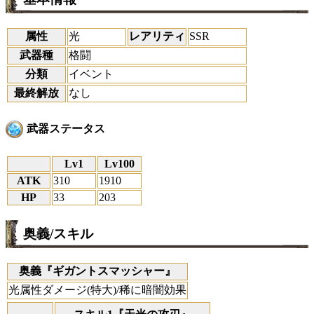
属性
光
レアリティ
SSR
武器種
格闘
分類
イベント
最終解放
なし
武器ステータス
Lv1
Lv100
ATK
310
1910
HP
33
203
奥義/スキル
奥義『ギガントスマッシャー』
光属性ダメージ(特大)/稀に暗闇効果