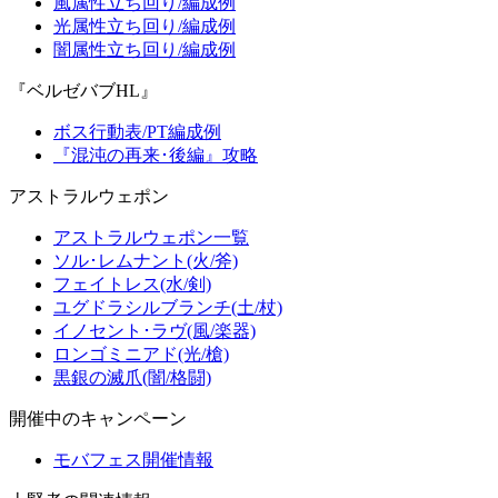
風属性立ち回り/編成例
光属性立ち回り/編成例
闇属性立ち回り/編成例
『ベルゼバブHL』
ボス行動表/PT編成例
『混沌の再来･後編』攻略
アストラルウェポン
アストラルウェポン一覧
ソル･レムナント(火/斧)
フェイトレス(水/剣)
ユグドラシルブランチ(土/杖)
イノセント･ラヴ(風/楽器)
ロンゴミニアド(光/槍)
黒銀の滅爪(闇/格闘)
開催中のキャンペーン
モバフェス開催情報