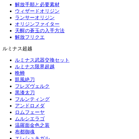
解放手順と必要素材
ウィザードオリジン
ランサーオリジン
オリジンファイター
天醒の蒼玉の入手方法
解放フリクエ
ルミナス超越
ルミナス武器交換セット
ルミナス限界超越
晩蝉
凱風絶刀
フレズヴェルク
黒漆太刀
フルンティング
アンドロメダ
ロムフェーヤ
ムルシエラゴ
温羅面金色之装
布都御魂
エレシュキガル