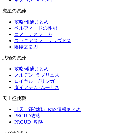
魔星の試練
攻略/報酬まとめ
ペルフィードの性能
コメーテスシーカ
ウラニアスフェララヴドス
陰陽之霊刀
武極の試練
攻略/報酬まとめ
ノルデン･ラブリュス
ロイヤル･ブリンガー
ダイアデム･ムーリネ
天上征伐戦
「天上征伐戦」攻略情報まとめ
PROUD攻略
PROUD+攻略
マグナ3ボス