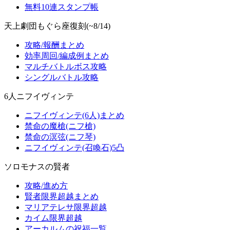
無料10連スタンプ帳
天上劇団もぐら座復刻(~8/14)
攻略/報酬まとめ
効率周回/編成例まとめ
マルチバトルボス攻略
シングルバトル攻略
6人ニフイヴィンテ
ニフイヴィンテ(6人)まとめ
禁命の魔槍(ニフ槍)
禁命の溟弦(ニフ琴)
ニフイヴィンテ(召喚石)5凸
ソロモナスの賢者
攻略/進め方
賢者限界超越まとめ
マリアテレサ限界超越
カイム限界超越
アーカルムの祝福一覧