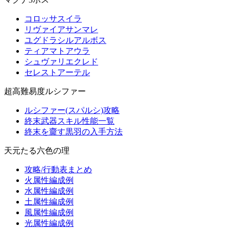
コロッサスイラ
リヴァイアサンマレ
ユグドラシルアルボス
ティアマトアウラ
シュヴァリエクレド
セレストアーテル
超高難易度ルシファー
ルシファー(スパルシ)攻略
終末武器スキル性能一覧
終末を齎す黒羽の入手方法
天元たる六色の理
攻略/行動表まとめ
火属性編成例
水属性編成例
土属性編成例
風属性編成例
光属性編成例