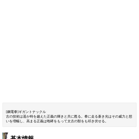
[鋼電拳]ギガントナックル
古の技術は遥か時を越えた正義の輝きと共に甦る。拳に走る蒼き光はその威力と想
いを増幅し、高まる正義は咆哮をもって太古の獣をも叩き伏せる。
基本情報