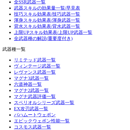
全SSR武器一覧
武器スキルの効果量一覧/早見表
技巧スキル効果表/技巧武器一覧
渾身スキル効果表/渾身武器一覧
背水スキル効果表/背水武器一覧
上限UPスキル効果表/上限UP武器一覧
全武器種の解説(重要度付き)
武器種一覧
リミテッド武器一覧
ヴィンテージ武器一覧
レヴァンス武器一覧
マグナ3武器一覧
六道神器一覧
マグナ2武器一覧
マグナ武器評価一覧
スペリオルシリーズ武器一覧
EX攻刃武器一覧
バハムートウェポン
エピックウェポン性能一覧
コスモス武器一覧