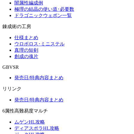
闇属性編成例
極理の結晶の使い道･必要数
ドラゴニックウェポン一覧
錬成術の工房
仕様まとめ
ウロボロス･ミニステル
真理の短剣
創成の魂片
GBVSR
発売日/特典内容まとめ
リリンク
発売日/特典内容まとめ
6属性高難易度マルチ
ムゲンHL攻略
ディアスポラHL攻略