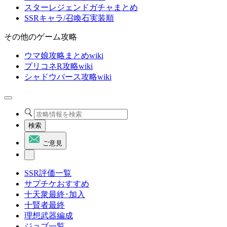
スターレジェンドガチャまとめ
SSRキャラ/召喚石実装順
その他のゲーム攻略
ウマ娘攻略まとめwiki
プリコネR攻略wiki
シャドウバース攻略wiki
検索
ご意見
SSR評価一覧
サプチケおすすめ
十天衆最終･加入
十賢者最終
理想武器編成
ジョブ一覧