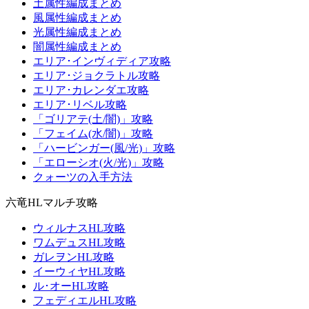
土属性編成まとめ
風属性編成まとめ
光属性編成まとめ
闇属性編成まとめ
エリア･インヴィディア攻略
エリア･ジョクラトル攻略
エリア･カレンダエ攻略
エリア･リベル攻略
「ゴリアテ(土/闇)」攻略
「フェイム(水/闇)」攻略
「ハービンガー(風/光)」攻略
「エローシオ(火/光)」攻略
クォーツの入手方法
六竜HLマルチ攻略
ウィルナスHL攻略
ワムデュスHL攻略
ガレヲンHL攻略
イーウィヤHL攻略
ル･オーHL攻略
フェディエルHL攻略