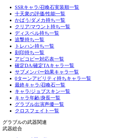
SSRキャラ/召喚石実装順一覧
十天衆の評価/性能一覧
かばう/ダメカ持ち一覧
クリア/マウント持ち一覧
ディスペル持ち一覧
追撃持ち一覧
トレハン持ち一覧
刻印持ち一覧
アビコピー対応表一覧
確定DA/確定TAキャラ一覧
サブメンバー効果キャラ一覧
0ターンアビリティ持ちキャラ一覧
最終キャラ/召喚石一覧
キャラ/ジョブスキン一覧
キャラ年齢/身長一覧
グラブル出演声優一覧
クロスフェイト一覧
グラブルの武器関連
武器総合