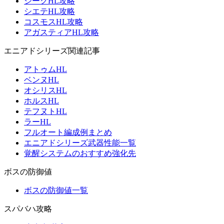
ジークHL攻略
シエテHL攻略
コスモスHL攻略
アガスティアHL攻略
エニアドシリーズ関連記事
アトゥムHL
ベンヌHL
オシリスHL
ホルスHL
テフヌトHL
ラーHL
フルオート編成例まとめ
エニアドシリーズ武器性能一覧
覚醒システムのおすすめ強化先
ボスの防御値
ボスの防御値一覧
スパバハ攻略