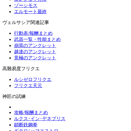
ゾーシモス
エルモート最終
ヴェルサシア関連記事
行動表/報酬まとめ
武器一覧・性能まとめ
崩焉のアンクレット
越達のアンクレット
竟極のアンクレット
高難易度フリクエ
ルシゼロフリクエ
フリクエ天元
神匠の試練
攻略/報酬まとめ
ルクス･イン･デネブリス
鎖断鉄鋼拳
ギタロン･マエストロ