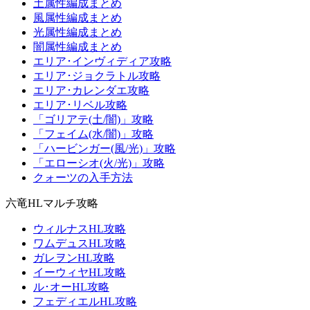
土属性編成まとめ
風属性編成まとめ
光属性編成まとめ
闇属性編成まとめ
エリア･インヴィディア攻略
エリア･ジョクラトル攻略
エリア･カレンダエ攻略
エリア･リベル攻略
「ゴリアテ(土/闇)」攻略
「フェイム(水/闇)」攻略
「ハービンガー(風/光)」攻略
「エローシオ(火/光)」攻略
クォーツの入手方法
六竜HLマルチ攻略
ウィルナスHL攻略
ワムデュスHL攻略
ガレヲンHL攻略
イーウィヤHL攻略
ル･オーHL攻略
フェディエルHL攻略