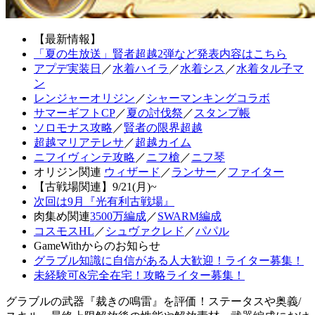
【最新情報】
「夏の生放送」賢者超越2弾など発表内容はこちら
アプデ実装日
／
水着ハイラ
／
水着シス
／
水着タル子マ
ン
レンジャーオリジン
／
シャーマンキングコラボ
サマーギフトCP
／
夏の討伐祭
／
スタンプ帳
ソロモナス攻略
／
賢者の限界超越
超越マリアテレサ
／
超越カイム
ニフイヴィンテ攻略
／
ニフ槍
／
ニフ琴
オリジン関連
ウィザード
／
ランサー
／
ファイター
【古戦場関連】9/21(月)~
次回は9月『光有利古戦場』
肉集め関連
3500万編成
／
SWARM編成
コスモスHL
／
シュヴァクレド
／
パパル
GameWithからのお知らせ
グラブル知識に自信がある人大歓迎！ライター募集！
未経験可&完全在宅！攻略ライター募集！
グラブルの武器『裁きの鳴雷』を評価！ステータスや奥義/