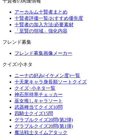
十賢者の関連情報
アーカルム十賢者まとめ
十賢者評価一覧/おすすめ優先度
十賢者の加入方法/必要素材
「至賢の領域」強化内容
フレンド募集
フレンド募集画像メーカー
クイズ/小ネタ
ニーナの好み(イケメン度)一覧
十天衆キャラ身長順ソートクイズ
クイズ･小ネタ一覧
神石所持率チェッカー
巫女推しキャラソート
武器種当てクイズ10問
四騎士クイズ15問
グラブルクイズ20問(第2弾)
グラブルクイズ20問(第1弾)
魔法戦士タイムアタック