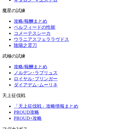
魔星の試練
攻略/報酬まとめ
ペルフィードの性能
コメーテスシーカ
ウラニアスフェララヴドス
陰陽之霊刀
武極の試練
攻略/報酬まとめ
ノルデン･ラブリュス
ロイヤル･ブリンガー
ダイアデム･ムーリネ
天上征伐戦
「天上征伐戦」攻略情報まとめ
PROUD攻略
PROUD+攻略
マグナ3ボス