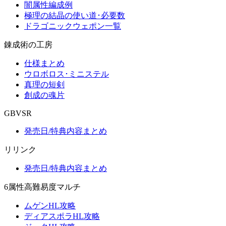
闇属性編成例
極理の結晶の使い道･必要数
ドラゴニックウェポン一覧
錬成術の工房
仕様まとめ
ウロボロス･ミニステル
真理の短剣
創成の魂片
GBVSR
発売日/特典内容まとめ
リリンク
発売日/特典内容まとめ
6属性高難易度マルチ
ムゲンHL攻略
ディアスポラHL攻略