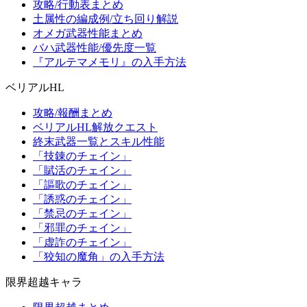
攻略/行動表まとめ
土属性の編成例/立ち回り解説
オメガ武器性能まとめ
バハ武器性能/優先度一覧
『アルテマメモリ』の入手方法
ベリアルHL
攻略/報酬まとめ
ベリアルHL解放クエスト
終末武器一覧とスキル性能
「技錬のチェイン」
「賦活のチェイン」
「謳歌のチェイン」
「誘惑のチェイン」
「禁忌のチェイン」
「邪罪のチェイン」
「虚詐のチェイン」
「狡知の魔角」の入手方法
限界超越キャラ