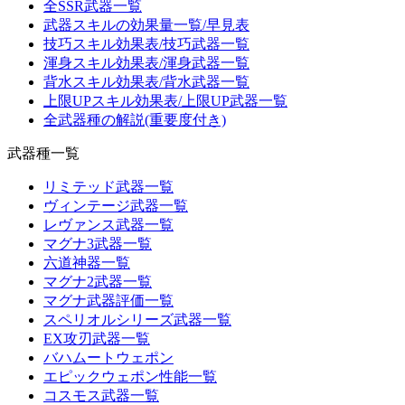
全SSR武器一覧
武器スキルの効果量一覧/早見表
技巧スキル効果表/技巧武器一覧
渾身スキル効果表/渾身武器一覧
背水スキル効果表/背水武器一覧
上限UPスキル効果表/上限UP武器一覧
全武器種の解説(重要度付き)
武器種一覧
リミテッド武器一覧
ヴィンテージ武器一覧
レヴァンス武器一覧
マグナ3武器一覧
六道神器一覧
マグナ2武器一覧
マグナ武器評価一覧
スペリオルシリーズ武器一覧
EX攻刃武器一覧
バハムートウェポン
エピックウェポン性能一覧
コスモス武器一覧