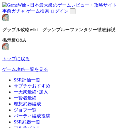
事前ガチャ
ゲーム検索
ログイン
グラブル攻略wiki｜グランブルーファンタジー徹底解説
掲示板Q&A
トップに戻る
ゲーム攻略一覧を見る
SSR評価一覧
サプチケおすすめ
十天衆最終･加入
十賢者最終
理想武器編成
ジョブ一覧
パーティ編成投稿
SSR武器一覧
マルチバトル