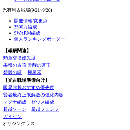
光有利古戦場(9/21~9/28)
開催情報/変更点
3500万編成
SWARM編成
個人ランキングボーダー
【報酬関連】
勲章交換優先度
果報の古箱
天醒の蒼玉
碧麗の証
極星器
【光古戦場準備向け】
限界超越おすすめ優先度
賢者最終上限解放の強化内容
マグナ編成
ゼウス編成
超越ソーン
超越フュンフ
ガイゼン
オリジンクラス