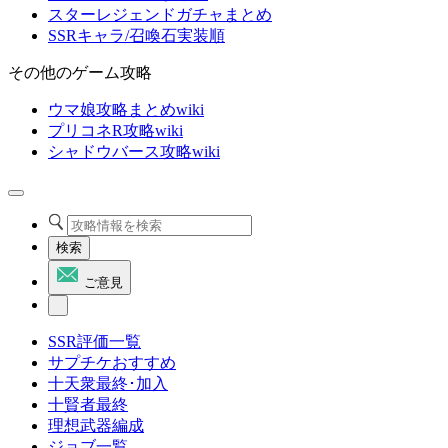
スターレジェンドガチャまとめ
SSRキャラ/召喚石実装順
その他のゲーム攻略
ウマ娘攻略まとめwiki
プリコネR攻略wiki
シャドウバース攻略wiki
検索
ご意見
SSR評価一覧
サプチケおすすめ
十天衆最終･加入
十賢者最終
理想武器編成
ジョブ一覧