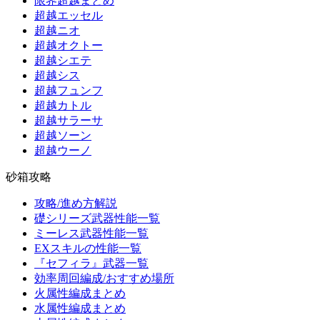
限界超越まとめ
超越エッセル
超越ニオ
超越オクトー
超越シエテ
超越シス
超越フュンフ
超越カトル
超越サラーサ
超越ソーン
超越ウーノ
砂箱攻略
攻略/進め方解説
礎シリーズ武器性能一覧
ミーレス武器性能一覧
EXスキルの性能一覧
『セフィラ』武器一覧
効率周回編成/おすすめ場所
火属性編成まとめ
水属性編成まとめ