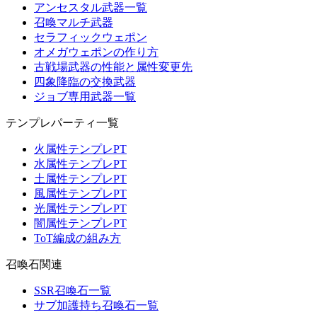
アンセスタル武器一覧
召喚マルチ武器
セラフィックウェポン
オメガウェポンの作り方
古戦場武器の性能と属性変更先
四象降臨の交換武器
ジョブ専用武器一覧
テンプレパーティ一覧
火属性テンプレPT
水属性テンプレPT
土属性テンプレPT
風属性テンプレPT
光属性テンプレPT
闇属性テンプレPT
ToT編成の組み方
召喚石関連
SSR召喚石一覧
サブ加護持ち召喚石一覧