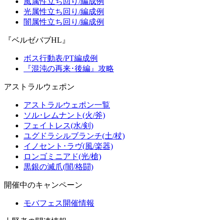
風属性立ち回り/編成例
光属性立ち回り/編成例
闇属性立ち回り/編成例
『ベルゼバブHL』
ボス行動表/PT編成例
『混沌の再来･後編』攻略
アストラルウェポン
アストラルウェポン一覧
ソル･レムナント(火/斧)
フェイトレス(水/剣)
ユグドラシルブランチ(土/杖)
イノセント･ラヴ(風/楽器)
ロンゴミニアド(光/槍)
黒銀の滅爪(闇/格闘)
開催中のキャンペーン
モバフェス開催情報