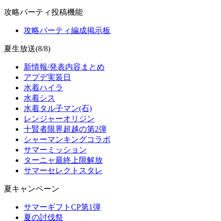
攻略パーティ投稿機能
攻略パーティ編成掲示板
夏生放送(8/8)
新情報/発表内容まとめ
アプデ実装日
水着ハイラ
水着シス
水着タル子マン(石)
レンジャーオリジン
十賢者限界超越の第2弾
シャーマンキングコラボ
サマーミッション
ターニャ最終上限解放
サマーセレクトスタレ
夏キャンペーン
サマーギフトCP第1弾
夏の討伐祭