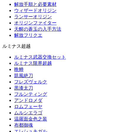
解放手順と必要素材
ウィザードオリジン
ランサーオリジン
オリジンファイター
天醒の蒼玉の入手方法
解放フリクエ
ルミナス超越
ルミナス武器交換セット
ルミナス限界超越
晩蝉
凱風絶刀
フレズヴェルク
黒漆太刀
フルンティング
アンドロメダ
ロムフェーヤ
ムルシエラゴ
温羅面金色之装
布都御魂
エレシュキガル