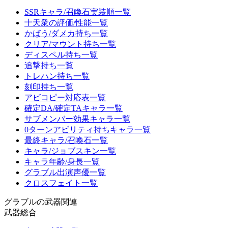
SSRキャラ/召喚石実装順一覧
十天衆の評価/性能一覧
かばう/ダメカ持ち一覧
クリア/マウント持ち一覧
ディスペル持ち一覧
追撃持ち一覧
トレハン持ち一覧
刻印持ち一覧
アビコピー対応表一覧
確定DA/確定TAキャラ一覧
サブメンバー効果キャラ一覧
0ターンアビリティ持ちキャラ一覧
最終キャラ/召喚石一覧
キャラ/ジョブスキン一覧
キャラ年齢/身長一覧
グラブル出演声優一覧
クロスフェイト一覧
グラブルの武器関連
武器総合