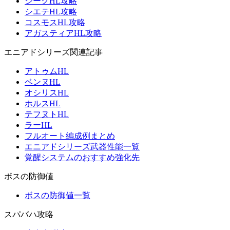
ジークHL攻略
シエテHL攻略
コスモスHL攻略
アガスティアHL攻略
エニアドシリーズ関連記事
アトゥムHL
ベンヌHL
オシリスHL
ホルスHL
テフヌトHL
ラーHL
フルオート編成例まとめ
エニアドシリーズ武器性能一覧
覚醒システムのおすすめ強化先
ボスの防御値
ボスの防御値一覧
スパバハ攻略