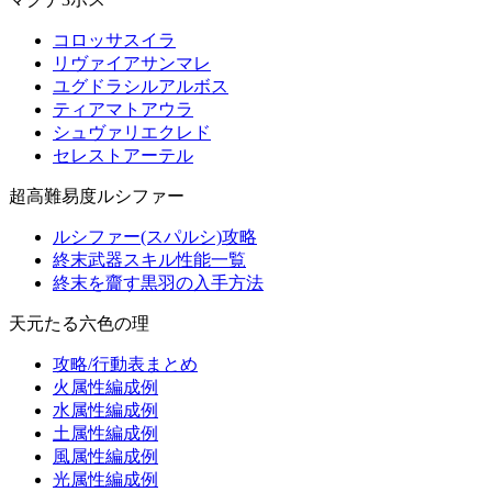
コロッサスイラ
リヴァイアサンマレ
ユグドラシルアルボス
ティアマトアウラ
シュヴァリエクレド
セレストアーテル
超高難易度ルシファー
ルシファー(スパルシ)攻略
終末武器スキル性能一覧
終末を齎す黒羽の入手方法
天元たる六色の理
攻略/行動表まとめ
火属性編成例
水属性編成例
土属性編成例
風属性編成例
光属性編成例