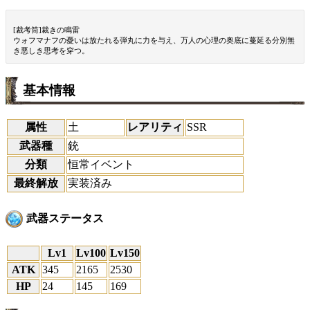
[裁考筒]裁きの鳴雷
ウォフマナフの憂いは放たれる弾丸に力を与え、万人の心理の奥底に蔓延る分別無
き悪しき思考を穿つ。
基本情報
属性
土
レアリティ
SSR
武器種
銃
分類
恒常イベント
最終解放
実装済み
武器ステータス
Lv1
Lv100
Lv150
ATK
345
2165
2530
HP
24
145
169