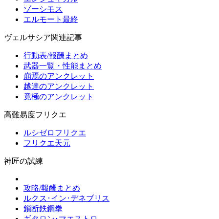
ゾーシモス
エルモート最終
ヴェルサシア関連記事
行動表/報酬まとめ
武器一覧・性能まとめ
崩焉のアンクレット
越達のアンクレット
竟極のアンクレット
高難易度フリクエ
ルシゼロフリクエ
フリクエ天元
神匠の試練
攻略/報酬まとめ
ルクス･イン･デネブリス
鎖断鉄鋼拳
ギタロン･マエストロ