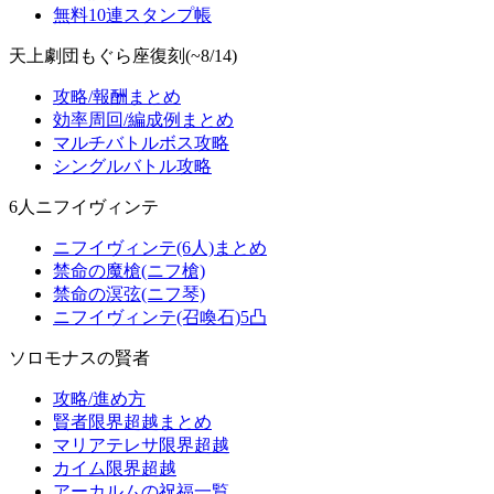
無料10連スタンプ帳
天上劇団もぐら座復刻(~8/14)
攻略/報酬まとめ
効率周回/編成例まとめ
マルチバトルボス攻略
シングルバトル攻略
6人ニフイヴィンテ
ニフイヴィンテ(6人)まとめ
禁命の魔槍(ニフ槍)
禁命の溟弦(ニフ琴)
ニフイヴィンテ(召喚石)5凸
ソロモナスの賢者
攻略/進め方
賢者限界超越まとめ
マリアテレサ限界超越
カイム限界超越
アーカルムの祝福一覧