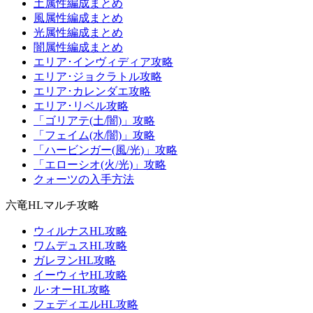
土属性編成まとめ
風属性編成まとめ
光属性編成まとめ
闇属性編成まとめ
エリア･インヴィディア攻略
エリア･ジョクラトル攻略
エリア･カレンダエ攻略
エリア･リベル攻略
「ゴリアテ(土/闇)」攻略
「フェイム(水/闇)」攻略
「ハービンガー(風/光)」攻略
「エローシオ(火/光)」攻略
クォーツの入手方法
六竜HLマルチ攻略
ウィルナスHL攻略
ワムデュスHL攻略
ガレヲンHL攻略
イーウィヤHL攻略
ル･オーHL攻略
フェディエルHL攻略