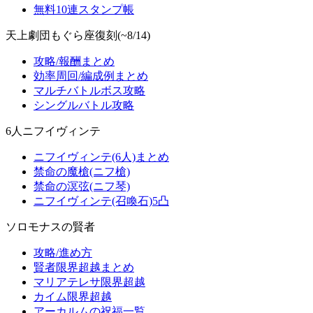
無料10連スタンプ帳
天上劇団もぐら座復刻(~8/14)
攻略/報酬まとめ
効率周回/編成例まとめ
マルチバトルボス攻略
シングルバトル攻略
6人ニフイヴィンテ
ニフイヴィンテ(6人)まとめ
禁命の魔槍(ニフ槍)
禁命の溟弦(ニフ琴)
ニフイヴィンテ(召喚石)5凸
ソロモナスの賢者
攻略/進め方
賢者限界超越まとめ
マリアテレサ限界超越
カイム限界超越
アーカルムの祝福一覧