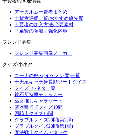
十賢者の関連情報
アーカルム十賢者まとめ
十賢者評価一覧/おすすめ優先度
十賢者の加入方法/必要素材
「至賢の領域」強化内容
フレンド募集
フレンド募集画像メーカー
クイズ/小ネタ
ニーナの好み(イケメン度)一覧
十天衆キャラ身長順ソートクイズ
クイズ･小ネタ一覧
神石所持率チェッカー
巫女推しキャラソート
武器種当てクイズ10問
四騎士クイズ15問
グラブルクイズ20問(第2弾)
グラブルクイズ20問(第1弾)
魔法戦士タイムアタック