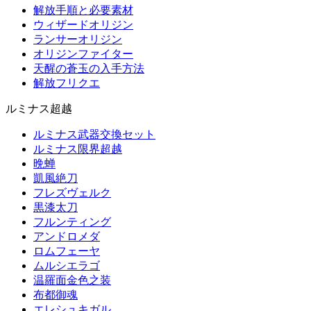
解放手順と必要素材
ウィザードオリジン
ランサーオリジン
オリジンファイター
天醒の蒼玉の入手方法
解放フリクエ
ルミナス超越
ルミナス武器交換セット
ルミナス限界超越
晩蝉
凱風絶刀
フレズヴェルク
黒漆太刀
フルンティング
アンドロメダ
ロムフェーヤ
ムルシエラゴ
温羅面金色之装
布都御魂
エレシュキガル