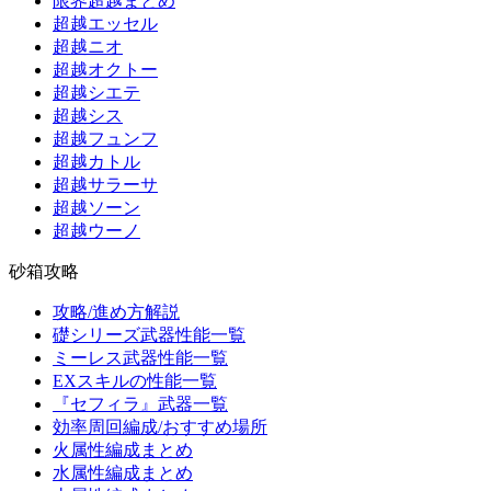
限界超越まとめ
超越エッセル
超越ニオ
超越オクトー
超越シエテ
超越シス
超越フュンフ
超越カトル
超越サラーサ
超越ソーン
超越ウーノ
砂箱攻略
攻略/進め方解説
礎シリーズ武器性能一覧
ミーレス武器性能一覧
EXスキルの性能一覧
『セフィラ』武器一覧
効率周回編成/おすすめ場所
火属性編成まとめ
水属性編成まとめ