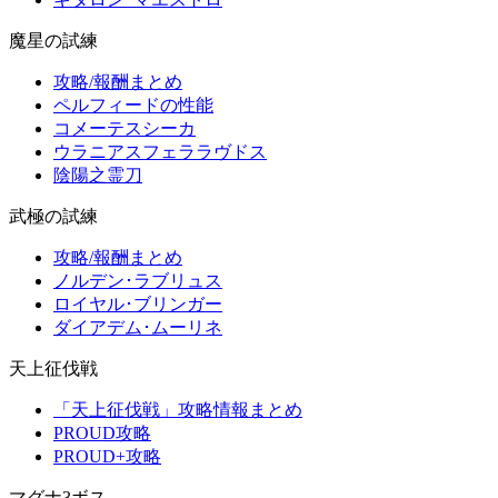
魔星の試練
攻略/報酬まとめ
ペルフィードの性能
コメーテスシーカ
ウラニアスフェララヴドス
陰陽之霊刀
武極の試練
攻略/報酬まとめ
ノルデン･ラブリュス
ロイヤル･ブリンガー
ダイアデム･ムーリネ
天上征伐戦
「天上征伐戦」攻略情報まとめ
PROUD攻略
PROUD+攻略
マグナ3ボス