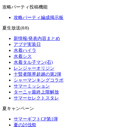
攻略パーティ投稿機能
攻略パーティ編成掲示板
夏生放送(8/8)
新情報/発表内容まとめ
アプデ実装日
水着ハイラ
水着シス
水着タル子マン(石)
レンジャーオリジン
十賢者限界超越の第2弾
シャーマンキングコラボ
サマーミッション
ターニャ最終上限解放
サマーセレクトスタレ
夏キャンペーン
サマーギフトCP第1弾
夏の討伐祭