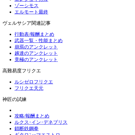
ゾーシモス
エルモート最終
ヴェルサシア関連記事
行動表/報酬まとめ
武器一覧・性能まとめ
崩焉のアンクレット
越達のアンクレット
竟極のアンクレット
高難易度フリクエ
ルシゼロフリクエ
フリクエ天元
神匠の試練
攻略/報酬まとめ
ルクス･イン･デネブリス
鎖断鉄鋼拳
ギタロン･マエストロ