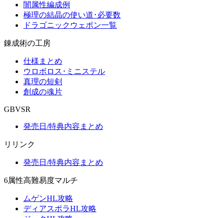
闇属性編成例
極理の結晶の使い道･必要数
ドラゴニックウェポン一覧
錬成術の工房
仕様まとめ
ウロボロス･ミニステル
真理の短剣
創成の魂片
GBVSR
発売日/特典内容まとめ
リリンク
発売日/特典内容まとめ
6属性高難易度マルチ
ムゲンHL攻略
ディアスポラHL攻略