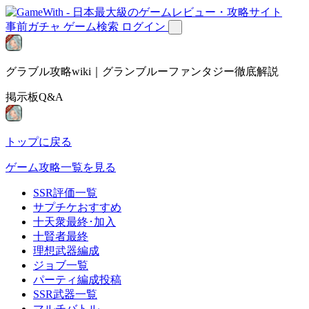
事前ガチャ
ゲーム検索
ログイン
グラブル攻略wiki｜グランブルーファンタジー徹底解説
掲示板Q&A
トップに戻る
ゲーム攻略一覧を見る
SSR評価一覧
サプチケおすすめ
十天衆最終･加入
十賢者最終
理想武器編成
ジョブ一覧
パーティ編成投稿
SSR武器一覧
マルチバトル