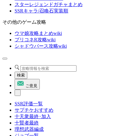
スターレジェンドガチャまとめ
SSRキャラ/召喚石実装順
その他のゲーム攻略
ウマ娘攻略まとめwiki
プリコネR攻略wiki
シャドウバース攻略wiki
検索
ご意見
SSR評価一覧
サプチケおすすめ
十天衆最終･加入
十賢者最終
理想武器編成
ジョブ一覧