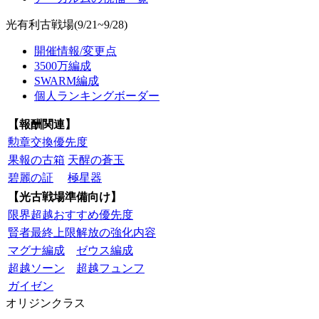
光有利古戦場(9/21~9/28)
開催情報/変更点
3500万編成
SWARM編成
個人ランキングボーダー
【報酬関連】
勲章交換優先度
果報の古箱
天醒の蒼玉
碧麗の証
極星器
【光古戦場準備向け】
限界超越おすすめ優先度
賢者最終上限解放の強化内容
マグナ編成
ゼウス編成
超越ソーン
超越フュンフ
ガイゼン
オリジンクラス