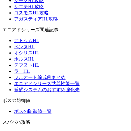
ジークHL攻略
シエテHL攻略
コスモスHL攻略
アガスティアHL攻略
エニアドシリーズ関連記事
アトゥムHL
ベンヌHL
オシリスHL
ホルスHL
テフヌトHL
ラーHL
フルオート編成例まとめ
エニアドシリーズ武器性能一覧
覚醒システムのおすすめ強化先
ボスの防御値
ボスの防御値一覧
スパバハ攻略