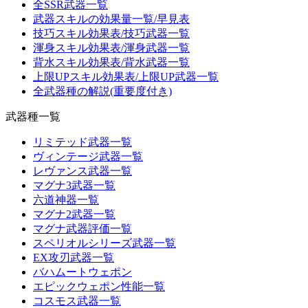
全SSR武器一覧
武器スキルの効果量一覧/早見表
技巧スキル効果表/技巧武器一覧
渾身スキル効果表/渾身武器一覧
背水スキル効果表/背水武器一覧
上限UPスキル効果表/上限UP武器一覧
全武器種の解説(重要度付き)
武器種一覧
リミテッド武器一覧
ヴィンテージ武器一覧
レヴァンス武器一覧
マグナ3武器一覧
六道神器一覧
マグナ2武器一覧
マグナ武器評価一覧
スペリオルシリーズ武器一覧
EX攻刃武器一覧
バハムートウェポン
エピックウェポン性能一覧
コスモス武器一覧