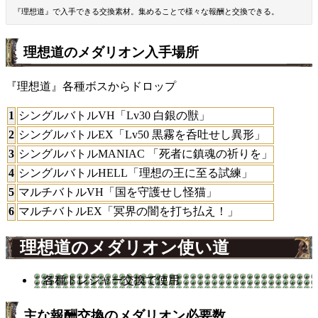
『理想道』で入手できる交換素材。集めることで様々な報酬と交換できる。
理想道のメダリオン入手場所
『理想道』各種ボスからドロップ
1
シングルバトルVH「Lv30 白銀の獣」
2
シングルバトルEX「Lv50 黒霧を呑吐せし異形」
3
シングルバトルMANIAC 「死者に鎮魂の祈りを」
4
シングルバトルHELL「理想の王に至る試練」
5
マルチバトルVH「国を守護せし怪猫」
6
マルチバトルEX「冥界の闇を打ち払え！」
理想道のメダリオン使い道
各種トレジャー交換で使用
主な報酬交換のメダリオン必要数