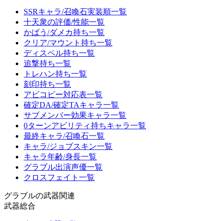
SSRキャラ/召喚石実装順一覧
十天衆の評価/性能一覧
かばう/ダメカ持ち一覧
クリア/マウント持ち一覧
ディスペル持ち一覧
追撃持ち一覧
トレハン持ち一覧
刻印持ち一覧
アビコピー対応表一覧
確定DA/確定TAキャラ一覧
サブメンバー効果キャラ一覧
0ターンアビリティ持ちキャラ一覧
最終キャラ/召喚石一覧
キャラ/ジョブスキン一覧
キャラ年齢/身長一覧
グラブル出演声優一覧
クロスフェイト一覧
グラブルの武器関連
武器総合