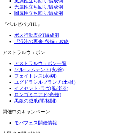
風属性立ち回り/編成例
光属性立ち回り/編成例
闇属性立ち回り/編成例
『ベルゼバブHL』
ボス行動表/PT編成例
『混沌の再来･後編』攻略
アストラルウェポン
アストラルウェポン一覧
ソル･レムナント(火/斧)
フェイトレス(水/剣)
ユグドラシルブランチ(土/杖)
イノセント･ラヴ(風/楽器)
ロンゴミニアド(光/槍)
黒銀の滅爪(闇/格闘)
開催中のキャンペーン
モバフェス開催情報