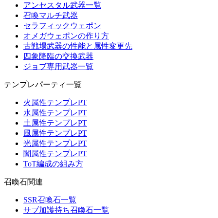
アンセスタル武器一覧
召喚マルチ武器
セラフィックウェポン
オメガウェポンの作り方
古戦場武器の性能と属性変更先
四象降臨の交換武器
ジョブ専用武器一覧
テンプレパーティ一覧
火属性テンプレPT
水属性テンプレPT
土属性テンプレPT
風属性テンプレPT
光属性テンプレPT
闇属性テンプレPT
ToT編成の組み方
召喚石関連
SSR召喚石一覧
サブ加護持ち召喚石一覧