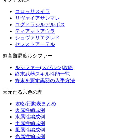
コロッサスイラ
リヴァイアサンマレ
ユグドラシルアルボス
ティアマトアウラ
シュヴァリエクレド
セレストアーテル
超高難易度ルシファー
ルシファー(スパルシ)攻略
終末武器スキル性能一覧
終末を齎す黒羽の入手方法
天元たる六色の理
攻略/行動表まとめ
火属性編成例
水属性編成例
土属性編成例
風属性編成例
光属性編成例