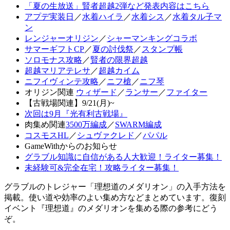
「夏の生放送」賢者超越2弾など発表内容はこちら
アプデ実装日
／
水着ハイラ
／
水着シス
／
水着タル子マ
ン
レンジャーオリジン
／
シャーマンキングコラボ
サマーギフトCP
／
夏の討伐祭
／
スタンプ帳
ソロモナス攻略
／
賢者の限界超越
超越マリアテレサ
／
超越カイム
ニフイヴィンテ攻略
／
ニフ槍
／
ニフ琴
オリジン関連
ウィザード
／
ランサー
／
ファイター
【古戦場関連】9/21(月)~
次回は9月『光有利古戦場』
肉集め関連
3500万編成
／
SWARM編成
コスモスHL
／
シュヴァクレド
／
パパル
GameWithからのお知らせ
グラブル知識に自信がある人大歓迎！ライター募集！
未経験可&完全在宅！攻略ライター募集！
グラブルのトレジャー「理想道のメダリオン」の入手方法を
掲載。使い道や効率のよい集め方などまとめています。復刻
イベント『理想道』のメダリオンを集める際の参考にどう
ぞ。