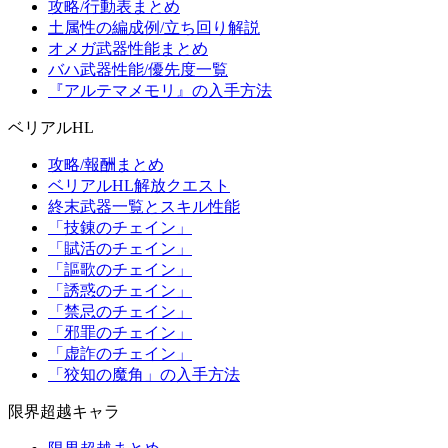
攻略/行動表まとめ
土属性の編成例/立ち回り解説
オメガ武器性能まとめ
バハ武器性能/優先度一覧
『アルテマメモリ』の入手方法
ベリアルHL
攻略/報酬まとめ
ベリアルHL解放クエスト
終末武器一覧とスキル性能
「技錬のチェイン」
「賦活のチェイン」
「謳歌のチェイン」
「誘惑のチェイン」
「禁忌のチェイン」
「邪罪のチェイン」
「虚詐のチェイン」
「狡知の魔角」の入手方法
限界超越キャラ