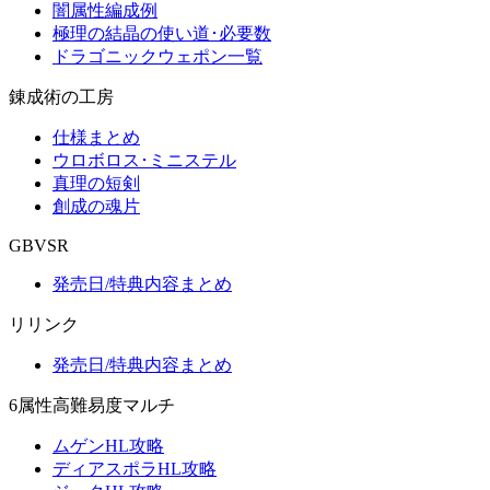
闇属性編成例
極理の結晶の使い道･必要数
ドラゴニックウェポン一覧
錬成術の工房
仕様まとめ
ウロボロス･ミニステル
真理の短剣
創成の魂片
GBVSR
発売日/特典内容まとめ
リリンク
発売日/特典内容まとめ
6属性高難易度マルチ
ムゲンHL攻略
ディアスポラHL攻略