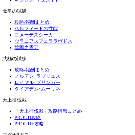
魔星の試練
攻略/報酬まとめ
ペルフィードの性能
コメーテスシーカ
ウラニアスフェララヴドス
陰陽之霊刀
武極の試練
攻略/報酬まとめ
ノルデン･ラブリュス
ロイヤル･ブリンガー
ダイアデム･ムーリネ
天上征伐戦
「天上征伐戦」攻略情報まとめ
PROUD攻略
PROUD+攻略
マグナ3ボス