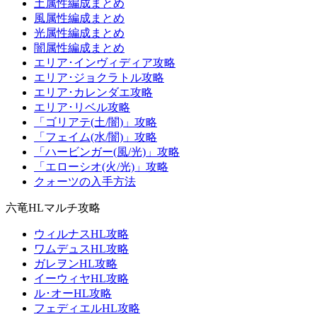
土属性編成まとめ
風属性編成まとめ
光属性編成まとめ
闇属性編成まとめ
エリア･インヴィディア攻略
エリア･ジョクラトル攻略
エリア･カレンダエ攻略
エリア･リベル攻略
「ゴリアテ(土/闇)」攻略
「フェイム(水/闇)」攻略
「ハービンガー(風/光)」攻略
「エローシオ(火/光)」攻略
クォーツの入手方法
六竜HLマルチ攻略
ウィルナスHL攻略
ワムデュスHL攻略
ガレヲンHL攻略
イーウィヤHL攻略
ル･オーHL攻略
フェディエルHL攻略