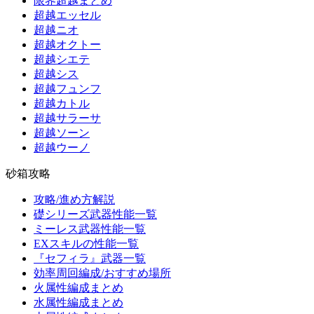
限界超越まとめ
超越エッセル
超越ニオ
超越オクトー
超越シエテ
超越シス
超越フュンフ
超越カトル
超越サラーサ
超越ソーン
超越ウーノ
砂箱攻略
攻略/進め方解説
礎シリーズ武器性能一覧
ミーレス武器性能一覧
EXスキルの性能一覧
『セフィラ』武器一覧
効率周回編成/おすすめ場所
火属性編成まとめ
水属性編成まとめ