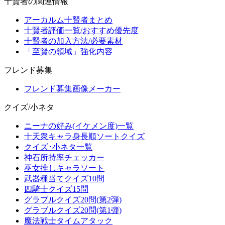
十賢者の関連情報
アーカルム十賢者まとめ
十賢者評価一覧/おすすめ優先度
十賢者の加入方法/必要素材
「至賢の領域」強化内容
フレンド募集
フレンド募集画像メーカー
クイズ/小ネタ
ニーナの好み(イケメン度)一覧
十天衆キャラ身長順ソートクイズ
クイズ･小ネタ一覧
神石所持率チェッカー
巫女推しキャラソート
武器種当てクイズ10問
四騎士クイズ15問
グラブルクイズ20問(第2弾)
グラブルクイズ20問(第1弾)
魔法戦士タイムアタック