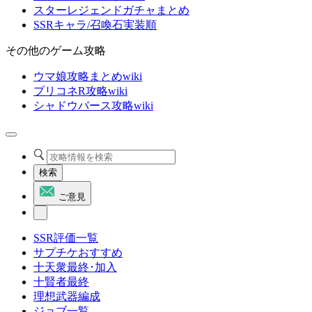
スターレジェンドガチャまとめ
SSRキャラ/召喚石実装順
その他のゲーム攻略
ウマ娘攻略まとめwiki
プリコネR攻略wiki
シャドウバース攻略wiki
検索
ご意見
SSR評価一覧
サプチケおすすめ
十天衆最終･加入
十賢者最終
理想武器編成
ジョブ一覧