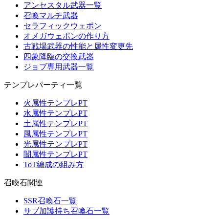
アンセスタル武器一覧
召喚マルチ武器
セラフィックウェポン
オメガウェポンの作り方
古戦場武器の性能と属性変更先
四象降臨の交換武器
ジョブ専用武器一覧
テンプレパーティ一覧
火属性テンプレPT
水属性テンプレPT
土属性テンプレPT
風属性テンプレPT
光属性テンプレPT
闇属性テンプレPT
ToT編成の組み方
召喚石関連
SSR召喚石一覧
サブ加護持ち召喚石一覧