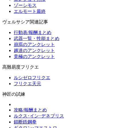
ゾーシモス
エルモート最終
ヴェルサシア関連記事
行動表/報酬まとめ
武器一覧・性能まとめ
崩焉のアンクレット
越達のアンクレット
竟極のアンクレット
高難易度フリクエ
ルシゼロフリクエ
フリクエ天元
神匠の試練
攻略/報酬まとめ
ルクス･イン･デネブリス
鎖断鉄鋼拳
ギタロン･マエストロ