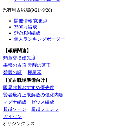
光有利古戦場(9/21~9/28)
開催情報/変更点
3500万編成
SWARM編成
個人ランキングボーダー
【報酬関連】
勲章交換優先度
果報の古箱
天醒の蒼玉
碧麗の証
極星器
【光古戦場準備向け】
限界超越おすすめ優先度
賢者最終上限解放の強化内容
マグナ編成
ゼウス編成
超越ソーン
超越フュンフ
ガイゼン
オリジンクラス