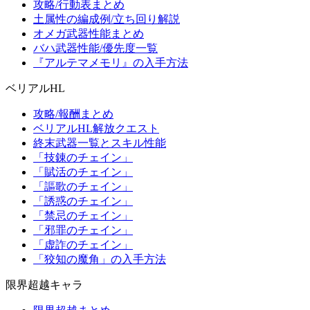
攻略/行動表まとめ
土属性の編成例/立ち回り解説
オメガ武器性能まとめ
バハ武器性能/優先度一覧
『アルテマメモリ』の入手方法
ベリアルHL
攻略/報酬まとめ
ベリアルHL解放クエスト
終末武器一覧とスキル性能
「技錬のチェイン」
「賦活のチェイン」
「謳歌のチェイン」
「誘惑のチェイン」
「禁忌のチェイン」
「邪罪のチェイン」
「虚詐のチェイン」
「狡知の魔角」の入手方法
限界超越キャラ