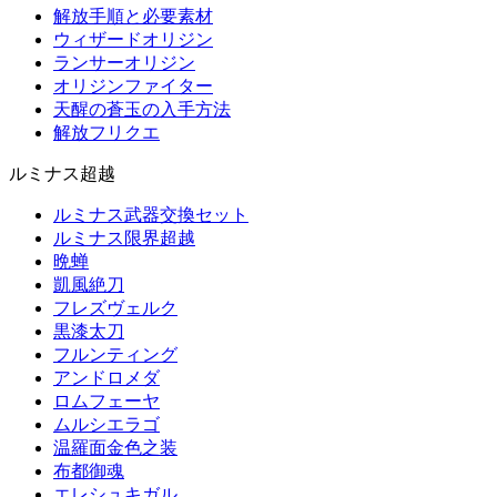
解放手順と必要素材
ウィザードオリジン
ランサーオリジン
オリジンファイター
天醒の蒼玉の入手方法
解放フリクエ
ルミナス超越
ルミナス武器交換セット
ルミナス限界超越
晩蝉
凱風絶刀
フレズヴェルク
黒漆太刀
フルンティング
アンドロメダ
ロムフェーヤ
ムルシエラゴ
温羅面金色之装
布都御魂
エレシュキガル