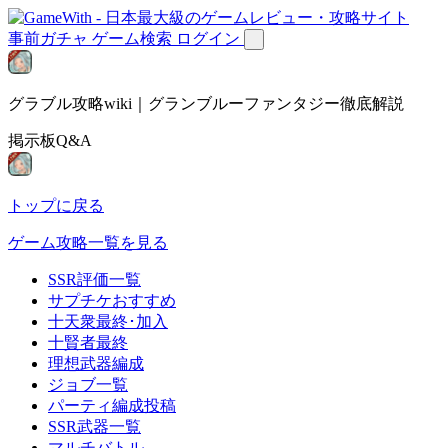
事前ガチャ
ゲーム検索
ログイン
グラブル攻略wiki｜グランブルーファンタジー徹底解説
掲示板Q&A
トップに戻る
ゲーム攻略一覧を見る
SSR評価一覧
サプチケおすすめ
十天衆最終･加入
十賢者最終
理想武器編成
ジョブ一覧
パーティ編成投稿
SSR武器一覧
マルチバトル