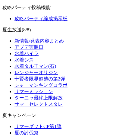
攻略パーティ投稿機能
攻略パーティ編成掲示板
夏生放送(8/8)
新情報/発表内容まとめ
アプデ実装日
水着ハイラ
水着シス
水着タル子マン(石)
レンジャーオリジン
十賢者限界超越の第2弾
シャーマンキングコラボ
サマーミッション
ターニャ最終上限解放
サマーセレクトスタレ
夏キャンペーン
サマーギフトCP第1弾
夏の討伐祭