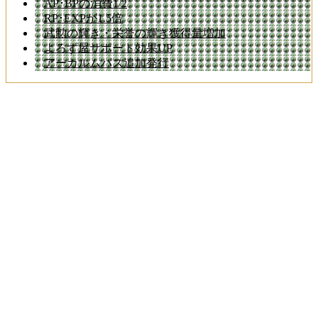
AP･BPの消費1/2
RP･EXPが1.5倍
武勲の輝き・栄誉の輝き獲得量増加
よろず屋サポート効果UP
アーカルムパス追加発行