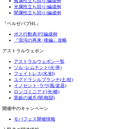
風属性立ち回り/編成例
光属性立ち回り/編成例
闇属性立ち回り/編成例
『ベルゼバブHL』
ボス行動表/PT編成例
『混沌の再来･後編』攻略
アストラルウェポン
アストラルウェポン一覧
ソル･レムナント(火/斧)
フェイトレス(水/剣)
ユグドラシルブランチ(土/杖)
イノセント･ラヴ(風/楽器)
ロンゴミニアド(光/槍)
黒銀の滅爪(闇/格闘)
開催中のキャンペーン
モバフェス開催情報