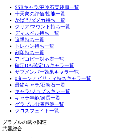
SSRキャラ/召喚石実装順一覧
十天衆の評価/性能一覧
かばう/ダメカ持ち一覧
クリア/マウント持ち一覧
ディスペル持ち一覧
追撃持ち一覧
トレハン持ち一覧
刻印持ち一覧
アビコピー対応表一覧
確定DA/確定TAキャラ一覧
サブメンバー効果キャラ一覧
0ターンアビリティ持ちキャラ一覧
最終キャラ/召喚石一覧
キャラ/ジョブスキン一覧
キャラ年齢/身長一覧
グラブル出演声優一覧
クロスフェイト一覧
グラブルの武器関連
武器総合