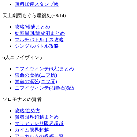
無料10連スタンプ帳
天上劇団もぐら座復刻(~8/14)
攻略/報酬まとめ
効率周回/編成例まとめ
マルチバトルボス攻略
シングルバトル攻略
6人ニフイヴィンテ
ニフイヴィンテ(6人)まとめ
禁命の魔槍(ニフ槍)
禁命の溟弦(ニフ琴)
ニフイヴィンテ(召喚石)5凸
ソロモナスの賢者
攻略/進め方
賢者限界超越まとめ
マリアテレサ限界超越
カイム限界超越
アーカルムの祝福一覧