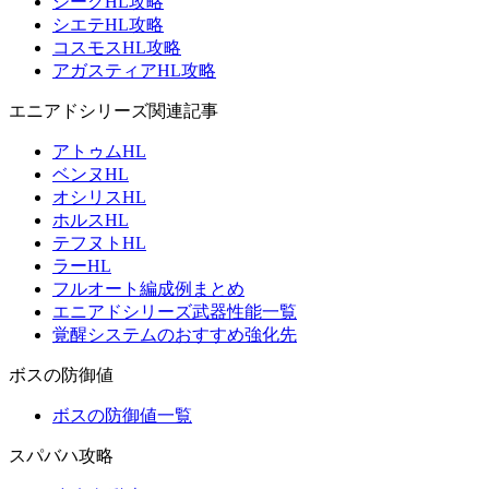
ジークHL攻略
シエテHL攻略
コスモスHL攻略
アガスティアHL攻略
エニアドシリーズ関連記事
アトゥムHL
ベンヌHL
オシリスHL
ホルスHL
テフヌトHL
ラーHL
フルオート編成例まとめ
エニアドシリーズ武器性能一覧
覚醒システムのおすすめ強化先
ボスの防御値
ボスの防御値一覧
スパバハ攻略