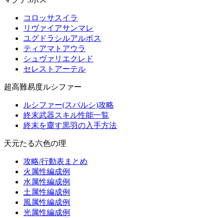
コロッサスイラ
リヴァイアサンマレ
ユグドラシルアルボス
ティアマトアウラ
シュヴァリエクレド
セレストアーテル
超高難易度ルシファー
ルシファー(スパルシ)攻略
終末武器スキル性能一覧
終末を齎す黒羽の入手方法
天元たる六色の理
攻略/行動表まとめ
火属性編成例
水属性編成例
土属性編成例
風属性編成例
光属性編成例