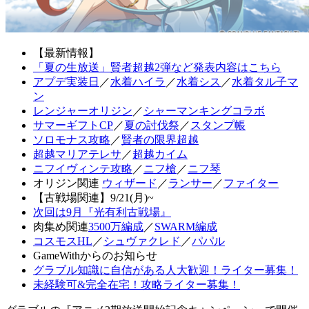
【最新情報】
「夏の生放送」賢者超越2弾など発表内容はこちら
アプデ実装日
／
水着ハイラ
／
水着シス
／
水着タル子マ
ン
レンジャーオリジン
／
シャーマンキングコラボ
サマーギフトCP
／
夏の討伐祭
／
スタンプ帳
ソロモナス攻略
／
賢者の限界超越
超越マリアテレサ
／
超越カイム
ニフイヴィンテ攻略
／
ニフ槍
／
ニフ琴
オリジン関連
ウィザード
／
ランサー
／
ファイター
【古戦場関連】9/21(月)~
次回は9月『光有利古戦場』
肉集め関連
3500万編成
／
SWARM編成
コスモスHL
／
シュヴァクレド
／
パパル
GameWithからのお知らせ
グラブル知識に自信がある人大歓迎！ライター募集！
未経験可&完全在宅！攻略ライター募集！