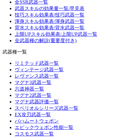
全SSR武器一覧
武器スキルの効果量一覧/早見表
技巧スキル効果表/技巧武器一覧
渾身スキル効果表/渾身武器一覧
背水スキル効果表/背水武器一覧
上限UPスキル効果表/上限UP武器一覧
全武器種の解説(重要度付き)
武器種一覧
リミテッド武器一覧
ヴィンテージ武器一覧
レヴァンス武器一覧
マグナ3武器一覧
六道神器一覧
マグナ2武器一覧
マグナ武器評価一覧
スペリオルシリーズ武器一覧
EX攻刃武器一覧
バハムートウェポン
エピックウェポン性能一覧
コスモス武器一覧