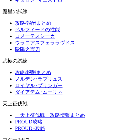
魔星の試練
攻略/報酬まとめ
ペルフィードの性能
コメーテスシーカ
ウラニアスフェララヴドス
陰陽之霊刀
武極の試練
攻略/報酬まとめ
ノルデン･ラブリュス
ロイヤル･ブリンガー
ダイアデム･ムーリネ
天上征伐戦
「天上征伐戦」攻略情報まとめ
PROUD攻略
PROUD+攻略
マグナ3ボス