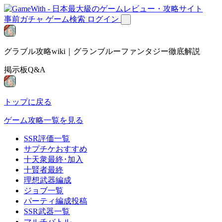
事前ガチャ
ゲーム検索
ログイン
グラブル攻略wiki｜グランブルーファンタジー徹底解説
掲示板Q&A
トップに戻る
ゲーム攻略一覧を見る
SSR評価一覧
サプチケおすすめ
十天衆最終･加入
十賢者最終
理想武器編成
ジョブ一覧
パーティ編成投稿
SSR武器一覧
マルチバトル