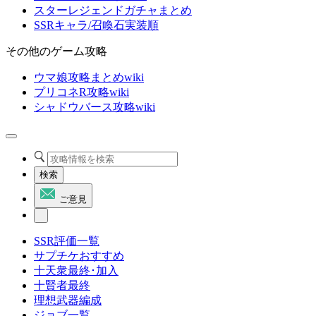
スターレジェンドガチャまとめ
SSRキャラ/召喚石実装順
その他のゲーム攻略
ウマ娘攻略まとめwiki
プリコネR攻略wiki
シャドウバース攻略wiki
検索
ご意見
SSR評価一覧
サプチケおすすめ
十天衆最終･加入
十賢者最終
理想武器編成
ジョブ一覧