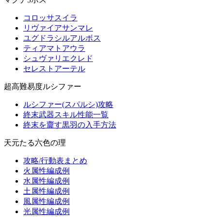
コロッサスイラ
リヴァイアサンマレ
ユグドラシルアルボス
ティアマトアウラ
シュヴァリエクレド
セレストアーテル
超高難易度ルシファー
ルシファー(スパルシ)攻略
終末武器スキル性能一覧
終末を齎す黒羽の入手方法
天元たる六色の理
攻略/行動表まとめ
火属性編成例
水属性編成例
土属性編成例
風属性編成例
光属性編成例