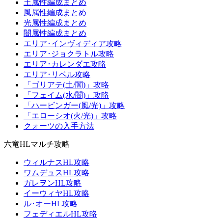
土属性編成まとめ
風属性編成まとめ
光属性編成まとめ
闇属性編成まとめ
エリア･インヴィディア攻略
エリア･ジョクラトル攻略
エリア･カレンダエ攻略
エリア･リベル攻略
「ゴリアテ(土/闇)」攻略
「フェイム(水/闇)」攻略
「ハービンガー(風/光)」攻略
「エローシオ(火/光)」攻略
クォーツの入手方法
六竜HLマルチ攻略
ウィルナスHL攻略
ワムデュスHL攻略
ガレヲンHL攻略
イーウィヤHL攻略
ル･オーHL攻略
フェディエルHL攻略