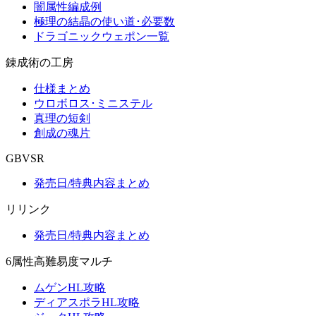
闇属性編成例
極理の結晶の使い道･必要数
ドラゴニックウェポン一覧
錬成術の工房
仕様まとめ
ウロボロス･ミニステル
真理の短剣
創成の魂片
GBVSR
発売日/特典内容まとめ
リリンク
発売日/特典内容まとめ
6属性高難易度マルチ
ムゲンHL攻略
ディアスポラHL攻略