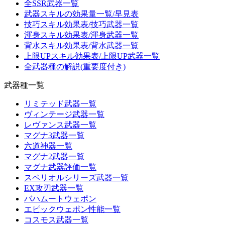
全SSR武器一覧
武器スキルの効果量一覧/早見表
技巧スキル効果表/技巧武器一覧
渾身スキル効果表/渾身武器一覧
背水スキル効果表/背水武器一覧
上限UPスキル効果表/上限UP武器一覧
全武器種の解説(重要度付き)
武器種一覧
リミテッド武器一覧
ヴィンテージ武器一覧
レヴァンス武器一覧
マグナ3武器一覧
六道神器一覧
マグナ2武器一覧
マグナ武器評価一覧
スペリオルシリーズ武器一覧
EX攻刃武器一覧
バハムートウェポン
エピックウェポン性能一覧
コスモス武器一覧