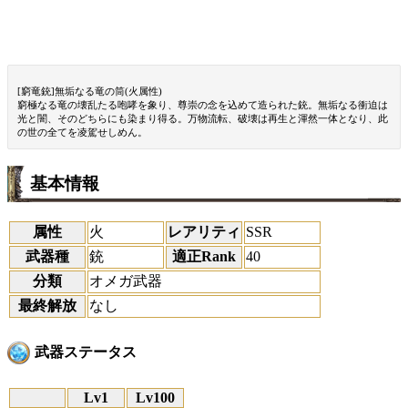
[窮竜銃]無垢なる竜の筒(火属性)
窮極なる竜の壊乱たる咆哮を象り、尊崇の念を込めて造られた銃。無垢なる衝迫は
光と闇、そのどちらにも染まり得る。万物流転、破壊は再生と渾然一体となり、此
の世の全てを凌駕せしめん。
基本情報
属性
火
レアリティ
SSR
武器種
銃
適正Rank
40
分類
オメガ武器
最終解放
なし
武器ステータス
Lv1
Lv100