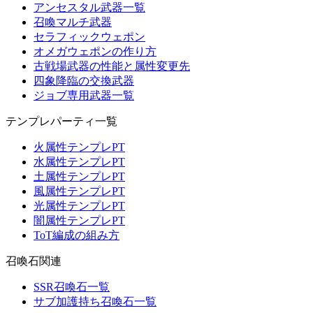
アンセスタル武器一覧
召喚マルチ武器
セラフィックウェポン
オメガウェポンの作り方
古戦場武器の性能と属性変更先
四象降臨の交換武器
ジョブ専用武器一覧
テンプレパーティ一覧
火属性テンプレPT
水属性テンプレPT
土属性テンプレPT
風属性テンプレPT
光属性テンプレPT
闇属性テンプレPT
ToT編成の組み方
召喚石関連
SSR召喚石一覧
サブ加護持ち召喚石一覧