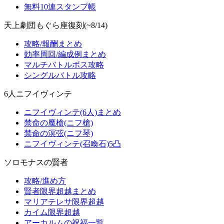
無料10連スタンプ帳
天上劇団もぐら座復刻(~8/14)
攻略/報酬まとめ
効率周回/編成例まとめ
マルチバトルボス攻略
シングルバトル攻略
6人ニフイヴィンテ
ニフイヴィンテ(6人)まとめ
禁命の魔槍(ニフ槍)
禁命の溟弦(ニフ琴)
ニフイヴィンテ(召喚石)5凸
ソロモナスの賢者
攻略/進め方
賢者限界超越まとめ
マリアテレサ限界超越
カイム限界超越
アーカルムの祝福一覧