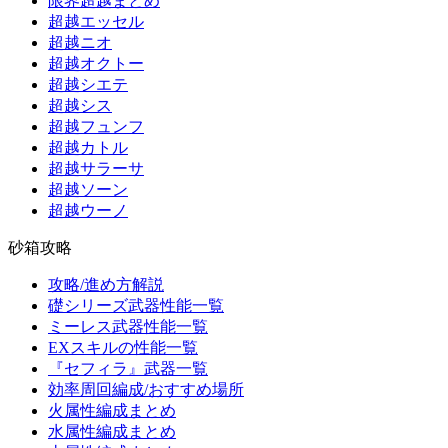
限界超越まとめ
超越エッセル
超越ニオ
超越オクトー
超越シエテ
超越シス
超越フュンフ
超越カトル
超越サラーサ
超越ソーン
超越ウーノ
砂箱攻略
攻略/進め方解説
礎シリーズ武器性能一覧
ミーレス武器性能一覧
EXスキルの性能一覧
『セフィラ』武器一覧
効率周回編成/おすすめ場所
火属性編成まとめ
水属性編成まとめ