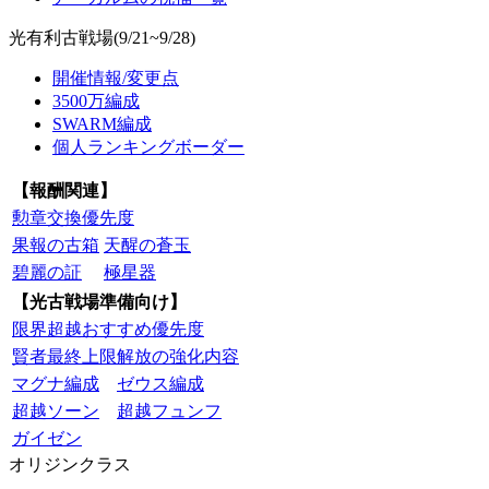
光有利古戦場(9/21~9/28)
開催情報/変更点
3500万編成
SWARM編成
個人ランキングボーダー
【報酬関連】
勲章交換優先度
果報の古箱
天醒の蒼玉
碧麗の証
極星器
【光古戦場準備向け】
限界超越おすすめ優先度
賢者最終上限解放の強化内容
マグナ編成
ゼウス編成
超越ソーン
超越フュンフ
ガイゼン
オリジンクラス