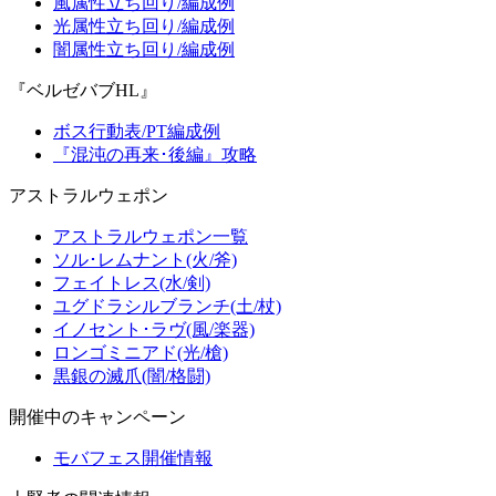
風属性立ち回り/編成例
光属性立ち回り/編成例
闇属性立ち回り/編成例
『ベルゼバブHL』
ボス行動表/PT編成例
『混沌の再来･後編』攻略
アストラルウェポン
アストラルウェポン一覧
ソル･レムナント(火/斧)
フェイトレス(水/剣)
ユグドラシルブランチ(土/杖)
イノセント･ラヴ(風/楽器)
ロンゴミニアド(光/槍)
黒銀の滅爪(闇/格闘)
開催中のキャンペーン
モバフェス開催情報