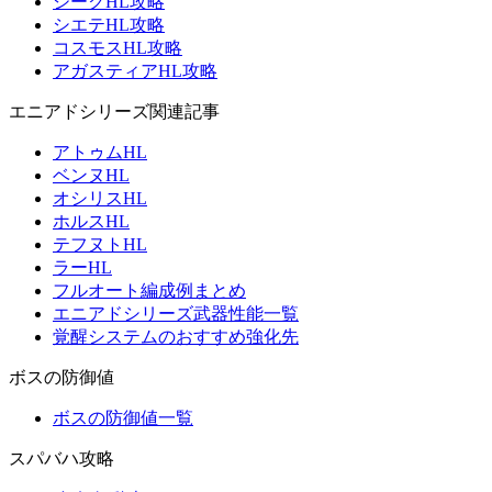
ジークHL攻略
シエテHL攻略
コスモスHL攻略
アガスティアHL攻略
エニアドシリーズ関連記事
アトゥムHL
ベンヌHL
オシリスHL
ホルスHL
テフヌトHL
ラーHL
フルオート編成例まとめ
エニアドシリーズ武器性能一覧
覚醒システムのおすすめ強化先
ボスの防御値
ボスの防御値一覧
スパバハ攻略