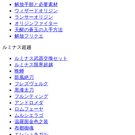
解放手順と必要素材
ウィザードオリジン
ランサーオリジン
オリジンファイター
天醒の蒼玉の入手方法
解放フリクエ
ルミナス超越
ルミナス武器交換セット
ルミナス限界超越
晩蝉
凱風絶刀
フレズヴェルク
黒漆太刀
フルンティング
アンドロメダ
ロムフェーヤ
ムルシエラゴ
温羅面金色之装
布都御魂
エレシュキガル