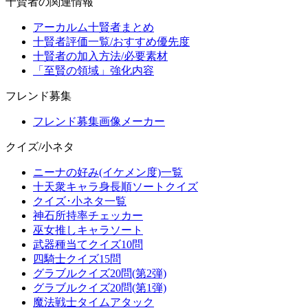
十賢者の関連情報
アーカルム十賢者まとめ
十賢者評価一覧/おすすめ優先度
十賢者の加入方法/必要素材
「至賢の領域」強化内容
フレンド募集
フレンド募集画像メーカー
クイズ/小ネタ
ニーナの好み(イケメン度)一覧
十天衆キャラ身長順ソートクイズ
クイズ･小ネタ一覧
神石所持率チェッカー
巫女推しキャラソート
武器種当てクイズ10問
四騎士クイズ15問
グラブルクイズ20問(第2弾)
グラブルクイズ20問(第1弾)
魔法戦士タイムアタック