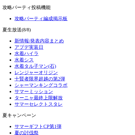
攻略パーティ投稿機能
攻略パーティ編成掲示板
夏生放送(8/8)
新情報/発表内容まとめ
アプデ実装日
水着ハイラ
水着シス
水着タル子マン(石)
レンジャーオリジン
十賢者限界超越の第2弾
シャーマンキングコラボ
サマーミッション
ターニャ最終上限解放
サマーセレクトスタレ
夏キャンペーン
サマーギフトCP第1弾
夏の討伐祭