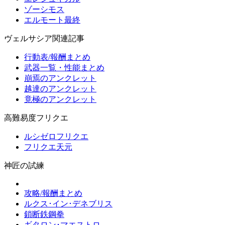
ゾーシモス
エルモート最終
ヴェルサシア関連記事
行動表/報酬まとめ
武器一覧・性能まとめ
崩焉のアンクレット
越達のアンクレット
竟極のアンクレット
高難易度フリクエ
ルシゼロフリクエ
フリクエ天元
神匠の試練
攻略/報酬まとめ
ルクス･イン･デネブリス
鎖断鉄鋼拳
ギタロン･マエストロ