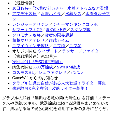
【最新情報】
10日19時~「水着復刻ガチャ」水着アトゥムなど登場
アプデ実装日
／
水着ハイラ
／
水着シス
／
水着タル子マ
ン
レンジャーオリジン
／
シャーマンキングコラボ
サマーギフトCP
／
夏の討伐祭
／
スタンプ帳
ソロモナス攻略
／
賢者の限界超越
超越マリアテレサ
／
超越カイム
ニフイヴィンテ攻略
／
ニフ槍
／
ニフ琴
オリジン関連
ウィザード
／
ランサー
／
ファイター
【古戦場関連】9/21(月)~
次回は9月『光有利古戦場』
肉集め関連
3500万編成
／
SWARM編成
コスモスHL
／
シュヴァクレド
／
パパル
GameWithからのお知らせ
グラブル知識に自信がある人大歓迎！ライター募集！
未経験可&完全在宅！攻略ライター募集！
グラブルの武器『無垢なる竜の筒(火属性)』を評価！ステー
タスや奥義/スキル、武器編成における評価をまとめていま
す。無垢なる竜の筒(火属性)を運用する際の参考にどうぞ。