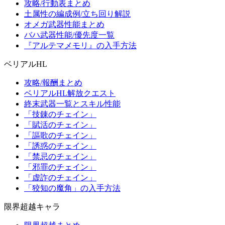
攻略/行動表まとめ
土属性の編成例/立ち回り解説
オメガ武器性能まとめ
バハ武器性能/優先度一覧
『アルテマメモリ』の入手方法
ベリアルHL
攻略/報酬まとめ
ベリアルHL解放クエスト
終末武器一覧とスキル性能
「技錬のチェイン」
「賦活のチェイン」
「謳歌のチェイン」
「誘惑のチェイン」
「禁忌のチェイン」
「邪罪のチェイン」
「虚詐のチェイン」
「狡知の魔角」の入手方法
限界超越キャラ