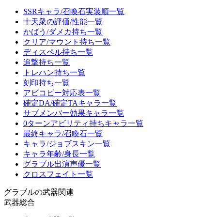
SSRキャラ/召喚石実装順一覧
十天衆の評価/性能一覧
かばう/ダメカ持ち一覧
クリア/マウント持ち一覧
ディスペル持ち一覧
追撃持ち一覧
トレハン持ち一覧
刻印持ち一覧
アビコピー対応表一覧
確定DA/確定TAキャラ一覧
サブメンバー効果キャラ一覧
0ターンアビリティ持ちキャラ一覧
最終キャラ/召喚石一覧
キャラ/ジョブスキン一覧
キャラ年齢/身長一覧
グラブル出演声優一覧
クロスフェイト一覧
グラブルの武器関連
武器総合